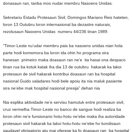
donasaun ran, tanba mos nudar membru Nasoens Unidas.
Sekretariu Estadu Protesaun Sivil, Domingos Mariano Reis hateten,
loron 13 Outubru loron internasional ba dezastre naturais,
rezolusaun Nasoens Unidas numeru 44/236 tinan 1989.
“Timor-Leste nu’udar membru pais ba nasoens unidas nian hola
parte hodi komemora ba loron ida ohin ho programa sira
hanesan primeiro maka doasaun ran ne’e ita hasai ona despaco
tinan rua ba kotuk katak iha dia 13 de outubru hakarak ka lakoi
protesaun de sivil hakarak kontribui doasaun ran ba hospital
nasional Guido valadares hodi bele apoiu ita nia maluk pasiente
sira ne’ebe mak hospital nasional presija” dehan nia
Nia esplika aktividade ne’e servisu hamutuk entre protesaun sivil,
cruz vermelha Timor-Leste no banco de sangue hodi realiza ba
loron ohin ne’e funsionario hotu-hotu ne’ebe maka iha autoridade
protesaun sivil hakarak ka lakoi hotu-hotu ne’ebe ho kondisaun
saudavel obrigatorio atu mai oferese ka fo doasaun ran ba hospital