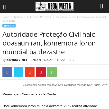
Home
Notisia
Autoridade Proteção Civil halo doasaun ran, komemora loron mundial
ba dezastre
NOTISIA
Autoridade Proteção Civil halo
doasaun ran, komemora loron
mundial ba dezastre
By
Zevonia Vieira
-
October 13, 2025
542
0
Sekretariu Estadu Protesaun Sivil, Domingos Mariano Reis. [foto: Cipy]
Reportajen Crencensia de Castro
Hodi komemora loron mundia dezastre, APC realiza atividade