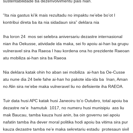
sustentabilidade ba dezenvolvimentu pais nian.
“Ita nia gastus ki’ik mais rezultadu no impaktu ne’ebe bo’ot I
kontribui direta ba ita nia sidadaun sira” deklara nia
Iha loron 24 mos sei selebra aniversariu dezastre internasional
nian iha Oekusse, atividade ida maka, sei fo apoiu ai-han ba grupu
vulneravel sira iha Raeoa I hau kordena ona ho prezidente Raeoan
atu mobiliza ai-han sira ba Raeoa
Nia deklara katak ohin ho aban sei mobiliza ai-han ba Oe-Cusse
atu nune dia 24 bele fahe ai-han ho pakote ida-ida ba Inan, Aman
no Alin sira ne’ebe maka vulneravel liu no defisiente iha RAEOA.
Tuir data husi APC katak husi Janeoiru to’o Outubro, total apoiu ba
dezastre ne’e hamutuk 1017, no numeru husi munisipiu ass liu
mak Baucau, tamba kauza husi anin, ba oin governu sei apoiu
nafatin tamba iha dever moral politika hodi apoiu ba vitima sira pur
kauza dezastre tamba ne’e maka sekretariu estadu protesaun sivil