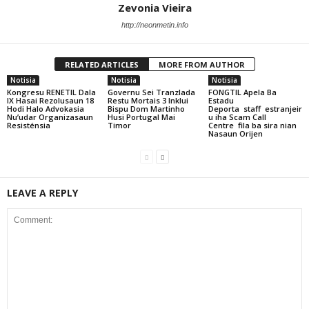
Zevonia Vieira
http://neonmetin.info
RELATED ARTICLES
MORE FROM AUTHOR
Notisia
Notisia
Notisia
Kongresu RENETIL Dala
Governu Sei Tranzlada
FONGTIL Apela Ba
IX Hasai Rezolusaun 18
Restu Mortais 3 Inklui
Estadu
Hodi Halo Advokasia
Bispu Dom Martinho
Deporta staff estranjeir
Nu’udar Organizasaun
Husi Portugal Mai
u iha Scam Call
Resisténsia
Timor
Centre fila ba sira nian
Nasaun Orijen
LEAVE A REPLY