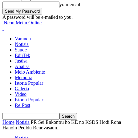
your email
A password will be e-mailed to you.
Neon Metin Online
Varanda
Notisia
Saude
EduTek
Justisa
Analisa
Meio Ambiente
Memoria
Istoria Popular
Galeria
Video
Istoria Popular
Re-Post
Home
Notisia
PR Sei Enkontru ho KE no KSDS Hodi Rona
Hanoin Pedidu Renovasaun...