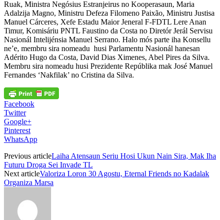
Ruak, Ministra Negósius Estranjeirus no Kooperasaun, Maria
Adalzija Magno, Ministru Defeza Filomeno Paixão, Ministru Justisa
Manuel Cárceres, Xefe Estadu Maior Jeneral F-FDTL Lere Anan
Timur, Komisáriu PNTL Faustino da Costa no Diretór Jerál Servisu
Nasionál Intelijénsia Manuel Serrano. Halo mós parte iha Konsellu
ne’e, membru sira nomeadu husi Parlamentu Nasionál hanesan
Adérito Hugo da Costa, David Dias Ximenes, Abel Pires da Silva.
Membru sira nomeadu husi Prezidente Repúblika mak José Manuel
Fernandes ‘Nakfilak’ no Cristina da Silva.
Facebook
Twitter
Google+
Pinterest
WhatsApp
Previous article
Laiha Atensaun Seriu Hosi Ukun Nain Sira, Mak Iha
Futuru Droga Sei Invade TL
Next article
Valoriza Loron 30 Agostu, Eternal Friends no Kadalak
Organiza Marsa