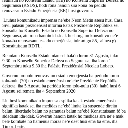
reuniaun ho Konsellu Estadu (KE) no Konsellu Superior Defeza no
Seguransa (KSDS), hodi rona hanoin sira kona-ba pedidu
renovasaun Estadu Emerjénsia (EE) husi governu.
Liuhus komunikadu imprensa ne’ebe Neon Metin asesu husi Casa
Sivil palasiu prezidensial informa katak Prezidente Repúblika sei
konsulta ho Konsellu Estadu no Konsellu Superior Defeza no
Seguransa, atu rona hanoin ida-idak husi orgaun konsultivu ne’e
kona-ba renovasaun estadu emerjénsia, tuir artigu 85, alínea g)
Konstituisaun RDTL.
Reuniaun Konsellu Estadu nian sei hala’o loron 31 Agostu, tuku
9.30 no Konsellu Superior Defeza no Seguransa, iha loron 1
Septembru tuku 9.30 iha Palásiu Prezidénsial Nicolau Lobato.
Governu propoin renovasaun estadu emerjénsia ba períodu loron
tolu-nulu (30) no estadu emerjénsia ne’ebé Prezidente Repúblika
dekreta, iha 5 Agostu ba periódu loron tolu-nulu (30), hahú husi 6
Agostu sei remata iha 4 Septembru 2020.
Liu hosi komunikadu imprensa esplika katak estadu emerjénsia
signifika katak sei iha medidas ne’ebé limita ka suspende direitu
balun, liberdade balun no garantias balun ne’ebé Konstituisaun fó ba
sidadaun ida-idak. Governu hanoin katak ho medidas sira ne’e mak
bele kombate no hamenus moras ne’e daet husi ema ba ema, iha
Timor-Leste.