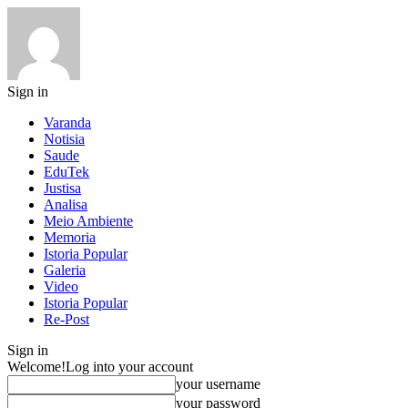
Sign in
Varanda
Notisia
Saude
EduTek
Justisa
Analisa
Meio Ambiente
Memoria
Istoria Popular
Galeria
Video
Istoria Popular
Re-Post
Sign in
Welcome!
Log into your account
your username
your password