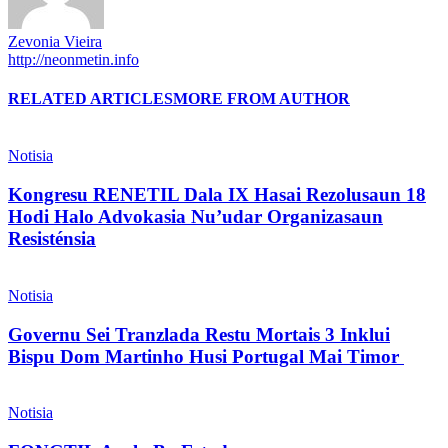
Zevonia Vieira
http://neonmetin.info
RELATED ARTICLES
MORE FROM AUTHOR
Notisia
Kongresu RENETIL Dala IX Hasai Rezolusaun 18
Hodi Halo Advokasia Nu’udar Organizasaun
Resisténsia
Notisia
Governu Sei Tranzlada Restu Mortais 3 Inklui
Bispu Dom Martinho Husi Portugal Mai Timor
Notisia