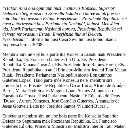
“Hafoin rona ona opiniaun husi membrus Konsellu Superior
Defeza no Seguransa no Konsellu Estadu no haree katak presiza
halo duni renovasaun Estadu Emerjénsia, Prezidente Repúblika sei
husu autorizasaun husi Parlamentu Nasionál, liuhusi Mensájen
ida. Karik Parlamentu Nasionál aprova, Prezidente Repúblika sei
dekreta renovasaun Estadu Emerjénsia liuhusi Dekretu
Prezidensiál.”
informa liu husi Casa Sivil liu hosi komunikadu
Imprensa loron, 30/08.
Membru sira ne’ebé hola parte iha Konsellu Estadu mak Prezidente
Repúblika, Dr. Francisco Guterres Lú Olo, Eis-Prezidente
Repúblika Xanana Gusmão, Eis-Prezidente José Ramos-Horta, Eis-
Prezidente Repúblika no atuál Primeiru-Ministru Jeneral Taur Matan
Ruak, Prezidente Parlamentu Nasionál Aniceto Longuinhos
Guterres Lopes. Halo parte mós Konsellu ne’e membru sira
nomeadu husi Prezidente Repúblika: Óscar Lima, Alcino de Araújo
Barris, Maria Dadi Soares Magno, Laura Soares Abrantes no
Faustino da Costa. Husi Parlamentu Nasionál: Eduardo de Deus
‘Dusae’, Aurora Ximenes, José Cornélio Guterres, Árcangelo de
Jesus Gouveia Leite no José dos Santos ‘Naimori Bucar’.
Entretantu membru sira ne’ebé hola parte iha Konsellu Superior
Defeza no Seguransa mak Prezidente Repúblika. Dr. Francisco
Guterres Lú Olo, Primeiru-Ministru no Ministru Interiór Taur Matan