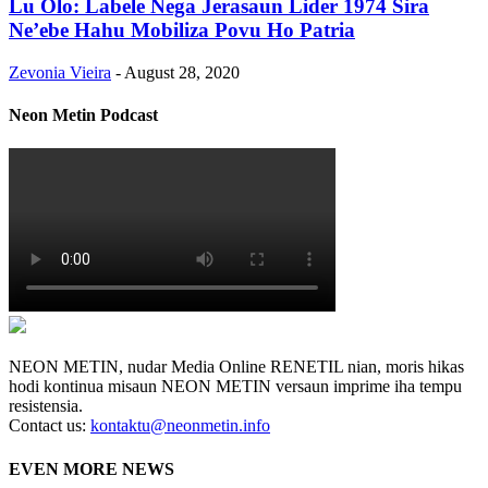
Lu Olo: Labele Nega Jerasaun Lider 1974 Sira
Ne’ebe Hahu Mobiliza Povu Ho Patria
Zevonia Vieira
-
August 28, 2020
Neon Metin Podcast
NEON METIN, nudar Media Online RENETIL nian, moris hikas
hodi kontinua misaun NEON METIN versaun imprime iha tempu
resistensia.
Contact us:
kontaktu@neonmetin.info
EVEN MORE NEWS