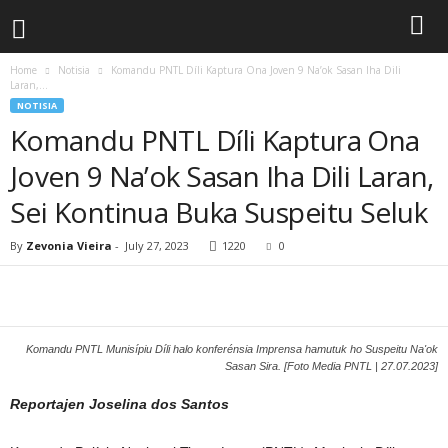
Home
Notisia
Komandu PNTL Díli Kaptura Ona Joven 9 Na’ok Sasan Iha Dili
Laran,...
NOTISIA
Komandu PNTL Díli Kaptura Ona
Joven 9 Na’ok Sasan Iha Dili Laran,
Sei Kontinua Buka Suspeitu Seluk
By
Zevonia Vieira
-
July 27, 2023
1220
0
Komandu PNTL Munisípiu Díli halo konferénsia Imprensa hamutuk ho Suspeitu Na'ok
Sasan Sira. [Foto Media PNTL | 27.07.2023]
Reportajen Joselina dos Santos