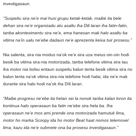
investigasaun.
“Suspeitu sira ne’e mai husi grupu ketak-ketak, maibé ita bele
dehan sira ne’e organizadu atu asaltu iha Dili laran iha fatin-fatin,
tanba akontesimentu sira ne’e, ema hanesan mak halo asaltu ba
vitima na’in ualu ne’ebe dadaun ne’e aprezenta keixa tuir prosesu.”
Nia salenta, sira nia modus na’ok ne’e sira uza meius oin-oin hodi
besik ba vitima sira-nia motorizada, tanba telefone vitima sira tau
iha motor nia bolsu entaun suspeitu balun tenta besik vitima sira no
balun tenta na’ok vitima sira-nia telefone hodi halai, ida ne’e mak
durante sira halo hodi na’ok iha Díli laran.
“Maibe progresu ne’ebe ita hetan sei la nonok tanba kalan loron ita
kontinua halo operasaun ba fatin ne’ebe sira hela ba. Iha
operasaun ne’e mos ami prende ona motorizada hamutuk lima,
motor ho marka Scoopy ida ho motor Beat haat nomos telemovel
lima, kazu ida ne’e submete ona ba prosesu investigasaun.”