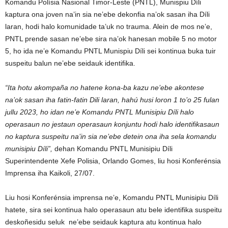
Komandu Polísia Nasional Timor-Leste (PNTL), Munispiu Díli
kaptura ona joven na’in sia ne’ebe dekonfia na’ok sasan iha Díli
laran, hodi halo komunidade ta’uk no trauma. Alein de mos ne’e,
PNTL prende sasan ne’ebe sira na’ok hanesan mobile 5 no motor
5, ho ida ne’e Komandu PNTL Munispiu Díli sei kontinua buka tuir
suspeitu balun ne’ebe seidauk identifika.
“Ita hotu akompaña no hatene kona-ba kazu ne’ebe akontese
na’ok sasan iha fatin-fatin Dili laran, hahú husi loron 1 to’o 25 fulan
jullu 2023, ho idan ne’e Komandu PNTL Munisipiu Díli halo
operasaun no jestaun operasaun konjuntu hodi halo identifikasaun
no kaptura suspeitu na’in sia ne’ebe detein ona iha sela komandu
munisipiu Díli”,
dehan Komandu PNTL Munisipiu Díli
Superintendente Xefe Polisia, Orlando Gomes, liu hosi Konferénsia
Imprensa iha Kaikoli, 27/07.
Liu hosi Konferénsia imprensa ne’e, Komandu PNTL Munisipiu Díli
hatete, sira sei kontinua halo operasaun atu bele identifika suspeitu
deskoñesidu seluk ne’ebe seidauk kaptura atu kontinua halo