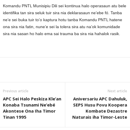
Komandu PNTL Munisipiu Dili sei kontinua halo operasaun atu bele
identifika tan sira seluk tuir sira nia deklarasaun ne’ebe fó. Tanba
ne’e sei buka tuir to’o kaptura hotu tanba Komandu PNTL hatene
ona sira nia fatin, nune’e sei la tolera sira atu na’ok komunidade
sira nia sasan ho halo ema sai trauma ba sira nia hahalok rasik.
Previous article
Next article
APC Sei Halo Peskiza Kle’an
Aniversariu APC Dahuluk,
Konaba Tsunami Ne’ebé
SEPS Husu Povu Koopera
Akontese Ona Iha Timor
Kombate Dezastre
Tinan 1995
Naturais iha Timor-Leste