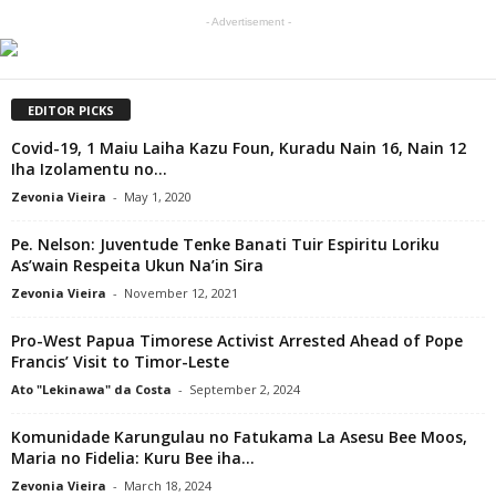
- Advertisement -
EDITOR PICKS
Covid-19, 1 Maiu Laiha Kazu Foun, Kuradu Nain 16, Nain 12
Iha Izolamentu no...
Zevonia Vieira
-
May 1, 2020
Pe. Nelson: Juventude Tenke Banati Tuir Espiritu Loriku
As’wain Respeita Ukun Na’in Sira
Zevonia Vieira
-
November 12, 2021
Pro-West Papua Timorese Activist Arrested Ahead of Pope
Francis’ Visit to Timor-Leste
Ato "Lekinawa" da Costa
-
September 2, 2024
Komunidade Karungulau no Fatukama La Asesu Bee Moos,
Maria no Fidelia: Kuru Bee iha...
Zevonia Vieira
-
March 18, 2024