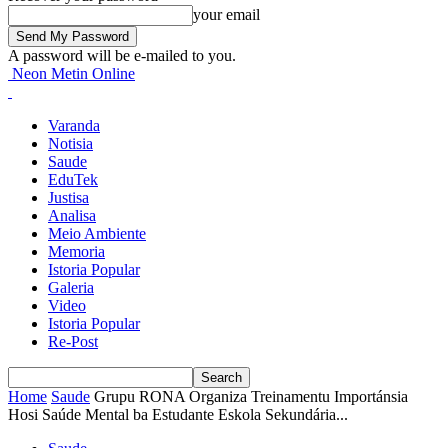
your email
A password will be e-mailed to you.
Neon Metin Online
Varanda
Notisia
Saude
EduTek
Justisa
Analisa
Meio Ambiente
Memoria
Istoria Popular
Galeria
Video
Istoria Popular
Re-Post
Home
Saude
Grupu RONA Organiza Treinamentu Importánsia
Hosi Saúde Mental ba Estudante Eskola Sekundária...