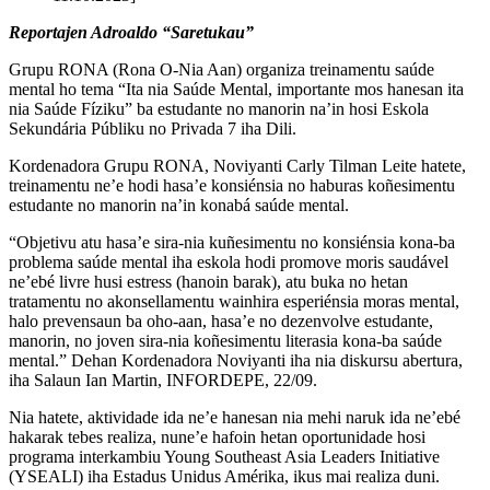
Reportajen Adroaldo “Saretukau”
Grupu RONA (Rona O-Nia Aan) organiza treinamentu saúde
mental ho tema “Ita nia Saúde Mental, importante mos hanesan ita
nia Saúde Fíziku” ba estudante no manorin na’in hosi Eskola
Sekundária Públiku no Privada 7 iha Dili.
Kordenadora Grupu RONA, Noviyanti Carly Tilman Leite hatete,
treinamentu ne’e hodi hasa’e konsiénsia no haburas koñesimentu
estudante no manorin na’in konabá saúde mental.
“Objetivu atu hasa’e sira-nia kuñesimentu no konsiénsia kona-ba
problema saúde mental iha eskola hodi promove moris saudável
ne’ebé livre husi estress (hanoin barak), atu buka no hetan
tratamentu no akonsellamentu wainhira esperiénsia moras mental,
halo prevensaun ba oho-aan, hasa’e no dezenvolve estudante,
manorin, no joven sira-nia koñesimentu literasia kona-ba saúde
mental.” Dehan Kordenadora Noviyanti iha nia diskursu abertura,
iha Salaun Ian Martin, INFORDEPE, 22/09.
Nia hatete, aktividade ida ne’e hanesan nia mehi naruk ida ne’ebé
hakarak tebes realiza, nune’e hafoin hetan oportunidade hosi
programa interkambiu Young Southeast Asia Leaders Initiative
(YSEALI) iha Estadus Unidus Amérika, ikus mai realiza duni.