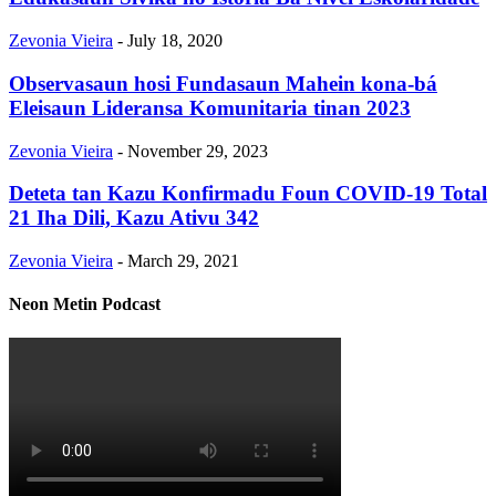
Zevonia Vieira
-
July 18, 2020
Observasaun hosi Fundasaun Mahein kona-bá
Eleisaun Lideransa Komunitaria tinan 2023
Zevonia Vieira
-
November 29, 2023
Deteta tan Kazu Konfirmadu Foun COVID-19 Total
21 Iha Dili, Kazu Ativu 342
Zevonia Vieira
-
March 29, 2021
Neon Metin Podcast