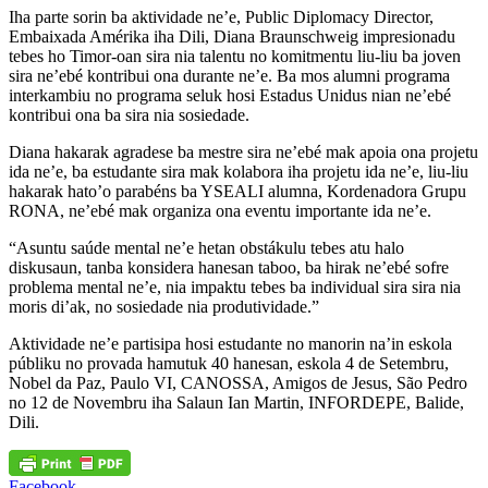
Iha parte sorin ba aktividade ne’e, Public Diplomacy Director,
Embaixada Amérika iha Dili, Diana Braunschweig impresionadu
tebes ho Timor-oan sira nia talentu no komitmentu liu-liu ba joven
sira ne’ebé kontribui ona durante ne’e. Ba mos alumni programa
interkambiu no programa seluk hosi Estadus Unidus nian ne’ebé
kontribui ona ba sira nia sosiedade.
Diana hakarak agradese ba mestre sira ne’ebé mak apoia ona projetu
ida ne’e, ba estudante sira mak kolabora iha projetu ida ne’e, liu-liu
hakarak hato’o parabéns ba YSEALI alumna, Kordenadora Grupu
RONA, ne’ebé mak organiza ona eventu importante ida ne’e.
“Asuntu saúde mental ne’e hetan obstákulu tebes atu halo
diskusaun, tanba konsidera hanesan taboo, ba hirak ne’ebé sofre
problema mental ne’e, nia impaktu tebes ba individual sira sira nia
moris di’ak, no sosiedade nia produtividade.”
Aktividade ne’e partisipa hosi estudante no manorin na’in eskola
públiku no provada hamutuk 40 hanesan, eskola 4 de Setembru,
Nobel da Paz, Paulo VI, CANOSSA, Amigos de Jesus, São Pedro
no 12 de Novembru iha Salaun Ian Martin, INFORDEPE, Balide,
Dili.
Facebook