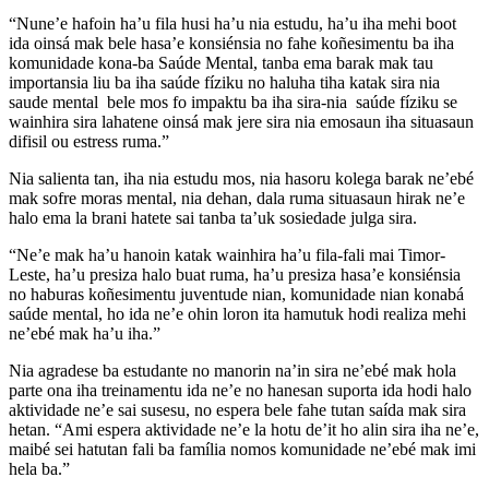
“Nune’e hafoin ha’u fila husi ha’u nia estudu, ha’u iha mehi boot
ida oinsá mak bele hasa’e konsiénsia no fahe koñesimentu ba iha
komunidade kona-ba Saúde Mental, tanba ema barak mak tau
importansia liu ba iha saúde fíziku no haluha tiha katak sira nia
saude mental bele mos fo impaktu ba iha sira-nia saúde fíziku se
wainhira sira lahatene oinsá mak jere sira nia emosaun iha situasaun
difisil ou estress ruma.”
Nia salienta tan, iha nia estudu mos, nia hasoru kolega barak ne’ebé
mak sofre moras mental, nia dehan, dala ruma situasaun hirak ne’e
halo ema la brani hatete sai tanba ta’uk sosiedade julga sira.
“Ne’e mak ha’u hanoin katak wainhira ha’u fila-fali mai Timor-
Leste, ha’u presiza halo buat ruma, ha’u presiza hasa’e konsiénsia
no haburas koñesimentu juventude nian, komunidade nian konabá
saúde mental, ho ida ne’e ohin loron ita hamutuk hodi realiza mehi
ne’ebé mak ha’u iha.”
Nia agradese ba estudante no manorin na’in sira ne’ebé mak hola
parte ona iha treinamentu ida ne’e no hanesan suporta ida hodi halo
aktividade ne’e sai susesu, no espera bele fahe tutan saída mak sira
hetan. “Ami espera aktividade ne’e la hotu de’it ho alin sira iha ne’e,
maibé sei hatutan fali ba família nomos komunidade ne’ebé mak imi
hela ba.”