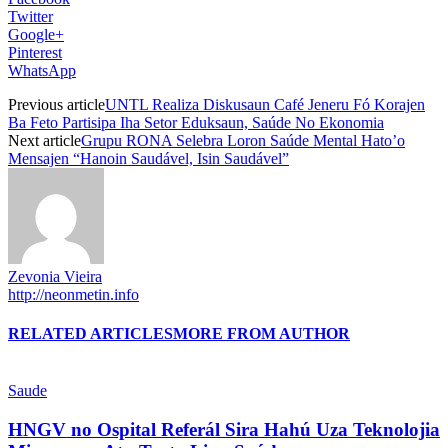
Twitter
Google+
Pinterest
WhatsApp
Previous article
UNTL Realiza Diskusaun Café Jeneru Fó Korajen
Ba Feto Partisipa Iha Setor Eduksaun, Saúde No Ekonomia
Next article
Grupu RONA Selebra Loron Saúde Mental Hato’o
Mensajen “Hanoin Saudável, Isin Saudável”
Zevonia Vieira
http://neonmetin.info
RELATED ARTICLES
MORE FROM AUTHOR
Saude
HNGV no Ospital Referál Sira Hahú Uza Teknolojia