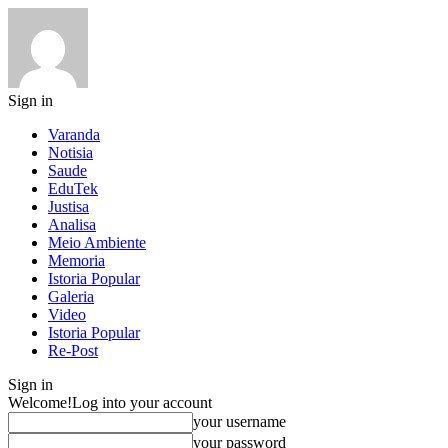
Sign in
Varanda
Notisia
Saude
EduTek
Justisa
Analisa
Meio Ambiente
Memoria
Istoria Popular
Galeria
Video
Istoria Popular
Re-Post
Sign in
Welcome!
Log into your account
your username
your password