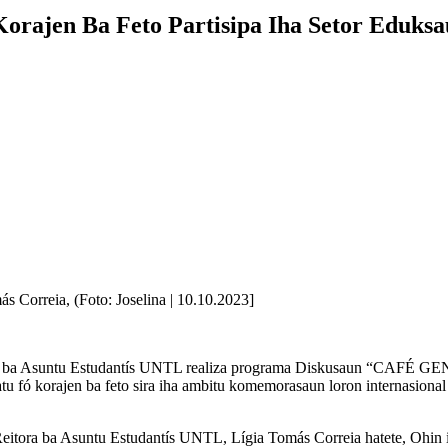
orajen Ba Feto Partisipa Iha Setor Eduks
 Correia, (Foto: Joselina | 10.10.2023]
ora ba Asuntu Estudantís UNTL realiza programa Diskusaun “CAFÉ G
u fó korajen ba feto sira iha ambitu komemorasaun loron internasional 
eitora ba Asuntu Estudantís UNTL, Lígia Tomás Correia hatete, Ohin 