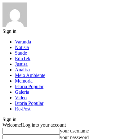
Sign in
Varanda
Notisia
Saude
EduTek
Justisa
Analisa
Meio Ambiente
Memoria
Istoria Popular
Galeria
Video
Istoria Popular
Re-Post
Sign in
Welcome!
Log into your account
your username
your password