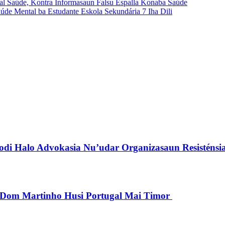
l Saúde, Kontra Informasaun Falsu Espalla Konaba Saúde
e Mental ba Estudante Eskola Sekundária 7 Iha Dili
di Halo Advokasia Nu’udar Organizasaun Resisténsi
pu Dom Martinho Husi Portugal Mai Timor