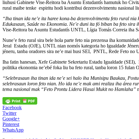
liuhusi Gabinete Vise-Reitora ba Asuntu Estudantís hamutuk ho Civitas 
rural maibe tenke espiritu hodi kontribui dezenvolvimentu nasional liu
“Iha tinan ida ne’e ita haree kona-ba dezenvolvimentu feto rural nia 
Edukasaun, Saúde no Ekonomia. Ne’e duni ita fó biban ba feto sira i
Vise-Reitora ba Asuntu Estudantís UNTL, Lígia Tomás Correia iha S
Nune’e feto rural sira bele hola parte feto nia prezensa iha komunidad
Jeral Estadu (OJE), UNTL nian nomós kategoria ho Igualdade Jéneru n
jéneru, tanba oradores sira ne’e mai husi SEI, PNTL, Rede Feto no U
Iha fatin hanesan, Xefe Gabinete Sekretariu Estadu Igualdade (SEI),
politika ekonomia ne’ebé foka liu ba feto rural, tanba loron 15 fulan O
“Selebrasaun iha tinan ida ne’e sei halo iha Munisipu Baukau, Pos
selebrasaun loron feto nian. Ho ida ne’e mak ami realiza iha área
tema nasional mak “Feto Prontu Lidera Hasai Mukit no Hamlaha”
n
Facebook
Twitter
Google+
Pinterest
WhatsApp