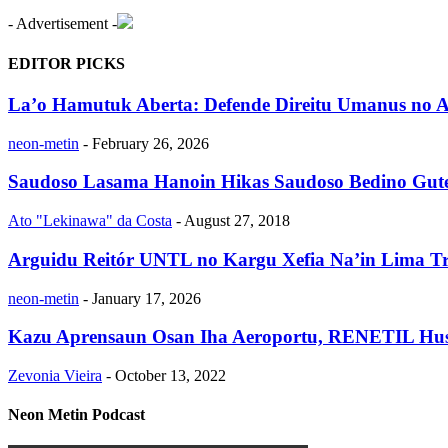
- Advertisement -
EDITOR PICKS
La’o Hamutuk Aberta: Defende Direitu Umanus no 
neon-metin
-
February 26, 2026
Saudoso Lasama Hanoin Hikas Saudoso Bedino Gute
Ato "Lekinawa" da Costa
-
August 27, 2018
Arguidu Reitór UNTL no Kargu Xefia Na’in Lima Tri
neon-metin
-
January 17, 2026
Kazu Aprensaun Osan Iha Aeroportu, RENETIL Husu 
Zevonia Vieira
-
October 13, 2022
Neon Metin Podcast