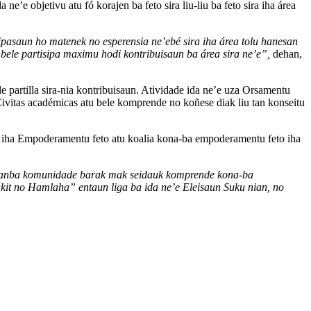
’e objetivu atu fó korajen ba feto sira liu-liu ba feto sira iha área
isipasaun ho matenek no esperensia ne’ebé sira iha área tolu hanesan
 bele partisipa maximu hodi kontribuisaun ba área sira ne’e”,
dehan,
e partilla sira-nia kontribuisaun. Atividade ida ne’e uza Orsamentu
ivitas académicas atu bele komprende no koñese diak liu tan konseitu
ba iha Empoderamentu feto atu koalia kona-ba empoderamentu feto iha
a, tanba komunidade barak mak seidauk komprende kona-ba
kit no Hamlaha” entaun liga ba ida ne’e Eleisaun Suku nian, no