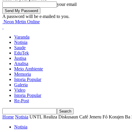
your email
A password will be e-mailed to you.
Neon Metin Online
Varanda
Notisia
Saude
EduTek
Justisa
Analisa
Meio Ambiente
Memoria
Istoria Popular
Galeria
Video
Istoria Popular
Re-Post
Home
Notisia
UNTL Realiza Diskusaun Café Jeneru Fó Korajen Ba Fet
Notisia