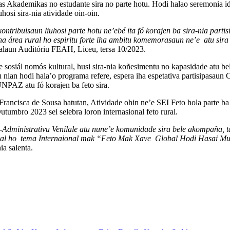
Akademikas no estudante sira no parte hotu. Hodi halao seremonia ida ne
hosi sira-nia atividade oin-oin.
kontribuisaun liuhosi parte hotu ne’ebé ita fó korajen ba sira-nia part
ha área rural ho espiritu forte iha ambitu komemorasaun ne’e atu sira
alaun Auditóriu FEAH, Liceu, tersa 10/2023.
e sosiál nomós kultural, husi sira-nia koñesimentu no kapasidade atu bel
ian hodi hala’o programa refere, espera iha espetativa partisipasaun C
NPAZ atu fó korajen ba feto sira.
 Francisca de Sousa hatutan, Atividade ohin ne’e SEI Feto hola parte 
utumbro 2023 sei selebra loron internasional feto rural.
tu-Administrativu Venilale atu nune’e komunidade sira bele akompañ
 rural ho tema Internaional mak “Feto Mak Xave Global Hodi Hasai Mu
ia salenta.