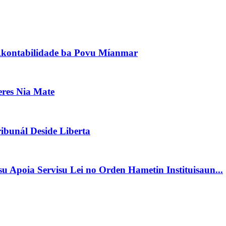
Akontabilidade ba Povu Míanmar
res Nia Mate
bunál Deside Liberta
Apoia Servisu Lei no Orden Hametin Instituisaun...