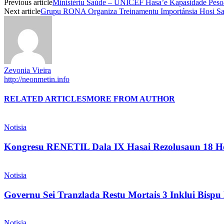
Previous article
Ministériu Saúde – UNICEF Hasa’e Kapasidade Pesoa
Next article
Grupu RONA Organiza Treinamentu Importánsia Hosi Saúd
Zevonia Vieira
http://neonmetin.info
RELATED ARTICLES
MORE FROM AUTHOR
Notisia
Kongresu RENETIL Dala IX Hasai Rezolusaun 18 Ho
Notisia
Governu Sei Tranzlada Restu Mortais 3 Inklui Bis
Notisia