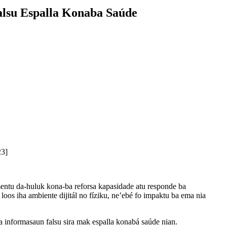
alsu Espalla Konaba Saúde
23]
entu da-huluk kona-ba reforsa kapasidade atu responde ba
oos iha ambiente dijitál no fíziku, ne’ebé fo impaktu ba ema nia
ba informasaun falsu sira mak espalla konabá saúde nian.