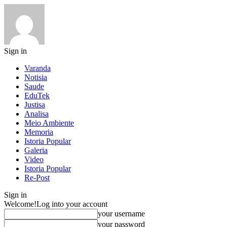
Sign in
Varanda
Notisia
Saude
EduTek
Justisa
Analisa
Meio Ambiente
Memoria
Istoria Popular
Galeria
Video
Istoria Popular
Re-Post
Sign in
Welcome!
Log into your account
your username
your password