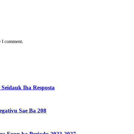
e I comment.
Seidauk Iha Resposta
Negativu Sae Ba 208
ura Foun ba Periodu 2023-2027