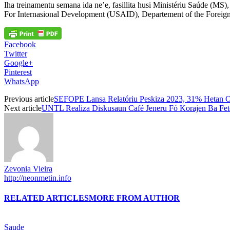
Iha treinamentu semana ida ne’e, fasillita husi Ministériu Saúde (M
For Internasional Development (USAID), Departement of the Foreign A
Facebook
Twitter
Google+
Pinterest
WhatsApp
Previous article
SEFOPE Lansa Relatóriu Peskiza 2023, 31% Hetan O
Next article
UNTL Realiza Diskusaun Café Jeneru Fó Korajen Ba Fet
Zevonia Vieira
http://neonmetin.info
RELATED ARTICLES
MORE FROM AUTHOR
Saude