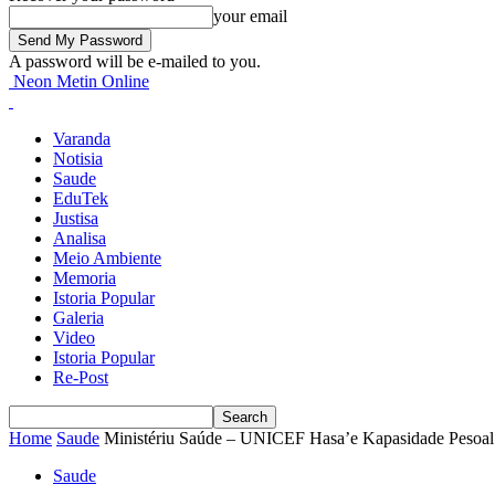
your email
A password will be e-mailed to you.
Neon Metin Online
Varanda
Notisia
Saude
EduTek
Justisa
Analisa
Meio Ambiente
Memoria
Istoria Popular
Galeria
Video
Istoria Popular
Re-Post
Home
Saude
Ministériu Saúde – UNICEF Hasa’e Kapasidade Pesoal S
Saude