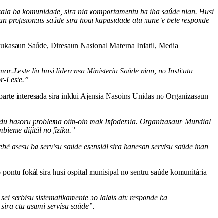
ji sala ba komunidade, sira nia komportamentu ba iha saúde nian. Husi
n profisionais saúde sira hodi kapasidade atu nune’e bele responde
Edukasaun Saúde, Diresaun Nasional Materna Infatil, Media
-Leste liu husi lideransa Ministeriu Saúde nian, no Institutu
r-Leste.”
rte interesada sira inklui Ajensia Nasoins Unidas no Organizasaun
undu hasoru problema oiin-oin mak Infodemia. Organizasaun Mundial
iente dijitál no fíziku.”
bé asesu ba servisu saúde esensiál sira hanesan servisu saúde inan
ontu fokál sira husi ospital munisipal no sentru saúde komunitária
sei serbisu sistematikamente no lalais atu responde ba
 sira atu asumi servisu saúde”.