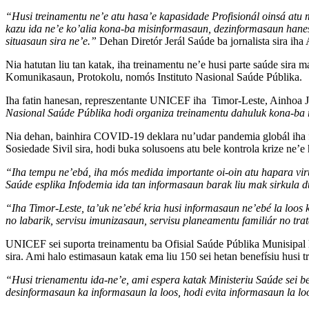
“Husi treinamentu ne’e atu hasa’e kapasidade Profisionál oinsá atu m
kazu ida ne’e ko’alia kona-ba misinformasaun, dezinformasaun hanesa
situasaun sira ne’e.”
Dehan Diretór Jerál Saúde ba jornalista sira iha
Nia hatutan liu tan katak, iha treinamentu ne’e husi parte saúde sir
Komunikasaun, Protokolu, nomós Instituto Nasional Saúde Públika.
Iha fatin hanesan, represzentante UNICEF iha Timor-Leste, Ainhoa Ja
Nasional Saúde Públika hodi organiza treinamentu dahuluk kona-ba 
Nia dehan, bainhira COVID-19 deklara nu’udar pandemia globál iha f
Sosiedade Sivil sira, hodi buka solusoens atu bele kontrola krize ne’
“Iha tempu ne’ebá, iha mós medida importante oi-oin atu hapara vi
Saúde esplika Infodemia ida tan informasaun barak liu mak sirkula dur
“Iha Timor-Leste, ta’uk ne’ebé kria husi informasaun ne’ebé la loos
no labarik, servisu imunizasaun, servisu planeamentu familiár no tr
UNICEF sei suporta treinamentu ba Ofisial Saúde Públika Munisipal hu
sira. Ami halo estimasaun katak ema liu 150 sei hetan benefísiu husi
“Husi trienamentu ida-ne’e, ami espera katak Ministeriu Saúde sei b
desinformasaun ka informasaun la loos, hodi evita informasaun la lo