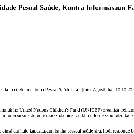
dade Pesoal Saúde, Kontra Informasaun F
ia iha treinamentu ba Pesoal Saúde sira.. [foto: Agustinha | 10.10.20
hamutuk ho United Nations Children’s Fund (UNICEF) organiza treinam
 ruma sirkula durante moras ida mosu, inklui informasaun falsu ka la l
e oinsá atu halo kapasitasaun ba iha pessoal saúde sira, hodi responde 