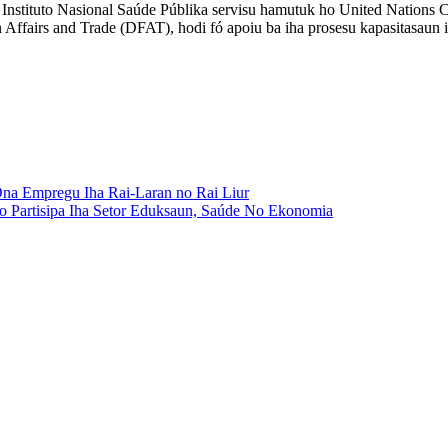
S), Instituto Nasional Saúde Públika servisu hamutuk ho United Nation
ffairs and Trade (DFAT), hodi fó apoiu ba iha prosesu kapasitasaun i
na Empregu Iha Rai-Laran no Rai Liur
o Partisipa Iha Setor Eduksaun, Saúde No Ekonomia