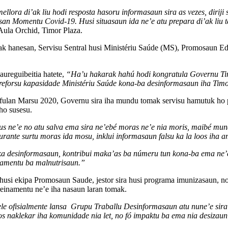
ellora di’ak liu hodi resposta hasoru informasaun sira as vezes, diri
n Momentu Covid-19. Husi situasaun ida ne’e atu prepara di’ak liu ta
 Aula Orchid, Timor Plaza.
a mak hanesan, Servisu Sentral husi Ministériu Saúde (MS), Promosaun 
ureguibeitia hatete,
“Ha’u hakarak hahú hodi kongratula Governu Timor
reforsu kapasidade Ministériu Saúde kona-ba desinformasaun iha Timo
ulan Marsu 2020, Governu sira iha mundu tomak servisu hamutuk ho pa
e ho susesu.
rus ne’e no atu salva ema sira ne’ebé moras ne’e nia moris, maibé m
ante surtu moras ida mosu, inklui informasaun falsu ka la loos iha amb
 ka desinformasaun, kontribui maka’as ba númeru tun kona-ba ema ne’e
atamentu ba malnutrisaun.”
si ekipa Promosaun Saude, jestor sira husi programa imunizasaun, no p
 treinamentu ne’e iha nasaun laran tomak.
ele ofisialmente lansa Grupu Traballu Desinformasaun atu nune’e sira 
os naklekar iha komunidade nia let, no fó impaktu ba ema nia desizaun