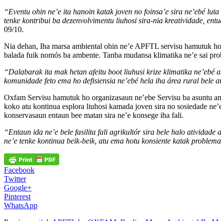
“Eventu ohin ne’e ita hanoin katak joven no foinsa’e sira ne’ebé luta
tenke kontribui ba dezenvolvimentu liuhosi sira-nia kreatividade, entu
09/10.
Nia dehan, Iha marsa ambiental ohin ne’e APFTL servisu hamutuk ho
balada fuik nomós ba ambente. Tanba mudansa klimatika ne’e sai proble
“Dalabarak ita mak hetan afeitu boot liuhusi krize klimatika ne’ebé 
komunidade feto ema ho defisiensia ne’ebé hela iha área rural bele a
Oxfam Servisu hamutuk ho organizasaun ne’ebe Servisu ba asuntu amb
koko atu kontinua esplora liuhosi kamada joven sira no sosiedade ne’
konservasaun entaun bee matan sira ne’e konsege iha fali.
“Entaun ida ne’e bele fasilita fali agrikultór sira bele halo atividad
ne’e tenke kontinua beik-beik, atu ema hotu konsiente katak problema
Facebook
Twitter
Google+
Pinterest
WhatsApp