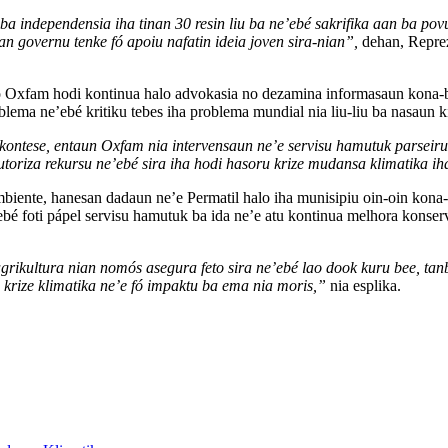
 ba independensia iha tinan 30 resin liu ba ne’ebé sakrifika aan ba pov
an governu tenke fó apoiu nafatin ideia joven sira-nian”,
dehan, Reprez
 Oxfam hodi kontinua halo advokasia no dezamina informasaun kona-ba
ma ne’ebé kritiku tebes iha problema mundial nia liu-liu ba nasaun kii
akontese, entaun Oxfam nia intervensaun ne’e servisu hamutuk parseiru 
utoriza rekursu ne’ebé sira iha hodi hasoru krize mudansa klimatika ih
iente, hanesan dadaun ne’e Permatil halo iha munisipiu oin-oin kona-
ebé foti pápel servisu hamutuk ba ida ne’e atu kontinua melhora konser
e agrikultura nian nomós asegura feto sira ne’ebé lao dook kuru bee, tan
 krize klimatika ne’e fó impaktu ba ema nia moris,”
nia esplika.