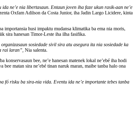
u ida ne’e nia libertasaun. Entaun joven iha faze ukun rasik-aan ne’e
enta Oxfam Adilson da Costa Junior, iha Jadin Largo Licidere, kinta
 importansia husi impaktu mudansa klimatika ba ema nia moris,
k sira hanesan Timor-Leste iha ilha fasifika.
organizasaun sosiedade sivil sira atu asegura ita nia sosiedade ka
a rai laran”,
Nia salenta.
ba konservasaun bee, ne’e hanesan matenek lokal ne’ebé iha hodi
va bee matan sira ne’ebé tinan naruk maran, maibe tanba halo ona
ba fó risku ba sira-nia vida. Eventu ida ne’e importante tebes tanba