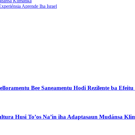
ansa Klimatika
xperiénsia Aprende Iha Israel
lloramentu Bee Saneamentu Hodi Rezilente ba Efeit
ultura Husi To’os Na’in iha Adaptasaun Mudánsa Kli