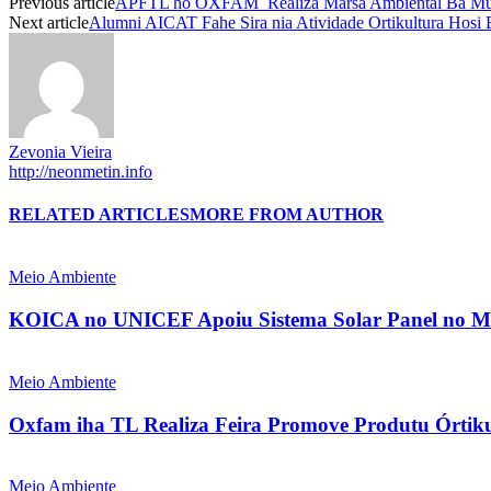
Previous article
APFTL ho OXFAM Realiza Marsa Ambiental Ba Mud
Next article
Alumni AICAT Fahe Sira nia Atividade Ortikultura Hosi E
Zevonia Vieira
http://neonmetin.info
RELATED ARTICLES
MORE FROM AUTHOR
Meio Ambiente
KOICA no UNICEF Apoiu Sistema Solar Panel no Me
Meio Ambiente
Oxfam iha TL Realiza Feira Promove Produtu Órtik
Meio Ambiente