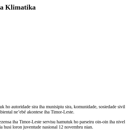
a Klimatika
ho autoridade sira iha munisipiu sira, komunidade, sosiedade sivil
mbiental ne’ebé akontese iha Timor-Leste.
zensa iha Timor-Leste servisu hamutuk ho parseiru oin-oin iha nivel
a husi loron juventude nasional 12 novembru nian.