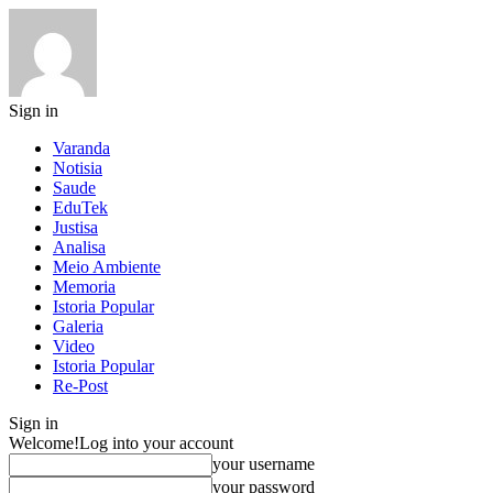
Sign in
Varanda
Notisia
Saude
EduTek
Justisa
Analisa
Meio Ambiente
Memoria
Istoria Popular
Galeria
Video
Istoria Popular
Re-Post
Sign in
Welcome!
Log into your account
your username
your password