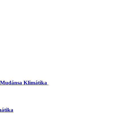
u Mudánsa Klimátika
mátika