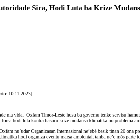
oridade Sira, Hodi Luta ba Krize Mudans
oto: 10.11.2023]
e nia vida, Oxfam Timor-Leste husu ba governu tenke servisu hamutuk 
ka forsa hodi luta kontra hasoru krize mudansa klimatika no problema a
Oxfam nu’udar Organizasan Internasional ne’ebé besik tinan 20 ona pre
matika hodi organiza eventu marsa ambiental, tanba ne’e mós parte id