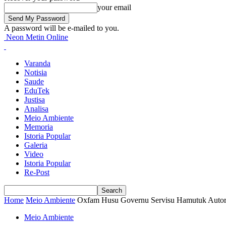
your email
A password will be e-mailed to you.
Neon Metin Online
Varanda
Notisia
Saude
EduTek
Justisa
Analisa
Meio Ambiente
Memoria
Istoria Popular
Galeria
Video
Istoria Popular
Re-Post
Home
Meio Ambiente
Oxfam Husu Governu Servisu Hamutuk Autorid
Meio Ambiente