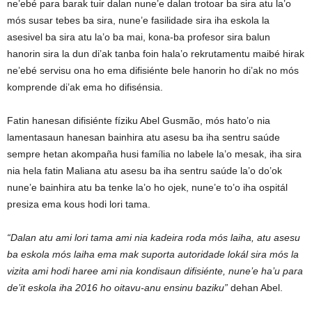
ne’ebé para barak tuir dalan nune’e dalan trotoar ba sira atu la’o
mós susar tebes ba sira, nune’e fasilidade sira iha eskola la
asesivel ba sira atu la’o ba mai, kona-ba profesor sira balun
hanorin sira la dun di’ak tanba foin hala’o rekrutamentu maibé hirak
ne’ebé servisu ona ho ema difisiénte bele hanorin ho di’ak no mós
komprende di’ak ema ho difisénsia.
Fatin hanesan difisiénte fíziku Abel Gusmão, mós hato’o nia
lamentasaun hanesan bainhira atu asesu ba iha sentru saúde
sempre hetan akompaña husi família no labele la’o mesak, iha sira
nia hela fatin Maliana atu asesu ba iha sentru saúde la’o do’ok
nune’e bainhira atu ba tenke la’o ho ojek, nune’e to’o iha ospitál
presiza ema kous hodi lori tama.
“Dalan atu ami lori tama ami nia kadeira roda mós laiha, atu asesu
ba eskola mós laiha ema mak suporta autoridade lokál sira mós la
vizita ami hodi haree ami nia kondisaun difisiénte, nune’e ha’u para
de’it eskola iha 2016 ho oitavu-anu ensinu baziku”
dehan Abel.