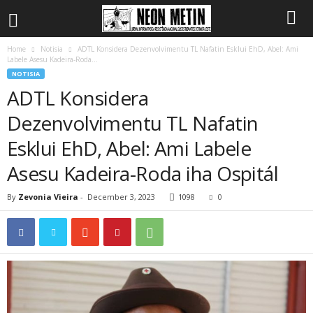
Home
Notisia
ADTL Konsidera Dezenvolvimentu TL Nafatin Esklui EhD, Abel: Ami
Labele Asesu Kadeira-Roda...
NOTISIA
ADTL Konsidera
Dezenvolvimentu TL Nafatin
Esklui EhD, Abel: Ami Labele
Asesu Kadeira-Roda iha Ospitál
By
Zevonia Vieira
-
December 3, 2023
1098
0