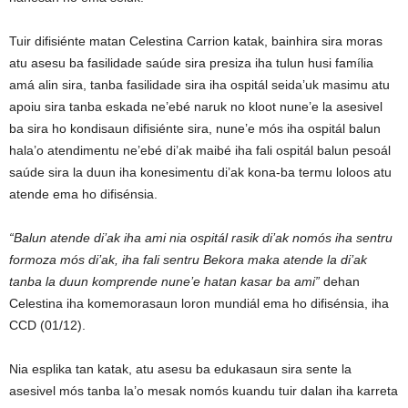
Tuir difisiénte matan Celestina Carrion katak, bainhira sira moras
atu asesu ba fasilidade saúde sira presiza iha tulun husi família
amá alin sira, tanba fasilidade sira iha ospitál seida’uk masimu atu
apoiu sira tanba eskada ne’ebé naruk no kloot nune’e la asesivel
ba sira ho kondisaun difisiénte sira, nune’e mós iha ospitál balun
hala’o atendimentu ne’ebé di’ak maibé iha fali ospitál balun pesoál
saúde sira la duun iha konesimentu di’ak kona-ba termu loloos atu
atende ema ho difisénsia.
“Balun atende di’ak iha ami nia ospitál rasik di’ak nomós iha sentru
formoza mós di’ak, iha fali sentru Bekora maka atende la di’ak
tanba la duun komprende nune’e hatan kasar ba ami”
dehan
Celestina iha komemorasaun loron mundiál ema ho difisénsia, iha
CCD (01/12).
Nia esplika tan katak, atu asesu ba edukasaun sira sente la
asesivel mós tanba la’o mesak nomós kuandu tuir dalan iha karreta