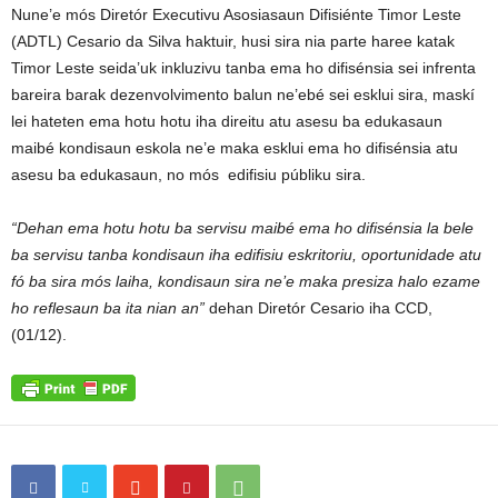
Nune’e mós Diretór Executivu Asosiasaun Difisiénte Timor Leste
(ADTL) Cesario da Silva haktuir, husi sira nia parte haree katak
Timor Leste seida’uk inkluzivu tanba ema ho difisénsia sei infrenta
bareira barak dezenvolvimento balun ne’ebé sei esklui sira, maskí
lei hateten ema hotu hotu iha direitu atu asesu ba edukasaun
maibé kondisaun eskola ne’e maka esklui ema ho difisénsia atu
asesu ba edukasaun, no mós edifisiu públiku sira.
“Dehan ema hotu hotu ba servisu maibé ema ho difisénsia la bele
ba servisu tanba kondisaun iha edifisiu eskritoriu, oportunidade atu
fó ba sira mós laiha, kondisaun sira ne’e maka presiza halo ezame
ho reflesaun ba ita nian an”
dehan Diretór Cesario iha CCD,
(01/12).