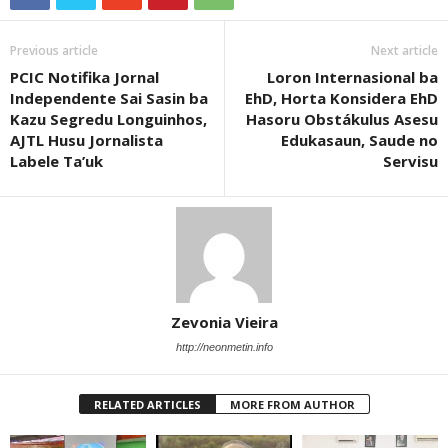
Previous article
Next article
PCIC Notifika Jornal
Loron Internasional ba
Independente Sai Sasin ba
EhD, Horta Konsidera EhD
Kazu Segredu Longuinhos,
Hasoru Obstákulus Asesu
AJTL Husu Jornalista
Edukasaun, Saude no
Labele Ta’uk
Servisu
Zevonia Vieira
http://neonmetin.info
RELATED ARTICLES
MORE FROM AUTHOR