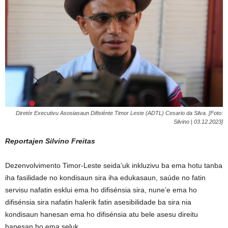
Diretór Executivu Asosiasaun Difisiénte Timor Leste (ADTL) Cesario da Silva. [Foto:
Silvino | 03.12.2023]
Reportajen Silvino Freitas
Dezenvolvimento Timor-Leste seida’uk inkluzivu ba ema hotu tanba
iha fasilidade no kondisaun sira iha edukasaun, saúde no fatin
servisu nafatin esklui ema ho difisénsia sira, nune’e ema ho
difisénsia sira nafatin halerik fatin asesibilidade ba sira nia
kondisaun hanesan ema ho difisénsia atu bele asesu direitu
hanesan ho ema seluk.