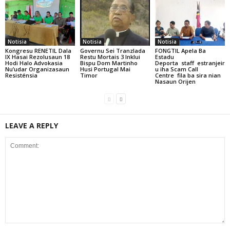
Notisia
Notisia
Notisia
Kongresu RENETIL Dala
Governu Sei Tranzlada
FONGTIL Apela Ba
IX Hasai Rezolusaun 18
Restu Mortais 3 Inklui
Estadu
Hodi Halo Advokasia
Bispu Dom Martinho
Deporta staff estranjeir
Nu’udar Organizasaun
Husi Portugal Mai
u iha Scam Call
Resisténsia
Timor
Centre fila ba sira nian
Nasaun Orijen
LEAVE A REPLY