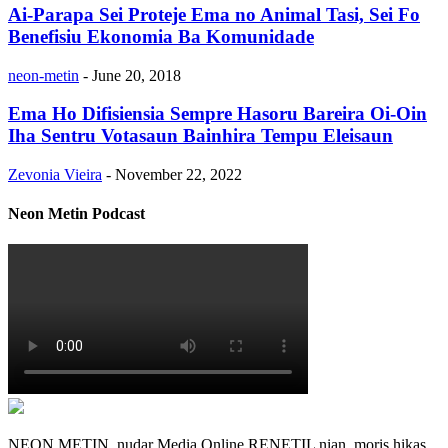
Ai-Parapa Sei Proteje Ema no Animal Tasi, Sei Fo
Benefisiu Ekonomia Ba Komunidade
neon-metin
-
June 20, 2018
Ema Ho Difisiensia Sempre Hasoru Bareira Oi-Oin
Iha Sentru Votasaun Bainhira Tempu Eleisaun
Zevonia Vieira
-
November 22, 2022
Neon Metin Podcast
NEON METIN, nudar Media Online RENETIL nian, moris hikas