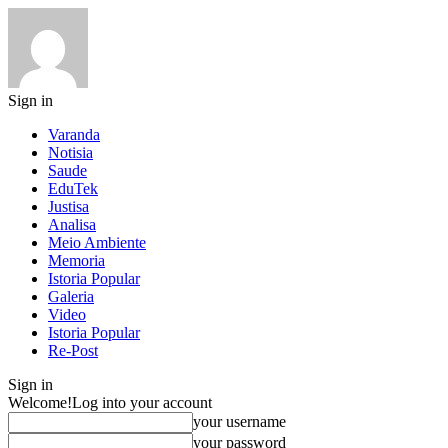
Sign in
Varanda
Notisia
Saude
EduTek
Justisa
Analisa
Meio Ambiente
Memoria
Istoria Popular
Galeria
Video
Istoria Popular
Re-Post
Sign in
Welcome!
Log into your account
your username
your password