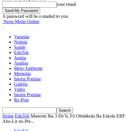
your email
A password will be e-mailed to you.
Neon Metin Online
Varanda
Notisia
Saude
EduTek
Justisa
Analisa
Meio Ambiente
Memoria
Istoria Popular
Galeria
Video
Istoria Popular
Re-Post
Home
EduTek
Manorin Iha 3 De’it, Fó Obstákulu Ba Eskola EBF
Abo-Lir no Pre...