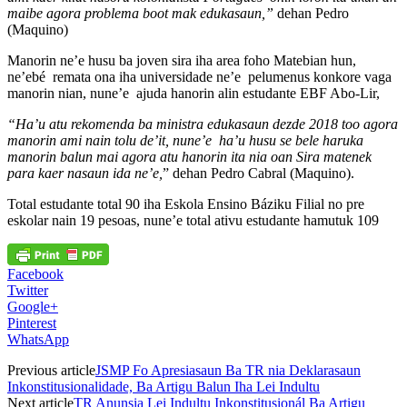
maibe agora problema boot mak edukasaun,”
dehan Pedro
(Maquino)
Manorin ne’e husu ba joven sira iha area foho Matebian hun,
ne’ebé remata ona iha universidade ne’e pelumenus konkore vaga
manorin nian, nune’e ajuda hanorin alin estudante EBF Abo-Lir,
“Ha’u atu rekomenda ba ministra edukasaun dezde 2018 too agora
manorin ami nain tolu de’it, nune’e ha’u husu se bele haruka
manorin balun mai agora atu hanorin ita nia oan Sira matenek
para kaer nasaun ida ne’e,
” dehan Pedro Cabral (Maquino).
Total estudante total 90 iha Eskola Ensino Báziku Filial no pre
eskolar nain 19 pesoas, nune’e total ativu estudante hamutuk 109
Facebook
Twitter
Google+
Pinterest
WhatsApp
Previous article
JSMP Fo Apresiasaun Ba TR nia Deklarasaun
Inkonstitusionalidade, Ba Artigu Balun Iha Lei Indultu
Next article
TR Anunsia Lei Indultu Inkonstitusionál Ba Artigu