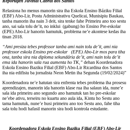
Reportajen Juvinal Cabral dos Santos
Relasiona ho menus manorin sira iha Eskola Ensino Báziku Filial
(EBF) Abo-Lir, Postu Administrativu Quelicai, Munisipiu Baukau,
tanba manorin iha nain 3 deit, sira tenke fahe Primeiru ano too sestu
ano, sai sala tolu de’it, no inklui (gabung) ho Ensino Pre-eskolar
(EPE) Abo-Lir hanorin hamutuk, problema ne’e akontese kedas iha
tinan 2018.
“Ami presiza tebes professor tanba ami nain tolu de’it, ami nia
professor eskola Ensino pre-eskolar (EPE) Abo-Lir mos para tiha
ona, tanba sira nia diploma sekundária de’it, ami nain tolu de’it
ema ida hanorin sala rua aumenta ho TK,”
dehan Koordenadora
Eskola Ensino Baziku Filial (EBF) Abo-Lir Ricardina dos Santos
iha nia edifisiu ba jornalista Neon Metin iha Segunda (19/02/2024)”
Koordenadora ne’e hatutan sira enfrenta tebes problema iha prosesu
aprendizajen, manorin ida hanorin klase rua iha salaun ida, nune’e
sala ida primeiru ano segundo ano hamutuk tan ho pre-eskolar
ne’ebe ativu, terseiru no kuartu ano aula ida, Kintu ho Sestu ano
tama hamutuk, nune’e husi primeiru ano too Sestu ano, fahe tiha
sala tolu hodi hafasil manorin sira hodi kontrola estudante.
Koordenadora Eskola Ensino Baziku Filial (EBF) Abo-Lir