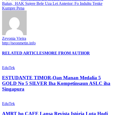
Balun, HAK Sujere Bele Uza Lei Anterior: Fo Indultu Tenke
Kumpre Pena
Zevonia Vieira
http://neonmetin.info
RELATED ARTICLES
MORE FROM AUTHOR
EduTek
ESTUDANTE TIMOR-Oan Manan Medalia 5
GOLD No 5 SILVER Iha Kompetinsaun ASLC iha
Singapura
EduTek
AMRT ho CAFE Lansa Revista Istória Luta Hodi