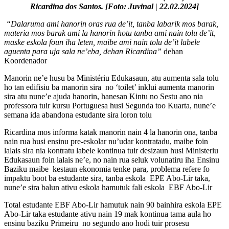
Ricardina dos Santos. [Foto: Juvinal | 22.02.2024]
“Dalaruma ami hanorin oras rua de’it, tanba labarik mos barak,
materia mos barak ami la hanorin hotu tanba ami nain tolu de’it,
maske eskola foun iha leten, maibe ami nain tolu de’it labele
aguenta para uja sala ne’eba, dehan Ricardina”
dehan
Koordenador
Manorin ne’e husu ba Ministériu Edukasaun, atu aumenta sala tolu
ho tan edifisiu ba manorin sira no ‘toilet’ inklui aumenta manorin
sira atu nune’e ajuda hanorin, hanesan Kintu no Sestu ano nia
professora tuir kursu Portuguesa husi Segunda too Kuarta, nune’e
semana ida abandona estudante sira loron tolu
Ricardina mos informa katak manorin nain 4 la hanorin ona, tanba
nain rua husi ensinu pre-eskolar nu’udar kontratadu, maibe foin
lalais sira nia kontratu labele kontinua tuir desizaun husi Ministeriu
Edukasaun foin lalais ne’e, no nain rua seluk volunatiru iha Ensinu
Baziku maibe kestaun ekonomia tenke para, problema refere fo
impaktu boot ba estudante sira, tanba eskola EPE Abo-Lir taka,
nune’e sira balun ativu eskola hamutuk fali eskola EBF Abo-Lir
Total estudante EBF Abo-Lir hamutuk nain 90 bainhira eskola EPE
Abo-Lir taka estudante ativu nain 19 mak kontinua tama aula ho
ensinu baziku Primeiru no segundo ano hodi tuir prosesu