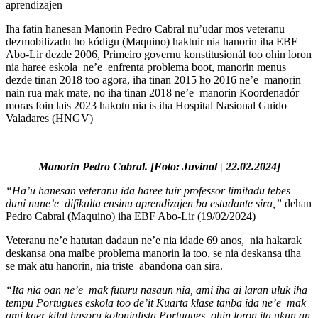
aprendizajen
Iha fatin hanesan Manorin Pedro Cabral nu’udar mos veteranu
dezmobilizadu ho kódigu (Maquino) haktuir nia hanorin iha EBF
Abo-Lir dezde 2006, Primeiro governu konstitusionál too ohin loron
nia haree eskola ne’e enfrenta problema boot, manorin menus
dezde tinan 2018 too agora, iha tinan 2015 ho 2016 ne’e manorin
nain rua mak mate, no iha tinan 2018 ne’e manorin Koordenadór
moras foin lais 2023 hakotu nia is iha Hospital Nasional Guido
Valadares (HNGV)
Manorin Pedro Cabral. [Foto: Juvinal | 22.02.2024]
“Ha’u hanesan veteranu ida haree tuir professor limitadu tebes
duni nune’e difikulta ensinu aprendizajen ba estudante sira,”
dehan
Pedro Cabral (Maquino) iha EBF Abo-Lir (19/02/2024)
Veteranu ne’e hatutan dadaun ne’e nia idade 69 anos, nia hakarak
deskansa ona maibe problema manorin la too, se nia deskansa tiha
se mak atu hanorin, nia triste abandona oan sira.
“Ita nia oan ne’e mak futuru nasaun nia, ami iha ai laran uluk iha
tempu Portugues eskola too de’it Kuarta klase tanba ida ne’e mak
ami kaer kilat hasoru kolonialista Portugues ohin loron ita ukun an