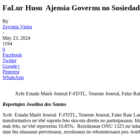
FaLur Husu Ajensia Governu no Sosiedade
By
Zevonia Vieira
-
May 23, 2024
1194
0
Facebook
Twitter
Google+
Pinterest
WhatsApp
Xefe Estadu Maiór Jeneral F-FDTL, Tenente Jeneral, Falur Rat
Reportajen Joselina dos Santos
Xefe Estadu Maiór Jeneral F-FDTL, Tenente Jeneral, Falur Rate Laek
transformativu ne’ebé suporta feto sira-nia direitu no partisipasaun. 
mak feto, ne’ebé reprezenta 10.85%. Rezolusaun ONU 1325 nu’udar kon
nian iha situasaun prevensaun, rezolusaun no rekonstrusaun pos- konfl