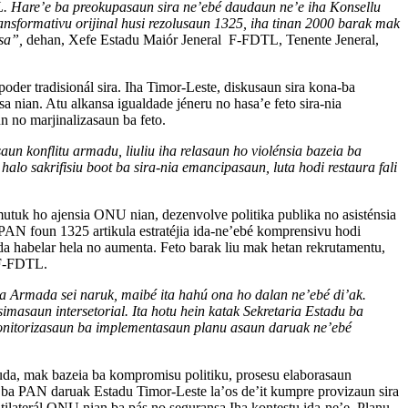
L. Hare’e ba preokupasaun sira ne’ebé daudaun ne’e iha Konsellu
nsformativu orijinal husi rezolusaun 1325, iha tinan 2000 barak mak
sa”,
dehan, Xefe Estadu Maiór Jeneral F-FDTL, Tenente Jeneral,
poder tradisionál sira. Iha Timor-Leste, diskusaun sira kona-ba
a nian. Atu alkansa igualdade jéneru no hasa’e feto sira-nia
n no marjinalizasaun ba feto.
un konflitu armadu, liuliu iha relasaun ho violénsia bazeia ba
 halo sakrifisiu boot ba sira-nia emancipasaun, luta hodi restaura fali
amutuk ho ajensia ONU nian, dezenvolve politika publika no asisténsia
, PAN foun 1325 artikula estratéjia ida-neʼebé komprensivu hodi
ada habelar hela no aumenta. Feto barak liu mak hetan rekrutamentu,
 F-FDTL.
sa Armada sei naruk, maibé ita hahú ona ho dalan ne’ebé di’ak.
asaun intersetorial. Ita hotu hein katak Sekretaria Estadu ba
monitorizasaun ba implementasaun planu asaun daruak ne’ebé
muda, mak bazeia ba kompromisu politiku, prosesu elaborasaun
n ba PAN daruak Estadu Timor-Leste la’os de’it kumpre provizaun sira
tilaterál ONU nian ba pás no seguransa Iha kontestu ida-ne’e, Planu