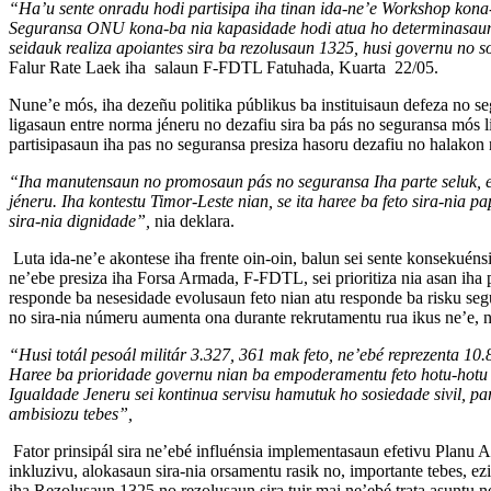
“Ha’u sente onradu hodi partisipa iha tinan ida-ne’e Workshop kon
Seguransa ONU kona-ba nia kapasidade hodi atua ho determinasaun ko
seidauk realiza apoiantes sira ba rezolusaun 1325, husi governu no so
Falur Rate Laek iha salaun F-FDTL Fatuhada, Kuarta 22/05.
Nune’e mós, iha dezeñu politika públikus ba instituisaun defeza no seg
ligasaun entre norma jéneru no dezafiu sira ba pás no seguransa mós li
partisipasaun iha pas no seguransa presiza hasoru dezafiu no halakon 
“Iha manutensaun no promosaun pás no seguransa Iha parte seluk, enk
jéneru. Iha kontestu Timor-Leste nian, se ita haree ba feto sira-nia p
sira-nia dignidade”,
nia deklara.
Luta ida-ne’e akontese iha frente oin-oin, balun sei sente konsekuéns
ne’ebe presiza iha Forsa Armada, F-FDTL, sei prioritiza nia asan iha 
responde ba nesesidade evolusaun feto nian atu responde ba risku segu
no sira-nia númeru aumenta ona durante rekrutamentu rua ikus ne’e, 
“Husi totál pesoál militár 3.327, 361 mak feto, ne’ebé reprezenta 1
Haree ba prioridade governu nian ba empoderamentu feto hotu-hotu n
Igualdade Jeneru sei kontinua servisu hamutuk ho sosiedade sivil,
ambisiozu tebes”,
Fator prinsipál sira ne’ebé influénsia implementasaun efetivu Planu
inkluzivu, alokasaun sira-nia orsamentu rasik no, importante tebes, 
iha Rezolusaun 1325 no rezolusaun sira tuir mai ne’ebé trata asuntu 