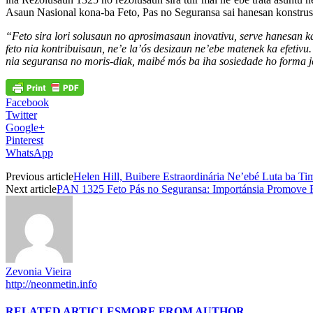
Asaun Nasional kona-ba Feto, Pas no Seguransa sai hanesan konstrusaun
“Feto sira lori solusaun no aprosimasaun inovativu, serve hanesan ka
feto nia kontribuisaun, ne’e la’ós desizaun ne’ebe matenek ka efetivu. I
nia seguransa no moris-diak, maibé mós ba iha sosiedade ho forma je
Facebook
Twitter
Google+
Pinterest
WhatsApp
Previous article
Helen Hill, Buibere Estraordinária Ne’ebé Luta ba T
Next article
PAN 1325 Feto Pás no Seguransa: Importánsia Promove Fe
Zevonia Vieira
http://neonmetin.info
RELATED ARTICLES
MORE FROM AUTHOR