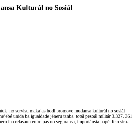
nsa Kulturál no Sosiál
utuk no servisu maka’as hodi promove mudansa kulturál no sosiál
 ne’ebé unida ba igualdade jéneru tanba totál pesoál militár 3.327, 361
 iha relasaun entre pas no seguransa, importánsia papėl feto sira-