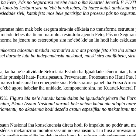
a-ba Feto, Pás no Seguransa ne’ebe hala o iha Kuartel-Jenerál F-FDT
na-ba kestaun sira ne’ebé barak tebes, ita haree katak ambisaun tra
siedade sivil, katak feto mos bele partisipa iha prosesu pás no seguran
uransa nian mak bele asegura síra-nia efikásia no transforma estrutura 
mitadu tebes iha tinan rua-nulu- resin-tolu ajenda Feto, Pás no Segurans
norma ba jéneru no estereotipu sira ne’ebé kle’an liu hodi halo eskluzau
oraza adosaun medida normativa sira atu proteje feto sira iha situasa
apel durante luta ba independénsia nasional, maski sira analfabeta, sira
ia, tanba ne’e atividade Sekretaria Estadu ba Igualdade Jéneru nian, h
pilár prinsipál haat- Partisipasaun, Prevensaun, Protesaun no Harii Pas
ransa tradisionál no emerjente sira. Feto sira-nia papel iha Forsa Arm
ne’ebé agora habelar iha unidade, komponente sira, no Kuartel-Jeneral
0.85%. Figura ida-ne’e hatudu katak dalan ba igualdade jéneru iha For
ian, Planu Asaun Nasional daruak bele dehan katak nia adopta aprosim
 parlamentu, no akademia hodi dezeña asaun espesifiku no mekanizmu 
 Asaun Nasional iha konsekuensia direta hodi fo impaktu no podér atu 
ezisténsia mekanizmu monitorizasaun no avaliasaun. Liu husi aprovasau
ne’e, maibé mós aliña ho debate sira kona-ba reforsu enkuadramentu mul