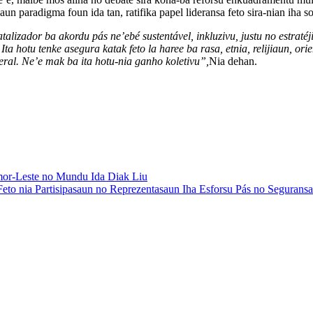
 paradigma foun ida tan, ratifika papel lideransa feto sira-nian iha sos
talizador ba akordu pás ne’ebé sustentável, inkluzivu, justu no estrat
ta hotu tenke asegura katak feto la haree ba rasa, etnia, relijiaun, orie
ral. Ne’e mak ba ita hotu-nia ganho koletivu”,
Nia dehan.
imor-Leste no Mundu Ida Diak Liu
to nia Partisipasaun no Reprezentasaun Iha Esforsu Pás no Seguransa