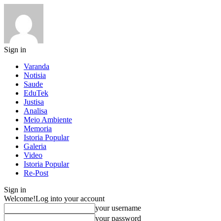
Sign in
Varanda
Notisia
Saude
EduTek
Justisa
Analisa
Meio Ambiente
Memoria
Istoria Popular
Galeria
Video
Istoria Popular
Re-Post
Sign in
Welcome!
Log into your account
your username
your password