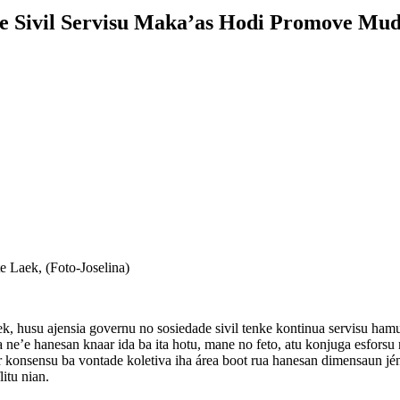
 Sivil Servisu Maka’as Hodi Promove Muda
e Laek, (Foto-Joselina)
, husu ajensia governu no sosiedade sivil tenke kontinua servisu ham
Ida ne’e hanesan knaar ida ba ita hotu, mane no feto, atu konjuga esforsu
sensu ba vontade koletiva iha área boot rua hanesan dimensaun jéneru
itu nian.