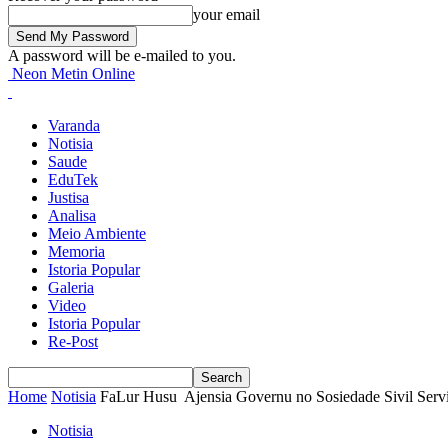
your email
A password will be e-mailed to you.
Neon Metin Online
Varanda
Notisia
Saude
EduTek
Justisa
Analisa
Meio Ambiente
Memoria
Istoria Popular
Galeria
Video
Istoria Popular
Re-Post
Home
Notisia
FaLur Husu Ajensia Governu no Sosiedade Sivil Ser
Notisia