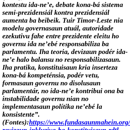
kontestu ida-ne’e, debate kona-bá sistema
semi-prezidensiál kontra prezidensiál
aumenta ba beibeik. Tuir Timor-Leste nia
modelu governasaun atuál, autoridade
ezekutivu fahe entre prezidente eleitu ho
governu ida ne’ebé responsabiliza ba
parlamentu. Iha teoria, devizaun podér ida-
ne’e halo balansu no responsabilizasaun.
Iha pratika, konstituisaun kria inserteza
kona-bá kompeténsia, podér vetu,
formasaun governu no disolusaun
parlamentár, no ida-ne’e kontribui ona ba
instabilidade governu nian no
implementasaun polítika ne’ebé la
konsistente”.
(Fontes):
https://www.fundasaunmahein.org/
revizaun-inkluziva-ba-konstituisaun-rdtl-