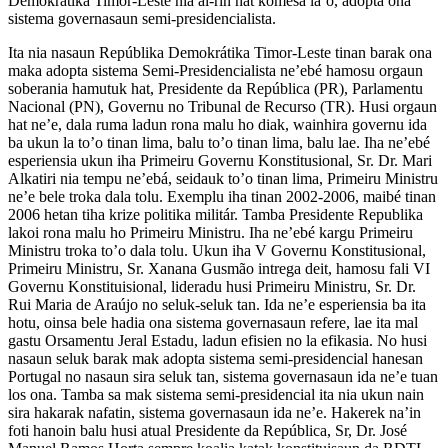
Demokrátika Timor-Leste nia ai-rin hat komesa la’o, adopta ona
sistema governasaun semi-presidencialista.
Ita nia nasaun Repúblika Demokrátika Timor-Leste tinan barak ona
maka adopta sistema Semi-Presidencialista ne’ebé hamosu orgaun
soberania hamutuk hat, Presidente da República (PR), Parlamentu
Nacional (PN), Governu no Tribunal de Recurso (TR). Husi orgaun
hat ne’e, dala ruma ladun rona malu ho diak, wainhira governu ida
ba ukun la to’o tinan lima, balu to’o tinan lima, balu lae. Iha ne’ebé
esperiensia ukun iha Primeiru Governu Konstitusional, Sr. Dr. Mari
Alkatiri nia tempu ne’ebá, seidauk to’o tinan lima, Primeiru Ministru
ne’e bele troka dala tolu. Exemplu iha tinan 2002-2006, maibé tinan
2006 hetan tiha krize politika militár. Tamba Presidente Republika
lakoi rona malu ho Primeiru Ministru. Iha ne’ebé kargu Primeiru
Ministru troka to’o dala tolu. Ukun iha V Governu Konstitusional,
Primeiru Ministru, Sr. Xanana Gusmão intrega deit, hamosu fali VI
Governu Konstituisional, lideradu husi Primeiru Ministru, Sr. Dr.
Rui Maria de Araújo no seluk-seluk tan. Ida ne’e esperiensia ba ita
hotu, oinsa bele hadia ona sistema governasaun refere, lae ita mal
gastu Orsamentu Jeral Estadu, ladun efisien no la efikasia. No husi
nasaun seluk barak mak adopta sistema semi-presidencial hanesan
Portugal no nasaun sira seluk tan, sistema governasaun ida ne’e tuan
los ona. Tamba sa mak sistema semi-presidencial ita nia ukun nain
sira hakarak nafatin, sistema governasaun ida ne’e. Hakerek na’in
foti hanoin balu husi atual Presidente da República, Sr, Dr. José