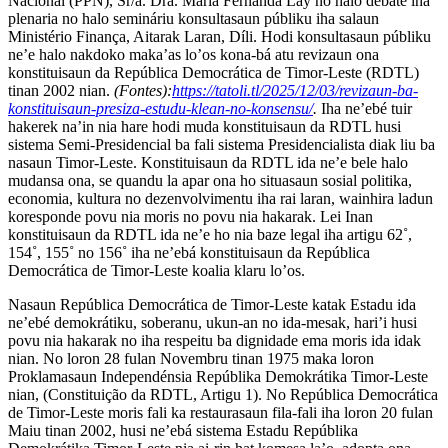
Nacional (PPN), Sr/a. Dra. Maria Fernanda Lay no halo debate iha
plenaria no halo semináriu konsultasaun públiku iha salaun
Ministério Finança, Aitarak Laran, Díli. Hodi konsultasaun públiku
ne’e halo nakdoko maka’as lo’os kona-bá atu revizaun ona
konstituisaun da República Democrática de Timor-Leste (RDTL)
tinan 2002 nian.
(Fontes):
https://tatoli.tl/2025/12/03/revizaun-ba-
konstituisaun-presiza-estudu-klean-no-konsensu/
.
Iha ne’ebé tuir
hakerek na’in nia hare hodi muda konstituisaun da RDTL husi
sistema Semi-Presidencial ba fali sistema Presidencialista diak liu ba
nasaun Timor-Leste. Konstituisaun da RDTL ida ne’e bele halo
mudansa ona, se quandu la apar ona ho situasaun sosial politika,
economia, kultura no dezenvolvimentu iha rai laran, wainhira ladun
koresponde povu nia moris no povu nia hakarak. Lei Inan
konstituisaun da RDTL ida ne’e ho nia baze legal iha artigu 62˚,
154˚, 155˚ no 156˚ iha ne’ebá konstituisaun da República
Democrática de Timor-Leste koalia klaru lo’os.
Nasaun República Democrática de Timor-Leste katak Estadu ida
ne’ebé demokrátiku, soberanu, ukun-an no ida-mesak, hari’i husi
povu nia hakarak no iha respeitu ba dignidade ema moris ida idak
nian. No loron 28 fulan Novembru tinan 1975 maka loron
Proklamasaun Independénsia Repúblika Demokrátika Timor-Leste
nian, (Constituição da RDTL, Artigu 1). No República Democrática
de Timor-Leste moris fali ka restaurasaun fila-fali iha loron 20 fulan
Maiu tinan 2002, husi ne’ebá sistema Estadu Repúblika