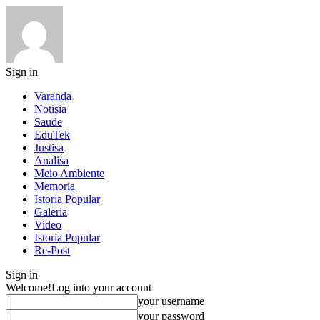
Sign in
Varanda
Notisia
Saude
EduTek
Justisa
Analisa
Meio Ambiente
Memoria
Istoria Popular
Galeria
Video
Istoria Popular
Re-Post
Sign in
Welcome!
Log into your account
your username
your password