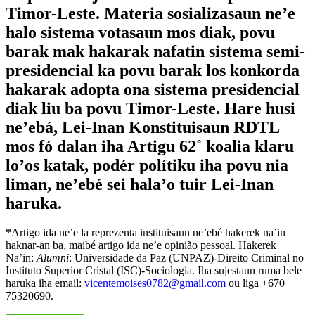
Timor-Leste. Materia sosializasaun ne’e
halo sistema votasaun mos diak, povu
barak mak hakarak nafatin sistema semi-
presidencial ka povu barak los konkorda
hakarak adopta ona sistema presidencial
diak liu ba povu Timor-Leste. Hare husi
ne’ebá, Lei-Inan Konstituisaun RDTL
mos fó dalan iha Artigu 62˚ koalia klaru
lo’os katak, podér polítiku iha povu nia
liman, ne’ebé sei hala’o tuir Lei-Inan
haruka.
*
Artigo ida ne’e la reprezenta instituisaun ne’ebé hakerek na’in
haknar-an ba, maibé artigo ida ne’e opinião pessoal. Hakerek
Na’in:
Alumni
: Universidade da Paz (UNPAZ)-Direito Criminal no
Instituto Superior Cristal (ISC)-Sociologia. Iha sujestaun ruma bele
haruka iha email:
vicentemoises0782@gmail.com
ou liga +670
75320690.