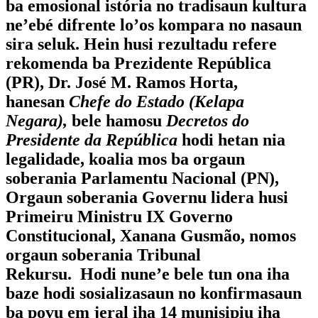
ba emosional istória no tradisaun kultura
ne’ebé difrente lo’os kompara no nasaun
sira seluk. Hein husi rezultadu refere
rekomenda ba Prezidente República
(PR), Dr. José M. Ramos Horta,
hanesan
Chefe do Estado
(Kelapa
Negara),
bele hamosu
Decretos do
Presidente da República
hodi hetan nia
legalidade, koalia mos ba orgaun
soberania Parlamentu Nacional (PN),
Orgaun soberania Governu lidera husi
Primeiru Ministru IX Governo
Constitucional, Xanana Gusmão, nomos
orgaun soberania Tribunal
Rekursu. Hodi nune’e bele tun ona iha
baze hodi sosializasaun no konfirmasaun
ba povu em jeral iha 14 munisipiu iha