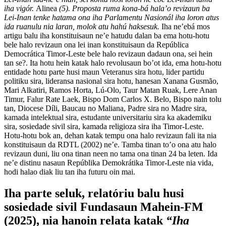
iha vigór.
Alinea
(
5). Proposta ruma kona-bá hala’o revizaun ba
Lei-Inan tenke hatama ona iha Parlamentu Nasionál iha loron atus
ida ruanulu nia laran, molok atu hahú haksesuk.
Iha ne’ebá mos
artigu balu iha konstituisaun ne’e hatudu dalan ba ema hotu-hotu
bele halo revizaun ona lei inan konstituisaun da República
Democrática Timor-Leste bele halo revizaun dadaun ona, sei hein
tan se?. Ita hotu hein katak halo revolusaun bo’ot ida, ema hotu-hotu
entidade hotu parte husi maun Veteranus sira hotu, lider partidu
politiku sira, lideransa nasional sira hotu, hanesan Xanana Gusmão,
Mari Alkatiri, Ramos Horta, Lú-Olo, Taur Matan Ruak, Lere Anan
Timur, Falur Rate Laek, Bispo Dom Carlos X. Belo, Bispo nain tolu
tan, Diocese Díli, Baucau no Maliana, Padre sira no Madre sira,
kamada intelektual sira, estudante universitariu sira ka akademiku
sira, sosiedade sivil sira, kamada religioza sira iha Timor-Leste.
Hotu-hotu bok an, dehan katak tempu ona halo revizaun fali ita nia
konstituisaun da RDTL (2002) ne’e. Tamba tinan to’o ona atu halo
revizaun duni, liu ona tinan neen no tama ona tinan 24 ba leten. Ida
ne’e distinu nasaun Repúblika Demokrátika Timor-Leste nia vida,
hodi halao diak liu tan iha futuru oin mai.
Iha parte seluk, relatóriu balu husi
sosiedade sivil Fundasaun Mahein-FM
(2025), nia hanoin relata katak
“
Iha