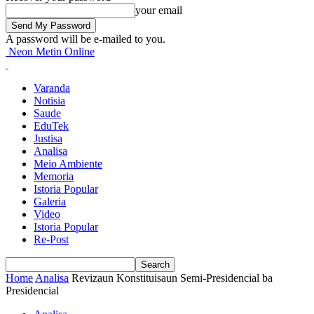
your email
A password will be e-mailed to you.
Neon Metin Online
Varanda
Notisia
Saude
EduTek
Justisa
Analisa
Meio Ambiente
Memoria
Istoria Popular
Galeria
Video
Istoria Popular
Re-Post
Home
Analisa
Revizaun Konstituisaun Semi-Presidencial ba
Presidencial