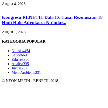
August 4, 2026
Kongresu RENETIL Dala IX Hasai Rezolusaun 18
Hodi Halo Advokasia Nu’udar...
August 1, 2026
KATEGORIA POPULAR
Notisia
4454
Saude
669
EduTek
360
Analisa
335
Justisa
257
Meio Ambiente
231
© NEON METIN - RENETIL 2018