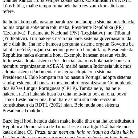
Manuel Ramos Horta sempre koalia katak konstituisaun da RDTL
la’os biblia, maibé tempu ruma bele halo revizaun konstituisaun
refere.
Ita hotu akompaña nasaun barak uza ona adopta sistema presidencial
ho nia orgaun soberania tolu maka, Presidente Repúblika (PR)
(Ezekutivu), Parlamentu Nacional (PN) (Legislativu) no Tribunal
(Yudikativu). Tuir hakerek na’in nia hare, sistema governasaun ida
ne’e diak liu. Iha ne’e hamosu pergunta sistema orgaun Governu ba
fali iha ne’ebé, orgaun soberanu governu hamutuk ho Presidente da
República maka akumula hotu. Exemplu hanesan nasaun viziñu
Indonesia adopta sistema Presidencial sira mos hola parte hanesan
membru organizasaun ASEAN, maibé nasaun Indonesia uluk mos
adopta sistema Parlamentar no agora adopta ona sistema
Presidencial. Halo kompara tan ho nasaun Portugal adopta sistema
semi-presidencial hanesan mos membru organizasaun Comunidade
dos Países Lingua Portuguesa (CPLP). Tamba ne’e, iha ne’e
hakerek na’in hakarak husu ba ema hotu-hotu bok an ona, povu
Timor-Leste hader ona, hodi hare asuntu sira halo revizaun
konstituisaun da RDTL (2002) nian. Bele muda ona sistema
Presidencial diak liu.
Baze legal hodi hatudu dalan maka koalia tiha ona iha konstituisaun
República Democrática de Timor-Leste iha artigu 154˚ hatete mos
katak alinea
(
3). Prazu tinan neen atu halo revizaun ba dala uluk ba
Lei-Inan ida-ne’e nian, sei konta hosi loron ne’ebé Lei-Inan tama