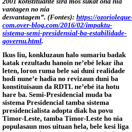
2001 konstituante sira mos sukat ona nia
vantagen no nia
desvantagem”.
(Fontes):
https://ozorioleque
com.over-blog.com/2016/02/impaktu-
sistema-semi-presidensial-ba-estabilidade-
governu.html
.
Ikus liu, konkluzaun halo sumariu badak
katak rezultadu hanoin ne’ebé lekar iha
leten, loron ruma bele sai duni realidade
hodi nune’e hadia no revizaun duni ba
konstituisaun da RDTL ne’ebé ita hotu
hare ba. Semi-Presidencial muda ba
sistema Presidencial tamba sistema
presidencialista adopta diak ba povu
Timor-Leste, tamba Timor-Leste ho nia
populasaun mos uituan hela, bele kesi liga