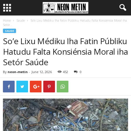
Home
Saude
So’e Lixu Médiku Iha Fatin Públiku Hatudu Falta Konsiénsia Moral iha
Setór...
SAUDE
So’e Lixu Médiku Iha Fatin Públiku
Hatudu Falta Konsiénsia Moral iha
Setór Saúde
By
neon-metin
-
June 12, 2026
452
0