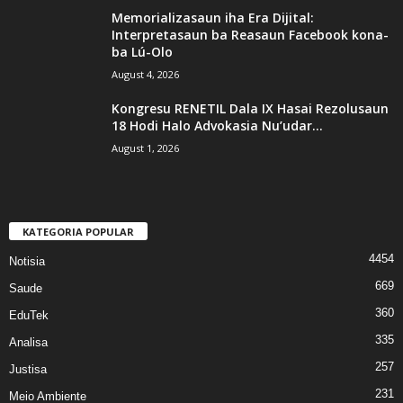
Memorializasaun iha Era Dijital:
Interpretasaun ba Reasaun Facebook kona-
ba Lú-Olo
August 4, 2026
Kongresu RENETIL Dala IX Hasai Rezolusaun
18 Hodi Halo Advokasia Nu’udar...
August 1, 2026
KATEGORIA POPULAR
4454
Notisia
669
Saude
360
EduTek
335
Analisa
257
Justisa
231
Meio Ambiente