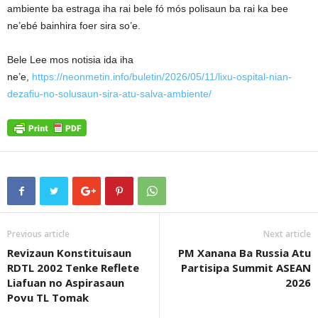
ambiente ba estraga iha rai bele fó mós polisaun ba rai ka bee
ne’ebé bainhira foer sira so’e.
Bele Lee mos notisia ida iha
ne’e,
https://neonmetin.info/buletin/2026/05/11/lixu-ospital-nian-
dezafiu-no-solusaun-sira-atu-salva-ambiente/
Previous article
Next article
Revizaun Konstituisaun
PM Xanana Ba Russia Atu
RDTL 2002 Tenke Reflete
Partisipa Summit ASEAN
Liafuan no Aspirasaun
2026
Povu TL Tomak