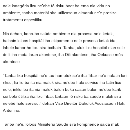
ne’e kategória lixu ne’ebé fó risku boot ba ema nia vida no
ambiente, tanba materiál sira utilizasaun aimoruk ne’e presiza
tratamentu espesifiku.
Nia dehan, kona-ba saúde ambiente nia prosesa ne’e ketak,
baibain loloos hospitál iha ekipamentu ne’e prosesa ketak ida,
labele kahor ho lixu sira baibain. Tanba, uluk lixu hospitál nian so’e
de’it iha mota laran akontese, iha Dili akontese, iha Oekusse mós
akontese.
“Tanba lixu hospitál ne’e tau hamutuk so’e iha Tibar ne’e nafatin lori
riksu, liu-liu ba ita nia maluk sira ne’ebé halo servisu iha fatin lixu
ne’e, inklui ba ita nia maluk balun buka sasan balun ne’ebé karik
sei bele útiliza iha lixu Tibar. Entaun fó risku ba saúde maluk sira
ne’ebé halo servisu,” dehan Vise Direitór Dahuluk Asosiasaun Hak,
Antonino.
Tanba ne’e, loloos Minsiteriu Saúde sira kompriende saida mak