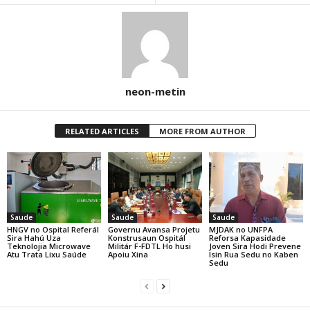
neon-metin
RELATED ARTICLES
MORE FROM AUTHOR
Saude
Saude
Saude
HNGV no Ospital Referál
Governu Avansa Projetu
MJDAK no UNFPA
Sira Hahú Uza
Konstrusaun Ospitál
Reforsa Kapasidade
Teknolojia Microwave
Militár F-FDTL Ho husi
Joven Sira Hodi Prevene
Atu Trata Lixu Saúde
Apoiu Xina
Isin Rua Sedu no Kaben
Sedu