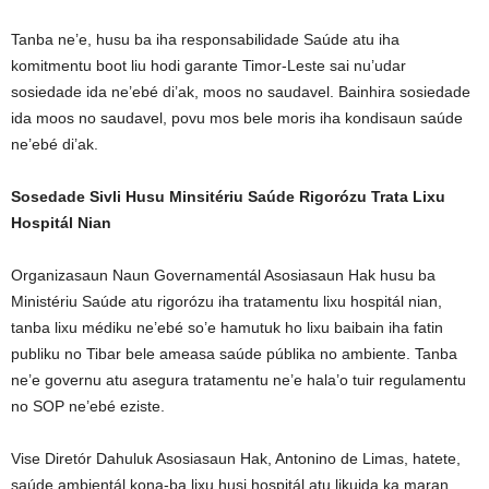
Tanba ne’e, husu ba iha responsabilidade Saúde atu iha
komitmentu boot liu hodi garante Timor-Leste sai nu’udar
sosiedade ida ne’ebé di’ak, moos no saudavel. Bainhira sosiedade
ida moos no saudavel, povu mos bele moris iha kondisaun saúde
ne’ebé di’ak.
Sosedade Sivli Husu Minsitériu Saúde Rigorózu Trata Lixu
Hospitál Nian
Organizasaun Naun Governamentál Asosiasaun Hak husu ba
Ministériu Saúde atu rigorózu iha tratamentu lixu hospitál nian,
tanba lixu médiku ne’ebé so’e hamutuk ho lixu baibain iha fatin
publiku no Tibar bele ameasa saúde públika no ambiente. Tanba
ne’e governu atu asegura tratamentu ne’e hala’o tuir regulamentu
no SOP ne’ebé eziste.
Vise Diretór Dahuluk Asosiasaun Hak, Antonino de Limas, hatete,
saúde ambientál kona-ba lixu husi hospitál atu likuida ka maran