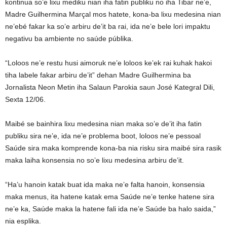
kontinua so’e lixu mediku nian iha fatin publiku no iha Tibar ne’e,
Madre Guilhermina Marçal mos hatete, kona-ba lixu medesina nian
ne’ebé fakar ka so’e arbiru de’it ba rai, ida ne’e bele lori impaktu
negativu ba ambiente no saúde públika.
“Loloos ne’e restu husi aimoruk ne’e loloos ke’ek rai kuhak hakoi
tiha labele fakar arbiru de’it” dehan Madre Guilhermina ba
Jornalista Neon Metin iha Salaun Parokia saun José Kategral Dili,
Sexta 12/06.
Maibé se bainhira lixu medesina nian maka so’e de’it iha fatin
publiku sira ne’e, ida ne’e problema boot, loloos ne’e pessoal
Saúde sira maka komprende kona-ba nia risku sira maibé sira rasik
maka laiha konsensia no so’e lixu medesina arbiru de’it.
“Ha’u hanoin katak buat ida maka ne’e falta hanoin, konsensia
maka menus, ita hatene katak ema Saúde ne’e tenke hatene sira
ne’e ka, Saúde maka la hatene fali ida ne’e Saúde ba halo saida,”
nia esplika.