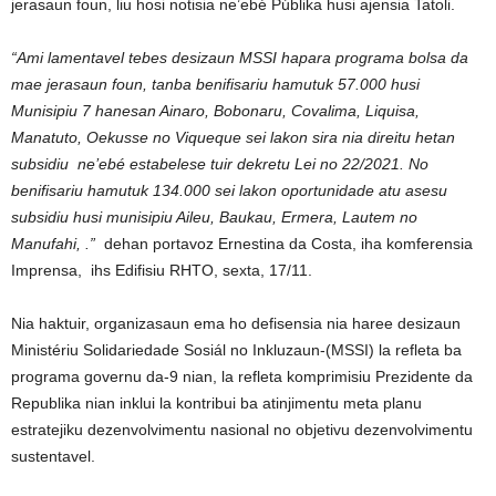
jerasaun foun, liu hosi notisia ne’ebé Públika husi ajensia Tatoli.
“Ami lamentavel tebes desizaun MSSI hapara programa bolsa da
mae jerasaun foun, tanba benifisariu hamutuk 57.000 husi
Munisipiu 7 hanesan Ainaro, Bobonaru, Covalima, Liquisa,
Manatuto, Oekusse no Viqueque sei lakon sira nia direitu hetan
subsidiu ne’ebé estabelese tuir dekretu Lei no 22/2021. No
benifisariu hamutuk 134.000 sei lakon oportunidade atu asesu
subsidiu husi munisipiu Aileu, Baukau, Ermera, Lautem no
Manufahi, .”
dehan portavoz Ernestina da Costa, iha komferensia
Imprensa, ihs Edifisiu RHTO, sexta, 17/11.
Nia haktuir, organizasaun ema ho defisensia nia haree desizaun
Ministériu Solidariedade Sosiál no Inkluzaun-(MSSI) la refleta ba
programa governu da-9 nian, la refleta komprimisiu Prezidente da
Republika nian inklui la kontribui ba atinjimentu meta planu
estratejiku dezenvolvimentu nasional no objetivu dezenvolvimentu
sustentavel.