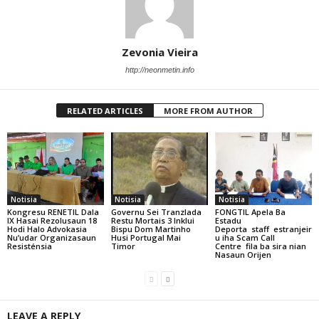
Zevonia Vieira
http://neonmetin.info
RELATED ARTICLES
MORE FROM AUTHOR
Notisia
Notisia
Notisia
Kongresu RENETIL Dala
Governu Sei Tranzlada
FONGTIL Apela Ba
IX Hasai Rezolusaun 18
Restu Mortais 3 Inklui
Estadu
Hodi Halo Advokasia
Bispu Dom Martinho
Deporta staff estranjeir
Nu’udar Organizasaun
Husi Portugal Mai
u iha Scam Call
Resisténsia
Timor
Centre fila ba sira nian
Nasaun Orijen
LEAVE A REPLY