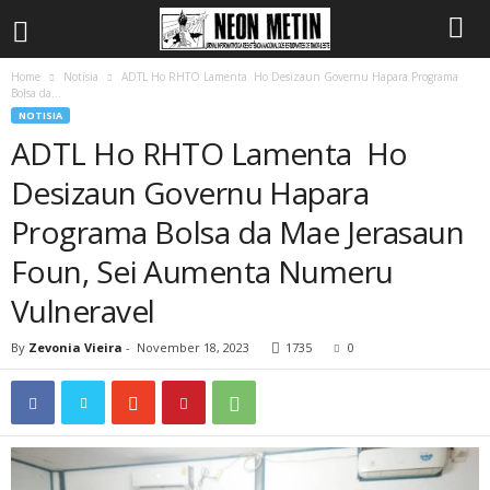
Home
Notisia
ADTL Ho RHTO Lamenta Ho Desizaun Governu Hapara Programa
Bolsa da...
NOTISIA
ADTL Ho RHTO Lamenta Ho
Desizaun Governu Hapara
Programa Bolsa da Mae Jerasaun
Foun, Sei Aumenta Numeru
Vulneravel
By
Zevonia Vieira
-
November 18, 2023
1735
0