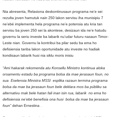
Nia akresenta, Relasiona deskontinusaun programa ne’e sei
rezulta joven hamutuk nain 250 lakon servisu iha munisipiu 7
ne’ebé implementa hela programa ne’e potensia atu kria tan
servisu ba joven 250 sei la akontese, desizaun ida ne’e hatudu
governu la seriu investe ba labarik nu’udar futuru nasaun Timor-
Leste nian. Governu la kontribui ba pilar sedu ba ema ho
defisiensia tanba lakon oportunidade atu investe no hadiak
kondisaun labarik husi nia siklu moris inisiu
“Ami hakarak rekomenda atu Konsellu Ministro kontinua aloka
orsamentu estadu ba programa bolsa da mae jerasaun foun, no
sua Eselensia Ministra MSSI esplika razaun termina programa
bolsa da mae ba jerasaun foun bele deklara mos ba públiku sa
alternativu mak bele hatan fali inan isin rua, labarik no ema ho
defisiensia ne’ebé benefisia ona husi bolsa da mae ba jerasaun
foun”
dehan Ernestina .