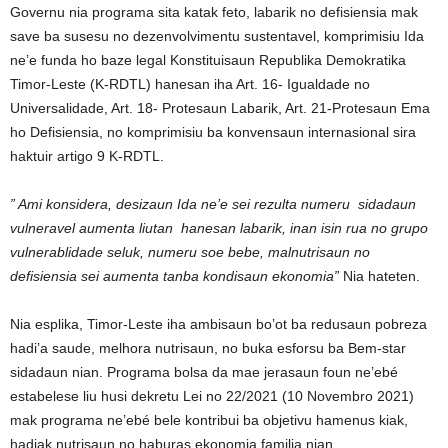
Governu nia programa sita katak feto, labarik no defisiensia mak
save ba susesu no dezenvolvimentu sustentavel, komprimisiu Ida
ne’e funda ho baze legal Konstituisaun Republika Demokratika
Timor-Leste (K-RDTL) hanesan iha Art. 16- Igualdade no
Universalidade, Art. 18- Protesaun Labarik, Art. 21-Protesaun Ema
ho Defisiensia, no komprimisiu ba konvensaun internasional sira
haktuir artigo 9 K-RDTL.
” Ami konsidera, desizaun Ida ne’e sei rezulta numeru sidadaun
vulneravel aumenta liutan hanesan labarik, inan isin rua no grupo
vulnerablidade seluk, numeru soe bebe, malnutrisaun no
defisiensia sei aumenta tanba kondisaun ekonomia”
Nia hateten.
Nia esplika, Timor-Leste iha ambisaun bo’ot ba redusaun pobreza
hadi’a saude, melhora nutrisaun, no buka esforsu ba Bem-star
sidadaun nian. Programa bolsa da mae jerasaun foun ne’ebé
estabelese liu husi dekretu Lei no 22/2021 (10 Novembro 2021)
mak programa ne’ebé bele kontribui ba objetivu hamenus kiak,
hadiak nutrisaun no haburas ekonomia familia nian