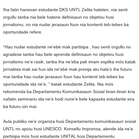
Iha fatin hanesan estudante DKS UNTL Zelita hateten, nia senti
orgullu tanba nia bele hatene definisaun no objetivu husi
jornalismu, no nia nudar jerasaun foun nia kontenti teb-tebes ba
oportundade refere.
“Hau nudar estudante ne’ebé mak partisipa , hau senti orgullu no
agradese tanba hau bele aprende definisaun no objetivu husi
jornalismo ne’e rasik, tanba iha ne’eba pak imam esplika mós katak
jornalista mak sai hun ida ne’ebé mak presija atu hala’o iha futuru
mai tanba hau nudar jerasaun foun hau kontenti teb-tebes ba
oportunidade ida ne’e, ” katak estudante Zelita. Nia mós
rekomenda ba Departamentu Komunikasaun Sosial tinan-tinan kria
nafatin seminariu ida ne’e hodi nune’e bele kapasita estudante sira
ba futuru oin mai.
Aula publiku ne’e organiza husi Departamentu komunikasaun sosial
UNTL no apoiu husi UNESCO, Konsellu Imprensa, alende ida ne’e
partisipa mós husi estudante UNITAL hosi Departamentu