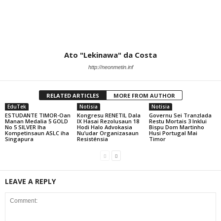
Ato "Lekinawa" da Costa
http://neonmetin.inf
RELATED ARTICLES
MORE FROM AUTHOR
EduTek
Notisia
Notisia
ESTUDANTE TIMOR-Oan
Kongresu RENETIL Dala
Governu Sei Tranzlada
Manan Medalia 5 GOLD
IX Hasai Rezolusaun 18
Restu Mortais 3 Inklui
No 5 SILVER Iha
Hodi Halo Advokasia
Bispu Dom Martinho
Kompetinsaun ASLC iha
Nu’udar Organizasaun
Husi Portugal Mai
Singapura
Resisténsia
Timor
LEAVE A REPLY