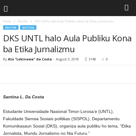
Home
EduTek
DKS UNTL halo Aula Publiku Kona ba Etika Jurnalizmu
EDUTEK
NOTISIA
DKS UNTL halo Aula Publiku Kona
ba Etika Jurnalizmu
By
Ato "Lekinawa" da Costa
-
August 3, 2018
3148
0
Santina L. Da Costa
Estudante Universidade Nasional Timor-Lorosa’e (UNTL),
Fakuldade Siensia Sosiais politikas (SISPOL), Departamentu
Komunikasaun Sosial (DKS), organiza aula publiku ho tema, “Etika
Jornalista, Mundu Jornalismo no Nia Futuru.”