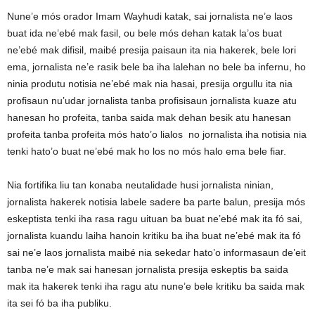
Nune’e mós orador Imam Wayhudi katak, sai jornalista ne’e laos
buat ida ne’ebé mak fasil, ou bele mós dehan katak la’os buat
ne’ebé mak difisil, maibé presija paisaun ita nia hakerek, bele lori
ema, jornalista ne’e rasik bele ba iha lalehan no bele ba infernu, ho
ninia produtu notisia ne’ebé mak nia hasai, presija orgullu ita nia
profisaun nu’udar jornalista tanba profisisaun jornalista kuaze atu
hanesan ho profeita, tanba saida mak dehan besik atu hanesan
profeita tanba profeita mós hato’o lialos no jornalista iha notisia nia
tenki hato’o buat ne’ebé mak ho los no mós halo ema bele fiar.
Nia fortifika liu tan konaba neutalidade husi jornalista ninian,
jornalista hakerek notisia labele sadere ba parte balun, presija mós
eskeptista tenki iha rasa ragu uituan ba buat ne’ebé mak ita fó sai,
jornalista kuandu laiha hanoin kritiku ba iha buat ne’ebé mak ita fó
sai ne’e laos jornalista maibé nia sekedar hato’o informasaun de’eit
tanba ne’e mak sai hanesan jornalista presija eskeptis ba saida
mak ita hakerek tenki iha ragu atu nune’e bele kritiku ba saida mak
ita sei fó ba iha publiku.