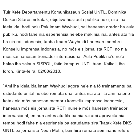
Tuir Xefe Departamentu Komunikasaun Sosial UNTL, Dominika
Duikori Sitaresmi katak, objetivu husi aula publiku ne’e, sira iha
ideia ida, hodi bolu Pak Imam Wayhudi, sai hanesan orador ba aula
publiku, hodi fahe nia esperiensia ne’ebé mak nia iha, antes atu fila
ba nia rai indonesia, tanba Imam Wayhuidi hanesan membru
Konsellu Imprensa Indonesia, no mós eis jornalista RCTI no nia
mós sai hanesan treinador internasional. Aula Publik ne’e ne’e
halao iha salaun SISPOL, fatin kampus UNTL tuan, Kaikoli, iha
loron, Kinta-feira, 02/08/2018.
“Ami iha ideia ida imam Wayhudi agora ne’e nia fó treinamentu ba
estudante unital ne’ebé remata ona, antes nia atu fila ami hatene
katak nia mós hanesan membru konsellu imprensa indonesia,
hanesan mós eis jornalista RCTI nune’e mós hanesan treinador
internasional, entaun antes atu fila ba nia rai ami aproveita nia
tempu hodi fahe nia espriensia ba estudante sira.”katak Xefe DKS
UNTL ba jornalista Neon Metin, bainhira remata seminariu refere.