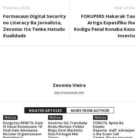
Previous article
Next article
Formasaun Digital Security
FOKUPERS Hakarak Tau
no Literacy Ba Jornalista,
Artigu Espesifiku Iha
Zevonia: Ita Tenke Hatudu
Kodigu Penal Konaba Kazu
Kualidade
Insestu
Zevonia Vieira
http://neonmetin.info
RELATED ARTICLES
MORE FROM AUTHOR
Notisia
Notisia
Notisia
Kongresu RENETIL Dala
Governu Sei Tranzlada
FONGTIL Apela Ba
IX Hasai Rezolusaun 18
Restu Mortais 3 Inklui
Estadu
Hodi Halo Advokasia
Bispu Dom Martinho
Deporta staff estranjeir
Nu’udar Organizasaun
Husi Portugal Mai
u iha Scam Call
Resisténsia
Timor
Centre fila ba sira nian