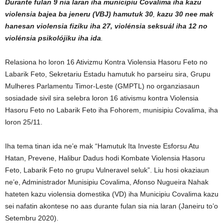
Durante fulan 9 nia laran iha municipiu Covalima iha kazu
violensia bajea ba jeneru (VBJ) hamutuk 30
,
kazu 30 nee mak
hanesan violensia fizíku iha 27, violénsia seksuál iha 12 no
violénsia psikolójiku iha ida
.
Relasiona ho loron 16 Ativizmu Kontra Violensia Hasoru Feto no
Labarik Feto, Sekretariu Estadu hamutuk ho parseiru sira, Grupu
Mulheres Parlamentu Timor-Leste (GMPTL) no organziasaun
sosiadade sivil sira selebra loron 16 ativismu kontra Violensia
Hasoru Feto no Labarik Feto iha Fohorem, munisipiu Covalima, iha
loron 25/11.
Iha tema tinan ida ne’e mak “Hamutuk Ita Investe Esforsu Atu
Hatan, Prevene, Halibur Dadus hodi Kombate Violensia Hasoru
Feto, Labarik Feto no grupu Vulneravel seluk”. Liu hosi okaziaun
ne’e, Administrador Munisipiu Covalima, Afonso Nugueira Nahak
hateten kazu violensia domestika (VD) iha Municipiu Covalima kazu
sei nafatin akontese no aas durante fulan sia nia laran (Janeiru to’o
Setembru 2020).