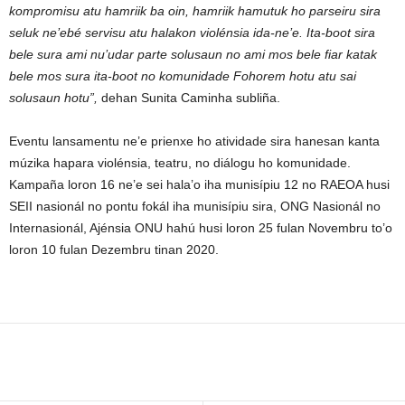
kompromisu atu hamriik ba oin, hamriik hamutuk ho parseiru sira
seluk ne’ebé servisu atu halakon violénsia ida-ne’e. Ita-boot sira
bele sura ami nu’udar parte solusaun no ami mos bele fiar katak
bele mos sura ita-boot no komunidade Fohorem hotu atu sai
solusaun hotu”,
dehan Sunita Caminha subliña.
Eventu lansamentu ne’e prienxe ho atividade sira hanesan kanta
múzika hapara violénsia, teatru, no diálogu ho komunidade.
Kampaña loron 16 ne’e sei hala’o iha munisípiu 12 no RAEOA husi
SEII nasionál no pontu fokál iha munisípiu sira, ONG Nasionál no
Internasionál, Ajénsia ONU hahú husi loron 25 fulan Novembru to’o
loron 10 fulan Dezembru tinan 2020.