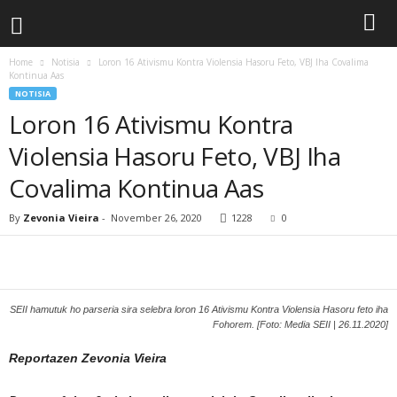
Home
Notisia
Loron 16 Ativismu Kontra Violensia Hasoru Feto, VBJ Iha Covalima
Kontinua Aas
NOTISIA
Loron 16 Ativismu Kontra
Violensia Hasoru Feto, VBJ Iha
Covalima Kontinua Aas
By
Zevonia Vieira
-
November 26, 2020
1228
0
SEII hamutuk ho parseria sira selebra loron 16 Ativismu Kontra Violensia Hasoru feto iha
Fohorem. [Foto: Media SEII | 26.11.2020]
Reportazen Zevonia Vieira