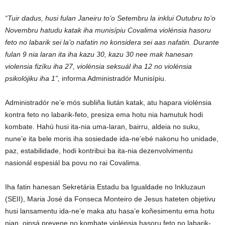
“Tuir dadus, husi fulan Janeiru to’o Setembru la inklui Outubru to’o
Novembru hatudu katak iha munisípiu Covalima violénsia hasoru
feto no labarik sei la’o nafatin no konsidera sei aas nafatin. Durante
fulan 9 nia laran ita iha kazu 30, kazu 30 nee mak hanesan
violensia fizíku iha 27, violénsia seksuál iha 12 no violénsia
psikolójiku iha 1”,
informa Administradór Munisípiu.
Administradór ne’e mós subliña liután katak, atu hapara violénsia
kontra feto no labarik-feto, presiza ema hotu nia hamutuk hodi
kombate. Hahú husi ita-nia uma-laran, bairru, aldeia no suku,
nune’e ita bele moris iha sosiedade ida-ne’ebé nakonu ho unidade,
paz, estabilidade, hodi kontribui ba ita-nia dezenvolvimentu
nasionál espesiál ba povu no rai Covalima.
Iha fatin hanesan Sekretária Estadu ba Igualdade no Inkluzaun
(SEII), Maria José da Fonseca Monteiro de Jesus hateten objetivu
husi lansamentu ida-ne’e maka atu hasa’e koñesimentu ema hotu
nian, oinsá prevene no kombate violénsia hasoru feto no labarik-