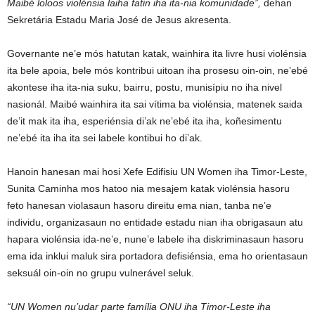
Maibé loloos violénsia laiha fatin iha ita-nia komunidade”,
dehan
Sekretária Estadu Maria José de Jesus akresenta.
Governante ne’e mós hatutan katak, wainhira ita livre husi violénsia
ita bele apoia, bele mós kontribui uitoan iha prosesu oin-oin, ne’ebé
akontese iha ita-nia suku, bairru, postu, munisípiu no iha nivel
nasionál. Maibé wainhira ita sai vítima ba violénsia, matenek saida
de’it mak ita iha, esperiénsia di’ak ne’ebé ita iha, koñesimentu
ne’ebé ita iha ita sei labele kontibui ho di’ak.
Hanoin hanesan mai hosi Xefe Edifisiu UN Women iha Timor-Leste,
Sunita Caminha mos hatoo nia mesajem katak violénsia hasoru
feto hanesan violasaun hasoru direitu ema nian, tanba ne’e
individu, organizasaun no entidade estadu nian iha obrigasaun atu
hapara violénsia ida-ne’e, nune’e labele iha diskriminasaun hasoru
ema ida inklui maluk sira portadora defisiénsia, ema ho orientasaun
seksuál oin-oin no grupu vulnerável seluk.
“UN Women nu’udar parte família ONU iha Timor-Leste iha