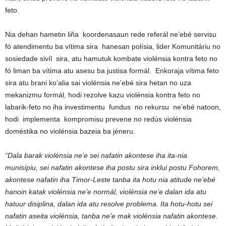
feto.
Nia dehan hametin liña koordenasaun rede referál ne’ebé servisu
fó atendimentu ba vítima sira hanesan polísia, lider Komunitáriu no
sosiedade sivíl sira, atu hamutuk kombate violénsia kontra feto no
fó liman ba vítima atu asesu ba justisa formál. Enkoraja vítima feto
sira atu brani ko’alia sai violénsia ne’ebé sira hetan no uza
mekanizmu formál, hodi rezolve kazu violénsia kontra feto no
labarik-feto no iha investimentu fundus no rekursu ne’ebé natoon,
hodi implementa kompromisu prevene no redús violénsia
doméstika no violénsia bazeia ba jéneru.
“Dala barak violénsia ne’e sei nafatin akontese iha ita-nia
munisípiu, sei nafatin akontese iha postu sira inklui postu Fohorem,
akontese nafatin iha Timor-Leste tanba ita hotu nia atitude ne’ebé
hanoin katak violénsia ne’e normál, violénsia ne’e dalan ida atu
hatuur disiplina, dalan ida atu resolve problema. Ita hotu-hotu sei
nafatin aseita violénsia, tanba ne’e mak violénsia nafatin akontese.