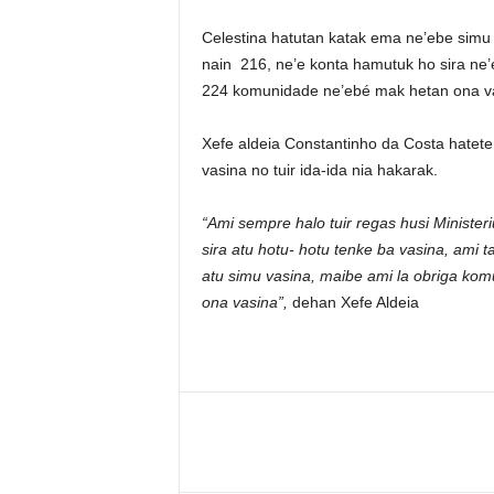
Celestina hatutan katak ema ne’ebe simu
nain 216, ne’e konta hamutuk ho sira ne’
224 komunidade ne’ebé mak hetan ona v
Xefe aldeia Constantinho da Costa hateten
vasina no tuir ida-ida nia hakarak.
“Ami sempre halo tuir regas husi Minist
sira atu hotu- hotu tenke ba vasina, ami 
atu simu vasina, maibe ami la obriga ko
ona vasina”,
dehan Xefe Aldeia