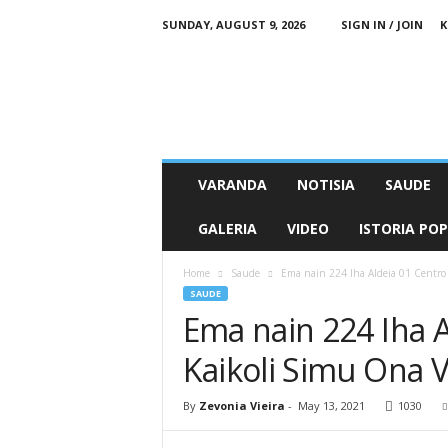
SUNDAY, AUGUST 9, 2026
SIGN IN / JOIN
K
N
e
o
n
M
e
t
VARANDA
NOTISIA
SAUDE
i
n
GALERIA
VIDEO
ISTORIA PO
O
n
Home
Saude
Ema nain 224 Iha Aldeia 01 Centro
l
SAUDE
i
Ema nain 224 Iha 
n
e
Kaikoli Simu Ona 
By
Zevonia Vieira
-
May 13, 2021
1030