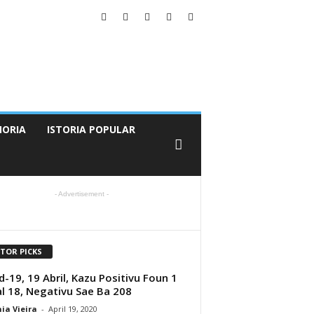
ORIA
ISTORIA POPULAR
- Advertisement -
ITOR PICKS
d-19, 19 Abril, Kazu Positivu Foun 1
l 18, Negativu Sae Ba 208
ia Vieira
-
April 19, 2020