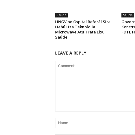
Saude
Saude
HNGV no Ospital Referál Sira
Govern
Hahú Uza Teknolojia
Konstru
Microwave Atu Trata Lixu
FDTL H
Saúde
LEAVE A REPLY