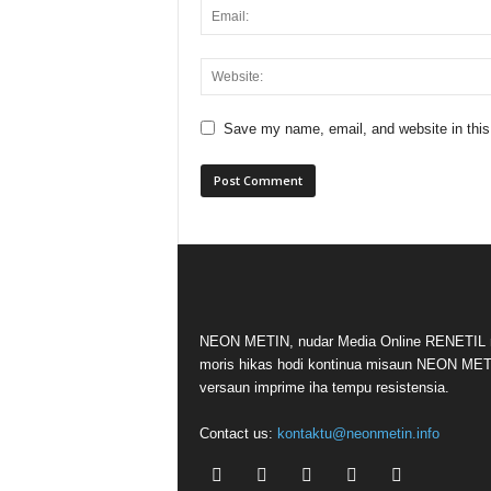
Save my name, email, and website in this
NEON METIN, nudar Media Online RENETIL n
moris hikas hodi kontinua misaun NEON ME
versaun imprime iha tempu resistensia.
Contact us:
kontaktu@neonmetin.info