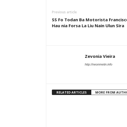
Previous article
SS Fo Todan Ba Motorista Francisc
Hau nia Forsa La Liu Nain Ulun Sira
Zevonia Vieira
http://neonmetin.info
RELATED ARTICLES
MORE FROM AUTH