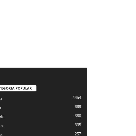
TEGORIA POPULAR
4454
a
669
e
360
ek
335
sa
257
sa