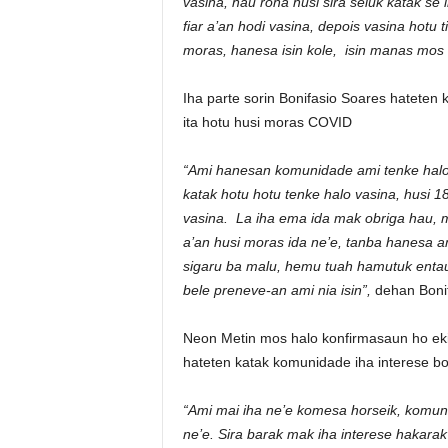
vasina, hau rona husi sira seluk katak se
fiar a’an hodi vasina, depois vasina hotu 
moras, hanesa isin kole, isin manas mos l
Iha parte sorin Bonifasio Soares hateten 
ita hotu husi moras COVID
“Ami hanesan komunidade ami tenke halo 
katak hotu hotu tenke halo vasina, husi 
vasina. La iha ema ida mak obriga hau, m
a’an husi moras ida ne’e, tanba hanesa a
sigaru ba malu, hemu tuah hamutuk entaun 
bele preneve-an ami nia isin”,
dehan Bonif
Neon Metin mos halo konfirmasaun ho ek
hateten katak komunidade iha interese bo
“Ami mai iha ne’e komesa horseik, komuni
ne’e. Sira barak mak iha interese hakarak