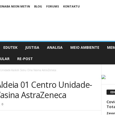
ONABA NEON METIN
BLOG
FORUMS
KONTAKTU
EDUTEK
JUSTISA
ANALISA
MEIO AMBIENTE
MEM
PULAR
RE-POST
 Unidade-Kaikoli Simu Ona Vasina AstraZeneca
Aldeia 01 Centro Unidade-
Vasina AstraZeneca
ED
Covi
0
Tota
Zevon