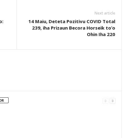
Next article
o:
14 Maiu, Deteta Pozitivu COVID Total
239, iha Prizaun Becora Horseik to’o
Ohin Iha 220
OR