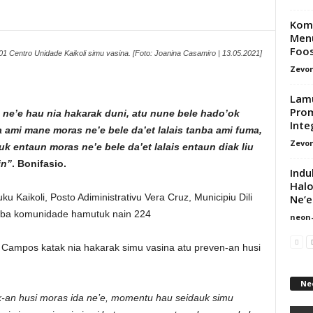
Komu
Menu
Foos
01 Centro Unidade Kaikoli simu vasina. [Foto: Joanina Casamiro | 13.05.2021]
Zevon
Lamu
Pro
 ne’e hau nia hakarak duni, atu nune bele hado’ok
Inte
 ami mane moras ne’e bele da’et lalais tanba ami fuma,
Zevon
 entaun moras ne’e bele da’et lalais entaun diak liu
in”
. Bonifasio.
Indu
Halo
 Kaikoli, Posto Adiministrativu Vera Cruz, Municipiu Dili
Ne’e 
 ba komunidade hamutuk nain 224
neon
Campos katak nia hakarak simu vasina atu preven-an husi
Ne
k-an husi moras ida ne’e, momentu hau seidauk simu