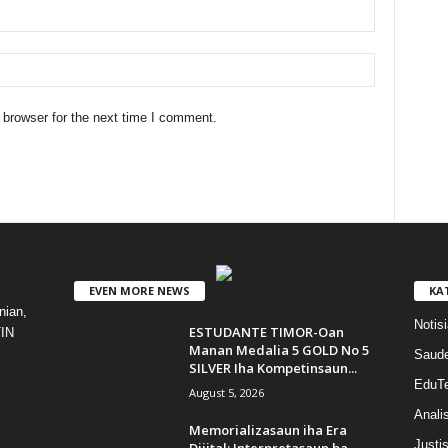
 browser for the next time I comment.
EVEN MORE NEWS
KA
ian,
Notisi
ESTUDANTE TIMOR-Oan
TIN
Manan Medalia 5 GOLD No 5
Saud
SILVER Iha Kompetinsaun...
EduT
August 5, 2026
Anali
Memorializasaun iha Era
Justi
Dijital: Interpretasaun ba