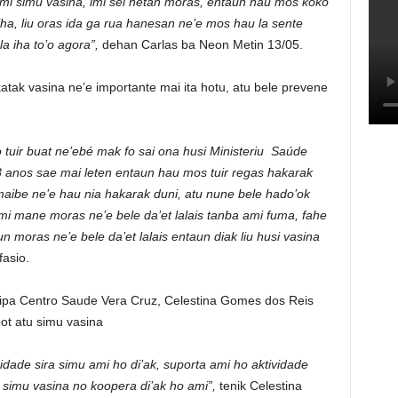
 imi simu vasina, imi sei hetan moras, entaun hau mos koko
tiha, liu oras ida ga rua hanesan ne’e mos hau la sente
a iha to’o agora”,
dehan Carlas ba Neon Metin 13/05.
katak vasina ne’e importante mai ita hotu, atu bele prevene
tuir buat ne’ebé mak fo sai ona husi Ministeriu Saúde
18 anos sae mai leten entaun hau mos tuir regas hakarak
aibe ne’e hau nia hakarak duni, atu nune bele hado’ok
mi mane moras ne’e bele da’et lalais tanba ami fuma, fahe
moras ne’e bele da’et lalais entaun diak liu husi vasina
asio.
ipa Centro Saude Vera Cruz, Celestina Gomes dos Reis
ot atu simu vasina
dade sira simu ami ho di’ak, suporta ami ho aktividade
 simu vasina no koopera di’ak ho ami”,
tenik Celestina