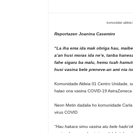
komunidae aldeia 
Reportazen Joanina Casemiro
“
La iha ema ida mak obriga hau, maibe
a’an husi moras ida ne’e, tanba hanesa
fahe sigaru ba malu, hemu tuah hamutuk
husi vasina bele preneve-an ami nia is
Komunidade Aldeia 01 Centro Unidade, suku
halao ona vasina COVID-19 AstraZeneca
Neon Metin dadalia ho komunidade Carla 
virus COVID
“Hau hakara simu vasina atu bele hado’o