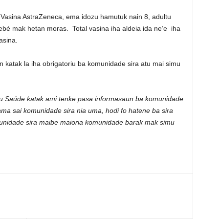
 Vasina AstraZeneca, ema idozu hamutuk nain 8, adultu
ebé mak hetan moras. Total vasina iha aldeia ida ne’e iha
asina.
 katak la iha obrigatoriu ba komunidade sira atu mai simu
eriu Saúde katak ami tenke pasa informasaun ba komunidade
tama sai komunidade sira nia uma, hodi fo hatene ba sira
munidade sira maibe maioria komunidade barak mak simu