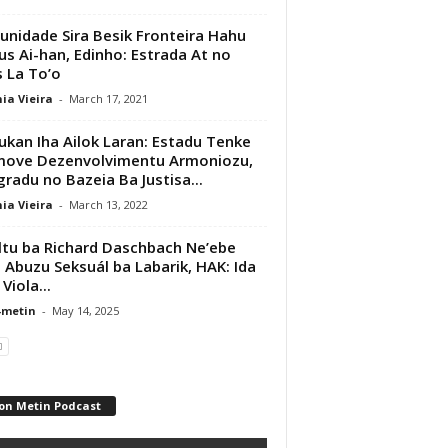
nidade Sira Besik Fronteira Hahu
s Ai-han, Edinho: Estrada At no
 La To’o
ia Vieira
-
March 17, 2021
kan Iha Ailok Laran: Estadu Tenke
move Dezenvolvimentu Armoniozu,
gradu no Bazeia Ba Justisa...
ia Vieira
-
March 13, 2022
ltu ba Richard Daschbach Ne’ebe
 Abuzu Seksuál ba Labarik, HAK: Ida
Viola...
-metin
-
May 14, 2025
on Metin Podcast