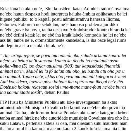
Relasiona ba aktu ne’e, Sira konsidera katak Administrador Covalima
ne’ebe hatun despaxu hodi interpreta haluha ámbitu aplikasaun ba lei
higene publiku to’o kapitál postu administrativu hanesan Iliomar,
Fatumea, Fohorem no seluk tan, ne’e hamosu problema juridiku
ne’ebe grave ba povu, tanba despaxu Administrador kontra hirarkia lei
ne’ebé defini katak lei ne’ebé iha kraik labele kontradis ho lei ne’ebe
ass liu, tanba ne’e, otomatikamente kanseladu, la iha baze legal ruma
atu legitima sira nia aktu hirak ne’e.
“Tuir artigu refere, se povu nia animál iha sidade urbana kontra lei
refere sei hetan de’it sansaun koima ka denda ho montante osan
dollar-lima (5) too dolar atuslima (500) tuir kapasidade finansiál
animal na’in. Maibé lei la fó dalan atu oho, lei bandu atu oho povu
nia animál. Tanba ne’e, aktus oho povu nia animál kategoria krime!
Ami konsidera, involve povu babain iha operasaun illegal ne’e iha
Doténsia hakotu relasaun sosial uma-mane mane-foun ne’ebe buras
iha komunidade loká
l”, dehan Paulus
FJP Husu ba Ministeriu Publiku atu loke investigasaun ba aktus
adminstrador Munisipiu Covalima ho komitiva ne’ebe oho povu nia
animal. Tanba, tuir forumn Justisa Popular, aktus ne’e kategoria krime
tanba animal hirak ne’ebe autoridade munisipiu Covalima sira oho iha
suku Lalawa, pertensia aldeia ai-oan, mai diresaun sulu maudeiu nian
iha área rural iha karau 2 mate no karau 2 kanek to’o latama nia fatin