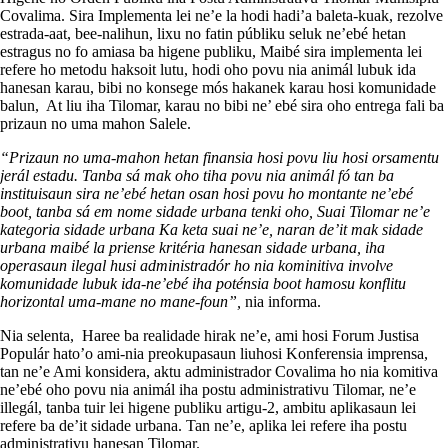
Covalima. Sira Implementa lei ne’e la hodi hadi’a baleta-kuak, rezolve
estrada-aat, bee-nalihun, lixu no fatin públiku seluk ne’ebé hetan
estragus no fo amiasa ba higene publiku, Maibé sira implementa lei
refere ho metodu haksoit lutu, hodi oho povu nia animál lubuk ida
hanesan karau, bibi no konsege mós hakanek karau hosi komunidade
balun, At liu iha Tilomar, karau no bibi ne’ ebé sira oho entrega fali ba
prizaun no uma mahon Salele.
“Prizaun no uma-mahon hetan finansia hosi povu liu hosi orsamentu
jerál estadu. Tanba sá mak oho tiha povu nia animál fó tan ba
instituisaun sira ne’ebé hetan osan hosi povu ho montante ne’ebé
boot, tanba sá em nome sidade urbana tenki oho, Suai Tilomar ne’e
kategoria sidade urbana Ka keta suai ne’e, naran de’it mak sidade
urbana maibé la priense kritéria hanesan sidade urbana, iha
operasaun ilegal husi administradór ho nia kominitiva involve
komunidade lubuk ida-ne’ebé iha poténsia boot hamosu konflitu
horizontal uma-mane no mane-foun”,
nia informa.
Nia selenta, Haree ba realidade hirak ne’e, ami hosi Forum Justisa
Populár hato’o ami-nia preokupasaun liuhosi Konferensia imprensa,
tan ne’e Ami konsidera, aktu administrador Covalima ho nia komitiva
ne’ebé oho povu nia animál iha postu administrativu Tilomar, ne’e
illegál, tanba tuir lei higene publiku artigu-2, ambitu aplikasaun lei
refere ba de’it sidade urbana. Tan ne’e, aplika lei refere iha postu
administrativu hanesan Tilomar.