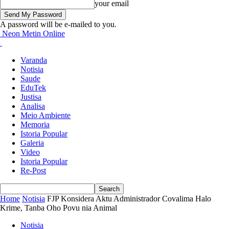
your email
A password will be e-mailed to you.
Neon Metin Online
Varanda
Notisia
Saude
EduTek
Justisa
Analisa
Meio Ambiente
Memoria
Istoria Popular
Galeria
Video
Istoria Popular
Re-Post
Home
Notisia
FJP Konsidera Aktu Administrador Covalima Halo
Krime, Tanba Oho Povu nia Animal
Notisia