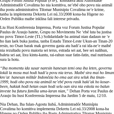
Grupu Forum Justisa Popular (FJP), konsidera aktu Autoridade
Administradór Covalima ho nia komitiva, ne’ebé oho povu nia animál
iha postu administrativu Tilomar Munisipiu Covalima ne’e krime,
tanba la implementa Dekretu Lei nú.33/2008 kona-ba Higene no
Orden Publiku maibe inklina fali interese privadu.
Liu Husi Konferensia Imprensa, Porta voz Forum Justisa Popular
Paulus de Araujo hatete, Grupu no Movimentu Ne ‘ebé luta ba justisa
no povu Timor-Leste (TL) Solidaridade ba animal nian dadaun ne ‘e
ho lian laek buka justisa, tanba Estadu Timor-Leste Ukun-an Tinan-20
resin, no Osan barak mak governu gasta atu hadi’a rai ida-ne’e maibé
nia rezultadu povu maioria sei terus, estrada sei aat, bee sei nalihun,
baleta sei aat, lixu kintu-kantu, rai-rahun suar fatin-fatin, mal nutrisaun
sura la hotu.
“Iha momentu ida susar naresin hanesan temi ona iha leten, governu
lokál la mosu mai hodi hadi’a povu nia terus. Maibé sira mai ho liman
kro’at hanesan militár Indonézia ho ema aat sira seluk iha tinan-
1999, hodi oho povu nia animál ne’ebé povu rasik haki’ak ho kosar-
been, hakiak hodi hetan osan hodi selu oan sira nia eskola no balun
investe ba futuru família uma-laran nian,”
Dehan Porta voz Paulus de
Araujo liu husi Konferensia Imprensa iha Jardim 5 de maiu, 12/10.
Nia Dehan, Iha fulan-Agostu liubá, Administradór Munisípiu
Covalima ho komitiva implementa Dekretu Lei nú.33/2008 kona-ba
Higene no Orden Publiku iha Postu Adminstrativu Tilomar Munisipiu