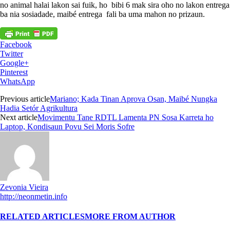
no animal halai lakon sai fuik, ho bibi 6 mak sira oho no lakon entrega
ba nia sosiadade, maibé entrega fali ba uma mahon no prizaun.
Facebook
Twitter
Google+
Pinterest
WhatsApp
Previous article
Mariano; Kada Tinan Aprova Osan, Maibé Nungka
Hadia Setór Agrikultura
Next article
Movimentu Tane RDTL Lamenta PN Sosa Karreta ho
Laptop, Kondisaun Povu Sei Moris Sofre
Zevonia Vieira
http://neonmetin.info
RELATED ARTICLES
MORE FROM AUTHOR