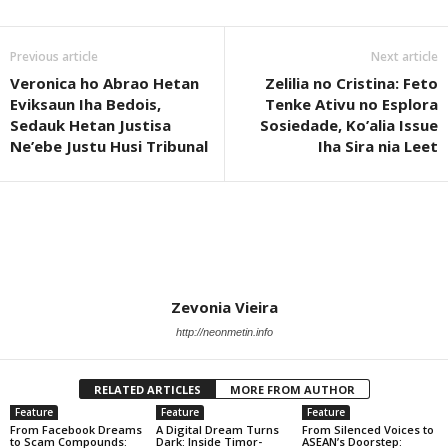
Previous article
Next article
Veronica ho Abrao Hetan
Zelilia no Cristina: Feto
Eviksaun Iha Bedois,
Tenke Ativu no Esplora
Sedauk Hetan Justisa
Sosiedade, Ko’alia Issue
Ne’ebe Justu Husi Tribunal
Iha Sira nia Leet
Zevonia Vieira
http://neonmetin.info
RELATED ARTICLES
MORE FROM AUTHOR
Feature
Feature
Feature
From Facebook Dreams
A Digital Dream Turns
From Silenced Voices to
to Scam Compounds:
Dark: Inside Timor-
ASEAN’s Doorstep: