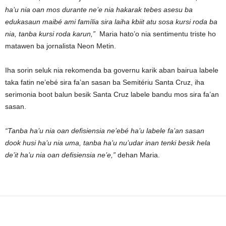
ha’u nia oan mos durante ne’e nia hakarak tebes asesu ba
edukasaun maibé ami família sira laiha kbiit atu sosa kursi roda ba
nia, tanba kursi roda karun,”
Maria hato’o nia sentimentu triste ho
matawen ba jornalista Neon Metin.
Iha sorin seluk nia rekomenda ba governu karik aban bairua labele
taka fatin ne’ebé sira fa’an sasan ba Semitériu Santa Cruz, iha
serimonia boot balun besik Santa Cruz labele bandu mos sira fa’an
sasan.
“Tanba ha’u nia oan defisiensia ne’ebé ha’u labele fa’an sasan
dook husi ha’u nia uma, tanba ha’u nu’udar inan tenki besik hela
de’it ha’u nia oan defisiensia ne’e,”
dehan Maria.