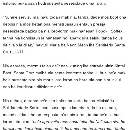
esforsu buka osan hodi sustenta nesesidade uma laran.
“Nune’e servisu mai ha’u todan mak nia, tanba idade mos boot ona
depois nia mos hetan ona menstruasaun entaun presija
nesesidade báziku ba nia loro-loron mak hanesan Popok, Softex,
tanba nia kondisaun la hanesan ho labarik sira seluk, tanba ko’us
de’it la’o la di’ak,” haktuir Maria ba Neon Metin iha Semitériu Santa
Cruz, 11/11.
Nia espresa, mezmu fa’an de’it nasi kuning iha estrada ninin Kintal
Boot, Santa Cruz maibé nia sente kontente tanba liu husi ne’e mak
bele sustenta sira nia moris loro-loron no hare nia oan sira inklui
oan ho kondisaun difisiente ne’e.
Nia dehan, durante ne’e sira halo ona karta ba iha Ministériu
Solidariedade Sosial hodi husu apoiu kadeira roda ba nia oan,
maibé seidauk hetan resposta to’o ohin loron, tanba ne’e liu husi
loron feto nian,
“ha’u aproveita mos husu tulun ba Na’i-ulun sira ho
haraik aan, karik bele ajuda netik ha’u nia oan ho kursi roda, tanba