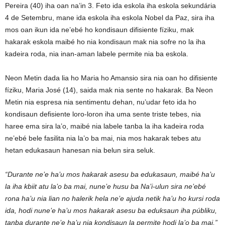
Pereira (40) iha oan na’in 3. Feto ida eskola iha eskola sekundária
4 de Setembru, mane ida eskola iha eskola Nobel da Paz, sira iha
mos oan ikun ida ne’ebé ho kondisaun difisiente fíziku, mak
hakarak eskola maibé ho nia kondisaun mak nia sofre no la iha
kadeira roda, nia inan-aman labele permite nia ba eskola.
Neon Metin dada lia ho Maria ho Amansio sira nia oan ho difisiente
fíziku, Maria José (14), saida mak nia sente no hakarak. Ba Neon
Metin nia espresa nia sentimentu dehan, nu’udar feto ida ho
kondisaun defisiente loro-loron iha uma sente triste tebes, nia
haree ema sira la’o, maibé nia labele tanba la iha kadeira roda
ne’ebé bele fasilita nia la’o ba mai, nia mos hakarak tebes atu
hetan edukasaun hanesan nia belun sira seluk.
“Durante ne’e ha’u mos hakarak asesu ba edukasaun, maibé ha’u
la iha kbiit atu la’o ba mai, nune’e husu ba Na’i-ulun sira ne’ebé
rona ha’u nia lian no halerik hela ne’e ajuda netik ha’u ho kursi roda
ida, hodi nune’e ha’u mos hakarak asesu ba eduksaun iha públiku,
tanba durante ne’e ha’u nia kondisaun la permite hodi la’o ba mai,”