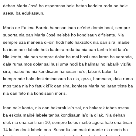
dehan Maria José ho esperansa bele hetan kadeira roda no bele
asesu ba edukasaun.
Maria de Fatima Bareto hanesan inan ne’ebé domin boot, sempre
suporta nia oan Maria José ne’ebé ho kondisaun difisiente. Nia
sempre uza maneira oi-oin hodi halo haksolok nia oan sira, maibé
ba inan ne’e labele hola kadeira roda ba nia oan tanba kbiit lato’o.
Nia konta, nia oan sempre dolar ba mai hosi uma laran ba varanda,
dala ruma mos dolar sai husi uma hodi ba halimar ho labarik viziñu
sira, maibé ho nia kondisaun hanesan ne’e, labarik balun la
komprende halo deskriminasaun ba nia, goza, hamnasa, dala ruma
mos tuda nia ho fatuk ki’ik oan sira, konfesa Maria ho laran triste ba
nia oan feto nia kondisaun moris.
Inan ne’e konta, nia oan hakarak la’o sai, no hakarak tebes asesu
ba eskola maibé labele tanba kondisaun la’o la di’ak. Nia dehan
uluk nia ona sei tinan 10, sempre ko’us maibé agora halo ona tinan
14 ko’us dook labele ona. Susar liu tan mak durante nia moris ho