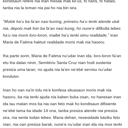
kondisaun refere nia inan mesak mak ko’us, fo haris, fo hatais,
tanba nia la toman nia pai ho nia bin sira.
“Molok ha’u ba fa’an nasi kuning, primeiru ha’u tenki atende uluk
nia, depois mak foin ba fa’an nasi kunig, ho nune’e difikulta tebes
ha’u nia moris loro-loron, maibé ha’u tenki simu realidade,”
inan
Maria de Fatima haktuir realidade moris mak nia hasoru.
Iha parte sorin, Maria de Fatima nu’udar inan ida, loro-loron fa’an
etu iha dalan ninin, Semitériu Santa Cruz nian hodi sustenta
presiza uma laran, no ajuda nia la’en ne’ebé servisu nu’udar
kondutor.
Inan ho oan na’in tolu ne’e konfesa situasaun moris mak nia
hasoru, ba nia tenki ajuda nia kaben buka osan, no hanesan inan
ida tau matan mos ba nia oan feto mak ho kondisaun difisiente
ne’ebé tama ba idade 14 ona, tanba presiza atende nia presiza
sira, nia sente todan tebes. Maria dehan, nesesidade báziku feto
nian, nia oan presiza barak, nune’e nu’udar inan ida nia mos tenki