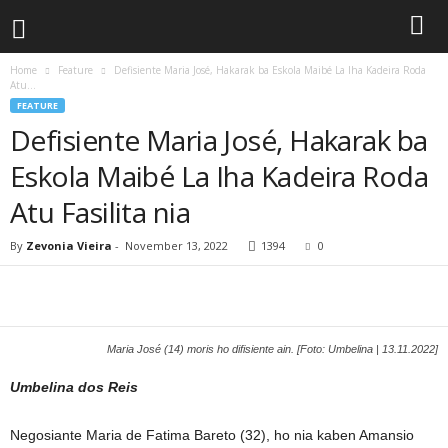
Home
Feature
Defisiente Maria José, Hakarak ba Eskola Maibé La Iha Kadeira Roda
Atu...
FEATURE
Defisiente Maria José, Hakarak ba
Eskola Maibé La Iha Kadeira Roda
Atu Fasilita nia
By
Zevonia Vieira
-
November 13, 2022
1394
0
Maria José (14) moris ho difisiente ain. [Foto: Umbelina | 13.11.2022]
Umbelina dos Reis
Negosiante Maria de Fatima Bareto (32), ho nia kaben Amansio