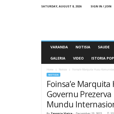
SATURDAY, AUGUST 8, 2026
SIGN IN / JOIN
N
e
o
n
M
e
t
VARANDA
NOTISIA
SAUDE
i
n
GALERIA
VIDEO
ISTORIA PO
O
n
Home
Notisia
Foinsa’e Marquita Husu Komunidad
l
NOTISIA
i
Foinsa’e Marquit
n
e
Governu Prezerva 
Mundu Internasio
By
Zevonia Vieira
-
December 13, 2022
12