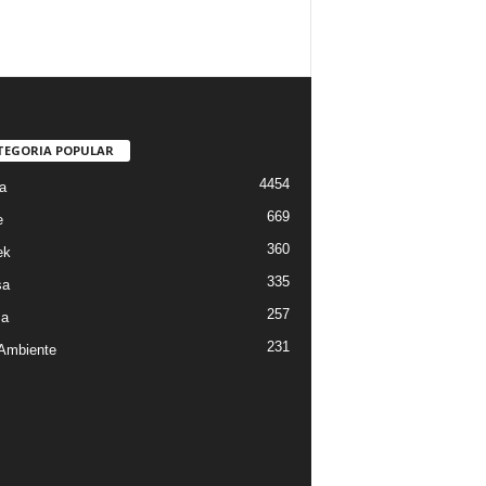
TEGORIA POPULAR
4454
a
669
e
360
ek
335
sa
257
sa
231
Ambiente