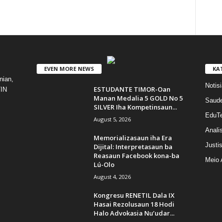
EVEN MORE NEWS
KA
ian,
Notisi
ESTUDANTE TIMOR-Oan
TIN
Manan Medalia 5 GOLD No 5
Saud
SILVER Iha Kompetinsaun...
EduT
August 5, 2026
Anali
Memorializasaun iha Era
Justi
Dijital: Interpretasaun ba
Reasaun Facebook kona-ba
Meio 
Lú-Olo
August 4, 2026
Kongresu RENETIL Dala IX
Hasai Rezolusaun 18 Hodi
Halo Advokasia Nu’udar...