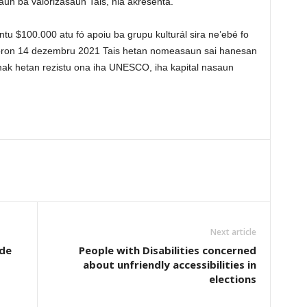
aun ba valorizasaun Tais, nia akresenta.
 $100.000 atu fó apoiu ba grupu kulturál sira ne’ebé fo
a loron 14 dezembru 2021 Tais hetan nomeasaun sai hanesan
mak hetan rezistu ona iha UNESCO, iha kapital nasaun
Next article
de
People with Disabilities concerned
about unfriendly accessibilities in
elections