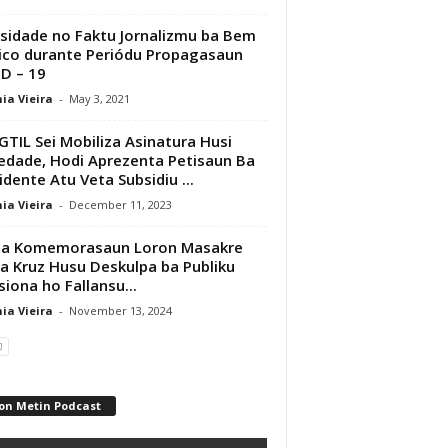
sidade no Faktu Jornalizmu ba Bem
ico durante Periódu Propagasaun
D – 19
ia Vieira
-
May 3, 2021
TIL Sei Mobiliza Asinatura Husi
edade, Hodi Aprezenta Petisaun Ba
idente Atu Veta Subsidiu ...
ia Vieira
-
December 11, 2023
ba Komemorasaun Loron Masakre
a Kruz Husu Deskulpa ba Publiku
siona ho Fallansu...
ia Vieira
-
November 13, 2024
on Metin Podcast