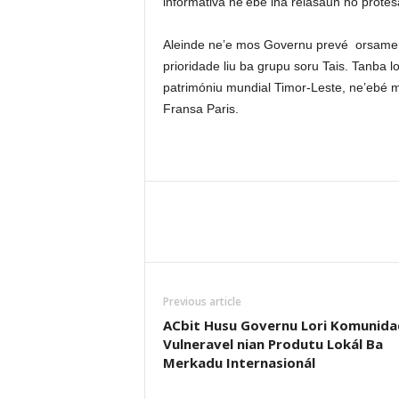
informativa ne’ebé iha relasaun ho protes
Aleinde ne’e mos Governu prevé orsamentu
prioridade liu ba grupu soru Tais. Tanb
patrimóniu mundial Timor-Leste, ne’ebé 
Fransa Paris.
Previous article
ACbit Husu Governu Lori Komunida
Vulneravel nian Produtu Lokál Ba
Merkadu Internasionál