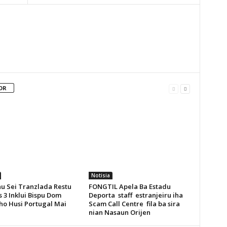
OR
Notisia
u Sei Tranzlada Restu
FONGTIL Apela Ba Estadu
 3 Inklui Bispu Dom
Deporta staff estranjeiru iha
ho Husi Portugal Mai
Scam Call Centre fila ba sira
nian Nasaun Orijen