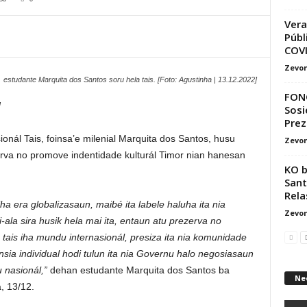
Vera
Públ
COVI
Zevon
estudante Marquita dos Santos soru hela tais. [Foto: Agustinha | 13.12.2022]
FONG
l
Sosi
Prez
onál Tais, foinsa’e milenial Marquita dos Santos, husu
Zevon
va no promove indentidade kulturál Timor nian hanesan
KO 
Sant
Rela
ha era globalizasaun, maibé ita labele haluha ita nia
Zevon
i-ala sira husik hela mai ita, entaun atu prezerva no
ais iha mundu internasionál, presiza ita nia komunidade
nsia individual hodi tulun ita nia Governu halo negosiasaun
u nasionál,”
dehan estudante Marquita dos Santos ba
Ne
a, 13/12.