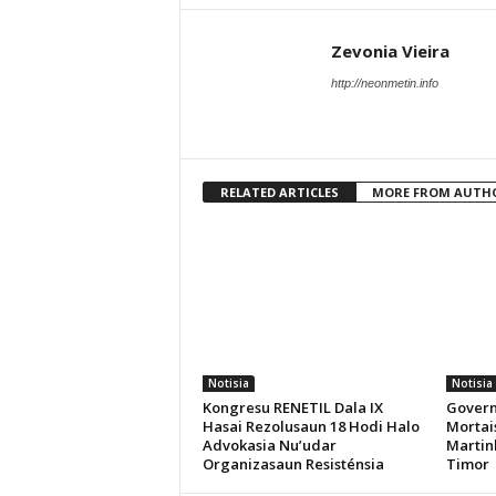
Zevonia Vieira
http://neonmetin.info
RELATED ARTICLES
MORE FROM AUTH
Notisia
Notisia
Kongresu RENETIL Dala IX
Govern
Hasai Rezolusaun 18 Hodi Halo
Mortais
Advokasia Nu’udar
Martin
Organizasaun Resisténsia
Timor