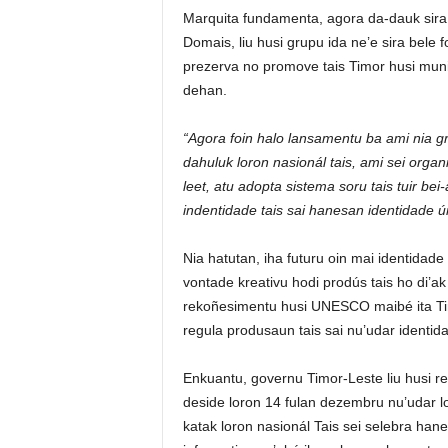
Marquita fundamenta, agora da-dauk sira 
Domais, liu husi grupu ida ne’e sira bele
prezerva no promove tais Timor husi muni
dehan.
“Agora foin halo lansamentu ba ami nia g
dahuluk loron nasionál tais, ami sei orga
leet, atu adopta sistema soru tais tuir be
indentidade tais sai hanesan identidade ú
Nia hatutan, iha futuru oin mai identidade
vontade kreativu hodi prodús tais ho di’ak 
rekoñesimentu husi UNESCO maibé ita Timor
regula produsaun tais sai nu’udar identidad
Enkuantu, governu Timor-Leste liu husi r
deside loron 14 fulan dezembru nu’udar l
katak loron nasionál Tais sei selebra hane