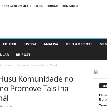
KONABA NEON METIN
BLOG
FORUMS
KONTAKTU
EDUTEK
JUSTISA
ANALISA
MEIO AMBIENTE
MEM
PULAR
RE-POST
e no Governu Prezerva no Promove Tais Iha Mundu...
a Husu Komunidade no
no Promove Tais Iha
ED
PR A
nál
Buib
Zevon
58
0