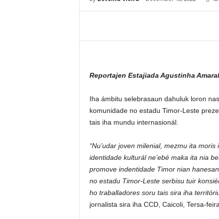
Reportajen Estajiada Agustinha Amara
Iha ámbitu selebrasaun dahuluk loron nasi
komunidade no estadu Timor-Leste prezer
tais iha mundu internasionál.
“Nu’udar joven milenial, mezmu ita moris i
identidade kulturál ne’ebé maka ita nia be
promove indentidade Timor nian hanesan t
no estadu Timor-Leste serbisu tuir konsié
ho traballadores soru tais sira iha territóri
jornalista sira iha CCD, Caicoli, Tersa-feir