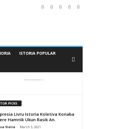
ORIA
ISTORIA POPULAR
- Advertisement -
ITOR PICKS
presia Livru Istoria Koletiva Konaba
ere Hamriik Ukun Rasik An.
ia Vieira
-
March 5, 2021