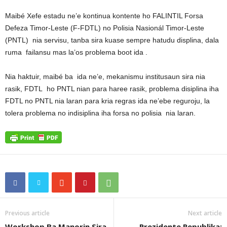
Maibé Xefe estadu ne’e kontinua kontente ho FALINTIL Forsa
Defeza Timor-Leste (F-FDTL) no Polisia Nasionál Timor-Leste
(PNTL) nia servisu, tanba sira kuase sempre hatudu displina, dala
ruma failansu mas la’os problema boot ida .
Nia haktuir, maibé ba ida ne’e, mekanismu institusaun sira nia
rasik, FDTL ho PNTL nian para haree rasik, problema disiplina iha
FDTL no PNTL nia laran para kria regras ida ne’ebe reguroju, la
tolera problema no indisiplina iha forsa no polisia nia laran.
Previous article
Next article
Workshop Ba Manorin Sira
Prezidente Republika: