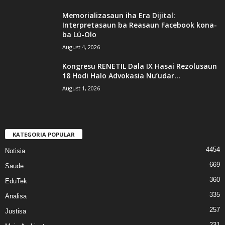
Memorializasaun iha Era Dijital:
Interpretasaun ba Reasaun Facebook kona-
ba Lú-Olo
August 4, 2026
Kongresu RENETIL Dala IX Hasai Rezolusaun
18 Hodi Halo Advokasia Nu’udar...
August 1, 2026
KATEGORIA POPULAR
4454
Notisia
669
Saude
360
EduTek
335
Analisa
257
Justisa
231