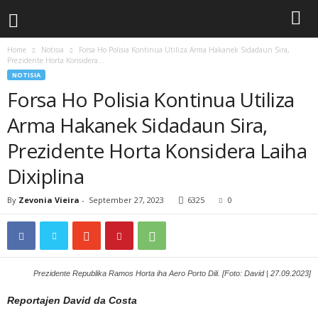
Home
Notisia
Forsa Ho Polisia Kontinua Utiliza Arma Hakanek Sidadaun Sira,
Prezidente Horta Konsidera...
NOTISIA
Forsa Ho Polisia Kontinua Utiliza
Arma Hakanek Sidadaun Sira,
Prezidente Horta Konsidera Laiha
Dixiplina
By
Zevonia Vieira
-
September 27, 2023
6325
0
Prezidente Republika Ramos Horta iha Aero Porto Dili. [Foto: David | 27.09.2023]
Reportajen David da Costa