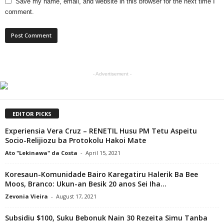
Save my name, email, and website in this browser for the next time I
comment.
- Advertisement -
EDITOR PICKS
Experiensia Vera Cruz – RENETIL Husu PM Tetu Aspeitu
Socio-Relijiozu ba Protokolu Hakoi Mate
Ato "Lekinawa" da Costa
-
April 15, 2021
Koresaun-Komunidade Bairo Karegatiru Halerik Ba Bee
Moos, Branco: Ukun-an Besik 20 anos Sei Iha...
Zevonia Vieira
-
August 17, 2021
Subsidiu $100, Suku Bebonuk Nain 30 Rezeita Simu Tanba