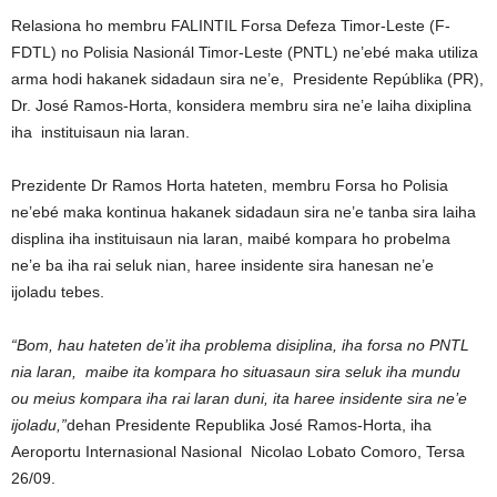
Relasiona ho membru FALINTIL Forsa Defeza Timor-Leste (F-
FDTL) no Polisia Nasionál Timor-Leste (PNTL) ne’ebé maka utiliza
arma hodi hakanek sidadaun sira ne’e, Presidente Repúblika (PR),
Dr. José Ramos-Horta, konsidera membru sira ne’e laiha dixiplina
iha instituisaun nia laran.
Prezidente Dr Ramos Horta hateten, membru Forsa ho Polisia
ne’ebé maka kontinua hakanek sidadaun sira ne’e tanba sira laiha
displina iha instituisaun nia laran, maibé kompara ho probelma
ne’e ba iha rai seluk nian, haree insidente sira hanesan ne’e
ijoladu tebes.
“Bom, hau hateten de’it iha problema disiplina, iha forsa no PNTL
nia laran, maibe ita kompara ho situasaun sira seluk iha mundu
ou meius kompara iha rai laran duni, ita haree insidente sira ne’e
ijoladu,”
dehan Presidente Republika José Ramos-Horta, iha
Aeroportu Internasional Nasional Nicolao Lobato Comoro, Tersa
26/09.