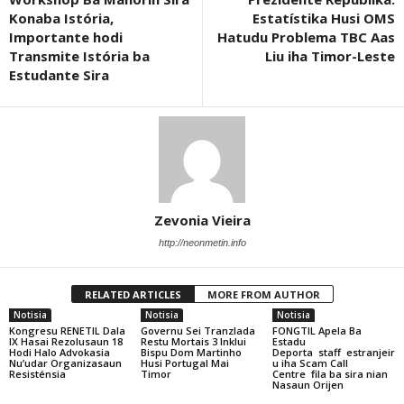
Konaba Istória,
Estatístika Husi OMS
Importante hodi
Hatudu Problema TBC Aas
Transmite Istória ba
Liu iha Timor-Leste
Estudante Sira
Zevonia Vieira
http://neonmetin.info
RELATED ARTICLES
MORE FROM AUTHOR
Notisia
Notisia
Notisia
Kongresu RENETIL Dala
Governu Sei Tranzlada
FONGTIL Apela Ba
IX Hasai Rezolusaun 18
Restu Mortais 3 Inklui
Estadu
Hodi Halo Advokasia
Bispu Dom Martinho
Deporta staff estranjeir
Nu’udar Organizasaun
Husi Portugal Mai
u iha Scam Call
Resisténsia
Timor
Centre fila ba sira nian
Nasaun Orijen