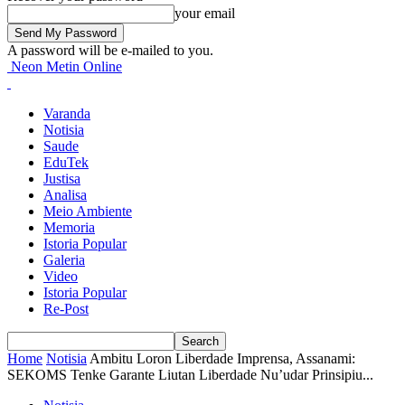
your email
A password will be e-mailed to you.
Neon Metin Online
Varanda
Notisia
Saude
EduTek
Justisa
Analisa
Meio Ambiente
Memoria
Istoria Popular
Galeria
Video
Istoria Popular
Re-Post
Home
Notisia
Ambitu Loron Liberdade Imprensa, Assanami:
SEKOMS Tenke Garante Liutan Liberdade Nu’udar Prinsipiu...