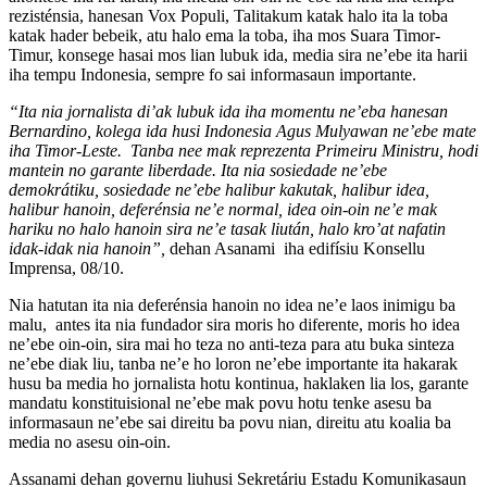
rezisténsia, hanesan Vox Populi, Talitakum katak halo ita la toba
katak hader bebeik, atu halo ema la toba, iha mos Suara Timor-
Timur, konsege hasai mos lian lubuk ida, media sira ne’ebe ita harii
iha tempu Indonesia, sempre fo sai informasaun importante.
“Ita nia jornalista di’ak lubuk ida iha momentu ne’eba hanesan
Bernardino, kolega ida husi Indonesia Agus Mulyawan ne’ebe mate
iha Timor-Leste. Tanba nee mak reprezenta Primeiru Ministru, hodi
mantein no garante liberdade. Ita nia sosiedade ne’ebe
demokrátiku, sosiedade ne’ebe halibur kakutak, halibur idea,
halibur hanoin, deferénsia ne’e normal, idea oin-oin ne’e mak
hariku no halo hanoin sira ne’e tasak liután, halo kro’at nafatin
idak-idak nia hanoin”,
dehan Asanami iha edifísiu Konsellu
Imprensa, 08/10.
Nia hatutan ita nia deferénsia hanoin no idea ne’e laos inimigu ba
malu, antes ita nia fundador sira moris ho diferente, moris ho idea
ne’ebe oin-oin, sira mai ho teza no anti-teza para atu buka sinteza
ne’ebe diak liu, tanba ne’e ho loron ne’ebe importante ita hakarak
husu ba media ho jornalista hotu kontinua, haklaken lia los, garante
mandatu konstituisional ne’ebe mak povu hotu tenke asesu ba
informasaun ne’ebe sai direitu ba povu nian, direitu atu koalia ba
media no asesu oin-oin.
Assanami dehan governu liuhusi Sekretáriu Estadu Komunikasaun