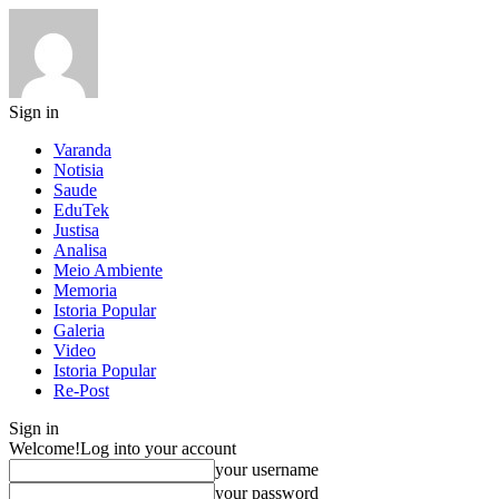
Sign in
Varanda
Notisia
Saude
EduTek
Justisa
Analisa
Meio Ambiente
Memoria
Istoria Popular
Galeria
Video
Istoria Popular
Re-Post
Sign in
Welcome!
Log into your account
your username
your password