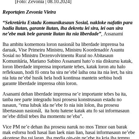
[Foto: Zevonia | 08.10.2024]
Reportajen Zevonia Vieira
“Sekretáriu Estadu Komunikasaun Sosial, nakloke nafatin para
hadia liutan, garante liutan, iha dekretu lei sira, lei oan sira
ne’ebe mak bele garante liutan ita nia liberdade”
,
Assanami
Iha ambitu komemora loron nasionál ba liberdade imprensa ba
daruak, Vise Primeiru Ministru, Ministru Koordenadór Asuntu
Sosial no Ministru Dezenvolvimentu Rural no Abitasaun
Komunitária, Mariano Sabino Assanami hato’o nia diskursu katak,
loron liberdade imprensa importante tebes, katak loron atu halo
refleksaun, hodi fó onra ba sira ne’ebé laiha ona ita nia leet, ba sira
nia luta ne’ebé husik hela hodi kontinua mantein serbisu hodi
garante liberdade imprensa ohin loron.
Asanami dehan liberdade imprensa ne’e importante tebes ba ita,
tanba nee parte integradu husi prosesu konstrusaun estadu no
nasaun, “ema lubuk ida ne’ebe fo nia isin lolon, iha prosesu
libertasaun nasionál, ita hotu hatene katak atu fo sai informasaun
ne’ebe difisil tebes iha momentu ne’eba”.
Vice PM ne’e dehan iha prosesu naruk no mos Timor oan barak
mak esforsu hodi hasai lian laek nian lian, hasai informasaun ne’ebe
akontese iha rai laran, iha media oin-oin ne’ebe ita kria iha tempu