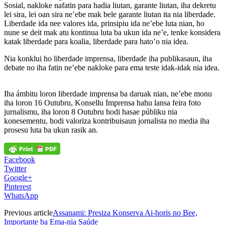
Sosial, nakloke nafatin para hadia liutan, garante liutan, iha dekretu
lei sira, lei oan sira ne’ebe mak bele garante liutan ita nia liberdade.
Liberdade ida nee valores ida, prinsipiu ida ne’ebe luta nian, ho
nune se deit mak atu kontinua luta ba ukun ida ne’e, tenke konsidera
katak liberdade para koalia, liberdade para hato’o nia idea.
Nia konklui ho liberdade imprensa, liberdade iha publikasaun, iha
debate no iha fatin ne’ebe nakloke para ema teste idak-idak nia idea.
Iha ámbitu loron liberdade imprensa ba daruak nian, ne’ebe monu
iha loron 16 Outubru, Konsellu Imprensa hahu lansa feira foto
jurnalismu, iha loron 8 Outubru hodi hasae públiku nia
konesementu, hodi valoriza kontribuisaun jornalista no media iha
prosesu luta ba ukun rasik an.
Facebook
Twitter
Google+
Pinterest
WhatsApp
Previous article
Assanami: Presiza Konserva Ai-horis no Bee,
Importante ba Ema-nia Saúde