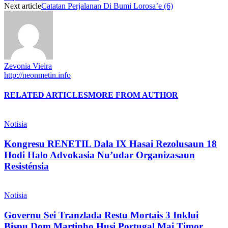
Next article
Catatan Perjalanan Di Bumi Lorosa’e (6)
Zevonia Vieira
http://neonmetin.info
RELATED ARTICLES
MORE FROM AUTHOR
Notisia
Kongresu RENETIL Dala IX Hasai Rezolusaun 18
Hodi Halo Advokasia Nu’udar Organizasaun
Resisténsia
Notisia
Governu Sei Tranzlada Restu Mortais 3 Inklui
Bispu Dom Martinho Husi Portugal Mai Timor