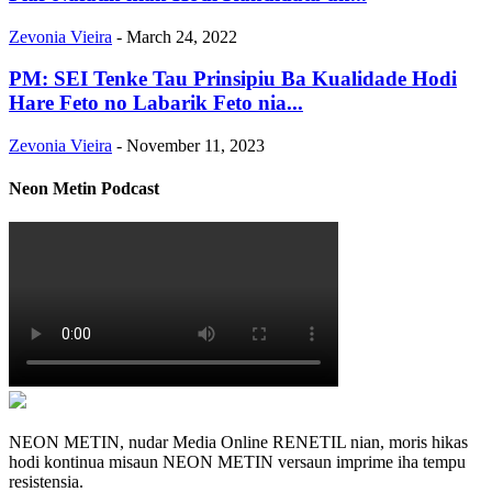
Zevonia Vieira
-
March 24, 2022
PM: SEI Tenke Tau Prinsipiu Ba Kualidade Hodi
Hare Feto no Labarik Feto nia...
Zevonia Vieira
-
November 11, 2023
Neon Metin Podcast
NEON METIN, nudar Media Online RENETIL nian, moris hikas
hodi kontinua misaun NEON METIN versaun imprime iha tempu
resistensia.