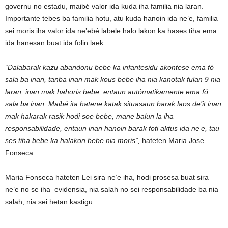
governu no estadu, maibé valor ida kuda iha familia nia laran.
Importante tebes ba familia hotu, atu kuda hanoin ida ne’e, familia
sei moris iha valor ida ne’ebé labele halo lakon ka hases tiha ema
ida hanesan buat ida folin laek.
“Dalabarak kazu abandonu bebe ka infantesidu akontese ema fó
sala ba inan, tanba inan mak kous bebe iha nia kanotak fulan 9 nia
laran, inan mak hahoris bebe, entaun autómatikamente ema fó
sala ba inan. Maibé ita hatene katak situasaun barak laos de’it inan
mak hakarak rasik hodi soe bebe, mane balun la iha
responsabilidade, entaun inan hanoin barak foti aktus ida ne’e, tau
ses tiha bebe ka halakon bebe nia moris”,
hateten Maria Jose
Fonseca.
Maria Fonseca hateten Lei sira ne’e iha, hodi prosesa buat sira
ne’e no se iha evidensia, nia salah no sei responsabilidade ba nia
salah, nia sei hetan kastigu.