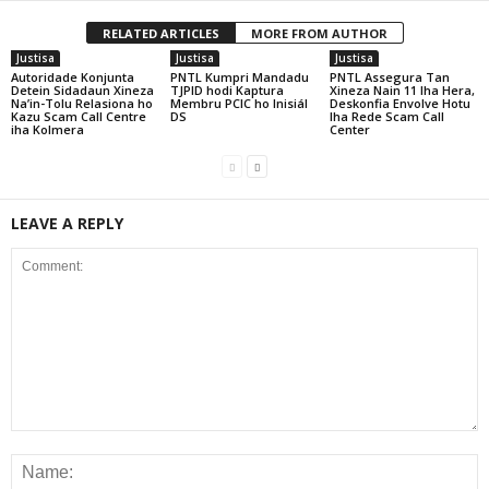
RELATED ARTICLES
MORE FROM AUTHOR
Justisa
Justisa
Justisa
Autoridade Konjunta
PNTL Kumpri Mandadu
PNTL Assegura Tan
Detein Sidadaun Xineza
TJPID hodi Kaptura
Xineza Nain 11 Iha Hera,
Na’in-Tolu Relasiona ho
Membru PCIC ho Inisiál
Deskonfia Envolve Hotu
Kazu Scam Call Centre
DS
Iha Rede Scam Call
iha Kolmera
Center
LEAVE A REPLY