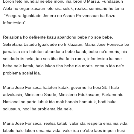
Loron feto mundial ne’ebe monu iha loron 8 Marsu, Fundasaun
Alola ho organizasaun feto sira seluk, realiza seminariu ho tema
“Asegura Igualdade Jeneru no Asaun Prevensaun ba Kazu
Infantesidu”.
Relasiona ho defirente kazu abandonu bebe no soe bebe,
Sekretaria Estadu Igualdade no Inkluzaun, Maria Jose Fonseca ba
jornalista sira hateten abandonu bebe katak, bebe ne’e moris, nia
sei dada iis hela, tau ses tiha iha fatin ruma, infantesidu ka soe
bebe ne’e katak, halo lakon tiha bebe nia moris, entaun ida ne’e
problema sosial ida.
Maria Jose Fonseca hateten katak, governu liu hosi SEII halo
advokasia, Ministeriu Saude, Ministeriu Edukasaun, Parlamentu
Nasional no parte lubuk ida mak hanoin hamutuk, hodi buka
solusaun, hodi ba problema ida ne’e.
Maria Jose Fonseca realsa katak valor ida respeita ema nia vida,
labele halo lakon ema nia vida, valor ida ne’ebe laos impoin husi