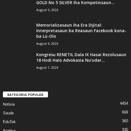
GOLD No 5 SILVER Iha Kompetinsaun...
August 5, 2026
Memorializasaun iha Era Dijital:
Interpretasaun ba Reasaun Facebook kona-
ba Lú-Olo
August 4, 2026
Kongresu RENETIL Dala IX Hasai Rezolusaun
18 Hodi Halo Advokasia Nu’udar...
August 1, 2026
KATEGORIA POPULAR
4454
Notisia
669
Saude
360
EduTek
335
Analisa