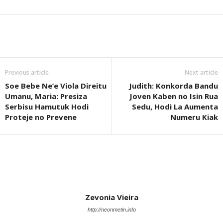
Previous article
Next article
Soe Bebe Ne’e Viola Direitu
Judith: Konkorda Bandu
Umanu, Maria: Presiza
Joven Kaben no Isin Rua
Serbisu Hamutuk Hodi
Sedu, Hodi La Aumenta
Proteje no Prevene
Numeru Kiak
Zevonia Vieira
http://neonmetin.info