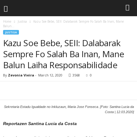
Home
Justisa
Kazu Soe Bebe, SEII: Dalabarak Sempre Fo Salah Ba Inan, Mane
Balun...
JUSTISA
Kazu Soe Bebe, SEII: Dalabarak
Sempre Fo Salah Ba Inan, Mane
Balun Laiha Responsabilidade
By
Zevonia Vieira
-
March 12, 2020
3568
0
Sekretaria Estadu Igualdade no Inkluzaun, Maria Jose Fonseca. [Foto: Santina Lucia da
Costa | 12.03.2020]
Reportazen Santina Lucia da Costa