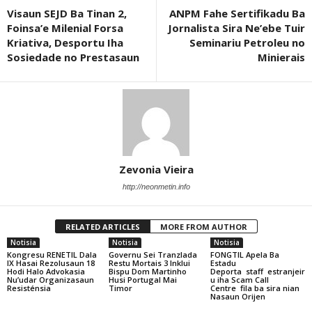
Visaun SEJD Ba Tinan 2,
ANPM Fahe Sertifikadu Ba
Foinsa’e Milenial Forsa
Jornalista Sira Ne’ebe Tuir
Kriativa, Desportu Iha
Seminariu Petroleu no
Sosiedade no Prestasaun
Minierais
Zevonia Vieira
http://neonmetin.info
RELATED ARTICLES
MORE FROM AUTHOR
Notisia
Notisia
Notisia
Kongresu RENETIL Dala
Governu Sei Tranzlada
FONGTIL Apela Ba
IX Hasai Rezolusaun 18
Restu Mortais 3 Inklui
Estadu
Hodi Halo Advokasia
Bispu Dom Martinho
Deporta staff estranjeir
Nu’udar Organizasaun
Husi Portugal Mai
u iha Scam Call
Resisténsia
Timor
Centre fila ba sira nian
Nasaun Orijen