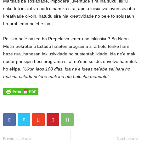
Marsiais ba sosiadade, impodera juventude sira iha suku, liuliu
suku foti inisiativa hodi dinamiza sira, apoiu inisiativa joven sira iha
kreativade oi-oin, hatudu sira nia kreatividade no bele fo solusaun
ba problema ne’ebe iha.
Politika ne’e bazea ba Prepektiva jeneru no inklusivu? Ba Neon
Metin Sekretariu Estadu hateten programa sira hotu tenke harii
baze rua ,hanesan inklusividade no sustentabilidade, ida ne’e mak
nudar prinsipiu hosi programa sira, ne’ebe sei dezenvolve hamutuk
ho ekipa.
“Ukun laos 100 dias, ida ne’e ideas ne’ebe sei harii ho
makina estadu ne’ebe mak iha atu halo iha mandatu”.
Previous article
Next article