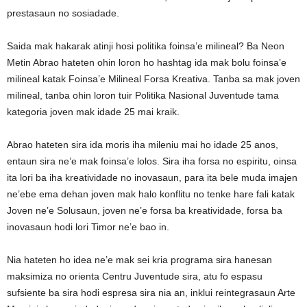
prestasaun no sosiadade.
Saida mak hakarak atinji hosi politika foinsa’e milineal? Ba Neon
Metin Abrao hateten ohin loron ho hashtag ida mak bolu foinsa’e
milineal katak Foinsa’e Milineal Forsa Kreativa. Tanba sa mak joven
milineal, tanba ohin loron tuir Politika Nasional Juventude tama
kategoria joven mak idade 25 mai kraik.
Abrao hateten sira ida moris iha mileniu mai ho idade 25 anos,
entaun sira ne’e mak foinsa’e lolos. Sira iha forsa no espiritu, oinsa
ita lori ba iha kreatividade no inovasaun, para ita bele muda imajen
ne’ebe ema dehan joven mak halo konflitu no tenke hare fali katak
Joven ne’e Solusaun, joven ne’e forsa ba kreatividade, forsa ba
inovasaun hodi lori Timor ne’e bao in.
Nia hateten ho idea ne’e mak sei kria programa sira hanesan
maksimiza no orienta Centru Juventude sira, atu fo espasu
sufsiente ba sira hodi espresa sira nia an, inklui reintegrasaun Arte