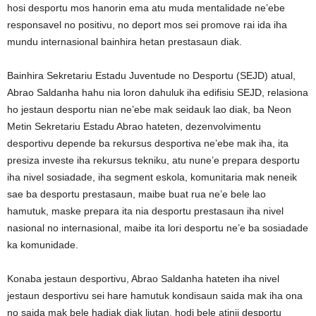
hosi desportu mos hanorin ema atu muda mentalidade ne’ebe
responsavel no positivu, no deport mos sei promove rai ida iha
mundu internasional bainhira hetan prestasaun diak.
Bainhira Sekretariu Estadu Juventude no Desportu (SEJD) atual,
Abrao Saldanha hahu nia loron dahuluk iha edifisiu SEJD, relasiona
ho jestaun desportu nian ne’ebe mak seidauk lao diak, ba Neon
Metin Sekretariu Estadu Abrao hateten, dezenvolvimentu
desportivu depende ba rekursus desportiva ne’ebe mak iha, ita
presiza investe iha rekursus tekniku, atu nune’e prepara desportu
iha nivel sosiadade, iha segment eskola, komunitaria mak neneik
sae ba desportu prestasaun, maibe buat rua ne’e bele lao
hamutuk, maske prepara ita nia desportu prestasaun iha nivel
nasional no internasional, maibe ita lori desportu ne’e ba sosiadade
ka komunidade.
Konaba jestaun desportivu, Abrao Saldanha hateten iha nivel
jestaun desportivu sei hare hamutuk kondisaun saida mak iha ona
no saida mak bele hadiak diak liutan, hodi bele atinji desportu