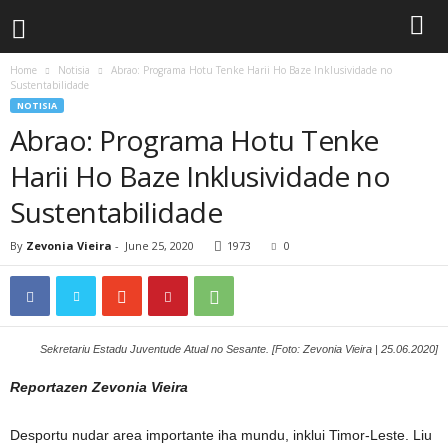
Home
Notisia
Abrao: Programa Hotu Tenke Harii Ho Baze Inklusividade no
Sustentabilidade
NOTISIA
Abrao: Programa Hotu Tenke
Harii Ho Baze Inklusividade no
Sustentabilidade
By
Zevonia Vieira
-
June 25, 2020
1973
0
Sekretariu Estadu Juventude Atual no Sesante. [Foto: Zevonia Vieira | 25.06.2020]
Reportazen Zevonia Vieira
Desportu nudar area importante iha mundu, inklui Timor-Leste. Liu