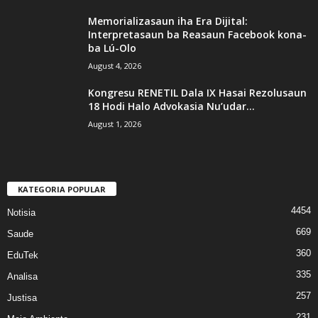
Memorializasaun iha Era Dijital:
Interpretasaun ba Reasaun Facebook kona-
ba Lú-Olo
August 4, 2026
Kongresu RENETIL Dala IX Hasai Rezolusaun
18 Hodi Halo Advokasia Nu’udar...
August 1, 2026
KATEGORIA POPULAR
4454
Notisia
669
Saude
360
EduTek
335
Analisa
257
Justisa
231