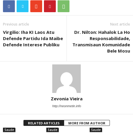
Previous article
Next article
Virgilio: Iha KI Laos Atu
Dr. Nilton: Hahalok La Ho
Defende Partidu Ida Maibe
Responsabilidade,
Defende Interese Publiku
Transmisaun Komunidade
Bele Mosu
Zevonia Vieira
http://neonmetin.info
RELATED ARTICLES
MORE FROM AUTHOR
Saude
Saude
Saude