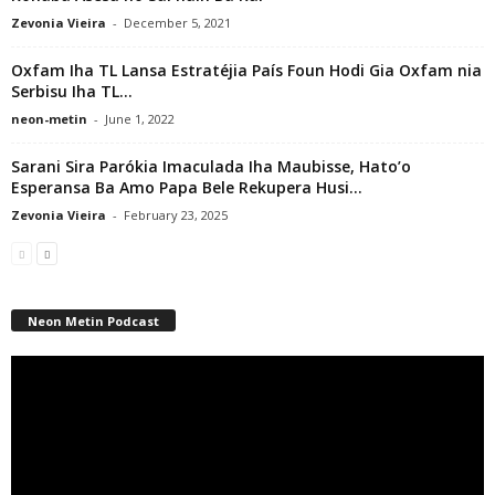
Zevonia Vieira
-
December 5, 2021
Oxfam Iha TL Lansa Estratéjia País Foun Hodi Gia Oxfam nia
Serbisu Iha TL...
neon-metin
-
June 1, 2022
Sarani Sira Parókia Imaculada Iha Maubisse, Hato’o
Esperansa Ba Amo Papa Bele Rekupera Husi...
Zevonia Vieira
-
February 23, 2025
Neon Metin Podcast
Video
Player