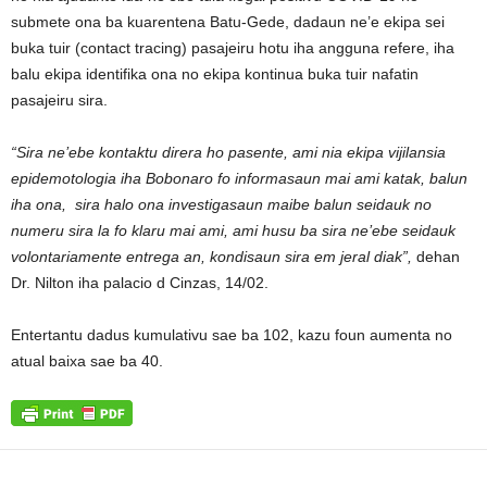
submete ona ba kuarentena Batu-Gede, dadaun ne’e ekipa sei
buka tuir (contact tracing) pasajeiru hotu iha angguna refere, iha
balu ekipa identifika ona no ekipa kontinua buka tuir nafatin
pasajeiru sira.
“Sira ne’ebe kontaktu direra ho pasente, ami nia ekipa vijilansia
epidemotologia iha Bobonaro fo informasaun mai ami katak, balun
iha ona, sira halo ona investigasaun maibe balun seidauk no
numeru sira la fo klaru mai ami, ami husu ba sira ne’ebe seidauk
volontariamente entrega an, kondisaun sira em jeral diak”,
dehan
Dr. Nilton iha palacio d Cinzas, 14/02.
Entertantu dadus kumulativu sae ba 102, kazu foun aumenta no
atual baixa sae ba 40.