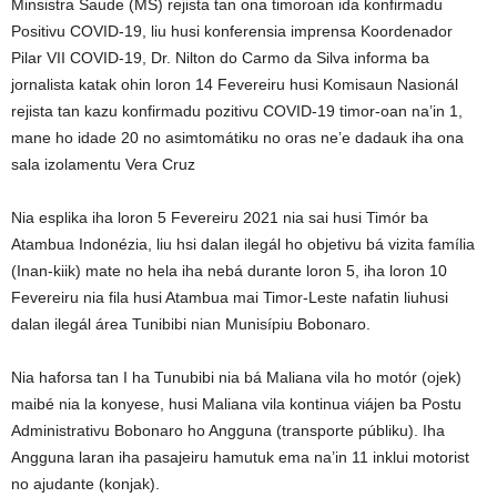
Minsistra Saude (MS) rejista tan ona timoroan ida konfirmadu
Positivu COVID-19, liu husi konferensia imprensa Koordenador
Pilar VII COVID-19, Dr. Nilton do Carmo da Silva informa ba
jornalista katak ohin loron 14 Fevereiru husi Komisaun Nasionál
rejista tan kazu konfirmadu pozitivu COVID-19 timor-oan na’in 1,
mane ho idade 20 no asimtomátiku no oras ne’e dadauk iha ona
sala izolamentu Vera Cruz
Nia esplika iha loron 5 Fevereiru 2021 nia sai husi Timór ba
Atambua Indonézia, liu hsi dalan ilegál ho objetivu bá vizita família
(Inan-kiik) mate no hela iha nebá durante loron 5, iha loron 10
Fevereiru nia fila husi Atambua mai Timor-Leste nafatin liuhusi
dalan ilegál área Tunibibi nian Munisípiu Bobonaro.
Nia haforsa tan I ha Tunubibi nia bá Maliana vila ho motór (ojek)
maibé nia la konyese, husi Maliana vila kontinua viájen ba Postu
Administrativu Bobonaro ho Angguna (transporte públiku). Iha
Angguna laran iha pasajeiru hamutuk ema na’in 11 inklui motorist
no ajudante (konjak).