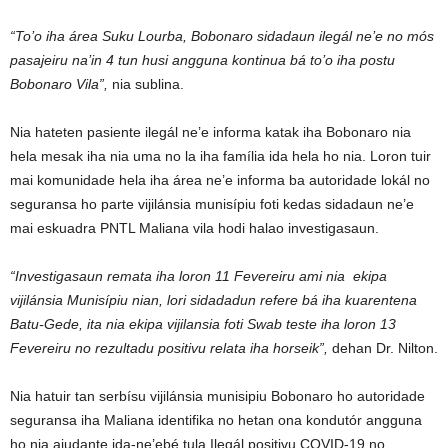
“To’o iha área Suku Lourba, Bobonaro sidadaun ilegál ne’e no mós
pasajeiru na’in 4 tun husi angguna kontinua bá to’o iha postu
Bobonaro Vila”,
nia sublina.
Nia hateten pasiente ilegál ne’e informa katak iha Bobonaro nia
hela mesak iha nia uma no la iha família ida hela ho nia. Loron tuir
mai komunidade hela iha área ne’e informa ba autoridade lokál no
seguransa ho parte vijilánsia munisípiu foti kedas sidadaun ne’e
mai eskuadra PNTL Maliana vila hodi halao investigasaun.
“Investigasaun remata iha loron 11 Fevereiru ami nia ekipa
vijilánsia Munisípiu nian, lori sidadadun refere bá iha kuarentena
Batu-Gede, ita nia ekipa vijilansia foti Swab teste iha loron 13
Fevereiru no rezultadu positivu relata iha horseik”,
dehan Dr. Nilton.
Nia hatuir tan serbísu vijilánsia munisipiu Bobonaro ho autoridade
seguransa iha Maliana identifika no hetan ona kondutór angguna
ho nia ajudante ida-ne’ebé tula Ilegál positivu COVID-19 no