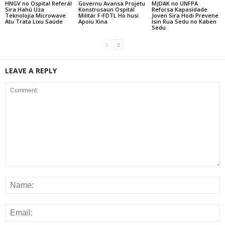
HNGV no Ospital Referál
Governu Avansa Projetu
MJDAK no UNFPA
Sira Hahú Uza
Konstrusaun Ospitál
Reforsa Kapasidade
Teknolojia Microwave
Militár F-FDTL Ho husi
Joven Sira Hodi Prevene
Atu Trata Lixu Saúde
Apoiu Xina
Isin Rua Sedu no Kaben
Sedu
LEAVE A REPLY