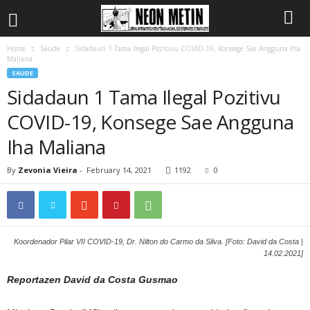
Home
Saude
Sidadaun 1 Tama Ilegal Pozitivu COVID-19, Konsege Sae Angguna Iha
Maliana
SAUDE
Sidadaun 1 Tama Ilegal Pozitivu
COVID-19, Konsege Sae Angguna
Iha Maliana
By
Zevonia Vieira
-
February 14, 2021
1192
0
Koordenador Pilar VII COVID-19, Dr. Nilton do Carmo da Silva. [Foto: David da Costa |
14.02.2021]
Reportazen David da Costa Gusmao