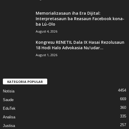
Memorializasaun iha Era Dijital:
Interpretasaun ba Reasaun Facebook kona-
ba Lú-Olo
August 4, 2026
Kongresu RENETIL Dala IX Hasai Rezolusaun
18 Hodi Halo Advokasia Nu’udar...
August 1, 2026
KATEGORIA POPULAR
4454
Notisia
669
Saude
360
EduTek
335
Analisa
257
Justisa