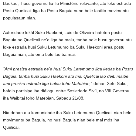
Baukau, husu governu liu-liu Ministériu relevante, atu loke estrada
Postu Quelicai liga ba Postu Baguia nune bele fasilita movimentu
populasaun nian.
Autoridade lokál Suku Haekoni, Luis de Oliveira hateten postu
Baguia no Quelicaii ne’e liga ba malu, tanba ne’e husu governu atu
loke estrada husi Suku Letumumo ba Suku Haekoni area postu
Baguia nian, atu ema bele lao ba mai.
“Ami presiza estrada ne’e husi Suku Letemumo liga kedas ba Postu
Baguia, tanba husi Suku Haekoni atu mai Quelicai lao deit, maibé
ami presiza estrada liga haleu foho Matebian,”
dehan Xefe Suku,
hafoin partisipa iha diálogu entre Sosiedade Sivíl, no VIII Governu
iha Waibitai foho Matebian, Sabadu 21/08.
Nia dehan atu komunidade iha Suku Letemumo Quelicai nian bele
movimentu ba Baguia, no husi Baguia nian bele mai mós iha
Quelicai.