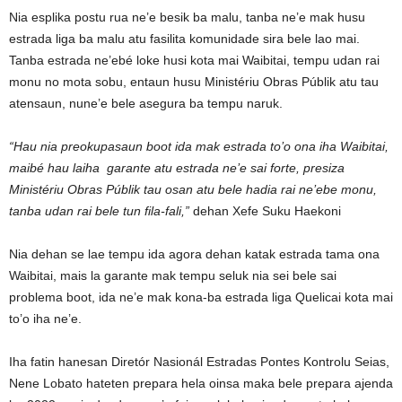
Nia esplika postu rua ne’e besik ba malu, tanba ne’e mak husu
estrada liga ba malu atu fasilita komunidade sira bele lao mai.
Tanba estrada ne’ebé loke husi kota mai Waibitai, tempu udan rai
monu no mota sobu, entaun husu Ministériu Obras Públik atu tau
atensaun, nune’e bele asegura ba tempu naruk.
“Hau nia preokupasaun boot ida mak estrada to’o ona iha Waibitai,
maibé hau laiha garante atu estrada ne’e sai forte, presiza
Ministériu Obras Públik tau osan atu bele hadia rai ne’ebe monu,
tanba udan rai bele tun fila-fali,”
dehan Xefe Suku Haekoni
Nia dehan se lae tempu ida agora dehan katak estrada tama ona
Waibitai, mais la garante mak tempu seluk nia sei bele sai
problema boot, ida ne’e mak kona-ba estrada liga Quelicai kota mai
to’o iha ne’e.
Iha fatin hanesan Diretór Nasionál Estradas Pontes Kontrolu Seias,
Nene Lobato hateten prepara hela oinsa maka bele prepara ajenda