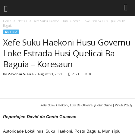
Home
Notisia
Xefe Suku Haekoni Husu Governu Loke Estrada Husi Quelicai Ba
Baguia –...
NOTISIA
Xefe Suku Haekoni Husu Governu
Loke Estrada Husi Quelicai Ba
Baguia – Koresaun
By
Zevonia Vieira
-
August 23, 2021
2021
0
Xefe Suku Haekoni, Luis de Oliveira. [Foto: David | 22.08.2021]
Reportajen David da Costa Gusmao
Autoridade Lokál husi Suku Haekoni, Postu Baguia, Munisípiu