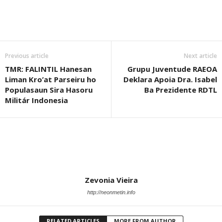
Previous article
Next article
TMR: FALINTIL Hanesan
Grupu Juventude RAEOA
Liman Kro’at Parseiru ho
Deklara Apoia Dra. Isabel
Populasaun Sira Hasoru
Ba Prezidente RDTL
Militár Indonesia
Zevonia Vieira
http://neonmetin.info
RELATED ARTICLES
MORE FROM AUTHOR