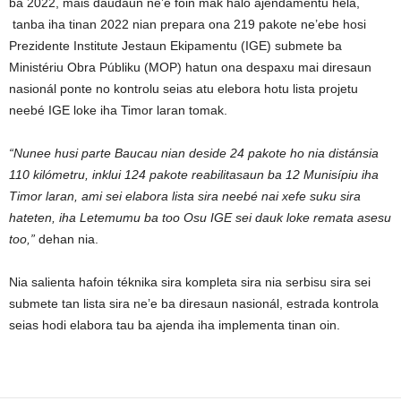
ba 2022, mais daudaun ne’e foin mak halo ajendamentu hela,
tanba iha tinan 2022 nian prepara ona 219 pakote ne’ebe hosi
Prezidente Institute Jestaun Ekipamentu (IGE) submete ba
Ministériu Obra Públiku (MOP) hatun ona despaxu mai diresaun
nasionál ponte no kontrolu seias atu elebora hotu lista projetu
neebé IGE loke iha Timor laran tomak.
“Nunee husi parte Baucau nian deside 24 pakote ho nia distánsia
110 kilómetru, inklui 124 pakote reabilitasaun ba 12 Munisípiu iha
Timor laran, ami sei elabora lista sira neebé nai xefe suku sira
hateten, iha Letemumu ba too Osu IGE sei dauk loke remata asesu
too,”
dehan nia.
Nia salienta hafoin téknika sira kompleta sira nia serbisu sira sei
submete tan lista sira ne’e ba diresaun nasionál, estrada kontrola
seias hodi elabora tau ba ajenda iha implementa tinan oin.