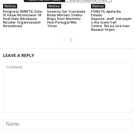
Notisia
Notisia
Notisia
Kongresu RENETIL Dala
Governu Sei Tranzlada
FONGTIL Apela Ba
IX Hasai Rezolusaun 18
Restu Mortais 3 Inklui
Estadu
Hodi Halo Advokasia
Bispu Dom Martinho
Deporta staff estranjeir
Nu’udar Organizasaun
Husi Portugal Mai
u iha Scam Call
Resisténsia
Timor
Centre fila ba sira nian
Nasaun Orijen
LEAVE A REPLY