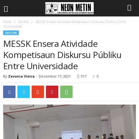
Home
EduTek
MESSK Ensera Atividade Kompetisaun Diskursu Públiku Entre
Universidade
EDUTEK
MESSK Ensera Atividade
Kompetisaun Diskursu Públiku
Entre Universidade
By
Zevonia Vieira
-
December 17, 2021
917
0