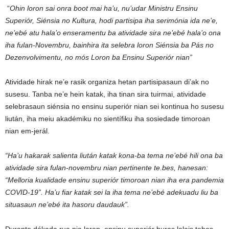
“
Ohin loron sai onra boot mai ha’u, nu’udar Ministru Ensinu
Superiór, Siénsia no Kultura, hodi partisipa iha serimónia ida ne’e,
ne’ebé atu hala’o enseramentu ba atividade sira ne’ebé hala’o ona
iha fulan-Novembru, bainhira ita selebra loron Siénsia ba Pás no
Dezenvolvimentu, no mós Loron ba Ensinu Superiór nian”
Atividade hirak ne’e rasik organiza hetan partisipasaun di’ak no
susesu. Tanba ne’e hein katak, iha tinan sira tuirmai, atividade
selebrasaun siénsia no ensinu superiór nian sei kontinua ho susesu
liután, iha meiu akadémiku no sientífiku iha sosiedade timoroan
nian em-jerál.
“Ha’u hakarak salienta liután katak kona-ba tema ne’ebé hili ona ba
atividade sira fulan-novembru nian pertinente te.bes, hanesan:
“Melloria kualidade ensinu superiór timoroan nian iha era pandemia
COVID-19”. Ha’u fiar katak sei la iha tema ne’ebé adekuadu liu ba
situasaun ne’ebé ita hasoru daudauk”.