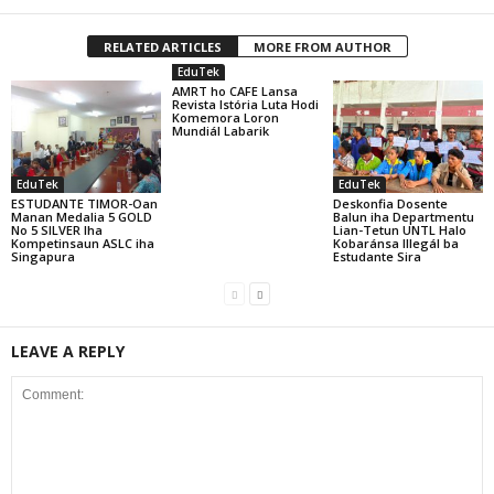
RELATED ARTICLES
MORE FROM AUTHOR
EduTek
AMRT ho CAFE Lansa
Revista Istória Luta Hodi
Komemora Loron
Mundiál Labarik
EduTek
EduTek
ESTUDANTE TIMOR-Oan
Deskonfia Dosente
Manan Medalia 5 GOLD
Balun iha Departmentu
No 5 SILVER Iha
Lian-Tetun UNTL Halo
Kompetinsaun ASLC iha
Kobaránsa Illegál ba
Singapura
Estudante Sira
LEAVE A REPLY