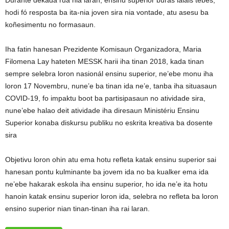
Durante dékada rua nia laran, ensinu superiór buras lalais tebes,
hodi fó resposta ba ita-nia joven sira nia vontade, atu asesu ba
koñesimentu no formasaun.
Iha fatin hanesan Prezidente Komisaun Organizadora, Maria
Filomena Lay hateten MESSK harii iha tinan 2018, kada tinan
sempre selebra loron nasionál ensinu superior, ne’ebe monu iha
loron 17 Novembru, nune’e ba tinan ida ne’e, tanba iha situasaun
COVID-19, fo impaktu boot ba partisipasaun no atividade sira,
nune’ebe halao deit atividade iha diresaun Ministériu Ensinu
Superior konaba diskursu publiku no eskrita kreativa ba dosente
sira
Objetivu loron ohin atu ema hotu refleta katak ensinu superior sai
hanesan pontu kulminante ba jovem ida no ba kualker ema ida
ne’ebe hakarak eskola iha ensinu superior, ho ida ne’e ita hotu
hanoin katak ensinu superior loron ida, selebra no refleta ba loron
ensino superior nian tinan-tinan iha rai laran.