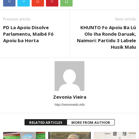
Previous article
Next article
PD La Apoiu Disolve
KHUNTO Fo Apoiu Ba Lú
Parlamentu, Maibé Fó
Olo Iha Ronde Daruak,
Apoiu ba Horta
Naimori: Partidu 3 Labele
Husik Malu
Zevonia Vieira
http://neonmetin.info
RELATED ARTICLES
MORE FROM AUTHOR