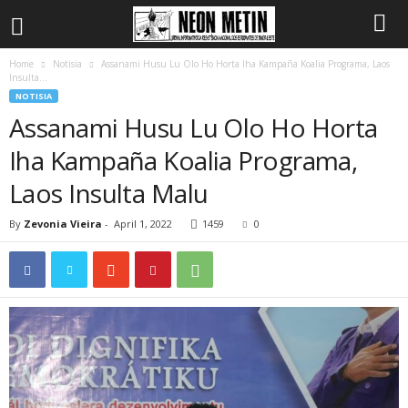
Home
Notisia
Assanami Husu Lu Olo Ho Horta Iha Kampaña Koalia Programa, Laos
Insulta...
NOTISIA
Assanami Husu Lu Olo Ho Horta
Iha Kampaña Koalia Programa,
Laos Insulta Malu
By
Zevonia Vieira
-
April 1, 2022
1459
0