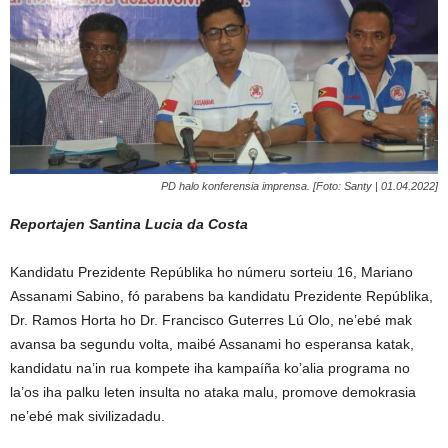
PD halo konferensia imprensa. [Foto: Santy | 01.04.2022]
Reportajen Santina Lucia da Costa
Kandidatu Prezidente Repúblika ho númeru sorteiu 16, Mariano
Assanami Sabino, fó parabens ba kandidatu Prezidente Repúblika,
Dr. Ramos Horta ho Dr. Francisco Guterres Lú Olo, ne’ebé mak
avansa ba segundu volta, maibé Assanami ho esperansa katak,
kandidatu na’in rua kompete iha kampaíña ko’alia programa no
la’os iha palku leten insulta no ataka malu, promove demokrasia
ne’ebé mak sivilizadadu.