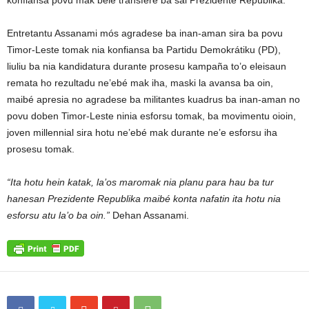
konfiansa povu mak bele transfere ba sai Prezidente Repúblika.
Entretantu Assanami mós agradese ba inan-aman sira ba povu
Timor-Leste tomak nia konfiansa ba Partidu Demokrátiku (PD),
liuliu ba nia kandidatura durante prosesu kampaña to’o eleisaun
remata ho rezultadu ne’ebé mak iha, maski la avansa ba oin,
maibé apresia no agradese ba militantes kuadrus ba inan-aman no
povu doben Timor-Leste ninia esforsu tomak, ba movimentu oioin,
joven millennial sira hotu ne’ebé mak durante ne’e esforsu iha
prosesu tomak.
“Ita hotu hein katak, la’os maromak nia planu para hau ba tur
hanesan Prezidente Republika maibé konta nafatin ita hotu nia
esforsu atu la’o ba oin.”
Dehan Assanami.