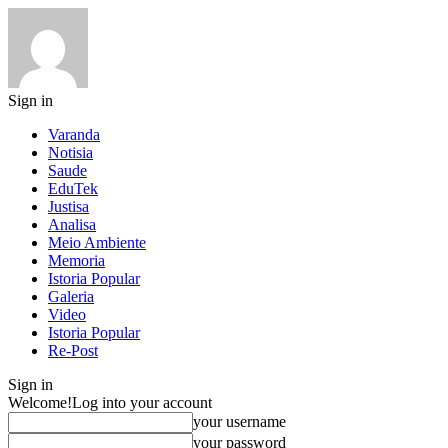
Sign in
Varanda
Notisia
Saude
EduTek
Justisa
Analisa
Meio Ambiente
Memoria
Istoria Popular
Galeria
Video
Istoria Popular
Re-Post
Sign in
Welcome!
Log into your account
your username
your password