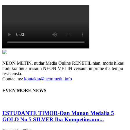
NEON METIN, nudar Media Online RENETIL nian, moris hikas
hodi kontinua misaun NEON METIN versaun imprime iha tempu
resistensia.
Contact us:
kontaktu@neonmetin.info
EVEN MORE NEWS
ESTUDANTE TIMOR-Oan Manan Medalia 5
GOLD No 5 SILVER Iha Kompetinsaun...