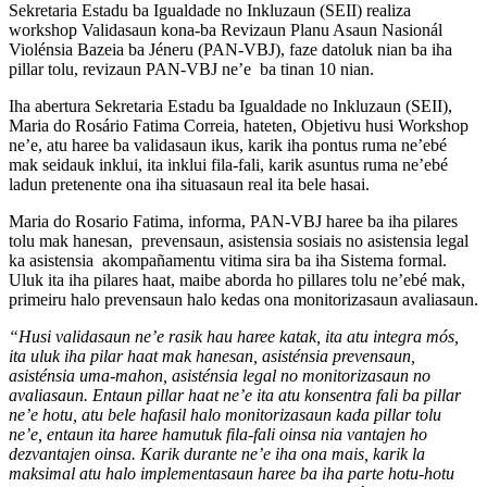
Sekretaria Estadu ba Igualdade no Inkluzaun (SEII) realiza
workshop Validasaun kona-ba Revizaun Planu Asaun Nasionál
Violénsia Bazeia ba Jéneru (PAN-VBJ), faze datoluk nian ba iha
pillar tolu, revizaun PAN-VBJ ne’e ba tinan 10 nian.
Iha abertura Sekretaria Estadu ba Igualdade no Inkluzaun (SEII),
Maria do Rosário Fatima Correia, hateten, Objetivu husi Workshop
ne’e, atu haree ba validasaun ikus, karik iha pontus ruma ne’ebé
mak seidauk inklui, ita inklui fila-fali, karik asuntus ruma ne’ebé
ladun pretenente ona iha situasaun real ita bele hasai.
Maria do Rosario Fatima, informa, PAN-VBJ haree ba iha pilares
tolu mak hanesan, prevensaun, asistensia sosiais no asistensia legal
ka asistensia akompañamentu vitima sira ba iha Sistema formal.
Uluk ita iha pilares haat, maibe aborda ho pillares tolu ne’ebé mak,
primeiru halo prevensaun halo kedas ona monitorizasaun avaliasaun.
“Husi validasaun ne’e rasik hau haree katak, ita atu integra mós,
ita uluk iha pilar haat mak hanesan, asisténsia prevensaun,
asisténsia uma-mahon, asisténsia legal no monitorizasaun no
avaliasaun. Entaun pillar haat ne’e ita atu konsentra fali ba pillar
ne’e hotu, atu bele hafasil halo monitorizasaun kada pillar tolu
ne’e, entaun ita haree hamutuk fila-fali oinsa nia vantajen ho
dezvantajen oinsa. Karik durante ne’e iha ona mais, karik la
maksimal atu halo implementasaun haree ba iha parte hotu-hotu