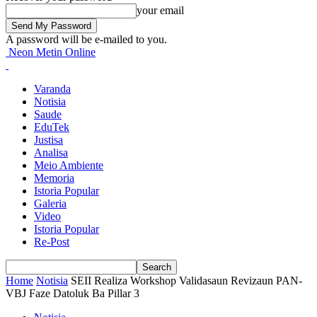
your email
A password will be e-mailed to you.
Neon Metin Online
Varanda
Notisia
Saude
EduTek
Justisa
Analisa
Meio Ambiente
Memoria
Istoria Popular
Galeria
Video
Istoria Popular
Re-Post
Home
Notisia
SEII Realiza Workshop Validasaun Revizaun PAN-
VBJ Faze Datoluk Ba Pillar 3