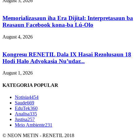
August 5, 2026
Memorializasaun iha Era Dijital: Interpretasaun ba
Reasaun Facebook kona-ba Lú-Olo
August 4, 2026
Kongresu RENETIL Dala IX Hasai Rezolusaun 18
Hodi Halo Advokasia Nu’udar...
August 1, 2026
KATEGORIA POPULAR
Notisia
4454
Saude
669
EduTek
360
Analisa
335
Justisa
257
Meio Ambiente
231
© NEON METIN - RENETIL 2018