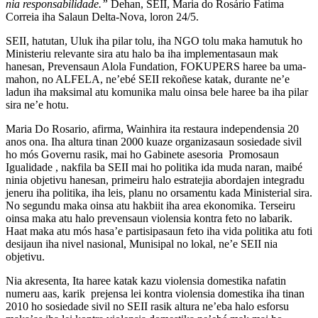
nia responsabilidade.”
Dehan, SEII, Maria do Rosário Fatima
Correia iha Salaun Delta-Nova, loron 24/5.
SEII, hatutan, Uluk iha pilar tolu, iha NGO tolu maka hamutuk ho
Ministeriu relevante sira atu halo ba iha implementasaun mak
hanesan, Prevensaun Alola Fundation, FOKUPERS haree ba uma-
mahon, no ALFELA, ne’ebé SEII rekoñese katak, durante ne’e
ladun iha maksimal atu komunika malu oinsa bele haree ba iha pilar
sira ne’e hotu.
Maria Do Rosario, afirma, Wainhira ita restaura independensia 20
anos ona. Iha altura tinan 2000 kuaze organizasaun sosiedade sivil
ho mós Governu rasik, mai ho Gabinete asesoria Promosaun
Igualidade , nakfila ba SEII mai ho politika ida muda naran, maibé
ninia objetivu hanesan, primeiru halo estratejia abordajen integradu
jeneru iha politika, iha leis, planu no orsamentu kada Ministerial sira.
No segundu maka oinsa atu hakbiit iha area ekonomika. Terseiru
oinsa maka atu halo prevensaun violensia kontra feto no labarik.
Haat maka atu mós hasa’e partisipasaun feto iha vida politika atu foti
desijaun iha nivel nasional, Munisipal no lokal, ne’e SEII nia
objetivu.
Nia akresenta, Ita haree katak kazu violensia domestika nafatin
numeru aas, karik prejensa lei kontra violensia domestika iha tinan
2010 ho sosiedade sivil no SEII rasik altura ne’eba halo esforsu