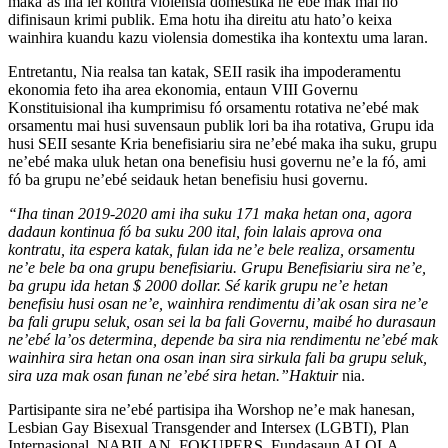
maka’as iha lei kontra violensia domestika ne’ebé mak mai ho
difinisaun krimi publik. Ema hotu iha direitu atu hato’o keixa
wainhira kuandu kazu violensia domestika iha kontextu uma laran.
Entretantu, Nia realsa tan katak, SEII rasik iha impoderamentu
ekonomia feto iha area ekonomia, entaun VIII Governu
Konstituisional iha kumprimisu fó orsamentu rotativa ne’ebé mak
orsamentu mai husi suvensaun publik lori ba iha rotativa, Grupu ida
husi SEII sesante Kria benefisiariu sira ne’ebé maka iha suku, grupu
ne’ebé maka uluk hetan ona benefisiu husi governu ne’e la fó, ami
fó ba grupu ne’ebé seidauk hetan benefisiu husi governu.
“Iha tinan 2019-2020 ami iha suku 171 maka hetan ona, agora
dadaun kontinua fó ba suku 200 ital, foin lalais aprova ona
kontratu, ita espera katak, fulan ida ne’e bele realiza, orsamentu
ne’e bele ba ona grupu benefisiariu. Grupu Benefisiariu sira ne’e,
ba grupu ida hetan $ 2000 dollar. Sé karik grupu ne’e hetan
benefisiu husi osan ne’e, wainhira rendimentu di’ak osan sira ne’e
ba fali grupu seluk, osan sei la ba fali Governu, maibé ho durasaun
ne’ebé la’os determina, depende ba sira nia rendimentu ne’ebé mak
wainhira sira hetan ona osan inan sira sirkula fali ba grupu seluk,
sira uza mak osan funan ne’ebé sira hetan.”Haktuir
nia.
Partisipante sira ne’ebé partisipa iha Worshop ne’e mak hanesan,
Lesbian Gay Bisexual Transgender and Intersex (LGBTI), Plan
Internasional, NABILAN, FOKUPERS, Fundasaun ALOLA,