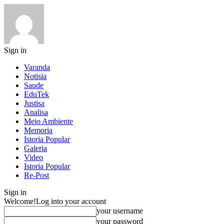
Sign in
Varanda
Notisia
Saude
EduTek
Justisa
Analisa
Meio Ambiente
Memoria
Istoria Popular
Galeria
Video
Istoria Popular
Re-Post
Sign in
Welcome!
Log into your account
your username
your password