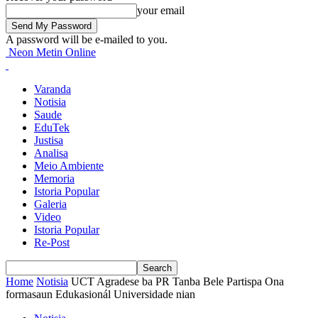
your email
A password will be e-mailed to you.
Neon Metin Online
Varanda
Notisia
Saude
EduTek
Justisa
Analisa
Meio Ambiente
Memoria
Istoria Popular
Galeria
Video
Istoria Popular
Re-Post
Home
Notisia
UCT Agradese ba PR Tanba Bele Partispa Ona
formasaun Edukasionál Universidade nian