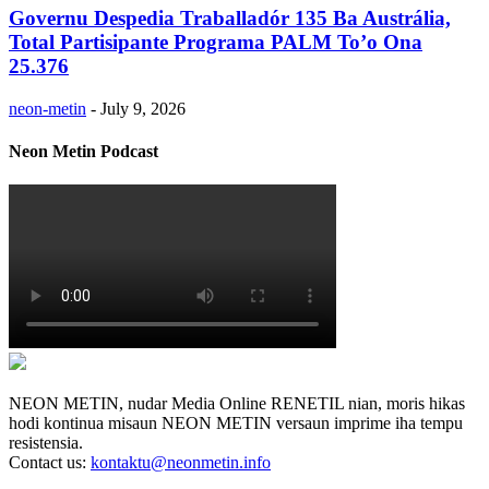
Governu Despedia Traballadór 135 Ba Austrália,
Total Partisipante Programa PALM To’o Ona
25.376
neon-metin
-
July 9, 2026
Neon Metin Podcast
NEON METIN, nudar Media Online RENETIL nian, moris hikas
hodi kontinua misaun NEON METIN versaun imprime iha tempu
resistensia.
Contact us:
kontaktu@neonmetin.info