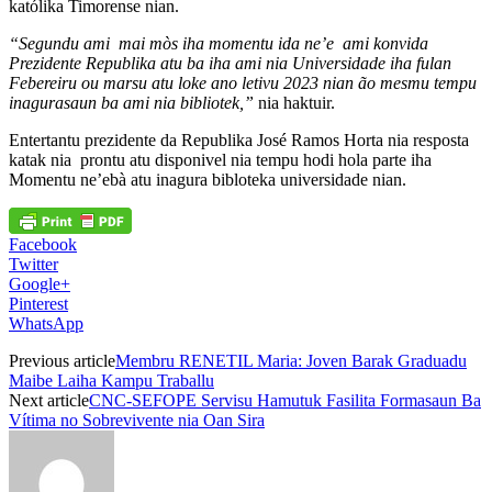
katólika Timorense nian.
“Segundu ami mai mòs iha momentu ida ne’e ami konvida
Prezidente Republika atu ba iha ami nia Universidade iha fulan
Febereiru ou marsu atu loke ano letivu 2023 nian ão mesmu tempu
inagurasaun ba ami nia bibliotek,”
nia haktuir.
Entertantu prezidente da Republika José Ramos Horta nia resposta
katak nia prontu atu disponivel nia tempu hodi hola parte iha
Momentu ne’ebà atu inagura bibloteka universidade nian.
Facebook
Twitter
Google+
Pinterest
WhatsApp
Previous article
Membru RENETIL Maria: Joven Barak Graduadu
Maibe Laiha Kampu Traballu
Next article
CNC-SEFOPE Servisu Hamutuk Fasilita Formasaun Ba
Vítima no Sobrevivente nia Oan Sira