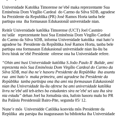
Universidade Katolika Timorense ne’ebé maka reprezentante Sua
Eminénsia Dom Virgílio Cardeal do Carmo da Silva SDB, agradese
ba Prezidente da Republika (PR) José Ramos Horta tanba bele
partispa ona iha formasaun Edukasionál universidade nian.
Reitór Universidade katólika Timorense (UCT) Joel Casmiro
nu’udàr reprezentante husi Sua Eminénsia Dom Virgílio Cardeal
do Carmo da Silva SDB, informa Universidade katolika mai hato’o
agradese ba Presidente da Repúblika José Ramos Horta, tanba bele
partispa ona formasaun Edukasional universidade nian liu-liu ba
livru hirak ne’ebè Presidente oferese ona ba Universidade refere.
“Ohin ami husi Universidade katòlika S.João Paulo II Balide, ami
reprezenta mòs Sua Eminénsia Dom Virgílio Cardeal do Carmo da
Silva SDB, mai iha ne’e hasoru Presidente da Repùblika iha asuntu
rua ami hato’o maka primeiru, ami agradese ba Presidente da
Repùblika tanba partisipa ona iha ami nia formasaun Edukasionàl
nian iha Universidade liu-liu oferese ba ami universidade katólika
livru ne’ebé util teb-tebes ba estudantes sira ne’ebé sei uza iha sira
nia estudu”
dehan Joel ba Jornalista sira, hafoin hasoru malu ho PR
iha Palàsiu Presidensiál Bairo-Pite, segunda 05/ 12.
Nune’e mós Universidde Catòlika konvida mòs Presidente da
Repùlika atu parsipa iha inagurasaun ba biblioteka iha Universidade