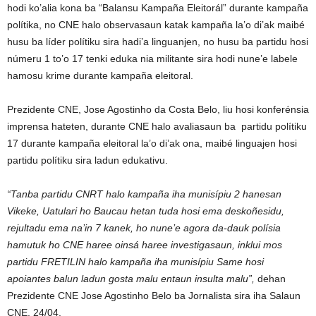
hodi ko’alia kona ba “Balansu Kampaña Eleitorál” durante kampaña
polítika, no CNE halo observasaun katak kampaña la’o di’ak maibé
husu ba líder polítiku sira hadi’a linguanjen, no husu ba partidu hosi
númeru 1 to’o 17 tenki eduka nia militante sira hodi nune’e labele
hamosu krime durante kampaña eleitoral.
Prezidente CNE, Jose Agostinho da Costa Belo, liu hosi konferénsia
imprensa hateten, durante CNE halo avaliasaun ba partidu polítiku
17 durante kampaña eleitoral la’o di’ak ona, maibé linguajen hosi
partidu polítiku sira ladun edukativu.
“Tanba partidu CNRT halo kampaña iha munisípiu 2 hanesan
Vikeke, Uatulari ho Baucau hetan tuda hosi ema deskoñesidu,
rejultadu ema na’in 7 kanek, ho nune’e agora da-dauk polísia
hamutuk ho CNE haree oinsá haree investigasaun, inklui mos
partidu FRETILIN halo kampaña iha munisípiu Same hosi
apoiantes balun ladun gosta malu entaun insulta malu”,
dehan
Prezidente CNE Jose Agostinho Belo ba Jornalista sira iha Salaun
CNE, 24/04.