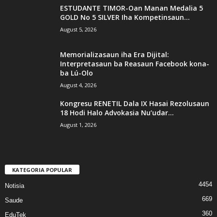
ESTUDANTE TIMOR-Oan Manan Medalia 5
GOLD No 5 SILVER Iha Kompetinsaun...
August 5, 2026
Memorializasaun iha Era Dijital:
Interpretasaun ba Reasaun Facebook kona-
ba Lú-Olo
August 4, 2026
Kongresu RENETIL Dala IX Hasai Rezolusaun
18 Hodi Halo Advokasia Nu’udar...
August 1, 2026
KATEGORIA POPULAR
4454
Notisia
669
Saude
360
EduTek