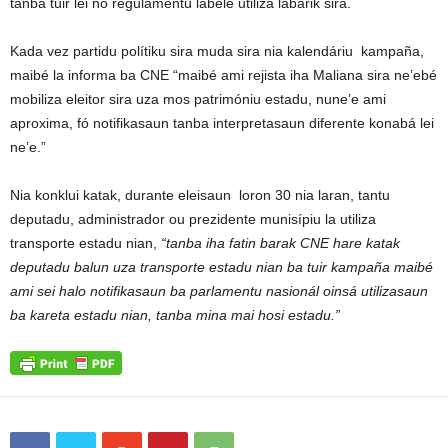
tanba tuir lei no regulamentu labele utiliza labarik sira.
Kada vez partidu polítiku sira muda sira nia kalendáriu kampaña,
maibé la informa ba CNE “maibé ami rejista iha Maliana sira ne’ebé
mobiliza eleitor sira uza mos patrimóniu estadu, nune’e ami
aproxima, fó notifikasaun tanba interpretasaun diferente konabá lei
ne’e.”
Nia konklui katak, durante eleisaun loron 30 nia laran, tantu
deputadu, administrador ou prezidente munisípiu la utiliza
transporte estadu nian,
“tanba iha fatin barak CNE hare katak
deputadu balun uza transporte estadu nian ba tuir kampaña maibé
ami sei halo notifikasaun ba parlamentu nasionál oinsá utilizasaun
ba kareta estadu nian, tanba mina mai hosi estadu.”