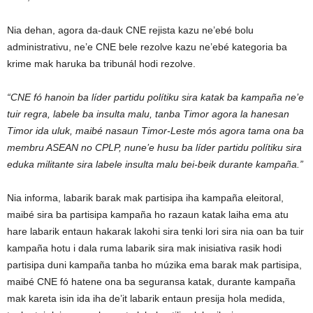
Nia dehan, agora da-dauk CNE rejista kazu ne’ebé bolu
administrativu, ne’e CNE bele rezolve kazu ne’ebé kategoria ba
krime mak haruka ba tribunál hodi rezolve.
“CNE fó hanoin ba líder partidu polítiku sira katak ba kampaña ne’e
tuir regra, labele ba insulta malu, tanba Timor agora la hanesan
Timor ida uluk, maibé nasaun Timor-Leste mós agora tama ona ba
membru ASEAN no CPLP, nune’e husu ba líder partidu polítiku sira
eduka militante sira labele insulta malu bei-beik durante kampaña.”
Nia informa, labarik barak mak partisipa iha kampaña eleitoral,
maibé sira ba partisipa kampaña ho razaun katak laiha ema atu
hare labarik entaun hakarak lakohi sira tenki lori sira nia oan ba tuir
kampaña hotu i dala ruma labarik sira mak inisiativa rasik hodi
partisipa duni kampaña tanba ho múzika ema barak mak partisipa,
maibé CNE fó hatene ona ba seguransa katak, durante kampaña
mak kareta isin ida iha de’it labarik entaun presija hola medida,