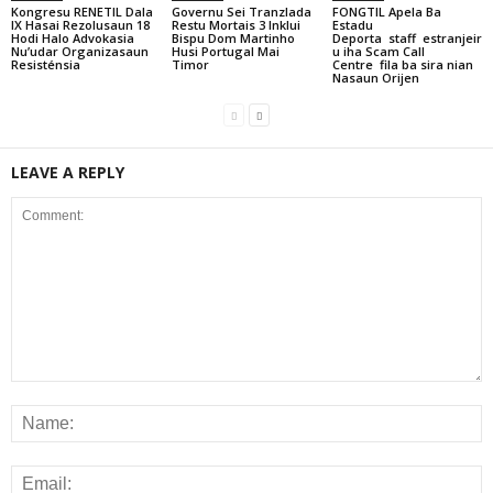
Kongresu RENETIL Dala
Governu Sei Tranzlada
FONGTIL Apela Ba
IX Hasai Rezolusaun 18
Restu Mortais 3 Inklui
Estadu
Hodi Halo Advokasia
Bispu Dom Martinho
Deporta staff estranjeir
Nu’udar Organizasaun
Husi Portugal Mai
u iha Scam Call
Resisténsia
Timor
Centre fila ba sira nian
Nasaun Orijen
LEAVE A REPLY