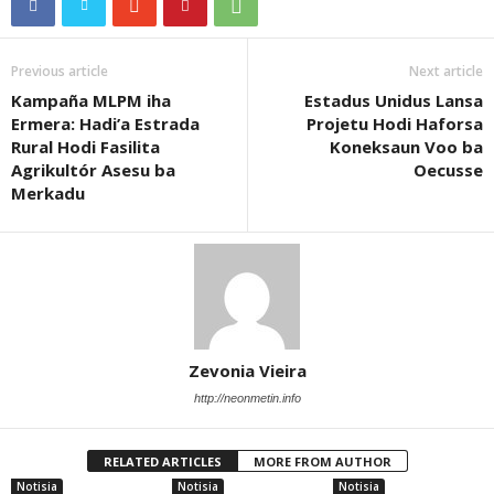
Previous article
Next article
Kampaña MLPM iha
Estadus Unidus Lansa
Ermera: Hadi’a Estrada
Projetu Hodi Haforsa
Rural Hodi Fasilita
Koneksaun Voo ba
Agrikultór Asesu ba
Oecusse
Merkadu
Zevonia Vieira
http://neonmetin.info
RELATED ARTICLES
MORE FROM AUTHOR
Notisia
Notisia
Notisia