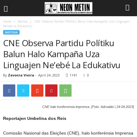
Home
Notisia
CNE Observa Partidu Polítiku Balun Halo Kampaña Uza Linguajen
Ne’ebé La Edukativu
NOTISIA
CNE Observa Partidu Polítiku
Balun Halo Kampaña Uza
Linguajen Ne’ebé La Edukativu
By
Zevonia Vieira
-
April 24, 2023
1141
0
CNE halo konferensia imprensa. [Foto: Adroaldo | 24.04.2023]
Reportajen Umbelina dos Reis
Comissão Nasional das Eleições (CNE), halo konferénsia Imprensa