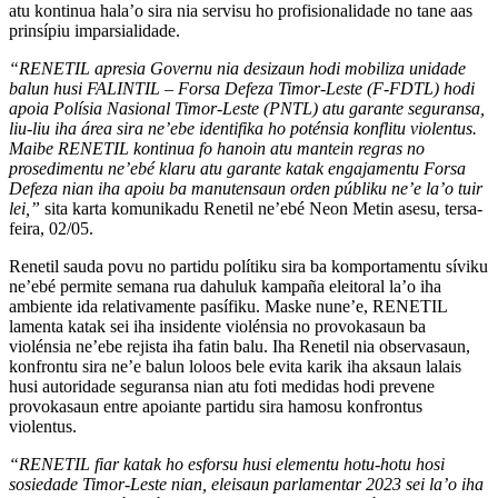
atu kontinua hala’o sira nia servisu ho profisionalidade no tane aas
prinsípiu imparsialidade.
“RENETIL apresia Governu nia desizaun hodi mobiliza unidade
balun husi FALINTIL – Forsa Defeza Timor-Leste (F-FDTL) hodi
apoia Polísia Nasional Timor-Leste (PNTL) atu garante seguransa,
liu-liu iha área sira ne’ebe identifika ho poténsia konflitu violentus.
Maibe RENETIL kontinua fo hanoin atu mantein regras no
prosedimentu ne’ebé klaru atu garante katak engajamentu Forsa
Defeza nian iha apoiu ba manutensaun orden públiku ne’e la’o tuir
lei,”
sita karta komunikadu Renetil ne’ebé Neon Metin asesu, tersa-
feira, 02/05.
Renetil sauda povu no partidu polítiku sira ba komportamentu síviku
ne’ebé permite semana rua dahuluk kampaña eleitoral la’o iha
ambiente ida relativamente pasífiku. Maske nune’e, RENETIL
lamenta katak sei iha insidente violénsia no provokasaun ba
violénsia ne’ebe rejista iha fatin balu. Iha Renetil nia observasaun,
konfrontu sira ne’e balun loloos bele evita karik iha aksaun lalais
husi autoridade seguransa nian atu foti medidas hodi prevene
provokasaun entre apoiante partidu sira hamosu konfrontus
violentus.
“RENETIL fiar katak ho esforsu husi elementu hotu-hotu hosi
sosiedade Timor-Leste nian, eleisaun parlamentar 2023 sei la’o iha