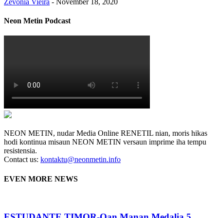
Zevonia Vieira
-
November 18, 2020
Neon Metin Podcast
NEON METIN, nudar Media Online RENETIL nian, moris hikas
hodi kontinua misaun NEON METIN versaun imprime iha tempu
resistensia.
Contact us:
kontaktu@neonmetin.info
EVEN MORE NEWS
ESTUDANTE TIMOR-Oan Manan Medalia 5