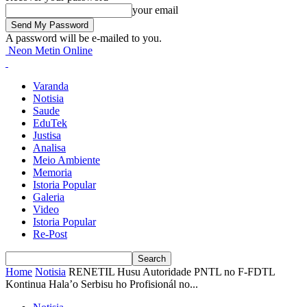
your email
A password will be e-mailed to you.
Neon Metin Online
Varanda
Notisia
Saude
EduTek
Justisa
Analisa
Meio Ambiente
Memoria
Istoria Popular
Galeria
Video
Istoria Popular
Re-Post
Home
Notisia
RENETIL Husu Autoridade PNTL no F-FDTL
Kontinua Hala’o Serbisu ho Profisionál no...