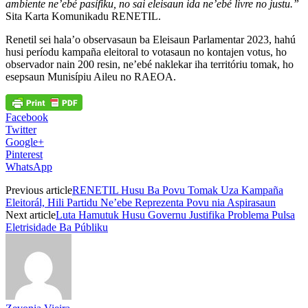
ambiente ne’ebé pasífiku, no sai eleisaun ida ne’ebé livre no justu.”
Sita Karta Komunikadu RENETIL.
Renetil sei hala’o observasaun ba Eleisaun Parlamentar 2023, hahú
husi períodu kampaña eleitoral to votasaun no kontajen votus, ho
observador nain 200 resin, ne’ebé naklekar iha territóriu tomak, ho
esepsaun Munisípiu Aileu no RAEOA.
Facebook
Twitter
Google+
Pinterest
WhatsApp
Previous article
RENETIL Husu Ba Povu Tomak Uza Kampaña
Eleitorál, Hili Partidu Ne’ebe Reprezenta Povu nia Aspirasaun
Next article
Luta Hamutuk Husu Governu Justifika Problema Pulsa
Eletrisidade Ba Públiku