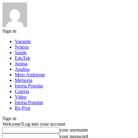
Sign in
Varanda
Notisia
Saude
EduTek
Justisa
Analisa
Meio Ambiente
Memoria
Istoria Popular
Galeria
Video
Istoria Popular
Re-Post
Sign in
Welcome!
Log into your account
your username
your password