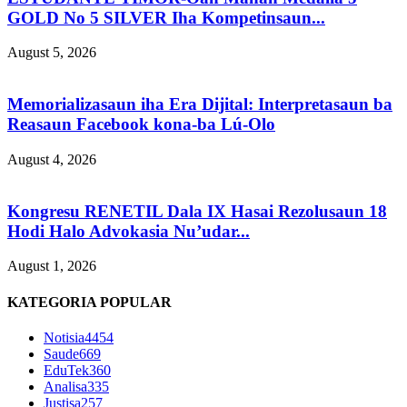
GOLD No 5 SILVER Iha Kompetinsaun...
August 5, 2026
Memorializasaun iha Era Dijital: Interpretasaun ba
Reasaun Facebook kona-ba Lú-Olo
August 4, 2026
Kongresu RENETIL Dala IX Hasai Rezolusaun 18
Hodi Halo Advokasia Nu’udar...
August 1, 2026
KATEGORIA POPULAR
Notisia
4454
Saude
669
EduTek
360
Analisa
335
Justisa
257