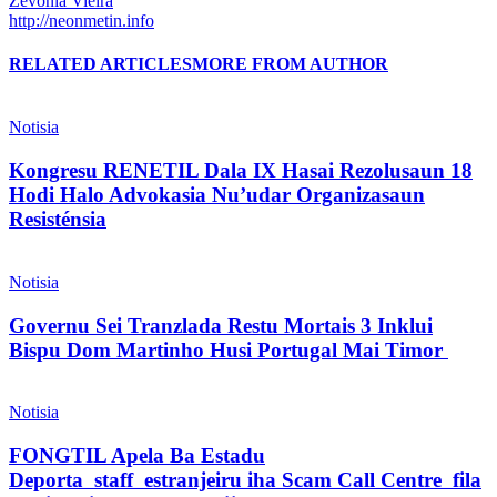
Zevonia Vieira
http://neonmetin.info
RELATED ARTICLES
MORE FROM AUTHOR
Notisia
Kongresu RENETIL Dala IX Hasai Rezolusaun 18
Hodi Halo Advokasia Nu’udar Organizasaun
Resisténsia
Notisia
Governu Sei Tranzlada Restu Mortais 3 Inklui
Bispu Dom Martinho Husi Portugal Mai Timor
Notisia
FONGTIL Apela Ba Estadu
Deporta staff estranjeiru iha Scam Call Centre fila