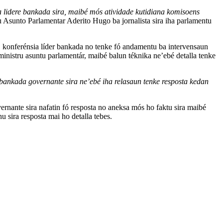
sia lidere bankada sira, maibé mós atividade kutidiana komisoens
 Asunto Parlamentar Aderito Hugo ba jornalista sira iha parlamentu
ia, konferénsia líder bankada no tenke fó andamentu ba intervensaun
i-ministru asuntu parlamentár, maibé balun téknika ne’ebé detalla tenke
 bankada governante sira ne’ebé iha relasaun tenke resposta kedan
vernante sira nafatin fó resposta no aneksa mós ho faktu sira maibé
 sira resposta mai ho detalla tebes.