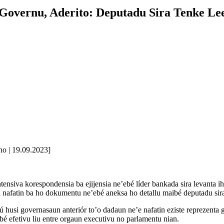
 Governu, Aderito: Deputadu Sira Tenke L
no | 19.09.2023]
nsiva korespondensia ba ejijensia ne’ebé líder bankada sira levanta ih
 nafatin ba ho dokumentu ne’ebé aneksa ho detallu maibé deputadu sira
 husi governasaun anteriór to’o dadaun ne’e nafatin eziste reprezenta
efetivu liu entre orgaun executivu no parlamentu nian.