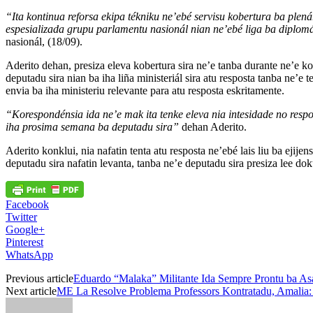
“Ita kontinua reforsa ekipa tékniku ne’ebé servisu kobertura ba plená
espesializada grupu parlamentu nasionál nian ne’ebé liga ba diplomá
nasionál, (18/09).
Aderito dehan, presiza eleva kobertura sira ne’e tanba durante ne’e k
deputadu sira nian ba iha liña ministeriál sira atu resposta tanba ne’e
envia ba iha ministeriu relevante para atu resposta eskritamente.
“Korespondénsia ida ne’e mak ita tenke eleva nia intesidade no resp
iha prosima semana ba deputadu sira”
dehan Aderito.
Aderito konklui, nia nafatin tenta atu resposta ne’ebé lais liu ba eji
deputadu sira nafatin levanta, tanba ne’e deputadu sira presiza lee d
Facebook
Twitter
Google+
Pinterest
WhatsApp
Previous article
Eduardo “Malaka” Militante Ida Sempre Prontu ba A
Next article
ME La Resolve Problema Professors Kontratadu, Amalia: