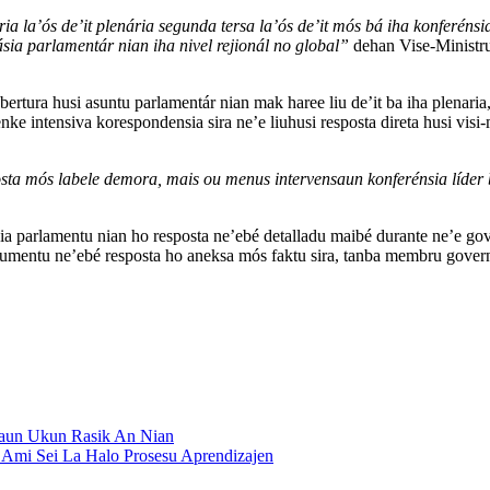
ria la’ós de’it plenária segunda tersa la’ós de’it mós bá iha konferén
sia parlamentár nian iha nivel rejionál no global”
dehan Vise-Ministru
obertura husi asuntu parlamentár nian mak haree liu de’it ba iha plenar
 tenke intensiva korespondensia sira ne’e liuhusi resposta direta husi vis
osta mós labele demora, mais ou menus intervensaun konferénsia líder
jensia parlamentu nian ho resposta ne’ebé detalladu maibé durante ne’e go
okumentu ne’ebé resposta ho aneksa mós faktu sira, tanba membru governu
saun Ukun Rasik An Nian
 Ami Sei La Halo Prosesu Aprendizajen