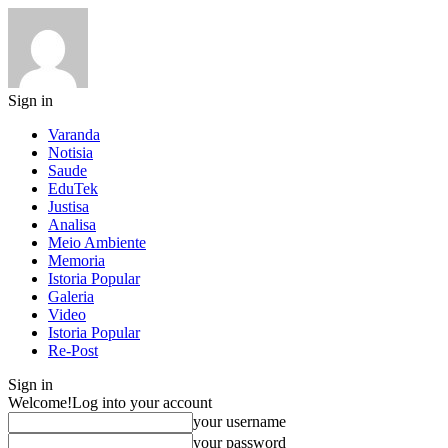
Sign in
Varanda
Notisia
Saude
EduTek
Justisa
Analisa
Meio Ambiente
Memoria
Istoria Popular
Galeria
Video
Istoria Popular
Re-Post
Sign in
Welcome!
Log into your account
your username
your password