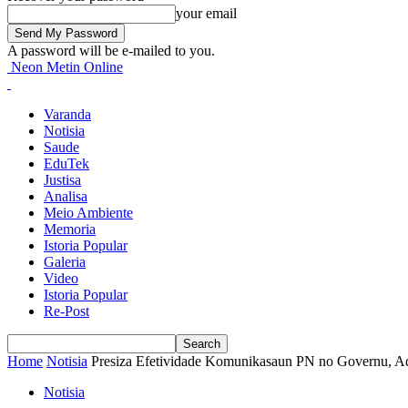
your email
A password will be e-mailed to you.
Neon Metin Online
Varanda
Notisia
Saude
EduTek
Justisa
Analisa
Meio Ambiente
Memoria
Istoria Popular
Galeria
Video
Istoria Popular
Re-Post
Home
Notisia
Presiza Efetividade Komunikasaun PN no Governu, Ad
Notisia