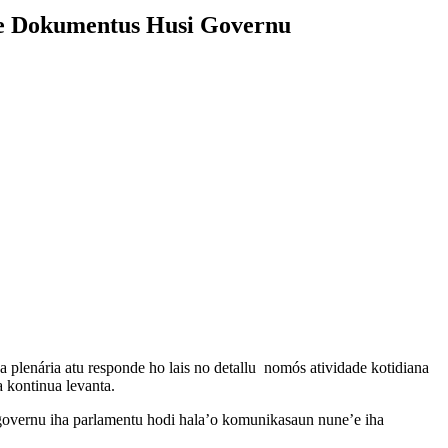
ee Dokumentus Husi Governu
a plenária atu responde ho lais no detallu nomós atividade kotidiana
 kontinua levanta.
 governu iha parlamentu hodi hala’o komunikasaun nune’e iha