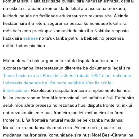
komunál sira. Falta fasilidade públiku sira hanesan estrada, ospitál
no eskola sira bandu komunidade lokál atu asesu ba merkadu,
kuidadu saúde no fasilidade edukasaun no rekursu sira. Aleinde
kestaun sira iha leten, seguransa pesoál komunidade lokál sira
mós halo ema preokupa: komunidade sira iha Naktuka resposta
katak sira
estrese
no ta’uk tanba patrulla beibeik no prezensa
militár Indonesia nian.
Matenek-na’in balu argumenta katak disputa fronteira ne’e
akontese tanba interpretasaun diferente ba dokumentu legál sira.
Timor-Leste uza Uti Possidetis Juris Tratadu 1904 nian, enkuantu
Indonezia depende ba liña mota ne’ebé kle’an liu tuir lei
internasionál
. Rezolusaun disputa fronteira simplesmente liu hosi
lei ka kooperasaun formál internasionál sei nafatin difisil. Fatór sira
seluk mós afeta prosesu no rezultadu husi disputa fronteira, inklui
natureza kontinjente husi fronteira, no lei kostumeira iha área
fronteira. Liña fronteira naturál muda beibeik tanba mudansa
klimátika ka mudansa iha mota sira. Aleinde ne’e, maske iha
mudansa iha fronteira, komunidade sira husi Noel Besi-Citrana iha