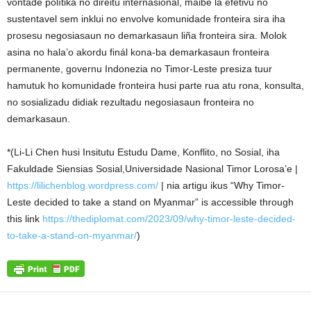
vontade polítika no direitu internasionál, maibé la efetivu no
sustentavel sem inklui no envolve komunidade fronteira sira iha
prosesu negosiasaun no demarkasaun liña fronteira sira. Molok
asina no hala’o akordu finál kona-ba demarkasaun fronteira
permanente, governu Indonezia no Timor-Leste presiza tuur
hamutuk ho komunidade fronteira husi parte rua atu rona, konsulta,
no sosializadu didiak rezultadu negosiasaun fronteira no
demarkasaun.
*(Li-Li Chen husi Insitutu Estudu Dame, Konflito, no Sosial, iha
Fakuldade Siensias Sosial,Universidade Nasional Timor Lorosa’e |
https://lilichenblog.wordpress.com/
| nia artigu ikus “Why Timor-
Leste decided to take a stand on Myanmar” is accessible through
this link
https://thediplomat.com/2023/09/why-timor-leste-decided-
to-take-a-stand-on-myanmar/
)