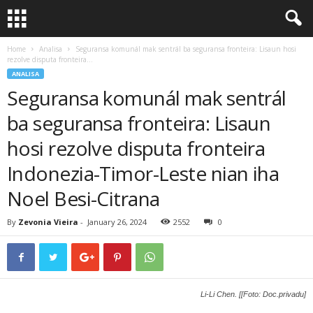
Home
Analisa
Seguransa komunál mak sentrál ba seguransa fronteira: Lisaun hosi
rezolve disputa fronteira...
ANALISA
Seguransa komunál mak sentrál
ba seguransa fronteira: Lisaun
hosi rezolve disputa fronteira
Indonezia-Timor-Leste nian iha
Noel Besi-Citrana
By
Zevonia Vieira
-
January 26, 2024
2552
0
Li-Li Chen. [[Foto: Doc.privadu]