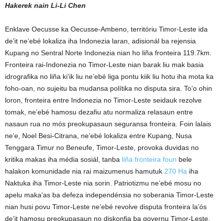
Hakerek nain Li-Li Chen
Enklave Oecusse ka Oecusse-Ambeno, territóriu Timor-Leste ida
de’it ne’ebé lokaliza iha Indonezia laran, adisionál ba rejensia
Kupang no Sentral Norte Indonezia nian ho liña fronteira 119.7km.
Fronteira rai-Indonezia no Timor-Leste nian barak liu mak basia
idrografika no liña ki’ik liu ne’ebé liga pontu kiik liu hotu iha mota ka
foho-oan, no sujeitu ba mudansa polítika no disputa sira. To’o ohin
loron, fronteira entre Indonezia no Timor-Leste seidauk rezolve
tomak, ne’ebé hamosu dezafiu atu normaliza relasaun entre
nasaun rua no mós preokupasaun seguransa fronteira. Foin lalais
ne’e, Noel Besi-Citrana, ne’ebé lokaliza entre Kupang, Nusa
Tenggara Timur no Beneufe, Timor-Leste, provoka duvidas no
kritika makas iha média sosiál, tanba
liña fronteira foun
bele
halakon komunidade nia rai maizumenus hamutuk
270 Ha
iha
Naktuka iha Timor-Leste nia sorin. Patriotizmu ne’ebé mosu no
apelu maka’as ba defeza independénsia no soberania Timor-Leste
nian husi povu Timor-Leste ne’ebé revolve disputa fronteira la’ós
de’it hamosu preokupasaun no diskonfia ba governu Timor-Leste,