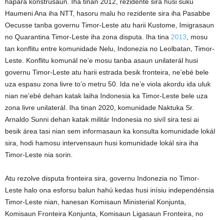
hapara konstrusaun. Iha tinan 2012, rezidente sira husi suku
Haumeni Ana iha NTT, hasoru malu ho rezidente sira iha Pasabbe
Oecusse tanba governu Timor-Leste atu harii Kustome, Imigrasaun
no Quarantina Timor-Leste iha zona disputa. Iha tina
2013
, mosu
tan konflitu entre komunidade Nelu, Indonezia no Leolbatan, Timor-
Leste. Konflitu komunál ne’e mosu tanba asaun unilaterál husi
governu Timor-Leste atu harii estrada besik fronteira, ne’ebé bele
uza espasu zona livre to’o metru 50. Ida ne’e viola akordu ida uluk
nian ne’ebé dehan katak laiha Indonesia ka Timor-Leste bele uza
zona livre unilaterál. Iha tinan 2020, komunidade Naktuka Sr.
Arnaldo Sunni dehan katak militár Indonesia no sivíl sira tesi ai
besik área tasi nian sem informasaun ka konsulta komunidade lokál
sira, hodi hamosu intervensaun husi komunidade lokál sira iha
Timor-Leste nia sorin.
Atu rezolve disputa fronteira sira, governu Indonezia no Timor-
Leste halo ona esforsu balun hahú kedas husi inísiu independénsia
Timor-Leste nian, hanesan Komisaun Ministerial Konjunta,
Komisaun Fronteira Konjunta, Komisaun Ligasaun Fronteira, no