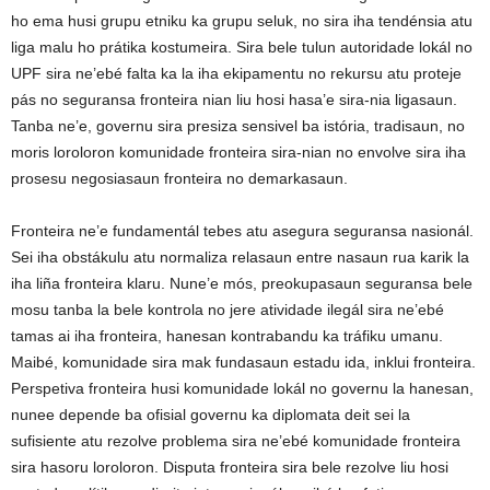
ho ema husi grupu etniku ka grupu seluk, no sira iha tendénsia atu
liga malu ho prátika kostumeira. Sira bele tulun autoridade lokál no
UPF sira ne’ebé falta ka la iha ekipamentu no rekursu atu proteje
pás no seguransa fronteira nian liu hosi hasa’e sira-nia ligasaun.
Tanba ne’e, governu sira presiza sensivel ba istória, tradisaun, no
moris loroloron komunidade fronteira sira-nian no envolve sira iha
prosesu negosiasaun fronteira no demarkasaun.
Fronteira ne’e fundamentál tebes atu asegura seguransa nasionál.
Sei iha obstákulu atu normaliza relasaun entre nasaun rua karik la
iha liña fronteira klaru. Nune’e mós, preokupasaun seguransa bele
mosu tanba la bele kontrola no jere atividade ilegál sira ne’ebé
tamas ai iha fronteira, hanesan kontrabandu ka tráfiku umanu.
Maibé, komunidade sira mak fundasaun estadu ida, inklui fronteira.
Perspetiva fronteira husi komunidade lokál no governu la hanesan,
nunee depende ba ofisial governu ka diplomata deit sei la
sufisiente atu rezolve problema sira ne’ebé komunidade fronteira
sira hasoru loroloron. Disputa fronteira sira bele rezolve liu hosi