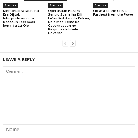
Analisa
Analisa
Analisa
Memorializasaun iha
Operasaun Hasoru
Closest to the Crisis,
Era Dijital:
Sentru Scam Iha Dili
Furthest from the Powe
Interpretasaun ba
La’os Deit Asuntu Polisia,
Reasaun Facebook
Ne’e Mos Teste Ba
kona-ba Lú-Olo
Governasaun no
Responsabilidade
Governo
LEAVE A REPLY