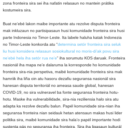
zona fronteira sira sei iha nafatin relasaun no mantein prátika
kostumeira sira.
Buat ne’ebé lakon maibe importante atu rezolve disputa fronteira
mak inkluzaun no partisipasaun husi komunidade fronteira sira husi
parte Indonesia no Timor-Leste. Ita labele haluha katak Indonezia
no Timor-Leste konkorda atu “
determina setór fronteira sira seluk
liu husi konsidera relasaun sosiokultural no moris-di’ak povu sira
ne’ebé hela iha setór rua ne’e
” iha sorumutu KOS daruak. Fronteira
nasionál iha mapa ne’e dalaruma la korresponde ho komunidade
fronteira sira-nia perspetiva, maibé komunidade fronteira sira mak
hamriik iha liña oin atu hasoru dezafiu seguransa nasionál sira
hanesan disputa territoriál no ameasa saude global, hanesan
COVID-19, no sira vulneravel ba fonte seguransa fronteira hotu-
hotu. Maske iha vulnerabilidade, sira-nia reziliensia halo sira atu
adapta ka rezolve dezafiu balun. Papél komunidade sira-nian iha
seguransa fronteira nian seidauk hetan atensaun makas husi lider
politika sira, maibé komunidade sira hala’o papél importante hodi
sustenta pás no seguransa iha fronteira. Sira iha ligasaun kulturál