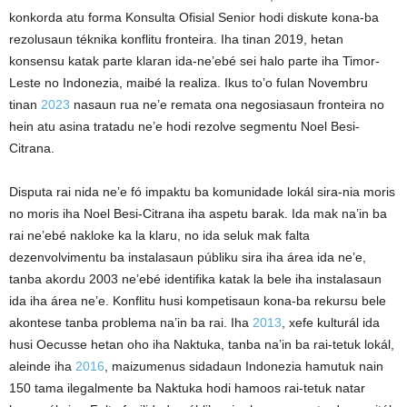
konkorda atu forma Konsulta Ofisial Senior hodi diskute kona-ba
rezolusaun téknika konflitu fronteira. Iha tinan 2019, hetan
konsensu katak parte klaran ida-ne’ebé sei halo parte iha Timor-
Leste no Indonezia, maibé la realiza. Ikus to’o fulan Novembru
tinan
2023
nasaun rua ne’e remata ona negosiasaun fronteira no
hein atu asina tratadu ne’e hodi rezolve segmentu Noel Besi-
Citrana.
Disputa rai nida ne’e fó impaktu ba komunidade lokál sira-nia moris
no moris iha Noel Besi-Citrana iha aspetu barak. Ida mak na’in ba
rai ne’ebé nakloke ka la klaru, no ida seluk mak falta
dezenvolvimentu ba instalasaun públiku sira iha área ida ne’e,
tanba akordu 2003 ne’ebé identifika katak la bele iha instalasaun
ida iha área ne’e. Konflitu husi kompetisaun kona-ba rekursu bele
akontese tanba problema na’in ba rai. Iha
2013
, xefe kulturál ida
husi Oecusse hetan oho iha Naktuka, tanba na’in ba rai-tetuk lokál,
aleinde iha
2016
, maizumenus sidadaun Indonezia hamutuk nain
150 tama ilegalmente ba Naktuka hodi hamoos rai-tetuk natar