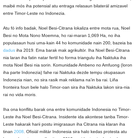
maibé mós iha potensial atu entraga relasaun bilaterál amizavel
entre Timor-Leste no Indonezia.
Atu fó info badak, Noel Besi-Citrana lokaliza entre mota rua, Noel
Besi no Mota Nono Moemna, ho rai-maran 1,069 Ha, no iha
populasaun husi uma-kain 44 ho komunidade nain 200, bazeia ba
dadus
iha 2019. Ema barak mak agrikultór. Iha Noel Besi-Citrana
nia laran iha fatin natar fertil ho forma triangulu iha Naktuka iha
mota Noel Besi nia sorin. Komunidade Ambeno no Amfuong (loron
iha parte Indonezia) fahe rai Naktuka dezde tempu okupasaun
Indonezia nian, no sira rasik mak reklama na’in ba rai. Liña
fronteira foun bele halo Timor-oan sira iha Naktuka lakon sira-nia
rai no vida moris.
Iha ona konflitu barak ona entre komunidade Indonesia no Timor-
Leste iha Noel Besi-Citrana. Insidente ida akontese tanba Timor-
Leste hakarak harii postu imigrasaun iha Citrana nia klaran iha
tinan
2008
. Ofisiál militár Indonesia sira halo kedas protesta atu