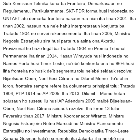
Sub-Komisaun Teknika kona-ba Fronteira, Demarkasaun no
Regulamentu. Partikularmente, SKT-FDR forma husi Indonezia no
UNTAET atu demarka fronteira nasaun rua nian iha tinan 2001. Iha
tinan 2002, nasaun rua ne’e hahú interpretasaun konjunta ba
Tratadu 1904 no survei rekonesementu. Iha tinan 2005, Ministru
Negosiu Estranjeiru sira husi parte rua asina ona Akordu
Provizional ho baze legál ba Tratadu 1904 no Premiu Tribunal
Permanente iha tinan 1914, Hasan Wirayuda husi Indonezia no
Ramos Horta husi Timor-Leste, ne’ebé konkorda ona ho 96% husi
liña fronteira no husik de’it segmentu tolu ne’ebé seidauk rezolve:
Bijaelsuan-Oben, Noel Besi-Citrana no Dilumil-Memo. To’o ohin
loron, fronteira sempre refere ba dokumentu prinsipál tolu: Tratadu
1904, PTP 1914 no AP 2005. Iha 2013, Dilumil – Memo hetan
solusaun ho susesu liu husi AP Adendum 2005 maibé Bijaelsuan-
Oben, Noel Besi-Citrana seidauk rezolve. Iha loron 13 fulan
Fevereiru tinan 2017, Ministru Koordenador Wiranto, Ministru
Negosiu Estranjeiru Retno Marsudi no Ministru Planeamentu
Estratejiku no Investimentu Republika Demokratika Timor-Leste
Xanana Gusmao hala’o sorumutu iha Jakarta, iha ne’ebé sira