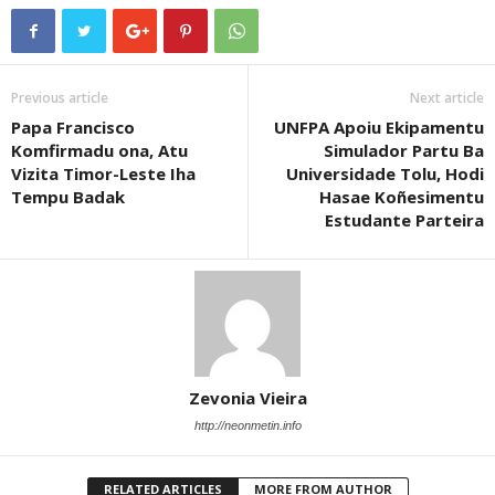
Previous article
Next article
Papa Francisco
UNFPA Apoiu Ekipamentu
Komfirmadu ona, Atu
Simulador Partu Ba
Vizita Timor-Leste Iha
Universidade Tolu, Hodi
Tempu Badak
Hasae Koñesimentu
Estudante Parteira
Zevonia Vieira
http://neonmetin.info
RELATED ARTICLES
MORE FROM AUTHOR