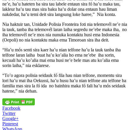
ne’e, ha’u hateten ba sira tau labele entaun sira fó ha’u maka tau,
lakleur ha’u tau mas sira baku ha’u dolar ona entaun hau liman
nakdedar, ha’u temi deit sira langsung loke haree,” Nia konta.
Nia haktuir tan, Unidade Polisia Fronteira foti nia telemovél ne’e nia
la tauk, tanba iha telemovél laran laiha segredu ne’ebe maka iha, no
iha telemovél ne’e mos nia nunuka kontaktu husi ema Indonesia
(Oepoli) no nia kontaktu maka ema Timoroan sira iha deit.
“Ha’u mós senti sira kaer ha’u nian telfone ha’u la tauk tanba iha
telfone laran laiha buat ha’u ko’alia ho ema ne’ebe iha sorin,
kecuali ha’u ko’alia mai ema husi ne’e bele mas atu ko’alia ema
sorin laiha,” nia esklarese.
“To’o agora polisia seidauk fó fila hau nian telfone, momentu sira
lori ha’u mai iha Oekussi, ha’u husu ha’u nian telfone atu telfone ba
familia mas sira la fó ida no bainhira maka fó fali ha’u mós seidauk
hatene,” nia dehan.
Facebook
Twitter
Google+
Pinterest
WhatsApp