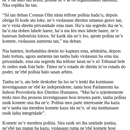
Nka esplika liu tan.
“Sá tan dehan Cosmas Olin ninia telfone polísia hada’u, depois
obriga fó kode atu loke, ne’e violasaun direitus umanus grave tan,
ne’e viola direitu privasidade ema nian. Ha’u nia segredu iha ne’e,
ha’u nia doben labele haree, ha’u nia fen mos labele haree, ne’e
hanesan Indonézia loloos. Sé karik ida ne’e los, ajente polísia ne’e
komete, violasaun aumenta tan,” nia dehan.
Nia hateten, horbainhira detein no kaptura ema, arbitrária, depois
halo tortura, agora aumenta tan tanba halo violasaun ba ema nia
privasidade, ema nia segredu iha telfone laran ne’e só Tribunal bele
fo orden mak foin bele. Timor ne’e estadu de direitu la’os estadu do
poder, ne’ebé polísia halo sasan arbiru.
Tanba ne’e, atu bele deskobre lia los ne’e tenki iha komisaun
investigasaun ne’ebé ke independente, tantu hosi Parlamentu ka
liuhosi Provedoria dos Direitos Humanos. “Mai ha’u urjentemente
tenki mos iha prosesu investigasaun hosi terseira parte, tanba polísia
rasik komete ona iha ne’e. Polísia mos parte interesante iha kazu
ne’e tanba nia membru komete kazu ida ne’e, sé nia instituisaun
rasik laiha integridade”.
Komete ne’e membru polísia. Sira rasik sei iha unidade justisa,
ne’ebé tau matan ba kazu, violasaun ruma ne’ebé komete hosi