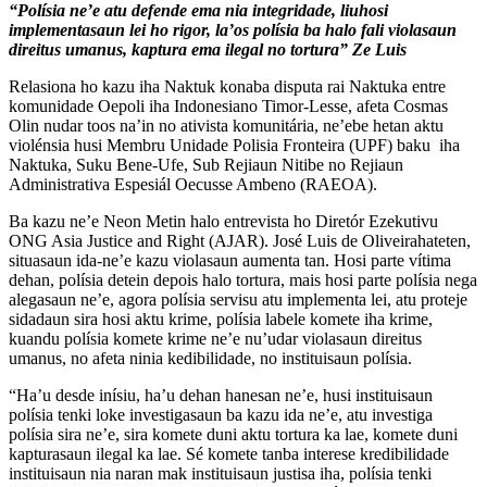
“Polísia ne’e atu defende ema nia integridade, liuhosi
implementasaun lei ho rigor, la’os polísia ba halo fali violasaun
direitus umanus, kaptura ema ilegal no tortura” Ze Luis
Relasiona ho kazu iha Naktuk konaba disputa rai Naktuka entre
komunidade Oepoli iha Indonesiano Timor-Lesse, afeta Cosmas
Olin nudar toos na’in no ativista komunitária, ne’ebe hetan aktu
violénsia husi Membru Unidade Polisia Fronteira (UPF) baku iha
Naktuka, Suku Bene-Ufe, Sub Rejiaun Nitibe no Rejiaun
Administrativa Espesiál Oecusse Ambeno (RAEOA).
Ba kazu ne’e Neon Metin halo entrevista ho Diretór Ezekutivu
ONG Asia Justice and Right (AJAR). José Luis de Oliveirahateten,
situasaun ida-ne’e kazu violasaun aumenta tan. Hosi parte vítima
dehan, polísia detein depois halo tortura, mais hosi parte polísia nega
alegasaun ne’e, agora polísia servisu atu implementa lei, atu proteje
sidadaun sira hosi aktu krime, polísia labele komete iha krime,
kuandu polísia komete krime ne’e nu’udar violasaun direitus
umanus, no afeta ninia kedibilidade, no instituisaun polísia.
“Ha’u desde inísiu, ha’u dehan hanesan ne’e, husi instituisaun
polísia tenki loke investigasaun ba kazu ida ne’e, atu investiga
polísia sira ne’e, sira komete duni aktu tortura ka lae, komete duni
kapturasaun ilegal ka lae. Sé komete tanba interese kredibilidade
instituisaun nia naran mak instituisaun justisa iha, polísia tenki