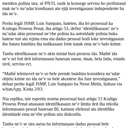
membru polísia sira, sé PNTL rasik la konsege servisu ho profisional
mak ne’e nu’udar kondisaun atu ejiji investigasaun independente ba
ida ne’e.
Peritu legál JSMP, Luis Sampaio, hateten, iha lei prosesual ka
Kodugu Prosesu Penal, iha artigu 53, defini ‘identifikasaun’ ne’e
nu’udar aktu prosesual ne’ebe polisia ka autoridade polisia buka
hatene tuir atu rejista ema nia dadus pessoal hodi loke investigasaun
iha futuru bainhira iha indikasaun forte katak ema ne’e halo krime.
Tanba idenfikasaun ne’e aktu inisial husi prosesu ida. Maibé ida
ne’e sei foti deit informasaun hanesan naran, tinan, hela fatin, estadu
sivil, servisu ect.
“Maibé telemovel ne’e so bele prende bainhira konsidera nu’udar
objetu krime no ida ne’e so bele akontese iha faze investigasaun,”
dehan peritu legál JSMP, Luis Sampaio ba Neon Metin, liuhusi via
whatsApp, Kinta 2/03.
Nia esplika, tuir esperitu norma prosesual husi artigu 53 Kodigu
Prosesu Penal atuasaun identifikasaun ne’e limita deit iha rekolla
informasaun pesoal hanesan BI, kartaun eleitoral atu identifika
identidade ema ne’ebe polisia sira diskonfia.
Tanba ne’e se sira asesu ba informasaun dadus pessoal bele