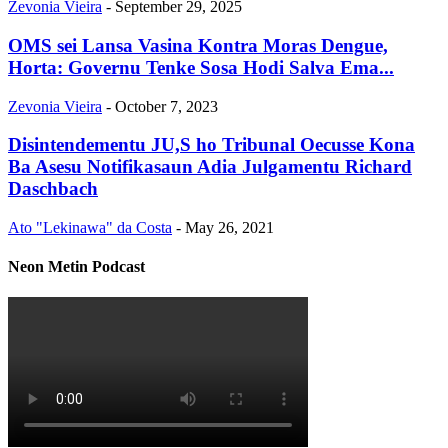
Zevonia Vieira
-
September 29, 2025
OMS sei Lansa Vasina Kontra Moras Dengue,
Horta: Governu Tenke Sosa Hodi Salva Ema...
Zevonia Vieira
-
October 7, 2023
Disintendementu JU,S ho Tribunal Oecusse Kona
Ba Asesu Notifikasaun Adia Julgamentu Richard
Daschbach
Ato "Lekinawa" da Costa
-
May 26, 2021
Neon Metin Podcast