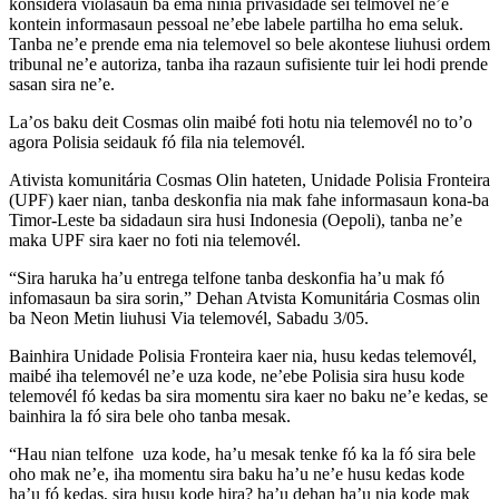
konsidera violasaun ba ema ninia privasidade sei telmovel ne’e
kontein informasaun pessoal ne’ebe labele partilha ho ema seluk.
Tanba ne’e prende ema nia telemovel so bele akontese liuhusi ordem
tribunal ne’e autoriza, tanba iha razaun sufisiente tuir lei hodi prende
sasan sira ne’e.
La’os baku deit Cosmas olin maibé foti hotu nia telemovél no to’o
agora Polisia seidauk fó fila nia telemovél.
Ativista komunitária Cosmas Olin hateten, Unidade Polisia Fronteira
(UPF) kaer nian, tanba deskonfia nia mak fahe informasaun kona-ba
Timor-Leste ba sidadaun sira husi Indonesia (Oepoli), tanba ne’e
maka UPF sira kaer no foti nia telemovél.
“Sira haruka ha’u entrega telfone tanba deskonfia ha’u mak fó
infomasaun ba sira sorin,” Dehan Atvista Komunitária Cosmas olin
ba Neon Metin liuhusi Via telemovél, Sabadu 3/05.
Bainhira Unidade Polisia Fronteira kaer nia, husu kedas telemovél,
maibé iha telemovél ne’e uza kode, ne’ebe Polisia sira husu kode
telemovél fó kedas ba sira momentu sira kaer no baku ne’e kedas, se
bainhira la fó sira bele oho tanba mesak.
“Hau nian telfone uza kode, ha’u mesak tenke fó ka la fó sira bele
oho mak ne’e, iha momentu sira baku ha’u ne’e husu kedas kode
ha’u fó kedas, sira husu kode hira? ha’u dehan ha’u nia kode mak