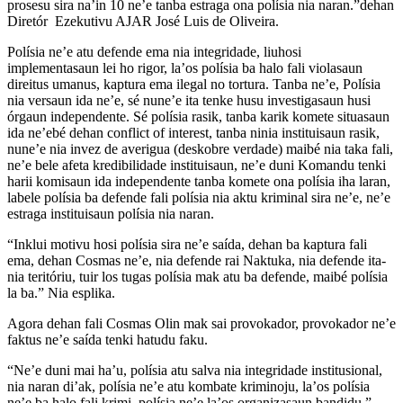
prosesu sira na’in 10 ne’e tanba estraga ona polísia nia naran.”dehan
Diretór Ezekutivu AJAR José Luis de Oliveira.
Polísia ne’e atu defende ema nia integridade, liuhosi
implementasaun lei ho rigor, la’os polísia ba halo fali violasaun
direitus umanus, kaptura ema ilegal no tortura. Tanba ne’e, Polísia
nia versaun ida ne’e, sé nune’e ita tenke husu investigasaun husi
órgaun independente. Sé polísia rasik, tanba karik komete situasaun
ida ne’ebé dehan conflict of interest, tanba ninia instituisaun rasik,
nune’e nia invez de averigua (deskobre verdade) maibé nia taka fali,
ne’e bele afeta kredibilidade instituisaun, ne’e duni Komandu tenki
harii komisaun ida independente tanba komete ona polísia iha laran,
labele polísia ba defende fali polísia nia aktu kriminal sira ne’e, ne’e
estraga instituisaun polísia nia naran.
“Inklui motivu hosi polísia sira ne’e saída, dehan ba kaptura fali
ema, dehan Cosmas ne’e, nia defende rai Naktuka, nia defende ita-
nia teritóriu, tuir los tugas polísia mak atu ba defende, maibé polísia
la ba.” Nia esplika.
Agora dehan fali Cosmas Olin mak sai provokador, provokador ne’e
faktus ne’e saída tenki hatudu faku.
“Ne’e duni mai ha’u, polísia atu salva nia integridade institusional,
nia naran di’ak, polísia ne’e atu kombate kriminoju, la’os polísia
ne’e ba halo fali krimi, polísia ne’e la’os organizasaun bandidu,”