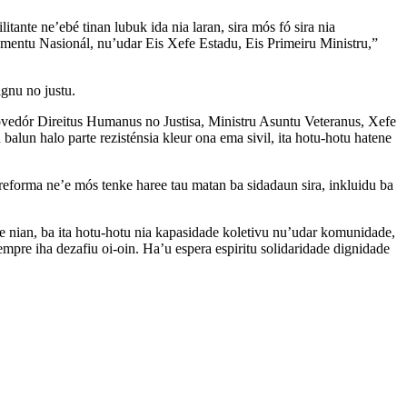
itante ne’ebé tinan lubuk ida nia laran, sira mós fó sira nia
rlamentu Nasionál, nu’udar Eis Xefe Estadu, Eis Primeiru Ministru,”
ignu no justu.
rovedór Direitus Humanus no Justisa, Ministru Asuntu Veteranus, Xefe
un halo parte rezisténsia kleur ona ema sivil, ita hotu-hotu hatene
 reforma ne’e mós tenke haree tau matan ba sidadaun sira, inkluidu ba
te nian, ba ita hotu-hotu nia kapasidade koletivu nu’udar komunidade,
empre iha dezafiu oi-oin. Ha’u espera espiritu solidaridade dignidade