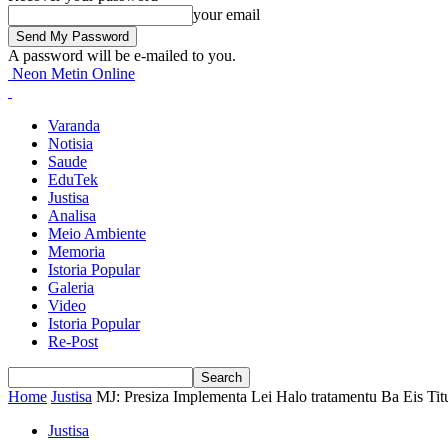
your email
A password will be e-mailed to you.
Neon Metin Online
Varanda
Notisia
Saude
EduTek
Justisa
Analisa
Meio Ambiente
Memoria
Istoria Popular
Galeria
Video
Istoria Popular
Re-Post
Home
Justisa
MJ: Presiza Implementa Lei Halo tratamentu Ba Eis Tit
Justisa