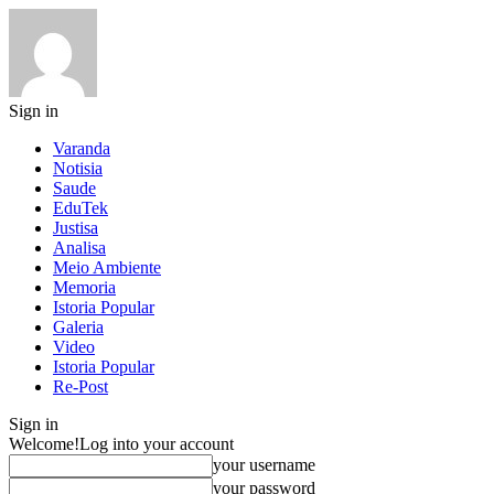
Sign in
Varanda
Notisia
Saude
EduTek
Justisa
Analisa
Meio Ambiente
Memoria
Istoria Popular
Galeria
Video
Istoria Popular
Re-Post
Sign in
Welcome!
Log into your account
your username
your password