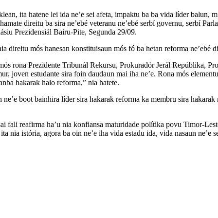
n, ita hatene lei ida ne’e sei afeta, impaktu ba ba vida líder balun, mil
a hamate direitu ba sira ne’ebé veteranu ne’ebé serbí governu, serbí Pa
siu Prezidensiál Bairu-Pite, Segunda 29/09.
a nia direitu mós hanesan konstituisaun mós fó ba hetan reforma ne’ebé d
a mós rona Prezidente Tribunál Rekursu, Prokuradór Jerál Repúblika, P
joven estudante sira foin daudaun mai iha ne’e. Rona mós elementu bal
tanba hakarak halo reforma,” nia hatete.
un ne’e boot bainhira líder sira hakarak reforma ka membru sira hakarak
ai fali reafirma ha’u nia konfiansa maturidade polítika povu Timor-Les
a nia istória, agora ba oin ne’e iha vida estadu ida, vida nasaun ne’e s