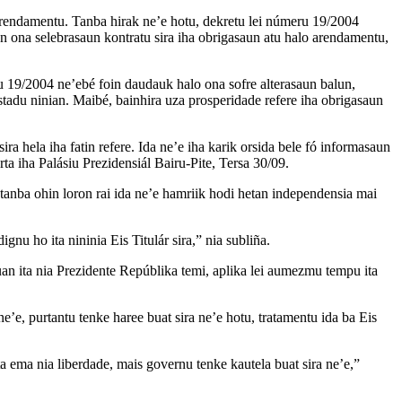
 arendamentu. Tanba hirak ne’e hotu, dekretu lei númeru 19/2004
n ona selebrasaun kontratu sira iha obrigasaun atu halo arendamentu,
u 19/2004 ne’ebé foin daudauk halo ona sofre alterasaun balun,
tadu ninian. Maibé, bainhira uza prosperidade refere iha obrigasaun
 sira hela iha fatin refere. Ida ne’e iha karik orsida bele fó informasaun
ta iha Palásiu Prezidensiál Bairu-Pite, Tersa 30/09.
, tanba ohin loron rai ida ne’e hamriik hodi hetan independensia mai
gnu ho ita nininia Eis Titulár sira,” nia subliña.
uan ita nia Prezidente Repúblika temi, aplika lei aumezmu tempu ita
 ne’e, purtantu tenke haree buat sira ne’e hotu, tratamentu ida ba Eis
ta ema nia liberdade, mais governu tenke kautela buat sira ne’e,”