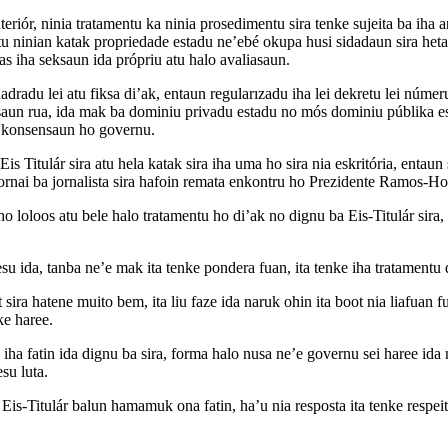
riór, ninia tratamentu ka ninia prosedimentu sira tenke sujeita ba iha
tu ninian katak propriedade estadu ne’ebé okupa husi sidadaun sira heta
s iha seksaun ida própriu atu halo avaliasaun.
radu lei atu fiksa di’ak, entaun regularızadu iha lei dekretu lei númer
uasaun rua, ida mak ba dominiu privadu estadu no mós dominiu públika es
a konsensaun ho governu.
 Eis Titulár sira atu hela katak sira iha uma ho sira nia eskritória, entaun
ornai ba jornalista sira hafoin remata enkontru ho Prezidente Ramos-Hor
o loloos atu bele halo tratamentu ho di’ak no dignu ba Eis-Titulár sira
u ida, tanba ne’e mak ita tenke pondera fuan, ita tenke iha tratamentu di
a hatene muito bem, ita liu faze ida naruk ohin ita boot nia liafuan f
ke haree.
za iha fatin ida dignu ba sira, forma halo nusa ne’e governu sei haree ida
su luta.
 Eis-Titulár balun hamamuk ona fatin, ha’u nia resposta ita tenke respei