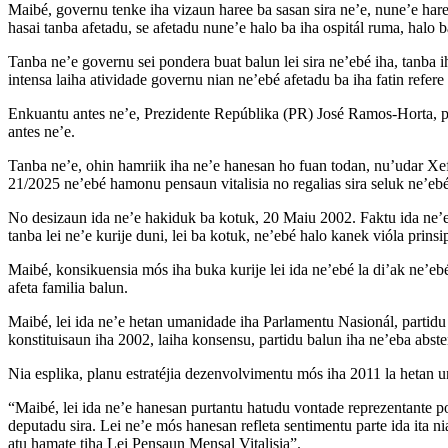
Maibé, governu tenke iha vizaun haree ba sasan sira ne’e, nune’e haree
hasai tanba afetadu, se afetadu nune’e halo ba iha ospitál ruma, halo b
Tanba ne’e governu sei pondera buat balun lei sira ne’ebé iha, tanba i
intensa laiha atividade governu nian ne’ebé afetadu ba iha fatin refere 
Enkuantu antes ne’e, Prezidente Repúblika (PR) José Ramos-Horta, pro
antes ne’e.
Tanba ne’e, ohin hamriik iha ne’e hanesan ho fuan todan, nu’udar Xef
21/2025 ne’ebé hamonu pensaun vitalisia no regalias sira seluk ne’eb
No desizaun ida ne’e hakiduk ba kotuk, 20 Maiu 2002. Faktu ida ne’e 
tanba lei ne’e kurije duni, lei ba kotuk, ne’ebé halo kanek vióla prins
Maibé, konsikuensia mós iha buka kurije lei ida ne’ebé la di’ak ne’ebé 
afeta familia balun.
Maibé, lei ida ne’e hetan umanidade iha Parlamentu Nasionál, partidu s
konstituisaun iha 2002, laiha konsensu, partidu balun iha ne’eba abste
Nia esplika, planu estratéjia dezenvolvimentu mós iha 2011 la hetan u
“Maibé, lei ida ne’e hanesan purtantu hatudu vontade reprezentante p
deputadu sira. Lei ne’e mós hanesan refleta sentimentu parte ida ita ni
atu hamate tiha Lei Pensaun Mensal Vitalisia”.