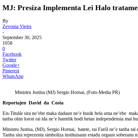
MJ: Presiza Implementa Lei Halo tratamen
By
Zevonia Vieira
-
September 30, 2025
1058
0
Facebook
Twitter
Google+
Pinterest
WhatsApp
Ministru Justisa (MJ) Sergio Hornai, (Foto-Media PR)
Reportajen David da Costa
Eis-Titulár sira ne’ebe maka dadaun ne’e husik hela uma ne’ebe maka 
tanba ohin loron rai ida ne’e hamriik hodi hetan independensia mai husi
Ministru Justisa, (MJ), Sergio Hornai, hatete, rai Faról ne’e tanba rai
Tanba sira reprezenta simboliza instituisaun estadu orgaun soberanu n