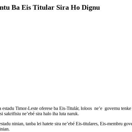
tu Ba Eis Titular Sira Ho Dignu
estadu Timor-Leste oferese ba Eis-Titulár, loloos ne’e governu tenke 
 sakrifisiu ne’ebé sira halo iha luta naruk.
 estadu ninian, tanba lei hatete sira ne’ebé Eis-titulares, Eis-membru g
inian.