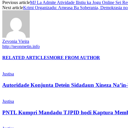
Previous article
MJ La Admite Atividade Ilistiu ka Jogu Online Sei Re
Next article
Krimi Organizadu: Ameasa Ba Soberania, Demokrasia no
Zevonia Vieira
http://neonmetin.info
RELATED ARTICLES
MORE FROM AUTHOR
Justisa
Autoridade Konjunta Detein Sidadaun Xineza Na’in-
Justisa
PNTL Kumpri Mandadu TJPID hodi Kaptura Membr