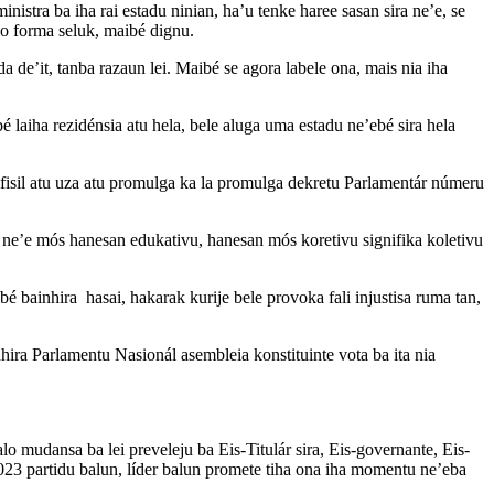
istra ba iha rai estadu ninian, ha’u tenke haree sasan sira ne’e, se
 ho forma seluk, maibé dignu.
a de’it, tanba razaun lei. Maibé se agora labele ona, mais nia iha
laiha rezidénsia atu hela, bele aluga uma estadu ne’ebé sira hela
ifisil atu uza atu promulga ka la promulga dekretu Parlamentár númeru
 ne’e mós hanesan edukativu, hanesan mós koretivu signifika koletivu
bé bainhira hasai, hakarak kurije bele provoka fali injustisa ruma tan,
nhira Parlamentu Nasionál asembleia konstituinte vota ba ita nia
 mudansa ba lei preveleju ba Eis-Titulár sira, Eis-governante, Eis-
l 2023 partidu balun, líder balun promete tiha ona iha momentu ne’eba