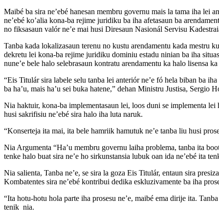
Maibé ba sira ne’ebé hanesan membru governu mais la tama iha lei ante
ne’ebé ko’alia kona-ba rejime juridiku ba iha afetasaun ba arendamen
no fiksasaun valór ne’e mai husi Diresaun Nasionál Servisu Kadestraia
Tanba kada lokalizasaun terenu no kustu arendamentu kada mestru kuad
dekretu lei kona-ba rejime juridiku dominiu estadu ninian ba iha sit
nune’e bele halo selebrasaun kontratu arendamentu ka halo lisensa k
“Eis Titulár sira labele selu tanba lei anteriór ne’e fó hela biban ba iha
ba ha’u, mais ha’u sei buka hatene,” dehan Ministru Justisa, Sergio H
Nia haktuir, kona-ba implementasaun lei, loos duni se implementa lei h
husi sakrifisiu ne’ebé sira halo iha luta naruk.
“Konserteja ita mai, ita bele hamriik hamutuk ne’e tanba liu husi proses
Nia Argumenta “Ha’u membru governu laiha problema, tanba ita boot sir
tenke halo buat sira ne’e ho sirkunstansia lubuk oan ida ne’ebé ita ten
Nia salienta, Tanba ne’e, se sira la goza Eis Titulár, entaun sira presi
Kombatentes sira ne’ebé kontribui dedika eskluzivamente ba iha prose
“Ita hotu-hotu hola parte iha prosesu ne’e, maibé ema dirije ita. Tanba
tenik nia.