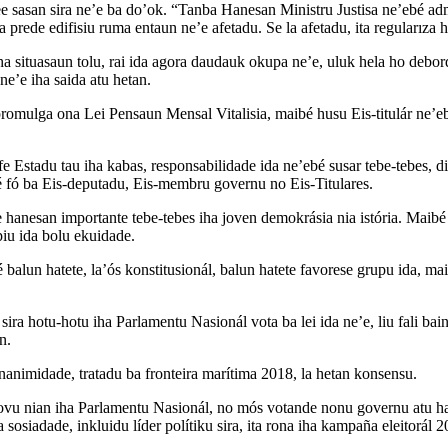
 sasan sira ne’e ba do’ok. “Tanba Hanesan Ministru Justisa ne’ebé admin
a prede edifisiu ruma entaun ne’e afetadu. Se la afetadu, ita regularıza
ha situasaun tolu, rai ida agora daudauk okupa ne’e, uluk hela ho debord
ne’e iha saida atu hetan.
mulga ona Lei Pensaun Mensal Vitalisia, maibé husu Eis-titulár ne’ebé 
e Estadu tau iha kabas, responsabilidade ida ne’ebé susar tebe-tebes, d
é fó ba Eis-deputadu, Eis-membru governu no Eis-Titulares.
hanesan importante tebe-tebes iha joven demokrásia nia istória. Maibé
ipiu ida bolu ekuidade.
balun hatete, la’ós konstitusionál, balun hatete favorese grupu ida, mai
ira hotu-hotu iha Parlamentu Nasionál vota ba lei ida ne’e, liu fali bai
n.
nanimidade, tratadu ba fronteira marítima 2018, la hetan konsensu.
ovu nian iha Parlamentu Nasionál, no mós votande nonu governu atu halo
a sosiadade, inkluidu líder polítiku sira, ita rona iha kampaña eleitorá