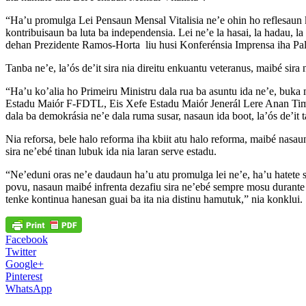
“Ha’u promulga Lei Pensaun Mensal Vitalisia ne’e ohin ho reflesaun klea
kontribuisaun ba luta ba independensia. Lei ne’e la hasai, la hadau, l
dehan Prezidente Ramos-Horta liu husi Konferénsia Imprensa iha Palá
Tanba ne’e, la’ós de’it sira nia direitu enkuantu veteranus, maibé sir
“Ha’u ko’alia ho Primeiru Ministru dala rua ba asuntu ida ne’e, buk
Estadu Maiór F-FDTL, Eis Xefe Estadu Maiór Jenerál Lere Anan Timur, 
dala ba demokrásia ne’e dala ruma susar, nasaun ida boot, la’ós de’it 
Nia reforsa, bele halo reforma iha kbiit atu halo reforma, maibé nasa
sira ne’ebé tinan lubuk ida nia laran serve estadu.
“Ne’eduni oras ne’e daudaun ha’u atu promulga lei ne’e, ha’u hatete s
povu, nasaun maibé infrenta dezafiu sira ne’ebé sempre mosu durante it
tenke kontinua hanesan guai ba ita nia distinu hamutuk,” nia konklui.
Facebook
Twitter
Google+
Pinterest
WhatsApp