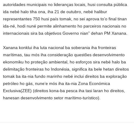
autoridades municipais no lideranças locais, husi consulta pública
ida nebé halo tiha ona, iha 21 de outubro, nebé halibur
representantes 750 husi país tomak, no sei aprova to’o final tinan
ida-né, hodi nuné permite alinhamento ho parceiros nacionais no
internacionais sira ba objetivos Governo nian” dehan PM Xanana.
Xanana konklui iha luta nacional ba soberania iha fronteiras
marítimas, tau mós iha consideração questões desenvolvimento
ekonomiku ho proteção ambiental, ho esforços sira nebé halo ba
delimitação fronteiras ho Indonésia, significa ita bele hetan direitos
tomak ba ita-nia fundo marinho nebé inclui direitos ba exploração
petróleo ho gás, nune’e mós iha ita-nia Zona Económica
Exclusiva(ZEE) (direitos kona-ba pesca iha tasi laran ho direitos,
hanesan desenvolvimento setor marítimo-turístico).