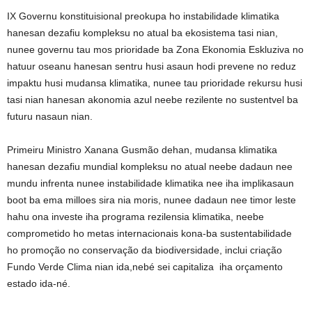
IX Governu konstituisional preokupa ho instabilidade klimatika
hanesan dezafiu kompleksu no atual ba ekosistema tasi nian,
nunee governu tau mos prioridade ba Zona Ekonomia Eskluziva no
hatuur oseanu hanesan sentru husi asaun hodi prevene no reduz
impaktu husi mudansa klimatika, nunee tau prioridade rekursu husi
tasi nian hanesan akonomia azul neebe rezilente no sustentvel ba
futuru nasaun nian.
Primeiru Ministro Xanana Gusmão dehan, mudansa klimatika
hanesan dezafiu mundial kompleksu no atual neebe dadaun nee
mundu infrenta nunee instabilidade klimatika nee iha implikasaun
boot ba ema milloes sira nia moris, nunee dadaun nee timor leste
hahu ona investe iha programa rezilensia klimatika, neebe
comprometido ho metas internacionais kona-ba sustentabilidade
ho promoção no conservação da biodiversidade, inclui criação
Fundo Verde Clima nian ida,nebé sei capitaliza iha orçamento
estado ida-né.