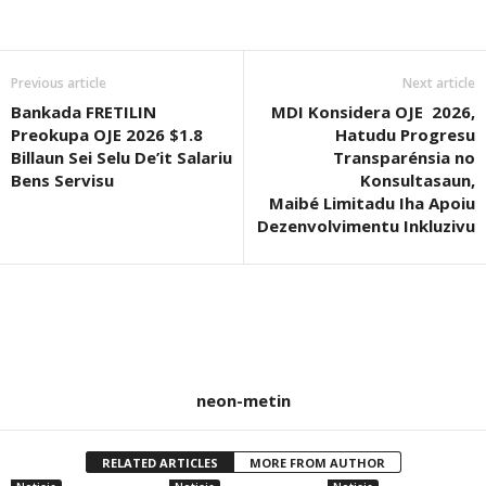
Previous article
Next article
Bankada FRETILIN
MDI Konsidera OJE 2026,
Preokupa OJE 2026 $1.8
Hatudu Progresu
Billaun Sei Selu De’it Salariu
Transparénsia no
Bens Servisu
Konsultasaun,
Maibé Limitadu Iha Apoiu
Dezenvolvimentu Inkluzivu
neon-metin
RELATED ARTICLES
MORE FROM AUTHOR