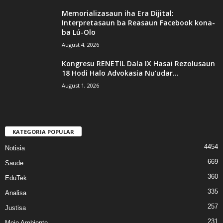
Memorializasaun iha Era Dijital:
Interpretasaun ba Reasaun Facebook kona-
ba Lú-Olo
August 4, 2026
Kongresu RENETIL Dala IX Hasai Rezolusaun
18 Hodi Halo Advokasia Nu’udar...
August 1, 2026
KATEGORIA POPULAR
4454
Notisia
669
Saude
360
EduTek
335
Analisa
257
Justisa
231
Meio Ambiente