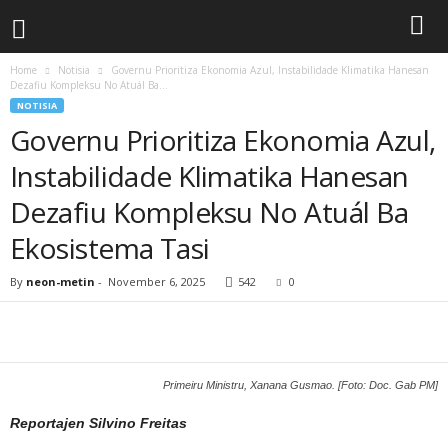
Home
Notisia
Governu Prioritiza Ekonomia Azul, Instabilidade Klimatika Hanesan
Dezafiu Kompleksu No Atuál Ba...
NOTISIA
Governu Prioritiza Ekonomia Azul,
Instabilidade Klimatika Hanesan
Dezafiu Kompleksu No Atuál Ba
Ekosistema Tasi
By
neon-metin
-
November 6, 2025
542
0
Primeiru Ministru, Xanana Gusmao. [Foto: Doc. Gab PM]
Reportajen Silvino Freitas