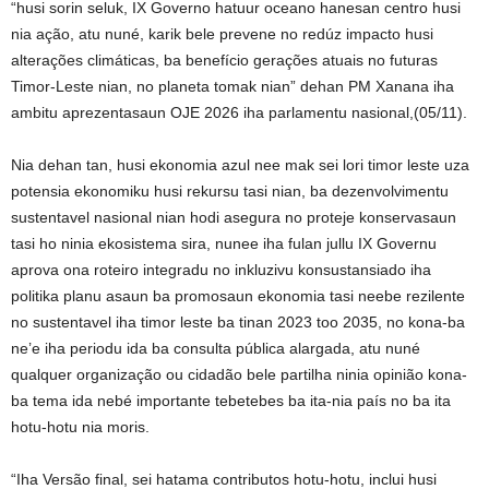
“husi sorin seluk, IX Governo hatuur oceano hanesan centro husi
nia ação, atu nuné, karik bele prevene no redúz impacto husi
alterações climáticas, ba benefício gerações atuais no futuras
Timor-Leste nian, no planeta tomak nian” dehan PM Xanana iha
ambitu aprezentasaun OJE 2026 iha parlamentu nasional,(05/11).
Nia dehan tan, husi ekonomia azul nee mak sei lori timor leste uza
potensia ekonomiku husi rekursu tasi nian, ba dezenvolvimentu
sustentavel nasional nian hodi asegura no proteje konservasaun
tasi ho ninia ekosistema sira, nunee iha fulan jullu IX Governu
aprova ona roteiro integradu no inkluzivu konsustansiado iha
politika planu asaun ba promosaun ekonomia tasi neebe rezilente
no sustentavel iha timor leste ba tinan 2023 too 2035, no kona-ba
ne’e iha periodu ida ba consulta pública alargada, atu nuné
qualquer organização ou cidadão bele partilha ninia opinião kona-
ba tema ida nebé importante tebetebes ba ita-nia país no ba ita
hotu-hotu nia moris.
“Iha Versão final, sei hatama contributos hotu-hotu, inclui husi