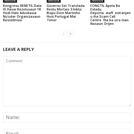
Notisia
Notisia
Notisia
Kongresu RENETIL Dala
Governu Sei Tranzlada
FONGTIL Apela Ba
IX Hasai Rezolusaun 18
Restu Mortais 3 Inklui
Estadu
Hodi Halo Advokasia
Bispu Dom Martinho
Deporta staff estranjeir
Nu’udar Organizasaun
Husi Portugal Mai
u iha Scam Call
Resisténsia
Timor
Centre fila ba sira nian
Nasaun Orijen
LEAVE A REPLY