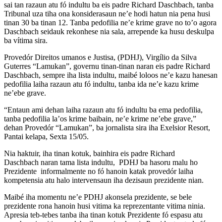
sai tan razaun atu fó indultu ba eis padre Richard Daschbach, tanba
Tribunal uza tiha ona konsiderasaun ne’e hodi hatun nia pena husi
tinan 30 ba tinan 12. Tanba pedofilia ne’e krime grave no to’o agora
Daschbach seidauk rekonhese nia sala, arrepende ka husu deskulpa
ba vítima sira.
Provedór Direitos umanos e Justisa, (PDHJ), Virgílio da Silva
Guterres “Lamukan”, governu tinan-tinan naran eis padre Richard
Daschbach, sempre iha lista indultu, maibé loloos ne’e kazu hanesan
pedofilia laiha razaun atu fó indultu, tanba ida ne’e kazu krime
ne’ebe grave.
“Entaun ami dehan laiha razaun atu fó indultu ba ema pedofilia,
tanba pedofilia la’os krime baibain, ne’e krime ne’ebe grave,”
dehan Provedór “Lamukan”, ba jornalista sira iha Exelsior Resort,
Pantai kelapa, Sexta 15/05.
Nia haktuir, iha tinan kotuk, bainhira eis padre Richard
Daschbach naran tama lista indultu, PDHJ ba hasoru malu ho
Prezidente informalmente no fó hanoin katak provedór laiha
kompetensia atu halo intervensaun iha dezisaun prezidente nian.
Maibé iha momentu ne’e PDHJ akonsela prezidente, se bele
prezidente rona hanoin husi vitima ka reprezentante vitima ninia.
Apresia teb-tebes tanba iha tinan kotuk Prezidente fó espasu atu