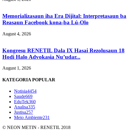
Memorializasaun iha Era Dijital: Interpretasaun ba
Reasaun Facebook kona-ba Lú-Olo
August 4, 2026
Kongresu RENETIL Dala IX Hasai Rezolusaun 18
Hodi Halo Advokasia Nu’udar...
August 1, 2026
KATEGORIA POPULAR
Notisia
4454
Saude
669
EduTek
360
Analisa
335
Justisa
257
Meio Ambiente
231
© NEON METIN - RENETIL 2018