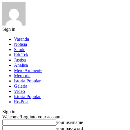
Sign in
Varanda
Notisia
Saude
EduTek
Justisa
Analisa
Meio Ambiente
Memoria
Istoria Popular
Galeria
Video
Istoria Popular
Re-Post
Sign in
Welcome!
Log into your account
your username
your password