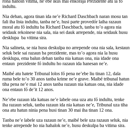
rona hanoin vitima, ne’ebe ikus mai enkoraja Prezidente atu la fó
indultu.
Nia dehan, agora tinan ida ne’e Richard Daschbach naran mosu tan
fali iha lista indultu, tanba ne’e, husi parte provedór laiha razaun
moral atu fó indultu ba Richard Daschbach, tanba to’o agora nia
seidauk rekoinese nia sala, nia sei dauk arrepende, nia seidauk husu
desklupa ba vitima sira.
Nia salineta, se nia husu deskulpa no arrepende ona nia sala, kestaun
seluk bele sai razaun ba prezidente, mas to’o agora nia la husu
desklupa, ema balun dehan tanba nia katuas ona, nia idade ona
entaun prezidente fó indultu ho razaun ida hanesan ne’e.
Maibé atu hatete Tribunal lolos fó pena ne’ebe liu tinan 12, dala
ruma bele to’o 30 anos tanba krime ne’e grave. Maibé tribunal hatun
tiha pena ne’e mai 12 anos tanba razaun nia katuas ona, nia idade
ona entaun fó de’it 12 anos.
Ne’ebe razaun ida katuas ne’e labele ona uza atu fó indultu, tenke
iha razaun seluk, tanba razaun ida nia katuas ne’e, Tribunal uza tiha
ona atu hatun ninia pena husi tinan 30 mai iha tinan 12 ona.
Tanba ne’e labele uza razaun ne’e, maibé bele uza razaun seluk, nia
tenke arrepende ho nia hahalok ne’e, husu deskulpa ba vitima sira.