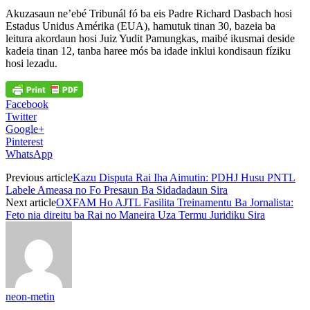
Akuzasaun ne’ebé Tribunál fó ba eis Padre Richard Dasbach hosi
Estadus Unidus Amérika (EUA), hamutuk tinan 30, bazeia ba
leitura akordaun hosi Juiz Yudit Pamungkas, maibé ikusmai deside
kadeia tinan 12, tanba haree mós ba idade inklui kondisaun fíziku
hosi lezadu.
Facebook
Twitter
Google+
Pinterest
WhatsApp
Previous article
Kazu Disputa Rai Iha Aimutin: PDHJ Husu PNTL
Labele Ameasa no Fo Presaun Ba Sidadadaun Sira
Next article
OXFAM Ho AJTL Fasilita Treinamentu Ba Jornalista:
Feto nia direitu ba Rai no Maneira Uza Termu Juridiku Sira
neon-metin