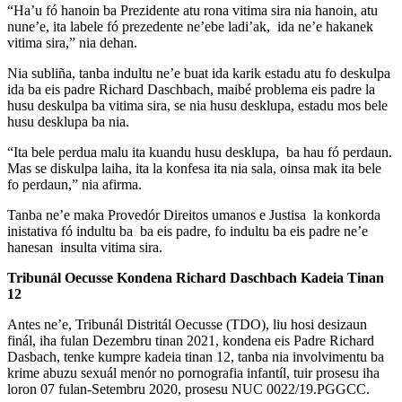
“Ha’u fó hanoin ba Prezidente atu rona vitima sira nia hanoin, atu
nune’e, ita labele fó prezedente ne’ebe ladi’ak, ida ne’e hakanek
vitima sira,” nia dehan.
Nia subliña, tanba indultu ne’e buat ida karik estadu atu fo deskulpa
ida ba eis padre Richard Daschbach, maibé problema eis padre la
husu deskulpa ba vitima sira, se nia husu desklupa, estadu mos bele
husu desklupa ba nia.
“Ita bele perdua malu ita kuandu husu desklupa, ba hau fó perdaun.
Mas se diskulpa laiha, ita la konfesa ita nia sala, oinsa mak ita bele
fo perdaun,” nia afirma.
Tanba ne’e maka Provedór Direitos umanos e Justisa la konkorda
inistativa fó indultu ba ba eis padre, fo indultu ba eis padre ne’e
hanesan insulta vitima sira.
Tribunál Oecusse Kondena Richard Daschbach Kadeia Tinan
12
Antes ne’e, Tribunál Distritál Oecusse (TDO), liu hosi desizaun
finál, iha fulan Dezembru tinan 2021, kondena eis Padre Richard
Dasbach, tenke kumpre kadeia tinan 12, tanba nia involvimentu ba
krime abuzu sexuál menór no pornografia infantíl, tuir prosesu iha
loron 07 fulan-Setembru 2020, prosesu NUC 0022/19.PGGCC.