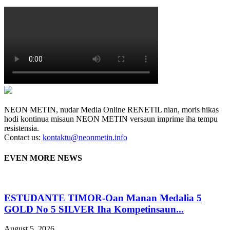
NEON METIN, nudar Media Online RENETIL nian, moris hikas
hodi kontinua misaun NEON METIN versaun imprime iha tempu
resistensia.
Contact us:
kontaktu@neonmetin.info
EVEN MORE NEWS
ESTUDANTE TIMOR-Oan Manan Medalia 5
GOLD No 5 SILVER Iha Kompetinsaun...
August 5, 2026