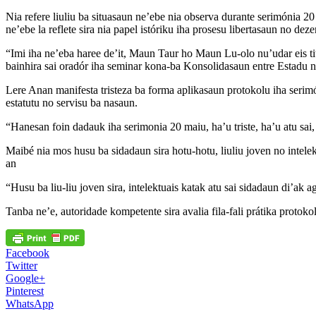
Nia refere liuliu ba situasaun ne’ebe nia observa durante serimónia 2
ne’ebe la reflete sira nia papel istóriku iha prosesu libertasaun no de
“Imi iha ne’eba haree de’it, Maun Taur ho Maun Lu-olo nu’udar eis titu
bainhira sai oradór iha seminar kona-ba Konsolidasaun entre Estadu 
Lere Anan manifesta tristeza ba forma aplikasaun protokolu iha serimóni
estatutu no servisu ba nasaun.
“Hanesan foin dadauk iha serimonia 20 maiu, ha’u triste, ha’u atu sai,
Maibé nia mos husu ba sidadaun sira hotu-hotu, liuliu joven no intelektu
an
“Husu ba liu-liu joven sira, intelektuais katak atu sai sidadaun di’ak ag
Tanba ne’e, autoridade kompetente sira avalia fila-fali prátika protoko
Facebook
Twitter
Google+
Pinterest
WhatsApp