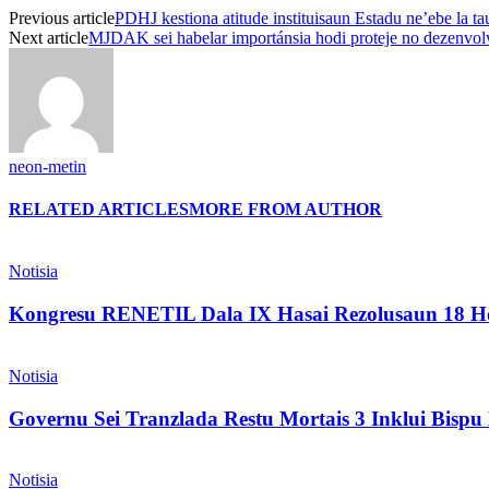
Previous article
PDHJ kestiona atitude instituisaun Estadu ne’ebe la 
Next article
MJDAK sei habelar importánsia hodi proteje no dezenvolv
neon-metin
RELATED ARTICLES
MORE FROM AUTHOR
Notisia
Kongresu RENETIL Dala IX Hasai Rezolusaun 18 Ho
Notisia
Governu Sei Tranzlada Restu Mortais 3 Inklui Bis
Notisia