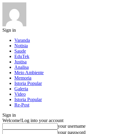
Sign in
Varanda
Notisia
Saude
EduTek
Justisa
Analisa
Meio Ambiente
Memoria
Istoria Popular
Galeria
Video
Istoria Popular
Re-Post
Sign in
Welcome!
Log into your account
your username
your password