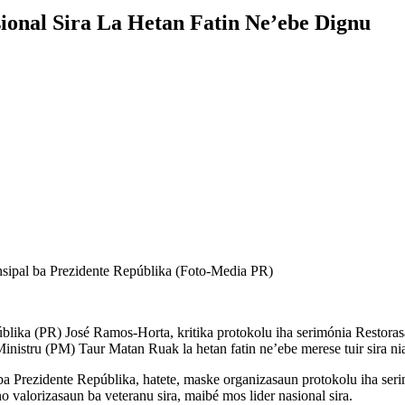
sional Sira La Hetan Fatin Ne’ebe Dignu
insipal ba Prezidente Repúblika (Foto-Media PR)
úblika (PR) José Ramos-Horta, kritika protokolu iha serimónia Restora
nistru (PM) Taur Matan Ruak la hetan fatin ne’ebe merese tuir sira nia
a Prezidente Repúblika, hatete, maske organizasaun protokolu iha serimó
o valorizasaun ba veteranu sira, maibé mos lider nasional sira.