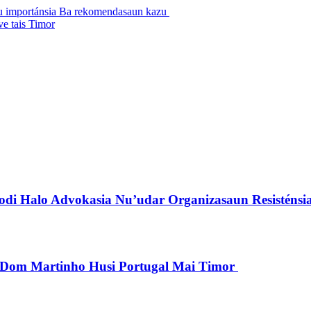
tau importánsia Ba rekomendasaun kazu
e tais Timor
di Halo Advokasia Nu’udar Organizasaun Resisténsi
pu Dom Martinho Husi Portugal Mai Timor