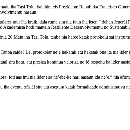
0 maiu iha Tasi Tolu, bainhira eis Prezidente Repúblika Francisco Gute
zenvolvimentu nasaun.
lares tuur iha kraik, dala ruma sira nia fatin iha leten,” dehan Jenerá
no Akademista hodi mantein Resiliente Dezenvolvimentu no Sustentabil
a 20 Maiu iha Tasi Tolu, tanba nia haree katak protokolu sai instrumentu
 Tanba saida? Lei protokolar ne’e hakarak atu haketak ona ita nia lider 
al sira hotu, atu presiza kontinua valoriza no fó respeitu ba lider nasion
ora, foti aas imi nia lider sira ne’ebe-ke hari nasaun ida ne’e,” nia afirm
lu iha eventu ofisiál sira atu asegura katak formalidade administrativu n