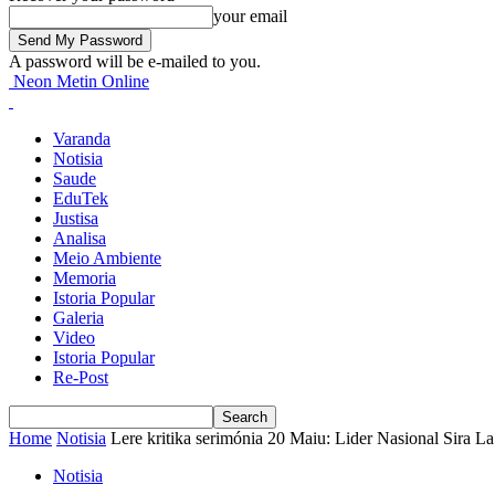
your email
A password will be e-mailed to you.
Neon Metin Online
Varanda
Notisia
Saude
EduTek
Justisa
Analisa
Meio Ambiente
Memoria
Istoria Popular
Galeria
Video
Istoria Popular
Re-Post
Home
Notisia
Lere kritika serimónia 20 Maiu: Lider Nasional Sira La
Notisia