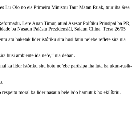
rres Lu-Olo no eis Primeiru Ministru Taur Matan Ruak, tuur iha área
l Reformadu, Lere Anan Timur, atual Asesor Polítiku Prinsipal ba PR,
idade ba Nasaun Palásiu Prezidensiál, Salaun China, Tersa 26/05
 atu haketak lider istóriku sira husi fatin ne’ebe reflete sira nia
sira husi ambiente ida ne’e,” nia dehan.
al ka lider istóriku sira hotu ne’ebe partisipa iha luta ba ukun-rasik-
a.
o respeitu moral ba lider nasaun bele la’o hamutuk ho ekilíbriu.