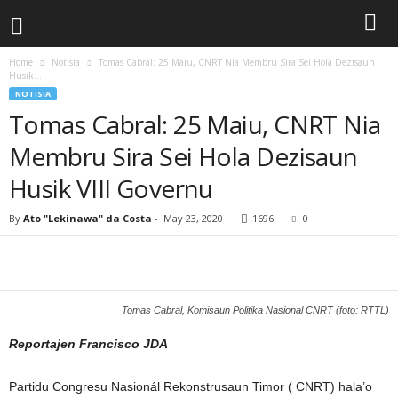
Home
Notisia
Tomas Cabral: 25 Maiu, CNRT Nia Membru Sira Sei Hola Dezisaun
Husik...
NOTISIA
Tomas Cabral: 25 Maiu, CNRT Nia
Membru Sira Sei Hola Dezisaun
Husik VIII Governu
By
Ato "Lekinawa" da Costa
-
May 23, 2020
1696
0
Tomas Cabral, Komisaun Politika Nasional CNRT (foto: RTTL)
Reportajen Francisco JDA
Partidu Congresu Nasionál Rekonstrusaun Timor ( CNRT) hala’o