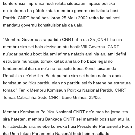
konferensia imprensa hodi relata situasaun impase polítika
no imforma ba públik katak membru governu indizitadu hosi
Partidu CNRT hahú hosi loron 25 Maiu 2002 retira ka sai hosi
mandatu governu konstituisionais da ualu.
“Membru Governu sira partidu CNRT iha dia 25 ,CNRT ho nia
membru sira sei hola dezisaun atu hosik VIII Governu. CNRT
nu’udar partidu boot ida ami afirma nafatin ami nia an, ami defini
estrutura municipiu tomak katak ami la’o ho baze legal no
fundamental iha rai ne’e no respeitu tebes Konstituisaun da
Repúblika ne’ebé iha. Ba deputadu sira sei hetan nafatin apoio
komisaun polítiku partidu nian no partidu sei fo hatene ba estrutura
tomak ” Tenik Membru Komisaun Polítiku Nasionál Partidu CNRT
Tomas Cabral iha Sede CNRT Bairo Grilhos, 23/05.
Membru Komisaun Polítiku Nasionál CNRT ne’e mos ba jornalista
sira hateten, membru Bankada CNRT sei mantein posisaun atu la
tuir atividade sira ne’ebé konvoka husi Presidente Parlamentu Foun
iha Uma fukun Parlamentu Nasionál hodi hein resultadu