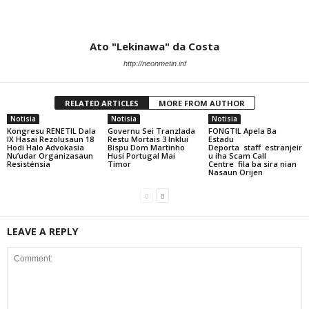
Ato "Lekinawa" da Costa
http://neonmetin.inf
RELATED ARTICLES
MORE FROM AUTHOR
Notisia
Notisia
Notisia
Kongresu RENETIL Dala
Governu Sei Tranzlada
FONGTIL Apela Ba
IX Hasai Rezolusaun 18
Restu Mortais 3 Inklui
Estadu
Hodi Halo Advokasia
Bispu Dom Martinho
Deporta staff estranjeir
Nu’udar Organizasaun
Husi Portugal Mai
u iha Scam Call
Resisténsia
Timor
Centre fila ba sira nian
Nasaun Orijen
LEAVE A REPLY