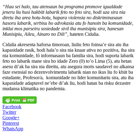
“Hau sei halo, tau atensaun ba programa promove igualdade
jeneru liu husi hakbiit labarik feto no feto sira, hodi uza sira nia
diretu iha area hotu-hotu, hapara violensia no diskriminasaun
hasoru labarik, serbisu ho advokasia atu fo hanoin ba komunidade,
inklui mos parseiru sosiedade sivil iha munisipiu sira, hanesan
Munisipiu, Aileu, Ainaro no Dili”,
hateten Cidalia.
Cidalia akresenta haforsa timoroan, liuliu feto foinsa’e sira atu iha
kapasidade rasik, hodi hala’o sira nia knaar ativa no pozitiva, iha sira
nia komunidade, fó informasaun ba familia sira, hodi suporta labarik
feto no labarik mane sira ho idade Zero (0) to’o Lima (5), atu hetan
asesu di’ak ba sira nia direitu, atu asegura moris saudavel no alkansa
faze esensial no dezenvolvimentu labarik nian no ikus liu fo kbiit ba
estudante, Profesor/a, komunidade no lider komunitariu sira, atu iha
kapasidade adaptavel ne’ebe di’ak liu, hodi hatan ba risku dezastre
mudansa klimatika no pandemia.
Facebook
Twitter
Google+
Pinterest
WhatsApp