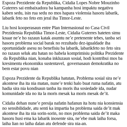
Espoza Prezidente da Republika, Cidalia Lopes Nobre Mouzinho
Guterres sai embaixadora ba kampanha hosi impaktu negativu
kaben sedu, isin rua sedu no mos hapara violensia hasoru labarik,
labarik feto no feto em jeral iha Timor-Leste.
Liu hosi kooperasaun entre Plan Internasional no Casa Civil
Prezidensia Republika Timor-Leste, Cidalia Guterres hateten simu
knaar ne’e ho razaun katak asumtu ne’e pretenente tebes, tanba sei
hasoru problema social barak no rezultadu dez-igualdade iha
oportunidade asesu no benefisiu ba labarik, labarikfeto no feto sira
no razaun seluk atu hatan no habela komprimisiu politika Prezidente
da Republika nian, konaba inkluzaun sosial, hodi kontribui mos ba
kresimentu ekonomiku sustentavel, governasaun demokratika no
bem estar povu nian
Espoza Prezidente da Republika hatutan, Problema sosial sira ne’e
akontese iha ita nia matan, nune’e tenki halo buat ruma nafatin, atu
hadia sira nia kondisaun tanba ita moris iha sosiedade ida, nudar
komunidade ida no ita la moris mesak ka moris mesak de’it.
Cidalia dehan nune’e presija nafatin hafanun ita hotu nia konsiensia
no sensibilidade, atu senti ka impartia ba problema saida de’it mak
akontese iha ita nia sorin-sorin, no mos problema saida de’it maka
hasoru husi ema ka labarik inosente sira, ne’ebe mak laiha forsa,
laiha lian no laiha dalan atu defende sira nia-an.