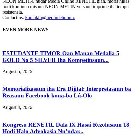
NEON METIN, nudar Media Online RENETIL nian, moris hikas
hodi kontinua misaun NEON METIN versaun imprime iha tempu
resistensia.
Contact us:
kontaktu@neonmetin.info
EVEN MORE NEWS
ESTUDANTE TIMOR-Oan Manan Medalia 5
GOLD No 5 SILVER Iha Kompetinsaun...
August 5, 2026
Memorializasaun iha Era Dijital: Interpretasaun ba
Reasaun Facebook kona-ba Lú-Olo
August 4, 2026
Kongresu RENETIL Dala IX Hasai Rezolusaun 18
Hodi Halo Advokasia Nu’udar...