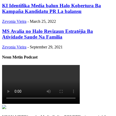
KI Identifika Media balun Halo Kobertura Ba
Kampaña Kandidatu PR La balansu
Zevonia Vieira
-
March 25, 2022
MS Avalia no Halo Revizaun Estratéjia Ba
Atividade Saude Na Familia
Zevonia Vieira
-
September 29, 2021
Neon Metin Podcast