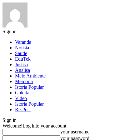
Sign in
Varanda
Notisia
Saude
EduTek
Justisa
Analisa
Meio Ambiente
Memoria
Istoria Popular
Galeria
Video
Istoria Popular
Re-Post
Sign in
Welcome!
Log into your account
your username
your password