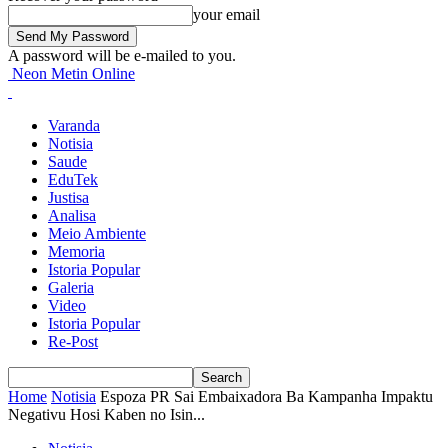
your email
A password will be e-mailed to you.
Neon Metin Online
Varanda
Notisia
Saude
EduTek
Justisa
Analisa
Meio Ambiente
Memoria
Istoria Popular
Galeria
Video
Istoria Popular
Re-Post
Home
Notisia
Espoza PR Sai Embaixadora Ba Kampanha Impaktu
Negativu Hosi Kaben no Isin...