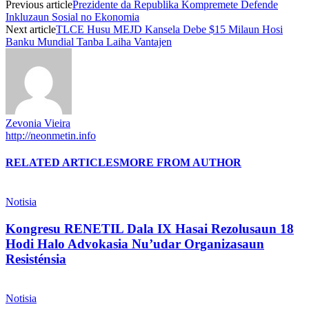
Previous article
Prezidente da Republika Kompremete Defende
Inkluzaun Sosial no Ekonomia
Next article
TLCE Husu MEJD Kansela Debe $15 Milaun Hosi
Banku Mundial Tanba Laiha Vantajen
Zevonia Vieira
http://neonmetin.info
RELATED ARTICLES
MORE FROM AUTHOR
Notisia
Kongresu RENETIL Dala IX Hasai Rezolusaun 18
Hodi Halo Advokasia Nu’udar Organizasaun
Resisténsia
Notisia