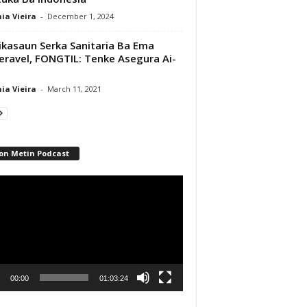
ia Vieira
-
December 1, 2024
ikasaun Serka Sanitaria Ba Ema
eravel, FONGTIL: Tenke Asegura Ai-
ia Vieira
-
March 11, 2021
on Metin Podcast
r
00:00
01:03:24