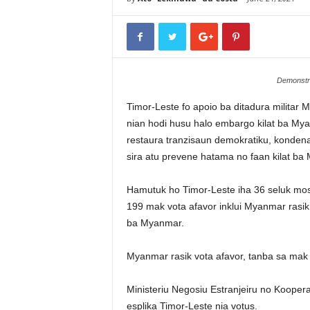
Demonstra
Timor-Leste fo apoio ba ditadura militar
nian hodi husu halo embargo kilat ba My
restaura tranzisaun demokratiku, konden
sira atu prevene hatama no faan kilat ba
Hamutuk ho Timor-Leste iha 36 seluk mos
199 mak vota afavor inklui Myanmar rasi
ba Myanmar.
Myanmar rasik vota afavor, tanba sa mak 
Ministeriu Negosiu Estranjeiru no Koope
esplika Timor-Leste nia votus.