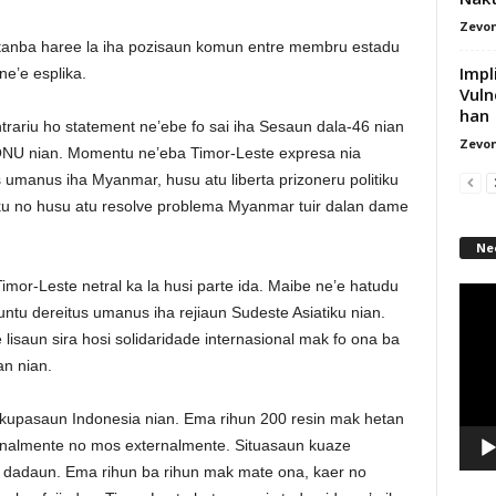
Zevon
tanba haree la iha pozisaun komun entre membru estadu
Impl
e’e esplika.
Vuln
han
trariu ho statement ne’ebe fo sai iha Sesaun dala-46 nian
Zevon
ONU nian. Momentu ne’eba Timor-Leste expresa nia
umanus iha Myanmar, husu atu liberta prizoneru politiku
iku no husu atu resolve problema Myanmar tuir dalan dame
Ne
imor-Leste netral ka la husi parte ida. Maibe ne’e hatudu
Video
untu dereitus umanus iha rejiaun Sudeste Asiatiku nian.
Playe
isaun sira hosi solidaridade internasional mak fo ona ba
 an nian.
okupasaun Indonesia nian. Ema rihun 200 resin mak hetan
ernalmente no mos externalmente. Situasaun kuaze
dadaun. Ema rihun ba rihun mak mate ona, kaer no