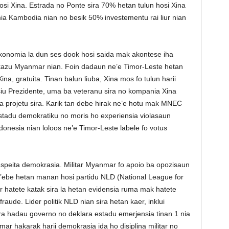
osi Xina. Estrada no Ponte sira 70% hetan tulun hosi Xina
mia Kambodia nian no besik 50% investementu rai liur nian
 ekonomia la dun ses dook hosi saida mak akontese iha
kazu Myanmar nian. Foin dadaun ne’e Timor-Leste hetan
na, gratuita. Tinan balun liuba, Xina mos fo tulun harii
siu Prezidente, uma ba veteranu sira no kompania Xina
a projetu sira. Karik tan debe hirak ne’e hotu mak MNEC
stadu demokratiku no moris ho experiensia violasaun
nesia nian loloos ne’e Timor-Leste labele fo votus
respeita demokrasia. Militar Myanmar fo apoio ba opozisaun
ne’ebe hetan manan hosi partidu NLD (National League for
atete katak sira la hetan evidensia ruma mak hatete
ude. Lider politik NLD nian sira hetan kaer, inklui
ira hadau governo no deklara estadu emerjensia tinan 1 nia
mar hakarak harii demokrasia ida ho disiplina militar no