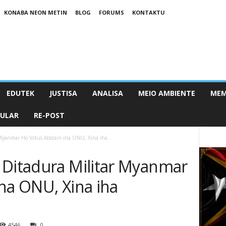
KONABA NEON METIN
BLOG
FORUMS
KONTAKTU
EDUTEK
JUSTISA
ANALISA
MEIO AMBIENTE
MEM
PULAR
RE-POST
 Myanmar Ho Votus Abstain iha ONU, Xina iha...
 Ditadura Militar Myanmar
ha ONU, Xina iha
4546
0