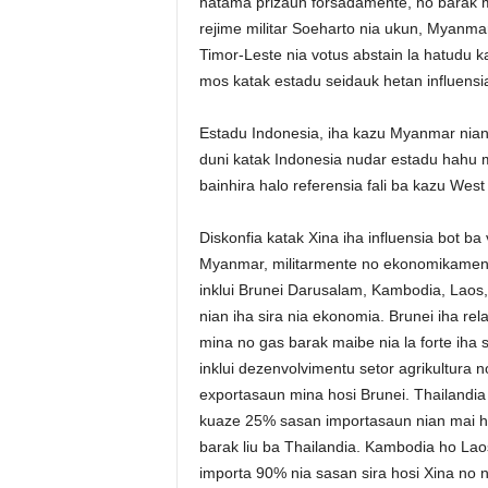
hatama prizaun forsadamente, no barak ma
rejime militar Soeharto nia ukun, Myanma
Timor-Leste nia votus abstain la hatudu k
mos katak estadu seidauk hetan influensi
Estadu Indonesia, iha kazu Myanmar nian h
duni katak Indonesia nudar estadu hahu 
bainhira halo referensia fali ba kazu Wes
Diskonfia katak Xina iha influensia bot ba
Myanmar, militarmente no ekonomikamente.
inklui Brunei Darusalam, Kambodia, Laos,
nian iha sira nia ekonomia. Brunei iha rel
mina no gas barak maibe nia la forte iha se
inklui dezenvolvimentu setor agrikultura 
exportasaun mina hosi Brunei. Thailandia 
kuaze 25% sasan importasaun nian mai ho
barak liu ba Thailandia. Kambodia ho Lao
importa 90% nia sasan sira hosi Xina no n