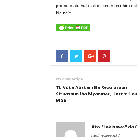
promete atu halo fali eleisaun bainhira e
ida ne’e.
Previous article
TL Vota Abstain Ba Rezolusaun
Situasaun Iha Myanmar, Horta: Ha
Moe
Ato "Lekinawa" da 
http://neonmetin.inf