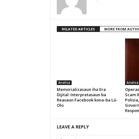
RELATED ARTICLES
MORE FROM AUTH
Analisa
Analisa
Memorializasaun iha Era
Operas
Dijital: Interpretasaun ba
Scam Ih
Reasaun Facebook kona-ba Lú-
Polisia
Olo
Govern
Respon
LEAVE A REPLY