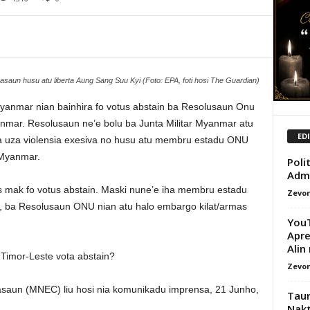
saun husu atu liberta Aung Sang Suu Kyi (Foto: EPA, foti hosi The Guardian)
 Myanmar nian bainhira fo votus abstain ba Resolusaun Onu
anmar. Resolusaun ne’e bolu ba Junta Militar Myanmar atu
ED
a uza violensia exesiva no husu atu membru estadu ONU
 Myanmar.
Poli
Admi
 mak fo votus abstain. Maski nune’e iha membru estadu
Zevon
k, ba Resolusaun ONU nian atu halo embargo kilat/armas
YouT
Apre
Alin
Timor-Leste vota abstain?
Zevon
rasaun (MNEC) liu hosi nia komunikadu imprensa, 21 Junho,
Taur
Nakt