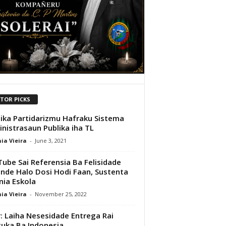
ITOR PICKS
tika Partidarizmu Hafraku Sistema
nistrasaun Publika iha TL
ia Vieira
-
June 3, 2021
ube Sai Referensia Ba Felisidade
nde Halo Dosi Hodi Faan, Sustenta
 nia Eskola
ia Vieira
-
November 25, 2022
: Laiha Nesesidade Entrega Rai
uka Ba Indonesia