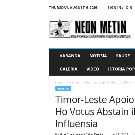
THURSDAY, AUGUST 6, 2026
SIGN IN / JOIN
N
e
o
n
M
e
t
VARANDA
NOTISIA
SAUDE
i
n
GALERIA
VIDEO
ISTORIA PO
O
n
Home
Analisa
Timor-Leste Apoio Ditadura Militar
l
ANALISA
i
Timor-Leste Apoio
n
e
Ho Votus Abstain i
Influensia
By
Ato "Lekinawa" da Costa
-
June 21, 2021