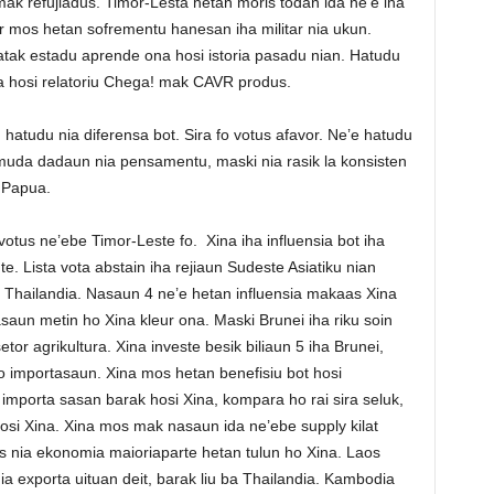
k refujiadus. Timor-Lesta hetan moris todan ida ne’e iha
r mos hetan sofrementu hanesan iha militar nia ukun.
atak estadu aprende ona hosi istoria pasadu nian. Hatudu
a hosi relatoriu Chega! mak CAVR produs.
atudu nia diferensa bot. Sira fo votus afavor. Ne’e hatudu
muda dadaun nia pensamentu, maski nia rasik la konsisten
t Papua.
 votus ne’ebe Timor-Leste fo. Xina iha influensia bot iha
 Lista vota abstain iha rejiaun Sudeste Asiatiku nian
 Thailandia. Nasaun 4 ne’e hetan influensia makaas Xina
asaun metin ho Xina kleur ona. Maski Brunei iha riku soin
tor agrikultura. Xina investe besik biliaun 5 iha Brunei,
no importasaun. Xina mos hetan benefisiu bot hosi
importa sasan barak hosi Xina, kompara ho rai sira seluk,
si Xina. Xina mos mak nasaun ida ne’ebe supply kilat
s nia ekonomia maioriaparte hetan tulun ho Xina. Laos
ia exporta uituan deit, barak liu ba Thailandia. Kambodia