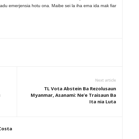
stadu emerjensia hotu ona. Maibe sei la iha ema ida mak fiar
Next article
TL Vota Abstein Ba Rezolusaun
u
Myanmar, Asanami: Ne’e Traisaun Ba
Ita nia Luta
Costa