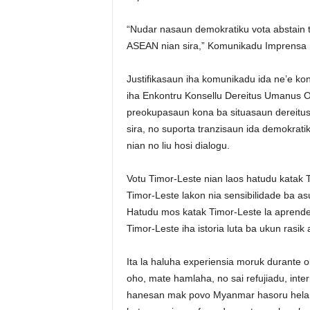
“Nudar nasaun demokratiku vota abstain 
ASEAN nian sira,” Komunikadu Imprensa n
Justifikasaun iha komunikadu ida ne’e kon
iha Enkontru Konsellu Dereitus Umanus 
preokupasaun kona ba situasaun dereitus 
sira, no suporta tranzisaun ida demokrat
nian no liu hosi dialogu.
Votu Timor-Leste nian laos hatudu katak T
Timor-Leste lakon nia sensibilidade ba as
Hatudu mos katak Timor-Leste la aprende l
Timor-Leste iha istoria luta ba ukun rasik
Ita la haluha experiensia moruk durante 
oho, mate hamlaha, no sai refujiadu, int
hanesan mak povo Myanmar hasoru hela 