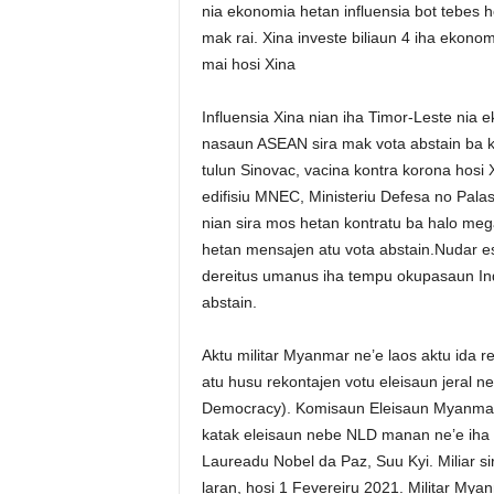
nia ekonomia hetan influensia bot tebes h
mak rai. Xina investe biliaun 4 iha ekono
mai hosi Xina
Influensia Xina nian iha Timor-Leste nia
nasaun ASEAN sira mak vota abstain ba 
tulun Sinovac, vacina kontra korona hosi Xi
edifisiu MNEC, Ministeriu Defesa no Pala
nian sira mos hetan kontratu ba halo meg
hetan mensajen atu vota abstain.Nudar e
dereitus umanus iha tempu okupasaun Indo
abstain.
Aktu militar Myanmar ne’e laos aktu ida 
atu husu rekontajen votu eleisaun jeral 
Democracy). Komisaun Eleisaun Myanmar h
katak eleisaun nebe NLD manan ne’e iha fra
Laureadu Nobel da Paz, Suu Kyi. Miliar s
laran, hosi 1 Fevereiru 2021. Militar Myan