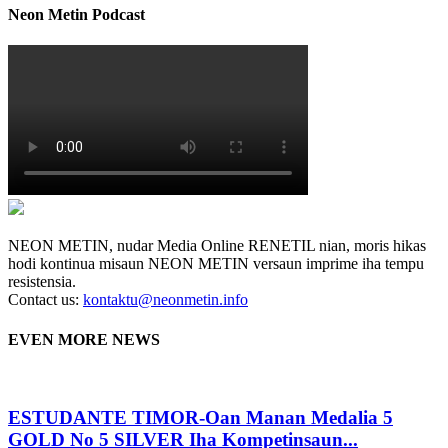
Neon Metin Podcast
NEON METIN, nudar Media Online RENETIL nian, moris hikas
hodi kontinua misaun NEON METIN versaun imprime iha tempu
resistensia.
Contact us:
kontaktu@neonmetin.info
EVEN MORE NEWS
ESTUDANTE TIMOR-Oan Manan Medalia 5
GOLD No 5 SILVER Iha Kompetinsaun...