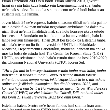
Fulan Dezembru 2009 to’o loron Fulan Janeiru 2010, governu
hasai sira nia fatin kuda kanko sein koñesimentu hosi sira, tanba
ne’e mak sai dezafiu boot ba sira momentu ne’ebá hodi buka osan
sustenta sira nia família.
Joven idade 24 ne’e espresa, hafoin situasaun difisil ne’e, nia pai ho
main deside fila-liman nu’udar negosiante ambulante iha dalan ni-
nian. Hosi ne’e nia finalidade mak sira hotu konsege akaba estudu
hosi ensinu Sekundáriu no balu kontinua ba universidade, balu lae
tanba kestaun finanseiru. Tinan 2018 lori ksolok ba Estefania tanba
nia hala’o teste no liu iha universidade UNTL iha Fakuldade
Medisina, Departamentu Laboratóriu, momentu hanesan nia aplika
mos ba bolsa de estudu hosi The Center for Korean Study (CKS)
UNTL, no selesionadu hodi hala’o estudu tinan ida hosi 2019-2020,
iha Chonnam National University (CNU), Korea Súl.
“Ha’u fila mai la konsege kontinua estudu tanba osan laiha, tanba
impaktu husi moras mundial Covid-19 ne’ebe mundu tomak
enfrenta no dada tempu naruk inklui kapasidade la to’o tuir eskola
online tan fasilidade inkompletu. Iha dia 30 Agostu 2021, ami
komesa harii ona Sentru Formasaun ho naran ‘Grow With Purpose
Center’ (GWPC) ne’ebé lokaliza iha Caicoli, Dili, no hahú aulas
iha loron 21 Fulan Fevereiru 2022 to’o ohin loron.”
Estefania hatete, Sentru ne’e hetan fundus husi sira nia inan-aman
rasik ho total osan kuaze $3500 hodi estabelese sede, tanba haree ba