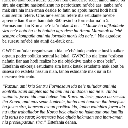
sira nia espíritu nasionalizmu no patriotizmu ne’ebé aas, tanba ne’e
mak sira nia inan-aman deside fo fatin no apoiu moral hodi harii
duni sentru refere. Oras ne’e sentru refere iha estudante ne’ebé
aprende lian Korea hamutuk 360 resin ho formador na’in 5.
Formasaun lian Korea ne’e la’o fulan 4 ona.
“Maske ho difikuldade
sira ne’e hotu ha’u la haluha agradese ba Aman Maromak ne’ebé
sempre akompaña ami nia jornada moris ida ne’e.”
Nia agradese
ba susesu ne’ebé nia atinji da-dauk ona.
GWPC nu’udar organizasaun ida ne’ebé independente husi kualker
orgaun podér politíku sentral ka lokal. GWPC ho nia lema “esforsu
nafatin fiar aan hodi realiza ho nia objektivu tanba o mos bele”.
Estefania enkoraja estudante sira katak katak estudante mak abut ba
susesu no estafeta nasaun nian, tanba estudante mak na’in ba
dezemvolvimentu.
“Razaun ami kria Sentru Formasaun ida ne’e nu’udar ami nia
kontribuisaun simples ida ba ami nia rai doben ida ne’e. Tanba
wainhira joven ida mak hatene lian Korea no teste, passa ba servisu
iha Korea, ami mos sente kontente, tanba ami hanorin iha benefísiu
ba joven sira, hanesan asaun positivu ida, tanba wainhira joven ida
nu’udar traballador iha Korea bele ajuda no hakmaan ona família
nia terus no susar, konsertaza bele ajuda hakmaan ona inan-aman
nia preokupasaun sira.”
Estefania dehan.