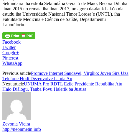
Sekundaria iha eskola Sekundária Geral 5 de Maio, Becora Dili iha
tinan 2015 no remata iha tinan 2017, no agora da-dauk hala’o nia
estudu iha Universidade Nasional Timor Lorosa’e (UNTL), iha
Fakuldade Medicina e Ciência de Saúde, Departamentu
Laborátoriu.
Facebook
Twitter
Google+
Pinterest
WhatsApp
Previous article
Promove Internet Saudavel, Virgílio: Joven Sira Uza
Telefone Hodi Dezenvolve Ita nia An
Next article
UNIJMA Pro RDTL Ezije Prezidente Repúblika Atu
Halo Diálogu, Tanba Povu Halerik ba Justisa
Zevonia Vieira
http://neonmetin.info