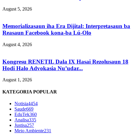
August 5, 2026
Memorializasaun iha Era Dijital: Interpretasaun ba
Reasaun Facebook kona-ba Lú-Olo
August 4, 2026
Kongresu RENETIL Dala IX Hasai Rezolusaun 18
Hodi Halo Advokasia Nu’udar...
August 1, 2026
KATEGORIA POPULAR
Notisia
4454
Saude
669
EduTek
360
Analisa
335
Justisa
257
Meio Ambiente
231