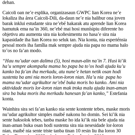
dehan.
Caicoli oan ne’e esplika, organizasaun GWPC lian Korea ne’e
lokaliza iha área Caicoli-Dili, da-daun ne’e nia halibur ona joven
barak inklui estudante sira ne’ebé hakarak atu aprende lian Korea
hamutuk ema na’in 360, ne’ebé mai hosi munísipiu diferente ho
objetivu atu aumenta sira nia koñesimentu no hasa’e sira nia
kapasidade iha lian Korea no seluk tan. Nia konta, nia esperiénsia
pesoal moris iha família mak sempre ajuda nia papa no mama halo
to’os no fa’an modo.
“Hau nu’udar oan dalima (5), hosi maun-alin na’in 7. Husi ki’ik
ha’u sempre akompaña mama ho papa ba to’os hodi ajuda ku’u
kanko ba fa’an iha merkadu, atu nune’e hetan netik osan hodi
sustenta ba ami nia moris loron-loron nian. Ha’u nia papa ho
mama nu’udar agrikultor ne’ebé buka moris ho kanko. Ami nia
aktividade moris lor-loron nian mak troka malu ajuda inan-aman
sira ba buka moris iha merkadu hanesan fa’an kanko,”
Estefania
konta.
Wainhira sira sei fa’an kanko nia sente kontente tebes, maske moris
nu’udar agrikultor simples maibé nakonu ho domin. Sei ki’ik nia
sente haksolok tebes, tanba maske ho ida ki’ik nia bele ajuda nia
inan-aman buka osan hodi sustenta sira nia nesesidade lor-loron
nian, maibé nia sente triste tanba tinan 10 resin liu iha loron 30