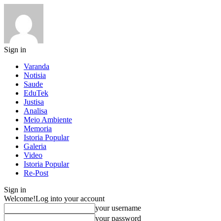
Sign in
Varanda
Notisia
Saude
EduTek
Justisa
Analisa
Meio Ambiente
Memoria
Istoria Popular
Galeria
Video
Istoria Popular
Re-Post
Sign in
Welcome!
Log into your account
your username
your password