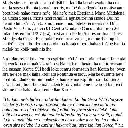
Moris simples ho situasaun difisil iha família la sai sasukat ba ema
atu la susesu iha nia jornada moris, maibé depedende ba motivasaun
boot hodi halao moris ne’e. Ida ne’e mak Estefania Marta Madalena
da Costa Soares, moris hosi familília agrikultór iha sidade Díli ho
maun-alin na’in 7, feto 2 no mane lima. Estefania moris iha Díli,
Postu Vera-Cruz, aldeia 01 Centro Unidade Caicoli, iha loron 26
fulan Dezembru 1997 (24), hosi aman Pedro Soares no Inan Teresa
Mendes da Costa. Estefania joven kreativu ida, nia moris simples
maibé nakonu ho domin no nia iha korajen boot hakarak fahe ba nia
maluk ho kbiik mak nia iha.
Nu’udar joven kreativu ho espíritu ne’ebé boot, nia hakarak fahe nia
matenek ba nia maluk sira ho saída mak nia hetan iha nia formasaun
iha nasaun Korea Súl hodi loke sentru formsaun lian Korea ba joven
sira ne’ebé mak laiha kbiit atu kontinua estudu. Maske durante ne’e
ho difikuldade oin-oin maibé la hamate nia espíritu hodi kontinua
la’o ba oin, hodi fahe nia matenek ho vontade ne’ebé boot ba joven
sira ne’ebé hakarak aprende lian Korea.
“Dadaun ne’e ha’u nu’udar fundadora ba iha Grow With Purpose
Center (GWPC). Organizasaun ida ne’e hamriik hosi ha’u nia
opiniaun rasik ho objetivu atu fasilita ba joven sira ne’ebé laiha
kbiit atu asesu ba eskola, maibé la’os ba ha’u nia aan de’it, maibé
liu husi mehi ida ne’e hakarak atu dezenvolve mos ba iha maluk
joven sira ne’ebé iha espíritu hakarak atu aprende lian Korea,”
nia