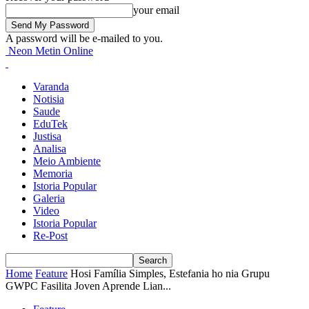
your email
A password will be e-mailed to you.
Neon Metin Online
Varanda
Notisia
Saude
EduTek
Justisa
Analisa
Meio Ambiente
Memoria
Istoria Popular
Galeria
Video
Istoria Popular
Re-Post
Home
Feature
Hosi Família Simples, Estefania ho nia Grupu
GWPC Fasilita Joven Aprende Lian...