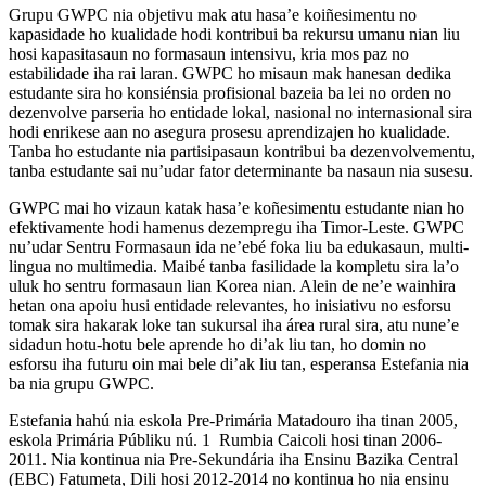
Grupu GWPC nia objetivu mak atu hasa’e koiñesimentu no
kapasidade ho kualidade hodi kontribui ba rekursu umanu nian liu
hosi kapasitasaun no formasaun intensivu, kria mos paz no
estabilidade iha rai laran. GWPC ho misaun mak hanesan dedika
estudante sira ho konsiénsia profisional bazeia ba lei no orden no
dezenvolve parseria ho entidade lokal, nasional no internasional sira
hodi enrikese aan no asegura prosesu aprendizajen ho kualidade.
Tanba ho estudante nia partisipasaun kontribui ba dezenvolvementu,
tanba estudante sai nu’udar fator determinante ba nasaun nia susesu.
GWPC mai ho vizaun katak hasa’e koñesimentu estudante nian ho
efektivamente hodi hamenus dezempregu iha Timor-Leste. GWPC
nu’udar Sentru Formasaun ida ne’ebé foka liu ba edukasaun, multi-
lingua no multimedia. Maibé tanba fasilidade la kompletu sira la’o
uluk ho sentru formasaun lian Korea nian. Alein de ne’e wainhira
hetan ona apoiu husi entidade relevantes, ho inisiativu no esforsu
tomak sira hakarak loke tan sukursal iha área rural sira, atu nune’e
sidadun hotu-hotu bele aprende ho di’ak liu tan, ho domin no
esforsu iha futuru oin mai bele di’ak liu tan, esperansa Estefania nia
ba nia grupu GWPC.
Estefania hahú nia eskola Pre-Primária Matadouro iha tinan 2005,
eskola Primária Públiku nú. 1 Rumbia Caicoli hosi tinan 2006-
2011. Nia kontinua nia Pre-Sekundária iha Ensinu Bazika Central
(EBC) Fatumeta, Dili hosi 2012-2014 no kontinua ho nia ensinu