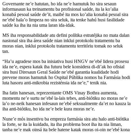
Governante ne’e hatutan, ho ida ne’e hamutuk ho sira sesaun
informasaun ka treinamentu ba profisional saúde, ita la ko’alia
konabá pesoal saúde de’it, maibé ita mos ko’alia konabá pesoal sira
ne’ebé hala’o limpeza no sira seluk, ita tenke hahú husi fasilidade
saúde ka iha ita nia uma laran ida-idak.
MS iha responsabilidade atu defini polítika estratéjika no mata dalan
nasional sira iha área saúde nian inklui protokolu tratamentu ba
moras nian, inklui protokolu tratamentu territóriu tomak no seluk
tan.
“Ha’u agradese mos ba inisiativa husi HNGV ne’ebé lidera prosesu
ida ne’e, espera katak iha futuru bele konsidera di-di’ak ho ofisial
sira husi Diresaun Geral Saúde ne’ebé garantia kualidade hodi
prevene moras hamutuk ho Ospital Públika nomos ba Farmásia hodi
luta hasoru anti-mikrobia rezisténsia ida ne’e,” tenik nia.
Iha fatin hanesan, reprezentante OMS Vinay Bothra aumenta,
momentu ne’e surtu ne’ebé la-lais tebes, anti-biótiku no moras ne’e
la’o ne-neik hanesan infesaun ne’ebé seksualmente da’et no kauza la
iha anti-biótiku, ho ida ne’e bele kura moras ne’e.
Nune’e mós insentivu ba empreza farmásia sira atu halo anti-biótika
la forte, se ita la kuidadu, ita iha problema boot iha ita nia liman,
tanba ne’e mak oinsá ita bele hatene katak moras oi-oin ne’ebé kona