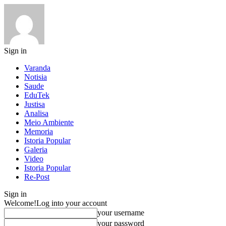
Sign in
Varanda
Notisia
Saude
EduTek
Justisa
Analisa
Meio Ambiente
Memoria
Istoria Popular
Galeria
Video
Istoria Popular
Re-Post
Sign in
Welcome!
Log into your account
your username
your password