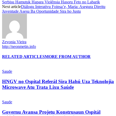
Serbisu Hamutuk Hapara Violénsia Hasoru Feto no Labarik
Next article
Diálogu Interativu Foinsa’e, Maria: Asegura Direitu
Juventude Asesu Ba Oportunidade Sira ho Justu
Zevonia Vieira
http://neonmetin.info
RELATED ARTICLES
MORE FROM AUTHOR
Saude
HNGV no Ospital Referál Sira Hahú Uza Teknolojia
Microwave Atu Trata Lixu Saúde
Saude
Governu Avansa Projetu Konstrusaun Ospitál