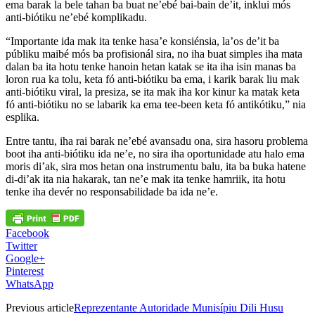
ema barak la bele tahan ba buat ne’ebé bai-bain de’it, inklui mós
anti-biótiku ne’ebé komplikadu.
“Importante ida mak ita tenke hasa’e konsiénsia, la’os de’it ba
públiku maibé mós ba profisionál sira, no iha buat simples iha mata
dalan ba ita hotu tenke hanoin hetan katak se ita iha isin manas ba
loron rua ka tolu, keta fó anti-biótiku ba ema, i karik barak liu mak
anti-biótiku viral, la presiza, se ita mak iha kor kinur ka matak keta
fó anti-biótiku no se labarik ka ema tee-been keta fó antikótiku,” nia
esplika.
Entre tantu, iha rai barak ne’ebé avansadu ona, sira hasoru problema
boot iha anti-biótiku ida ne’e, no sira iha oportunidade atu halo ema
moris di’ak, sira mos hetan ona instrumentu balu, ita ba buka hatene
di-di’ak ita nia hakarak, tan ne’e mak ita tenke hamriik, ita hotu
tenke iha devér no responsabilidade ba ida ne’e.
Facebook
Twitter
Google+
Pinterest
WhatsApp
Previous article
Reprezentante Autoridade Munisípiu Dili Husu