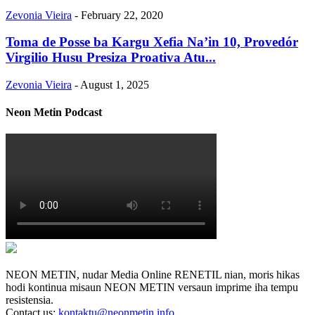
Zevonia Vieira
-
February 22, 2020
Toma de Posse ba Kargu Xefia Na’in 10, Provedór
Virgilio Husu Presiza Proativa Atu...
Zevonia Vieira
-
August 1, 2025
Neon Metin Podcast
NEON METIN, nudar Media Online RENETIL nian, moris hikas
hodi kontinua misaun NEON METIN versaun imprime iha tempu
resistensia.
Contact us:
kontaktu@neonmetin.info