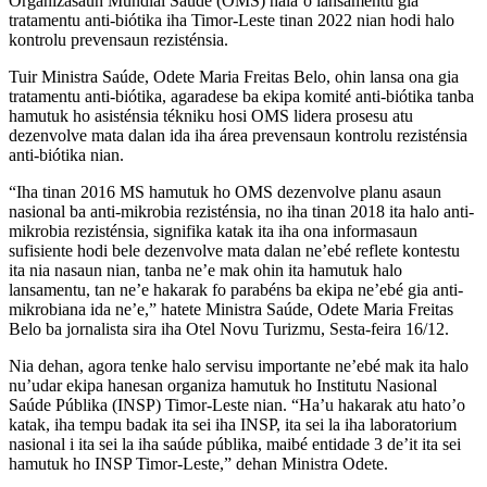
Organizasaun Mundial Saúde (OMS) hala’o lansamentu gia
tratamentu anti-biótika iha Timor-Leste tinan 2022 nian hodi halo
kontrolu prevensaun rezisténsia.
Tuir Ministra Saúde, Odete Maria Freitas Belo, ohin lansa ona gia
tratamentu anti-biótika, agaradese ba ekipa komité anti-biótika tanba
hamutuk ho asisténsia tékniku hosi OMS lidera prosesu atu
dezenvolve mata dalan ida iha área prevensaun kontrolu rezisténsia
anti-biótika nian.
“Iha tinan 2016 MS hamutuk ho OMS dezenvolve planu asaun
nasional ba anti-mikrobia rezisténsia, no iha tinan 2018 ita halo anti-
mikrobia rezisténsia, signifika katak ita iha ona informasaun
sufisiente hodi bele dezenvolve mata dalan ne’ebé reflete kontestu
ita nia nasaun nian, tanba ne’e mak ohin ita hamutuk halo
lansamentu, tan ne’e hakarak fo parabéns ba ekipa ne’ebé gia anti-
mikrobiana ida ne’e,” hatete Ministra Saúde, Odete Maria Freitas
Belo ba jornalista sira iha Otel Novu Turizmu, Sesta-feira 16/12.
Nia dehan, agora tenke halo servisu importante ne’ebé mak ita halo
nu’udar ekipa hanesan organiza hamutuk ho Institutu Nasional
Saúde Públika (INSP) Timor-Leste nian. “Ha’u hakarak atu hato’o
katak, iha tempu badak ita sei iha INSP, ita sei la iha laboratorium
nasional i ita sei la iha saúde públika, maibé entidade 3 de’it ita sei
hamutuk ho INSP Timor-Leste,” dehan Ministra Odete.