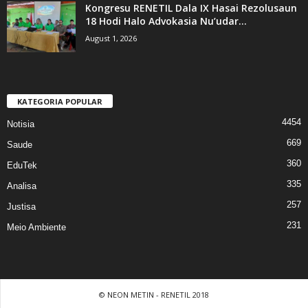
Kongresu RENETIL Dala IX Hasai Rezolusaun
18 Hodi Halo Advokasia Nu’udar...
August 1, 2026
KATEGORIA POPULAR
4454
Notisia
669
Saude
360
EduTek
335
Analisa
257
Justisa
231
Meio Ambiente
© NEON METIN - RENETIL 2018