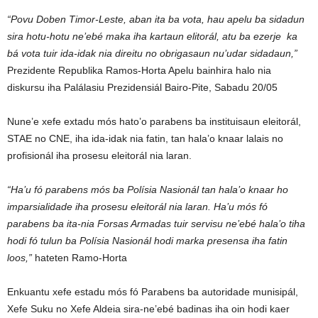
“Povu Doben Timor-Leste, aban ita ba vota, hau apelu ba sidadun
sira hotu-hotu ne’ebé maka iha kartaun elitorál, atu ba ezerje ka
bá vota tuir ida-idak nia direitu no obrigasaun nu’udar sidadaun,”
Prezidente Republika Ramos-Horta Apelu bainhira halo nia
diskursu iha Palálasiu Prezidensiál Bairo-Pite, Sabadu 20/05
Nune’e xefe extadu mós hato’o parabens ba instituisaun eleitorál,
STAE no CNE, iha ida-idak nia fatin, tan hala’o knaar lalais no
profisionál iha prosesu eleitorál nia laran.
“Ha’u fó parabens mós ba Polísia Nasionál tan hala’o knaar ho
imparsialidade iha prosesu eleitorál nia laran. Ha’u mós fó
parabens ba ita-nia Forsas Armadas tuir servisu ne’ebé hala’o tiha
hodi fó tulun ba Polísia Nasionál hodi marka presensa iha fatin
loos,”
hateten Ramo-Horta
Enkuantu xefe estadu mós fó Parabens ba autoridade munisipál,
Xefe Suku no Xefe Aldeia sira-ne’ebé badinas iha oin hodi kaer