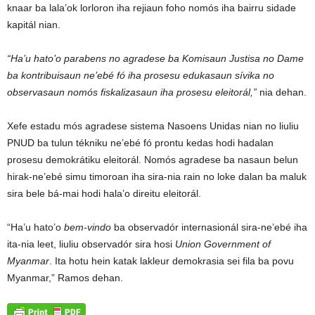
knaar ba lala’ok lorloron iha rejiaun foho nomós iha bairru sidade
kapitál nian.
“Ha’u hato’o parabens no agradese ba Komisaun Justisa no Dame
ba kontribuisaun ne’ebé fó iha prosesu edukasaun sívika no
observasaun nomós fiskalizasaun iha prosesu eleitorál,”
nia dehan.
Xefe estadu mós agradese sistema Nasoens Unidas nian no liuliu
PNUD ba tulun tékniku ne’ebé fó prontu kedas hodi hadalan
prosesu demokrátiku eleitorál. Nomós agradese ba nasaun belun
hirak-ne’ebé simu timoroan iha sira-nia rain no loke dalan ba maluk
sira bele bá-mai hodi hala’o direitu eleitorál.
“Ha’u hato’o
bem-vindo
ba observadór internasionál sira-ne’ebé iha
ita-nia leet, liuliu observadór sira hosi
Union Government of
Myanmar
. Ita hotu hein katak lakleur demokrasia sei fila ba povu
Myanmar,” Ramos dehan.