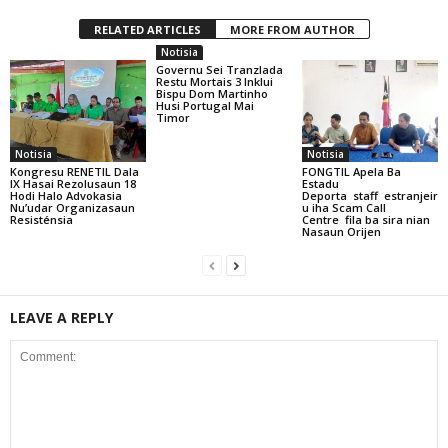
RELATED ARTICLES
MORE FROM AUTHOR
Notisia
Governu Sei Tranzlada
Restu Mortais 3 Inklui
Bispu Dom Martinho
Husi Portugal Mai
Timor
Notisia
Notisia
Kongresu RENETIL Dala
FONGTIL Apela Ba
IX Hasai Rezolusaun 18
Estadu
Hodi Halo Advokasia
Deporta staff estranjeir
Nu’udar Organizasaun
u iha Scam Call
Resisténsia
Centre fila ba sira nian
Nasaun Orijen
LEAVE A REPLY