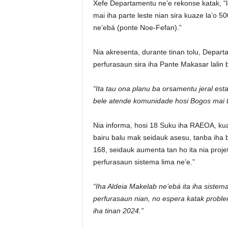
Xefe Departamentu ne’e rekonse katak, “l
mai iha parte leste nian sira kuaze la’o 5
ne’ebá (ponte Noe-Fefan).”
Nia akresenta, durante tinan tolu, Depar
perfurasaun sira iha Pante Makasar lalin b
“Ita tau ona planu ba orsamentu jeral es
bele atende komunidade hosi Bogos mai t
Nia informa, hosi 18 Suku iha RAEOA, ku
bairu balu mak seidauk asesu, tanba iha be
168, seidauk aumenta tan ho ita nia proje
perfurasaun sistema lima ne’e.”
“Iha Aldeia Makelab ne’ebá ita iha sistem
perfurasaun nian, no espera katak proble
iha tinan 2024.”