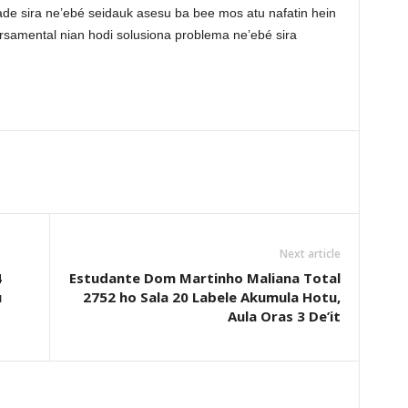
e sira ne’ebé seidauk asesu ba bee mos atu nafatin hein
rsamental nian hodi solusiona problema ne’ebé sira
Next article
4
Estudante Dom Martinho Maliana Total
u
2752 ho Sala 20 Labele Akumula Hotu,
Aula Oras 3 De’it