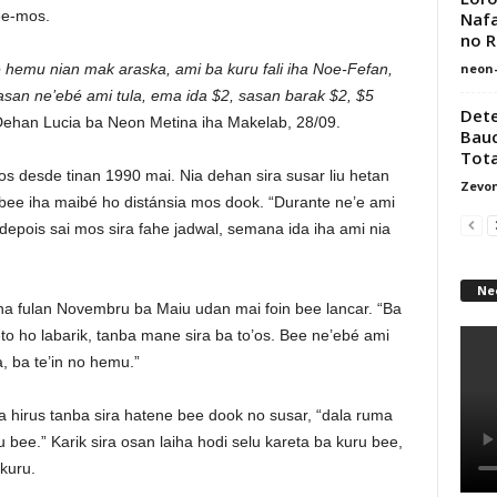
bee-mos.
Nafa
no R
neon
e hemu nian mak araska, ami ba kuru fali iha Noe-Fefan,
sasan ne’ebé ami tula, ema ida $2, sasan barak $2, $5
Dete
ehan Lucia ba Neon Metina iha Makelab, 28/09.
Bauc
Tota
desde tinan 1990 mai. Nia dehan sira susar liu hetan
Zevon
 bee iha maibé ho distánsia mos dook. “Durante ne’e ami
depois sai mos sira fahe jadwal, semana ida iha ami nia
Ne
iha fulan Novembru ba Maiu udan mai foin bee lancar. “Ba
eto ho labarik, tanba mane sira ba to’os. Bee ne’ebé ami
, ba te’in no hemu.”
a hirus tanba sira hatene bee dook no susar, “dala ruma
ru bee.” Karik sira osan laiha hodi selu kareta ba kuru bee,
 kuru.