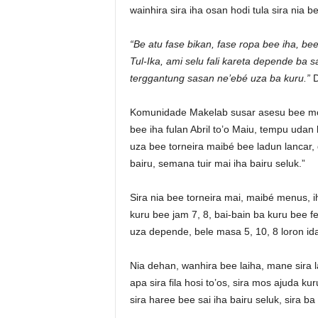
wainhira sira iha osan hodi tula sira nia 
“Be atu fase bikan, fase ropa bee iha, be
Tul-Ika, ami selu fali kareta depende ba 
terggantung sasan ne’ebé uza ba kuru.”
D
Komunidade Makelab susar asesu bee mos 
bee iha fulan Abril to’o Maiu, tempu udan
uza bee torneira maibé bee ladun lancar, 
bairu, semana tuir mai iha bairu seluk.”
Sira nia bee torneira mai, maibé menus, 
kuru bee jam 7, 8, bai-bain ba kuru bee f
uza depende, bele masa 5, 10, 8 loron ida
Nia dehan, wanhira bee laiha, mane sira l
apa sira fila hosi to’os, sira mos ajuda ku
sira haree bee sai iha bairu seluk, sira ba