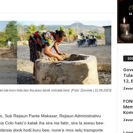
ED
Gove
Tula
12, E
Zevon
 inan ida kuru hela bee iha posu besik estrada boot. [Foto: Zevonia | 11.09.2023]
FONG
Memb
Komu
, Sub Rejiaun Pante Makasar, Rejiaun Administrativu
Zevon
olo hato’o katak iha sira nia fatin, sira la asesu bee-
istánsia dook hodi kuru bee, nune’e mos selu transporte
Loro