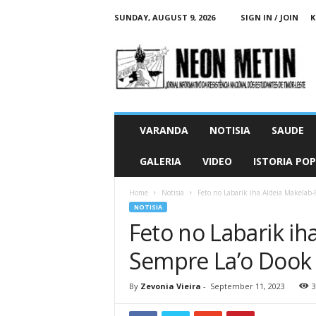
SUNDAY, AUGUST 9, 2026
SIGN IN / JOIN
K
N
e
o
n
M
e
t
VARANDA
NOTISIA
SAUDE
i
n
GALERIA
VIDEO
ISTORIA PO
O
n
Home
Notisia
Feto no Labarik iha Aldeia Makela
l
NOTISIA
i
Feto no Labarik i
n
e
Sempre La’o Dook
By
Zevonia Vieira
-
September 11, 2023
3