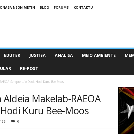
ONABA NEON METIN
BLOG
FORUMS
KONTAKTU
EDUTEK
JUSTISA
ANALISA
MEIO AMBIENTE
MEM
PULAR
RE-POST
b-RAEOA Sempre La’o Dook Hodi Kuru Bee-Moos
ha Aldeia Makelab-RAEOA
 Hodi Kuru Bee-Moos
136
0