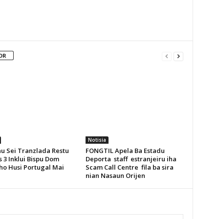
OR
Notisia
u Sei Tranzlada Restu
FONGTIL Apela Ba Estadu
 3 Inklui Bispu Dom
Deporta staff estranjeiru iha
ho Husi Portugal Mai
Scam Call Centre fila ba sira
nian Nasaun Orijen