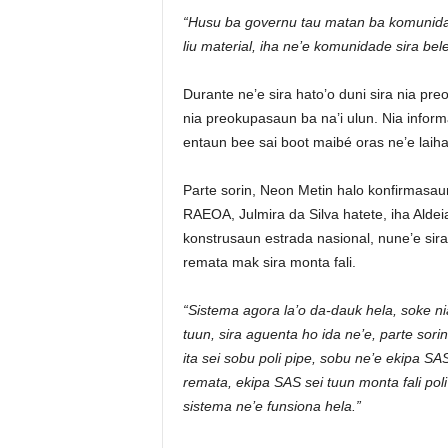
“Husu ba governu tau matan ba komunidad
liu material, iha ne’e komunidade sira be
Durante ne’e sira hato’o duni sira nia pr
nia preokupasaun ba na’i ulun. Nia infor
entaun bee sai boot maibé oras ne’e laiha
Parte sorin, Neon Metin halo konfirmas
RAEOA, Julmira da Silva hatete, iha Alde
konstrusaun estrada nasional, nune’e sira 
remata mak sira monta fali.
“Sistema agora la’o da-dauk hela, soke ni
tuun, sira aguenta ho ida ne’e, parte sori
ita sei sobu poli pipe, sobu ne’e ekipa S
remata, ekipa SAS sei tuun monta fali pol
sistema ne’e funsiona hela.”