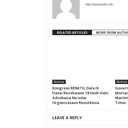
http://neonmetin.info
RELATED ARTICLES
MORE FROM AUTH
Notisia
Notisia
Kongresu RENETIL Dala IX
Govern
Hasai Rezolusaun 18 Hodi Halo
Mortais
Advokasia Nu’udar
Martin
Organizasaun Resisténsia
Timor
LEAVE A REPLY