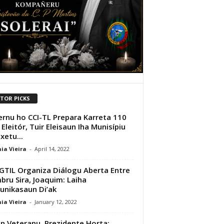
ITOR PICKS
rnu ho CCI-TL Prepara Karreta 110
 Eleitór, Tuir Eleisaun Iha Munisípiu
xetu...
ia Vieira
-
April 14, 2022
TIL Organiza Diálogu Aberta Entre
ru Sira, Joaquim: Laiha
nikasaun Di’ak
ia Vieira
-
January 12, 2022
n Veteranu, Prezidente Horta: