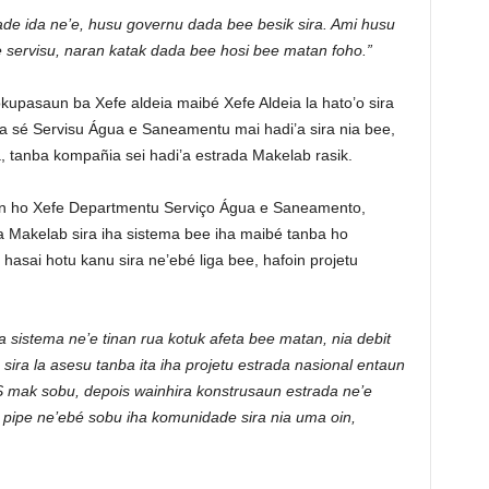
e ida ne’e, husu governu dada bee besik sira. Ami husu
le servisu, naran katak dada bee hosi bee matan foho.”
eokupasaun ba Xefe aldeia maibé Xefe Aldeia la hato’o sira
ma sé Servisu Água e Saneamentu mai hadi’a sira nia bee,
, tanba kompañia sei hadi’a estrada Makelab rasik.
aun ho Xefe Departmentu Serviço Água e Saneamento,
ia Makelab sira iha sistema bee iha maibé tanba ho
hasai hotu kanu sira ne’ebé liga bee, hafoin projetu
a sistema ne’e tinan rua kotuk afeta bee matan, nia debit
n sira la asesu tanba ita iha projetu estrada nasional entaun
AS mak sobu, depois wainhira konstrusaun estrada ne’e
i pipe ne’ebé sobu iha komunidade sira nia uma oin,