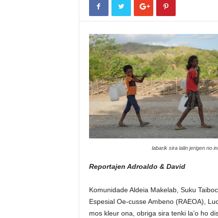
labarik sira lalin jerigen no
Reportajen Adroaldo & David
Komunidade Aldeia Makelab, Suku Taiboco
Espesial Oe-cusse Ambeno (RAEOA), Lucia C
mos kleur ona, obriga sira tenki la’o ho d