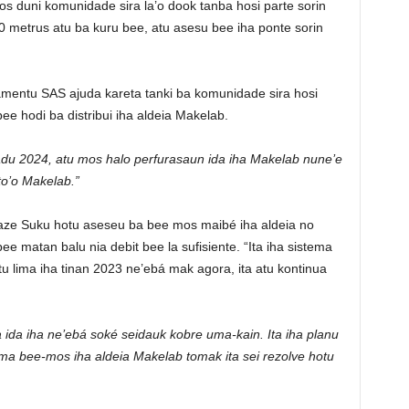
os duni komunidade sira la’o dook tanba hosi parte sorin
00 metrus atu ba kuru bee, atu asesu bee iha ponte sorin
tamentu SAS ajuda kareta tanki ba komunidade sira hosi
ee hodi ba distribui iha aldeia Makelab.
tadu 2024, atu mos halo perfurasaun ida iha Makelab nune’e
o’o Makelab.”
aze Suku hotu aseseu ba bee mos maibé iha aldeia no
e matan balu nia debit bee la sufisiente. “Ita iha sistema
tu lima iha tinan 2023 ne’ebá mak agora, ita atu kontinua
a ida iha ne’ebá soké seidauk kobre uma-kain. Ita iha planu
ma bee-mos iha aldeia Makelab tomak ita sei rezolve hotu