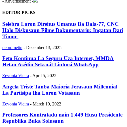
- Advertisement -
EDITOR PICKS
Selebra Loron Direitus Umanus Ba Dala-77, CNC
Halo Diskusaun Filme Dokumentariu: Ingatan Dari
Timor
neon-metin
-
December 13, 2025
Feto Kontinua La Seguru Uza Internet, MMDA
Hetan Asédiu Seksuál Liuhusi WhatsApp
Zevonia Vieira
-
April 5, 2022
Angela Triste Tanba Maioria Jerasaun Millennial
La Partisipa Iha Loron Votasaun
Zevonia Vieira
-
March 19, 2022
Professores Kontratadu nain 1.449 Husu Presidente
Repúblika Buka Solusaun