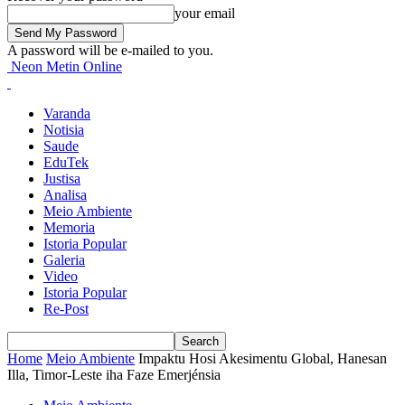
your email
A password will be e-mailed to you.
Neon Metin Online
Varanda
Notisia
Saude
EduTek
Justisa
Analisa
Meio Ambiente
Memoria
Istoria Popular
Galeria
Video
Istoria Popular
Re-Post
Home
Meio Ambiente
Impaktu Hosi Akesimentu Global, Hanesan
Illa, Timor-Leste iha Faze Emerjénsia