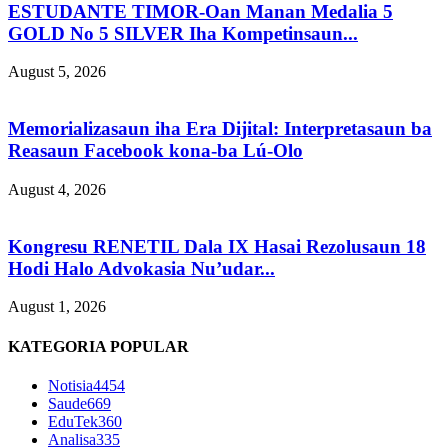
ESTUDANTE TIMOR-Oan Manan Medalia 5
GOLD No 5 SILVER Iha Kompetinsaun...
August 5, 2026
Memorializasaun iha Era Dijital: Interpretasaun ba
Reasaun Facebook kona-ba Lú-Olo
August 4, 2026
Kongresu RENETIL Dala IX Hasai Rezolusaun 18
Hodi Halo Advokasia Nu’udar...
August 1, 2026
KATEGORIA POPULAR
Notisia
4454
Saude
669
EduTek
360
Analisa
335