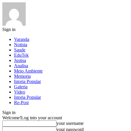
Sign in
Varanda
Notisia
Saude
EduTek
Justisa
Analisa
Meio Ambiente
Memoria
Istoria Popular
Galeria
Video
Istoria Popular
Re-Post
Sign in
Welcome!
Log into your account
your username
your password