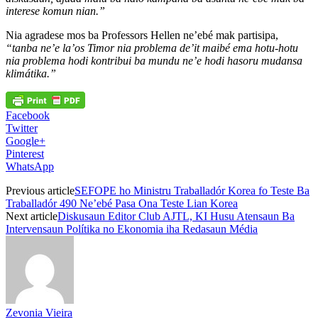
interese komun nian.”
Nia agradese mos ba Professors Hellen ne’ebé mak partisipa,
“tanba ne’e la’os Timor nia problema de’it maibé ema hotu-hotu
nia problema hodi kontribui ba mundu ne’e hodi hasoru mudansa
klimátika.”
Facebook
Twitter
Google+
Pinterest
WhatsApp
Previous article
SEFOPE ho Ministru Traballadór Korea fo Teste Ba
Traballadór 490 Ne’ebé Pasa Ona Teste Lian Korea
Next article
Diskusaun Editor Club AJTL, KI Husu Atensaun Ba
Intervensaun Polítika no Ekonomia iha Redasaun Média
Zevonia Vieira