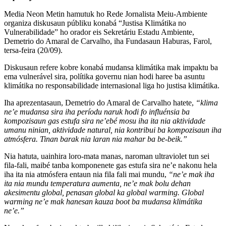
Media Neon Metin hamutuk ho Rede Jornalista Meiu-Ambiente
organiza diskusaun públiku konabá “Justisa Klimátika no
Vulnerabilidade” ho orador eis Sekretáriu Estadu Ambiente,
Demetrio do Amaral de Carvalho, iha Fundasaun Haburas, Farol,
tersa-feira (20/09).
Diskusaun refere kobre konabá mudansa klimátika mak impaktu ba
ema vulnerável sira, polítika governu nian hodi haree ba asuntu
klimátika no responsabilidade internasional liga ho justisa klimátika.
Iha aprezentasaun, Demetrio do Amaral de Carvalho hatete,
“klima
ne’e mudansa sira iha períodu naruk hodi fo influénsia ba
kompozisaun gas estufa sira ne’ebé mosu iha ita nia aktividade
umanu ninian, aktividade natural, nia kontribui ba kompozisaun iha
atmósfera. Tinan barak nia laran nia mahar ba be-beik.”
Nia hatuta, uainhira loro-mata manas, naroman ultraviolet tun sei
fila-fali, maibé tanba komponenete gas estufa sira ne’e nakonu hela
iha ita nia atmósfera entaun nia fila fali mai mundu,
“ne’e mak iha
ita nia mundu temperatura aumenta, ne’e mak bolu dehan
akesimentu global, penasan global ka global warming. Global
warming ne’e mak hanesan kauza boot ba mudansa klimátika
ne’e.”