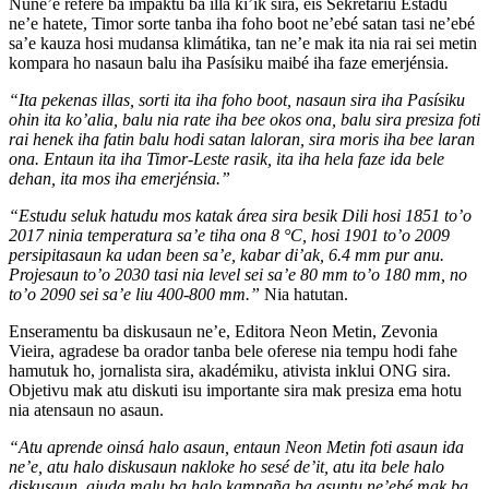
Nune’e refere ba impaktu ba illa ki’ik sira, eis Sekretáriu Estadu
ne’e hatete, Timor sorte tanba iha foho boot ne’ebé satan tasi ne’ebé
sa’e kauza hosi mudansa klimátika, tan ne’e mak ita nia rai sei metin
kompara ho nasaun balu iha Pasísiku maibé iha faze emerjénsia.
“Ita pekenas illas, sorti ita iha foho boot, nasaun sira iha Pasísiku
ohin ita ko’alia, balu nia rate iha bee okos ona, balu sira presiza foti
rai henek iha fatin balu hodi satan laloran, sira moris iha bee laran
ona. Entaun ita iha Timor-Leste rasik, ita iha hela faze ida bele
dehan, ita mos iha emerjénsia.”
“Estudu seluk hatudu mos katak área sira besik Dili hosi 1851 to’o
2017 ninia temperatura sa’e tiha ona 8 °C, hosi 1901 to’o 2009
persipitasaun ka udan been sa’e, kabar di’ak, 6.4 mm pur anu.
Projesaun to’o 2030 tasi nia level sei sa’e 80 mm to’o 180 mm, no
to’o 2090 sei sa’e liu 400-800 mm.”
Nia hatutan.
Enseramentu ba diskusaun ne’e, Editora Neon Metin, Zevonia
Vieira, agradese ba orador tanba bele oferese nia tempu hodi fahe
hamutuk ho, jornalista sira, akadémiku, ativista inklui ONG sira.
Objetivu mak atu diskuti isu importante sira mak presiza ema hotu
nia atensaun no asaun.
“Atu aprende oinsá halo asaun, entaun Neon Metin foti asaun ida
ne’e, atu halo diskusaun nakloke ho sesé de’it, atu ita bele halo
diskusaun, ajuda malu ba halo kampaña ba asuntu ne’ebé mak ba