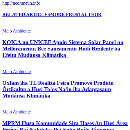
http://neonmetin.info
RELATED ARTICLES
MORE FROM AUTHOR
Meio Ambiente
KOICA no UNICEF Apoiu Sistema Solar Panel no
Melloramentu Bee Saneamentu Hodi Rezilente ba
Efeitu Mudánsa Klimátika
Meio Ambiente
Oxfam iha TL Realiza Feira Promove Produtu
Órtikultura Husi To’os Na’in iha Adaptasaun
Mudánsa Klimátika
Meio Ambiente
MPRM Husu Komunidade Sira Hases An Husi Área
Perigu Rai-Nakdoko Iha Foho Builo Viqueque