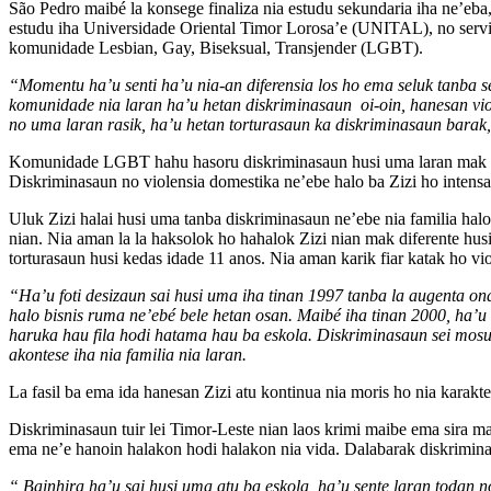
São Pedro maibé la konsege finaliza nia estudu sekundaria iha ne’eba
estudu iha Universidade Oriental Timor Lorosa’e (UNITAL), no serv
komunidade Lesbian, Gay, Biseksual, Transjender (LGBT).
“Momentu ha’u senti ha’u nia-an diferensia los ho ema seluk tanba s
komunidade nia laran ha’u hetan diskriminasaun oi-oin, hanesan viole
no uma laran rasik, ha’u hetan torturasaun ka diskriminasaun barak, 
Komunidade LGBT hahu hasoru diskriminasaun husi uma laran mak sai 
Diskriminasaun no violensia domestika ne’ebe halo ba Zizi ho intensaun 
Uluk Zizi halai husi uma tanba diskriminasaun ne’ebe nia familia halo 
nian. Nia aman la la haksolok ho hahalok Zizi nian mak diferente husi
torturasaun husi kedas idade 11 anos. Nia aman karik fiar katak ho vi
“Ha’u foti desizaun sai husi uma iha tinan 1997 tanba la augenta on
halo bisnis ruma ne’ebé bele hetan osan. Maibé iha tinan 2000, ha’u 
haruka hau fila hodi hatama hau ba eskola. Diskriminasaun sei mosu 
akontese iha nia familia nia laran.
La fasil ba ema ida hanesan Zizi atu kontinua nia moris ho nia karakte
Diskriminasaun tuir lei Timor-Leste nian laos krimi maibe ema sira 
ema ne’e hanoin halakon hodi halakon nia vida. Dalabarak diskriminas
“ Bainhira ha’u sai husi uma atu ba eskola ha’u sente laran todan no