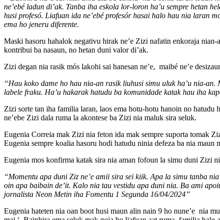
ne’ebé ladun di’ak. Tanba iha eskola lor-loron ha’u sempre hetan he
husi profesó. Liafuan ida ne’ebé profesór hasai halo hau nia laran 
ema ho jeneru diferente.
Maski hasoru hahalok negativu hirak ne’e Zizi nafatin enkoraja nian-an
kontribui ba nasaun, no hetan duni valor di’ak.
Zizi degan nia rasik mós lakohi sai hanesan ne’e, maibé ne’e desizau
“Hau koko dame ho hau nia-an rasik liuhusi simu uluk ha’u nia-an. M
labele fraku. Ha’u hakarak hatudu ba komunidade katak hau iha kapas
Zizi sorte tan iha familia laran, laos ema hotu-hotu hanoin no hatudu
ne’ebe Zizi dala ruma la akontese ba Zizi nia maluk sira seluk.
Eugenia Correia mak Zizi nia feton ida mak sempre suporta tomak Zizi.
Eugenia sempre koalia hasoru hodi hatudu ninia defeza ba nia maun m
Eugenia mos konfirma katak sira nia aman fofoun la simu duni Zizi ni
“Momentu apa duni Ziz ne’e amii sira sei kiik. Apa la simu tanba nia 
oin apa baibain de’it. Kalo nia tau vestidu apa duni nia. Ba ami apoiu
jornalista Neon Metin iha Fomentu 1 Segunda 16/04/2024”
Eugenia hateten nia oan boot husi maun alin nain 9 ho nune’e nia mud
mai ‘. Bainhira ema seluk mak goja ho liafuan aat ruma, familia halo 