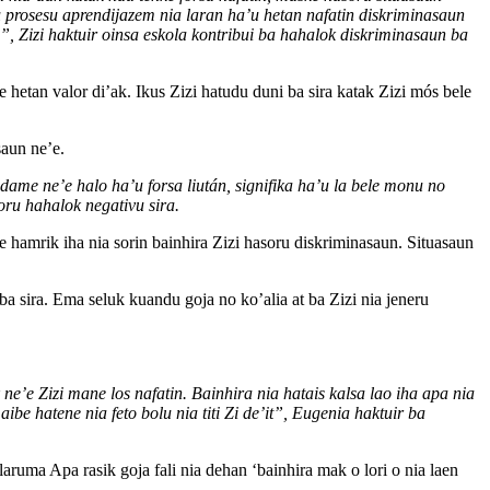
u prosesu aprendijazem nia laran ha’u hetan nafatin diskriminasaun
, Zizi haktuir oinsa eskola kontribui ba hahalok diskriminasaun ba
e hetan valor di’ak. Ikus Zizi hatudu duni ba sira katak Zizi mós bele
saun ne’e.
ame ne’e halo ha’u forsa liután, signifika ha’u la bele monu no
oru hahalok negativu sira.
e hamrik iha nia sorin bainhira Zizi hasoru diskriminasaun. Situasaun
ba sira. Ema seluk kuandu goja no ko’alia at ba Zizi nia jeneru
ne’e Zizi mane los nafatin. Bainhira nia hatais kalsa lao iha apa nia
ibe hatene nia feto bolu nia titi Zi de’it”, Eugenia haktuir ba
ruma Apa rasik goja fali nia dehan ‘bainhira mak o lori o nia laen