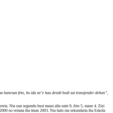
a hanesan feto, ho ida ne’e hau desidi hodi sai transjender dehan”,
ia. Nia oan segundu husi maun alin nain 9, feto 5, mane 4. Zizi
000 no remata iha tinan 2003. Nia halo nia sekundaria iha Eskola