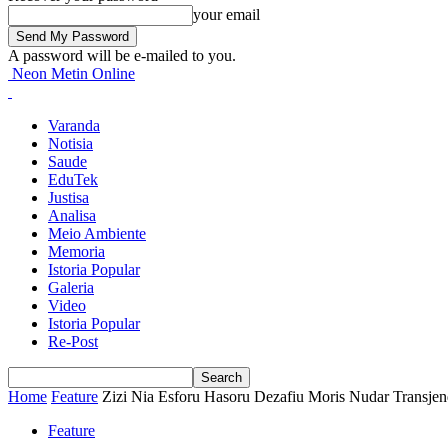
your email
A password will be e-mailed to you.
Neon Metin Online
Varanda
Notisia
Saude
EduTek
Justisa
Analisa
Meio Ambiente
Memoria
Istoria Popular
Galeria
Video
Istoria Popular
Re-Post
Home
Feature
Zizi Nia Esforu Hasoru Dezafiu Moris Nudar Transjen
Feature