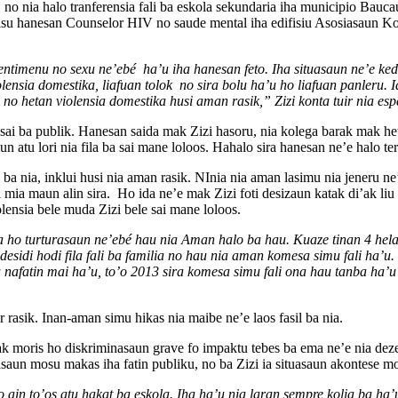
, no nia halo tranferensia fali ba eskola sekundaria iha municipio Bauc
isu hanesan Counselor HIV no saude mental iha edifisiu Asosiasaun K
entimenu no sexu ne’ebé ha’u iha hanesan feto. Iha situasaun ne’e keda
nsia domestika, liafuan tolok no sira bolu ha’u ho liafuan panleru. I
no hetan violensia domestika husi aman rasik,” Zizi konta tuir nia es
ba publik. Hanesan saida mak Zizi hasoru, nia kolega barak mak hetan
atu lori nia fila ba sai mane loloos. Hahalo sira hanesan ne’e halo terus
ba nia, inklui husi nia aman rasik. NInia nia aman lasimu nia jeneru ne
 mia maun alin sira. Ho ida ne’e mak Zizi foti desizaun katak di’ak li
olensia bele muda Zizi bele sai mane loloos.
a ho turturasaun ne’ebé hau nia Aman halo ba hau. Kuaze tinan 4 hela
desidi hodi fila fali ba familia no hau nia aman komesa simu fali ha’u
nafatin mai ha’u, to’o 2013 sira komesa simu fali ona hau tanba ha’u
r rasik. Inan-aman simu hikas nia maibe ne’e laos fasil ba nia.
mak moris ho diskriminasaun grave fo impaktu tebes ba ema ne’e nia d
aun mosu makas iha fatin publiku, no ba Zizi ia situasaun akontese mos
 ain to’os atu hakat ba eskola. Iha ha’u nia laran sempre kolia ba ha’