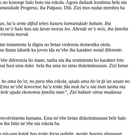
au no konsege halo hotu nia eskola. Agora dadauk kontinua hela nia
omunidade Progreso, iha Palpaso, Dili. Zizi mos nudar membru ba
s, ha’u sente difisil tebes hasoru komunidade babain. Iha
da ne’e halo hau nia laran moras los. Aliende ne’e mós, iha familia
periensia moruk.
 tratamentu la dignu no hetan violensia domestika oioin.
 liutan labarik ka joven ida ne’ebe iha karakter sosial diferente.
’ebe diferensia ho mane, tanba nia iha sentimentu ho karakter feto
u sai husi uma duke hela iha uma no simu diskriminasaun. Zizi hetan
 ho ama bo’ot, no para tiha eskola, ajuda ama bo’ot fa’an sasan no
. Ema ne’ebé konvense ha’u tenke fila mak ha’u nia inan tanba nia
 bele ajuda ekonomia familia nian”, Zizi haktuir oinsa mudansa
ezenvolvimentu humanu. Ema ne’ebe hetan diskriminasaun bele halo
 iha fatin ne’ebe nia eskola ba.
u nia-aan katak hau tenke forsa nafatin, maske hasoru situasaun