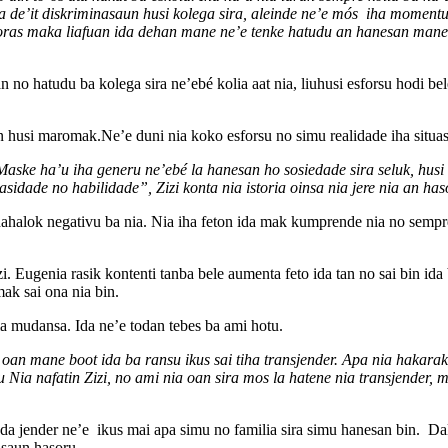
la de’it diskriminasaun husi kolega sira, aleinde ne’e mós iha moment
moras maka liafuan ida dehan mane ne’e tenke hatudu an hanesan mane”
 no hatudu ba kolega sira ne’ebé kolia aat nia, liuhusi esforsu hodi bel
n husi maromak.Ne’e duni nia koko esforsu no simu realidade iha situa
aske ha’u iha generu ne’ebé la hanesan ho sosiedade sira seluk, husi d
idade no habilidade”, Zizi konta nia istoria oinsa nia jere nia an has
 hahalok negativu ba nia. Nia iha feton ida mak kumprende nia no sempr
 Eugenia rasik kontenti tanba bele aumenta feto ida tan no sai bin ida 
ak sai ona nia bin.
a mudansa. Ida ne’e todan tebes ba ami hotu.
oan mane boot ida ba ransu ikus sai tiha transjender. Apa nia hakarak 
 Nia nafatin Zizi, no ami nia oan sira mos la hatene nia transjender, ma
a jender ne’e ikus mai apa simu no familia sira simu hanesan bin. Dala
asaun hasoru.