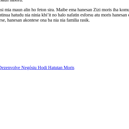
husi mia maun alin ho feton sira. Maibe ema hanesan Zizi moris iha komu
inua hatudu nia ninia kbi’it no halo nafatin esforsu atu moris hanesan e
ese, hanesan akontese ona ba nia nia familia rasik.
Dezenvolve Negósiu Hodi Hatutan Moris