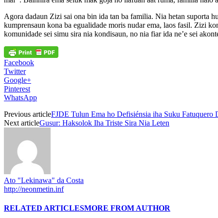
Agora dadaun Zizi sai ona bin ida tan ba familia. Nia hetan suporta 
kumprensaun kona ba egualidade moris nudar ema, laos fasil. Zizi kont
komunidade sei simu sira nia kondisaun, no nia fiar ida ne’e sei akont
Facebook
Twitter
Google+
Pinterest
WhatsApp
Previous article
FJDE Tulun Ema ho Defisiénsia iha Suku Fatuquero 
Next article
Gusur: Haksolok Iha Triste Sira Nia Leten
Ato "Lekinawa" da Costa
http://neonmetin.inf
RELATED ARTICLES
MORE FROM AUTHOR