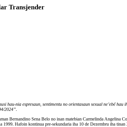
dar Transjender
usi hau-nia espresaun, sentimentu no orientasaun sexual ne’ebé hau ih
/04/2024”.
aman Bernandino Sena Belo no inan matebian Carmelinda Angelina Corre
a 1999. Hafoin kontinua pre-sekundaria iha 10 de Dezembru iha tinan 2