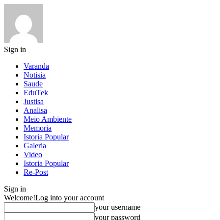
Sign in
Varanda
Notisia
Saude
EduTek
Justisa
Analisa
Meio Ambiente
Memoria
Istoria Popular
Galeria
Video
Istoria Popular
Re-Post
Sign in
Welcome!
Log into your account
your username
your password