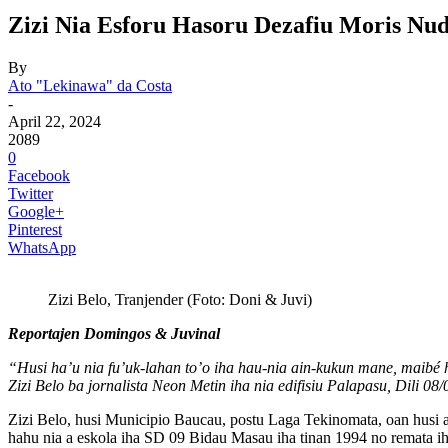
Zizi Nia Esforu Hasoru Dezafiu Moris Nu
By
Ato "Lekinawa" da Costa
-
April 22, 2024
2089
0
Facebook
Twitter
Google+
Pinterest
WhatsApp
Zizi Belo, Tranjender (Foto: Doni & Juvi)
Reportajen Domingos & Juvinal
“Husi ha’u nia fu’uk-lahan to’o iha hau-nia ain-kukun mane, maibé h
Zizi Belo ba jornalista Neon Metin iha nia edifisiu Palapasu, Dili 08
Zizi Belo, husi Municipio Baucau, postu Laga Tekinomata, oan husi 
hahu nia a eskola iha SD 09 Bidau Masau iha tinan 1994 no remata ih