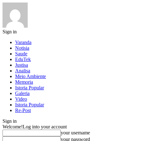
Sign in
Varanda
Notisia
Saude
EduTek
Justisa
Analisa
Meio Ambiente
Memoria
Istoria Popular
Galeria
Video
Istoria Popular
Re-Post
Sign in
Welcome!
Log into your account
your username
your password