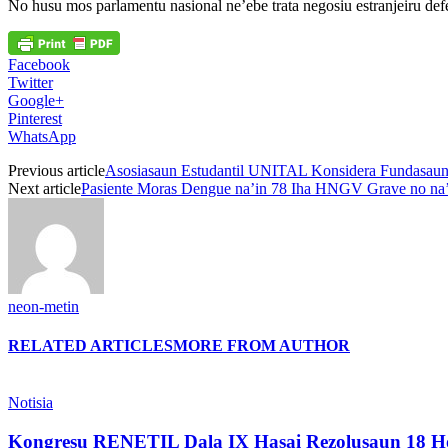
No husu mos parlamentu nasional ne’ebe trata negosiu estranjeiru def
Facebook
Twitter
Google+
Pinterest
WhatsApp
Previous article
Asosiasaun Estudantil UNITAL Konsidera Fundasaun
Next article
Pasiente Moras Dengue na’in 78 Iha HNGV Grave no na
neon-metin
RELATED ARTICLES
MORE FROM AUTHOR
Notisia
Kongresu RENETIL Dala IX Hasai Rezolusaun 18 Ho