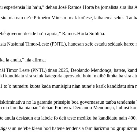
u esperiensia liu ha’u,” dehan José Ramos-Horta ba jornalista sira iha
u sira nia oan ne’e Primeiru Ministru mak koñese, laiha ema seluk. Tan
ebé governu deside ha’u apoia,” Ramos-Horta Subliña.
ia Nasional Timor-Leste (PNTL), hanesan xefe estadu seidauk haree ne
a la anula,” nia afirma.
ionál Timor-Leste (PNTL) tinan 2025, Deolando Mendonça, hatete, kand
i kandidatu sira seluk kategoria aprovadu hotu, maibé limita ba sira atu
 1 to’o numeiru kuota kada munisipiu nian nune’e karik kandidatu sira 
iskriminativu no la garantia prinsipiu boa governasaun tanba tendensia 
ira nia familia nia oan” dehan Portavoz Deolando Mendonça, liuhusi ko
e anula desizaun atu labele fo deit teste mediku ba kandidatu nain 400
gasaun ne’ebe klean hod hatene tendensia familiarizmu no grupuizmu