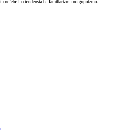
ntu ne’ebe iha tendensia ba familiarizmu no gupuizmu.
a