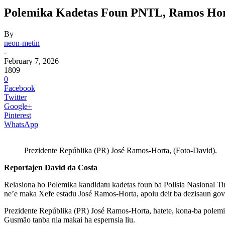
Polemika Kadetas Foun PNTL, Ramos Hort
By
neon-metin
-
February 7, 2026
1809
0
Facebook
Twitter
Google+
Pinterest
WhatsApp
Prezidente Repúblika (PR) José Ramos-Horta, (Foto-David).
Reportajen David da Costa
Relasiona ho Polemika kandidatu kadetas foun ba Polisia Nasional Ti
ne’e maka Xefe estadu José Ramos-Horta, apoiu deit ba dezisaun gov
Prezidente Repúblika (PR) José Ramos-Horta, hatete, kona-ba polem
Gusmão tanba nia makai ha espernsia liu.