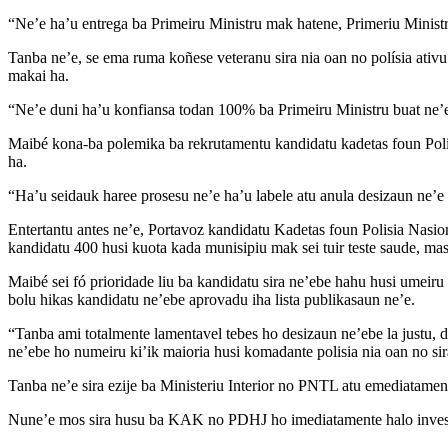
“Ne’e ha’u entrega ba Primeiru Ministru mak hatene, Primeriu Ministr
Tanba ne’e, se ema ruma koñese veteranu sira nia oan no polísia ativ
makai ha.
“Ne’e duni ha’u konfiansa todan 100% ba Primeiru Ministru buat ne’
Maibé kona-ba polemika ba rekrutamentu kandidatu kadetas foun Polis
ha.
“Ha’u seidauk haree prosesu ne’e ha’u labele atu anula desizaun ne’e k
Entertantu antes ne’e, Portavoz kandidatu Kadetas foun Polisia Nas
kandidatu 400 husi kuota kada munisipiu mak sei tuir teste saude, mask
Maibé sei fó prioridade liu ba kandidatu sira ne’ebe hahu husi umeiru
bolu hikas kandidatu ne’ebe aprovadu iha lista publikasaun ne’e.
“Tanba ami totalmente lamentavel tebes ho desizaun ne’ebe la justu, d
ne’ebe ho numeiru ki’ik maioria husi komadante polisia nia oan no s
Tanba ne’e sira ezije ba Ministeriu Interior no PNTL atu emediatament
Nune’e mos sira husu ba KAK no PDHJ ho imediatamente halo investi