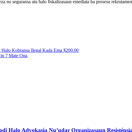
eza no seguransa atu halo fiskalizasaun emediata ba prosesu rekrutame
 Halo Kobransa Ilegal Kada Ema $200.00
’in 7 Mate Ona
di Halo Advokasia Nu’udar Organizasaun Resisténsi