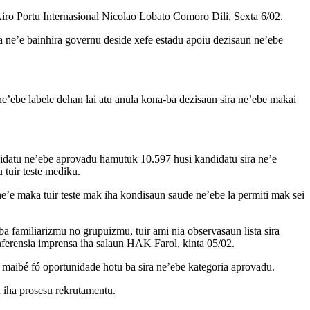
 Airo Portu Internasional Nicolao Lobato Comoro Dili, Sexta 6/02.
ba ne’e bainhira governu deside xefe estadu apoiu dezisaun ne’ebe
’ebe labele dehan lai atu anula kona-ba dezisaun sira ne’ebe makai
idatu ne’ebe aprovadu hamutuk 10.597 husi kandidatu sira ne’e
 tuir teste mediku.
ne’e maka tuir teste mak iha kondisaun saude ne’ebe la permiti mak sei
ba familiarizmu no grupuizmu, tuir ami nia observasaun lista sira
nferensia imprensa iha salaun HAK Farol, kinta 05/02.
, maibé fó oportunidade hotu ba sira ne’ebe kategoria aprovadu.
 iha prosesu rekrutamentu.