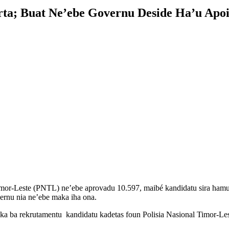
a; Buat Ne’ebe Governu Deside Ha’u Apo
mor-Leste (PNTL) ne’ebe aprovadu 10.597, maibé kandidatu sira hamutu
ernu nia ne’ebe maka iha ona.
ika ba rekrutamentu kandidatu kadetas foun Polisia Nasional Timor-L