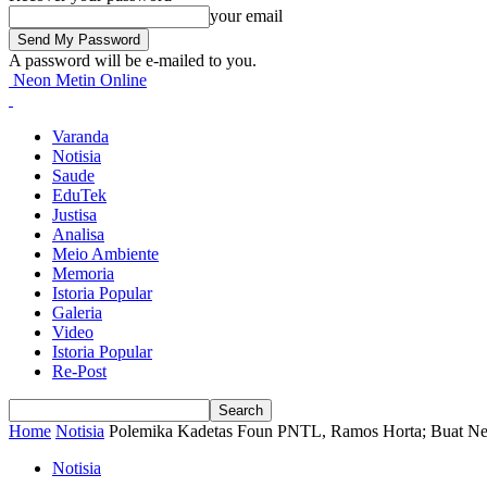
your email
A password will be e-mailed to you.
Neon Metin Online
Varanda
Notisia
Saude
EduTek
Justisa
Analisa
Meio Ambiente
Memoria
Istoria Popular
Galeria
Video
Istoria Popular
Re-Post
Home
Notisia
Polemika Kadetas Foun PNTL, Ramos Horta; Buat Ne
Notisia