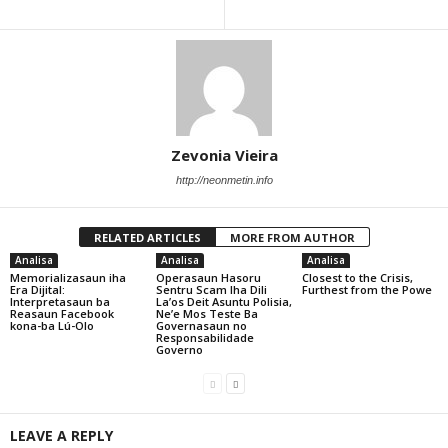
Zevonia Vieira
http://neonmetin.info
RELATED ARTICLES
MORE FROM AUTHOR
Analisa
Analisa
Analisa
Memorializasaun iha
Operasaun Hasoru
Closest to the Crisis,
Era Dijital:
Sentru Scam Iha Dili
Furthest from the Powe
Interpretasaun ba
La’os Deit Asuntu Polisia,
Reasaun Facebook
Ne’e Mos Teste Ba
kona-ba Lú-Olo
Governasaun no
Responsabilidade
Governo
LEAVE A REPLY