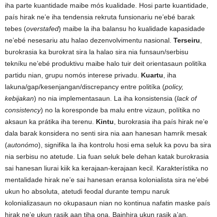
iha parte kuantidade maibe mós kualidade. Hosi parte kuantidade,
país hirak ne’e iha tendensia rekruta funsionariu ne’ebé barak
tebes (
overstafed
) maibe la iha balansu ho kualidade kapasidade
ne’ebé nesesariu atu halao dezenvolvimentu nasional.
Terseiru
,
burokrasia ka burokrat sira la halao sira nia funsaun/serbisu
tekníku ne’ebé produktivu maibe halo tuir deit orientasaun politíka
partidu nian, grupu nomós interese privadu.
Kuartu
, iha
lakuna/gap/kesenjangan/discrepancy entre politíka (
policy,
kebijakan
) no nia implementasaun. La iha konsistensia (
lack of
consistency
) no la koresponde ba malu entre vizaun, polítika no
aksaun ka prátika iha terenu.
Kintu
, burokrasia iha país hirak ne’e
dala barak konsidera no senti sira nia aan hanesan hamrik mesak
(
au
tonómo
), signifika la iha kontrolu hosi ema seluk ka povu ba sira
nia serbisu no atetude. Lia fuan seluk bele dehan katak burokrasia
sai hanesan liurai kiik ka kerajaan-kerajaan kecil. Karakterístika no
mentalidade hirak ne’e sai hanesan eransa kolonialista sira ne’ebé
ukun ho absoluta, atetudi feodal durante tempu naruk
kolonializasaun no okupasaun nian no kontinua nafatin maske país
hirak ne’e ukun rasik aan tiha ona. Bainhira ukun rasik a’an,