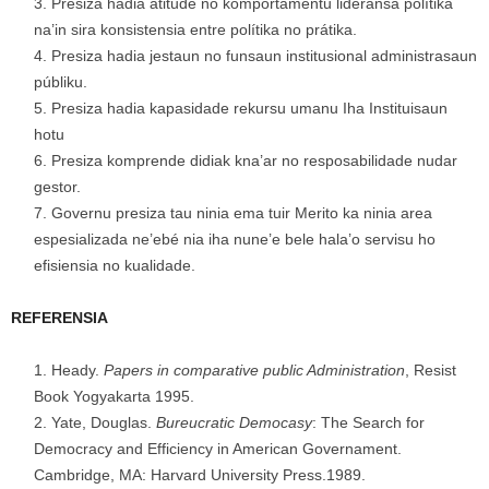
Presiza hadia atitude no komportamentu lideransa polítika
na’in sira konsistensia entre polítika no prátika.
Presiza hadia jestaun no funsaun institusional administrasaun
públiku.
Presiza hadia kapasidade rekursu umanu Iha Instituisaun
hotu
Presiza komprende didiak kna’ar no resposabilidade nudar
gestor.
Governu presiza tau ninia ema tuir Merito ka ninia area
espesializada ne’ebé nia iha nune’e bele hala’o servisu ho
efisiensia no kualidade.
REFERENSIA
Heady.
Papers in comparative public Administration
, Resist
Book Yogyakarta 1995.
Yate, Douglas.
Bureucratic Democasy
: The Search for
Democracy and Efficiency in American Governament.
Cambridge, MA: Harvard University Press.1989.