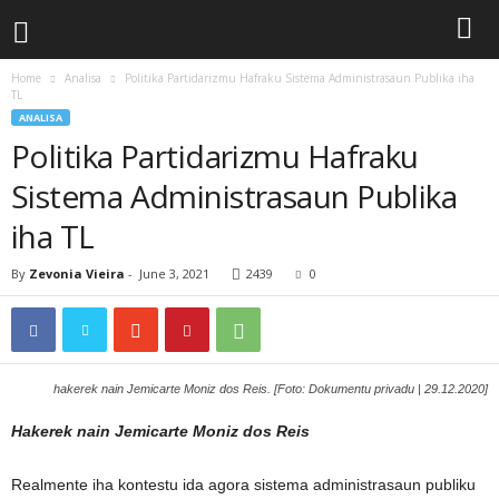
Home
Analisa
Politika Partidarizmu Hafraku Sistema Administrasaun Publika iha
TL
ANALISA
Politika Partidarizmu Hafraku
Sistema Administrasaun Publika
iha TL
By
Zevonia Vieira
-
June 3, 2021
2439
0
hakerek nain Jemicarte Moniz dos Reis. [Foto: Dokumentu privadu | 29.12.2020]
Hakerek nain Jemicarte Moniz dos Reis
Realmente iha kontestu ida agora sistema administrasaun publiku