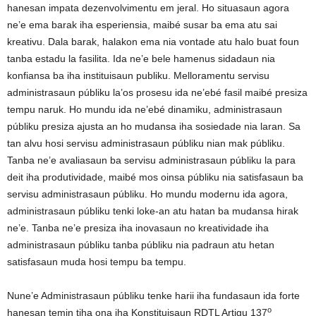
hanesan impata dezenvolvimentu em jeral. Ho situasaun agora
ne’e ema barak iha esperiensia, maibé susar ba ema atu sai
kreativu. Dala barak, halakon ema nia vontade atu halo buat foun
tanba estadu la fasilita. Ida ne’e bele hamenus sidadaun nia
konfiansa ba iha instituisaun publiku. Melloramentu servisu
administrasaun públiku la’os prosesu ida ne’ebé fasil maibé presiza
tempu naruk. Ho mundu ida ne’ebé dinamiku, administrasaun
públiku presiza ajusta an ho mudansa iha sosiedade nia laran. Sa
tan alvu hosi servisu administrasaun públiku nian mak públiku.
Tanba ne’e avaliasaun ba servisu administrasaun públiku la para
deit iha produtividade, maibé mos oinsa públiku nia satisfasaun ba
servisu administrasaun públiku. Ho mundu modernu ida agora,
administrasaun públiku tenki loke-an atu hatan ba mudansa hirak
ne’e. Tanba ne’e presiza iha inovasaun no kreatividade iha
administrasaun públiku tanba públiku nia padraun atu hetan
satisfasaun muda hosi tempu ba tempu.
Nune’e Administrasaun públiku tenke harii iha fundasaun ida forte
o
hanesan temin tiha ona iha Konstituisaun RDTL Artigu 137