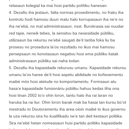
relasaun kolegial ka mai hosi partidu polítiku hanesan.
Dezafiu iha jestaun, falta normas prosedimentu, no fraku iha
kontrolu hodi hamosu duun malu halo korrupasaun iha ne’e no
iha ne’ebá, no mal administrasaun, nsst. Burokrasia sai nuudar
red tape
, neneik tebes, la sensitvu ba nesesidade públiku,
utilizaaun ba rekursu ne’ebé saugati de’it tanba foka liu ba
prosesu no prosedura la’os rezultadu no ikus mai hamosu
persepsaun no konotasaun negativu hosi ema públiku katak
administrasaun públiku sai naha todan.
Dezafiu iha kapasidade rekurusu umanu. Kapasidade rekursu
umanu la’os haree de’it hosi aspetu abilidade no koñesementu
maibé mós hosi atetude no komportamentu. Formsaun atu
hasa’e kapasidade funsionáriu públiku hahuu kedas tiha ona
hosi tinan 2002 to’o ohin loron, tantu halo iha rai laran no
haruka ba rai liur. Ohin loron barak mak ba hasai tan kursu bo’ot
mestradu to Doutoramentu iha area oioin maibé to ikus governu
la uza rekursu sira ho kualifikadu ne’e tan deit kestaun politika.
Sira ne’ebé hetan nomeasaun husi partidu politiku kapasidade