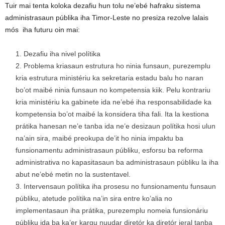
Tuir mai tenta koloka dezafiu hun tolu ne’ebé hafraku sistema
administrasaun públika iha Timor-Leste no presiza rezolve lalais
mós iha futuru oin mai:
Dezafiu iha nivel polítika
Problema kriasaun estrutura ho ninia funsaun, purezemplu
kria estrutura ministériu ka sekretaria estadu balu ho naran
bo’ot maibé ninia funsaun no kompetensia kiik. Pelu kontrariu
kria ministériu ka gabinete ida ne’ebé iha responsabilidade ka
kompetensia bo’ot maibé la konsidera tiha fali. Ita la kestiona
prátika hanesan ne’e tanba ida ne’e desizaun polítika hosi ulun
na’ain sira, maibé preokupa de’it ho ninia impaktu ba
funsionamentu administrasaun públiku, esforsu ba reforma
administrativa no kapasitasaun ba administrasaun públiku la iha
abut ne’ebé metin no la sustentavel.
Intervensaun polítika iha prosesu no funsionamentu funsaun
públiku, atetude polítika na’in sira entre ko’alia no
implementasaun iha prátika, purezemplu nomeia funsionáriu
públiku ida ba ka’er kargu nuudar diretór ka diretór jeral tanba