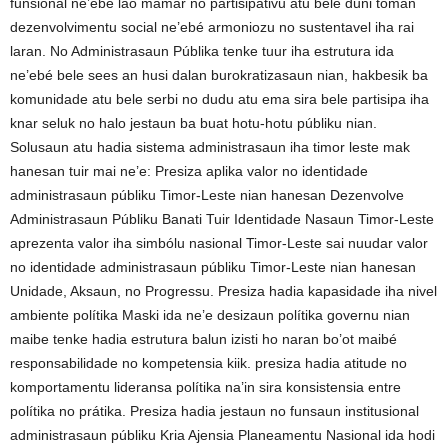
funsional ne’ebé lao mamar no partisipativu atu bele duni toman
dezenvolvimentu social ne’ebé armoniozu no sustentavel iha rai
laran. No Administrasaun Públika tenke tuur iha estrutura ida
ne’ebé bele sees an husi dalan burokratizasaun nian, hakbesik ba
komunidade atu bele serbi no dudu atu ema sira bele partisipa iha
knar seluk no halo jestaun ba buat hotu-hotu públiku nian.
Solusaun atu hadia sistema administrasaun iha timor leste mak
hanesan tuir mai ne’e: Presiza aplika valor no identidade
administrasaun públiku Timor-Leste nian hanesan Dezenvolve
Administrasaun Públiku Banati Tuir Identidade Nasaun Timor-Leste
aprezenta valor iha simbólu nasional Timor-Leste sai nuudar valor
no identidade administrasaun públiku Timor-Leste nian hanesan
Unidade, Aksaun, no Progressu. Presiza hadia kapasidade iha nivel
ambiente polítika Maski ida ne’e desizaun polítika governu nian
maibe tenke hadia estrutura balun izisti ho naran bo’ot maibé
responsabilidade no kompetensia kiik. presiza hadia atitude no
komportamentu lideransa polítika na’in sira konsistensia entre
polítika no prátika. Presiza hadia jestaun no funsaun institusional
administrasaun públiku Kria Ajensia Planeamentu Nasional ida hodi