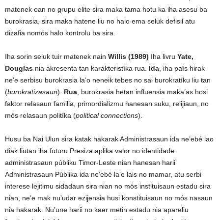
matenek oan no grupu elite sira maka tama hotu ka iha asesu ba
burokrasia, sira maka hatene liu no halo ema seluk defisil atu
dizafia nomós halo kontrolu ba sira.
Iha sorin seluk tuir matenek nain
Willis (1989)
Iha livru
Yate,
Douglas
nia akresenta tan karakteristíka rua.
Ida
, iha país hirak
ne’e serbisu burokrasia la’o neneik tebes no sai burokratíku liu tan
(
burokratizasaun
).
Rua
, burokrasia hetan influensia maka’as hosi
faktor relasaun familia, primordializmu hanesan suku, relijiaun, no
mós relasaun politíka (
political connections
).
Husu ba Nai Ulun sira katak hakarak Administrasaun ida ne’ebé lao
diak liutan iha futuru Presiza aplika valor no identidade
administrasaun públiku Timor-Leste nian hanesan harii
Administrasaun Públika ida ne’ebé la’o lais no mamar, atu serbi
interese lejitimu sidadaun sira nian no mós instituisaun estadu sira
nian, ne’e mak nu’udar ezijensia husi konstituisaun no mós nasaun
nia hakarak. Nu’une harii no kaer metin estadu nia apareliu