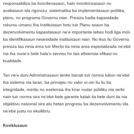
responsabiliza ba koordenasaun, halo monitorizasaun no
avaliasaun ida rigorozu, sistematíka ba implementasaun polítika,
planu, no programa Governu nian. Presiza hadia kapasidade
rekursu umanu Iha Instituisaun hotu tuir Planu asaun ba
dezenvolvimentu kapasitasaun ne’e importante tebes hodi liga mós
ba identifikasaun nesesidade instituisaun nian. No ikus liu Governu
presiza tau ninia ema tuir Merito ka ninia area espesializada ne’ebé
nia iha nune’e bele hala’o servisu ho lais efisiensia efikasi no
kualidade.
Tan ne’e duni Administrasaun tenke banati tuir norma lubun ne’ebé
iha sistema nia laran, ba prinsipiu no valor oi-oin liu liu ba
integridade, meritu no exelensia iha knar nudar públiku nia serbi
nain tuir norma sira ne’ebé bele garante katak ita bele duni ita nia
objektivu nasional sira atu hetan progresu ba dezenvolvimentu ida
ne’ebé justu no ekuilibriu.
Konkluzaun