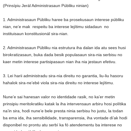
(Prinsípiu Jerál Administrasaun Públiku ninian)
1. Administrasaun Públiku haree ba prosekusaun interese públiku
nian, ne’e mak respeitu ba interese lejítimu sidadaun no
instituisaun konstitusionál sira-nian.
2. Administrasaun Públiku nia estrutura iha dalan ida atu sees husi
birokratizasaun, buka dada besik populasaun sira-nia serbisu no
kaer metin interese partisipasaun nian iha nia jestaun efetivu.
3. Lei harii administradu sira-nia direitu no garantia, liu-liu hasoru
hahalok sira-ne’ebé viola sira-nia direitu no interese lejítimu.
Nune’e sai hanesan valor no identidade rasik, no ka’er metin
prinsipiu meritokratiku katak la iha intervensaun arbiru hosi polítika
na’in sira, hodi nune’e bele presta ninia serbisu ho justu, la todan
ba ema ida, iha sensibilidade, transparensia, iha vontade di’ak hodi
disponibel no prontu atu serbí ka fó atendementu ba interese no