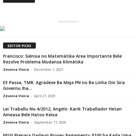
- Advertisement -
EDITOR PICKS
Francisco: Siénsia no Matemátika Area Importante Bele
Rezolve Problema Mudansa Klimátika
Zevonia Vieira
-
December 1, 2021
EE Passa, TMR: Agradese Ba Meja PN no Ba Linha Oin Sira
Governu Iha...
Zevonia Vieira
-
April 27, 2020
Lei Traballu No.4/2012, Angelo: Karik Traballador Hetan
Ameasa Bele Hatoo Keixa
Zevonia Vieira
-
September 17, 2020
MSSI Prepara Dadaun Proseu Pagamentu $100 ba Kada Uma