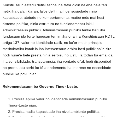
Konstrusaun estadu defisil tanba iha fatór oioin ne’ebé bele teri
netik iha dalan klaran, la’os de’it mai hosi sosiedade ninia
kapasidade, atetude no komportamentu, maibé mós mai hosi
sistema polítika, ninia estrutura no funsionamentu inklui
administrasaun públiku. Administrasaun públiku tenke harii iha
fundasaun ida forte hanesan temin tiha ona iha Konstituisaun RDTL
artigu 137, valor no identidade rasik, no ka’er metin prinsipiu
meritokratiku katak la iha intervensaun arbiru hosi polítik na’in sira,
hodi nune’e bele presta ninia serbisu ho justu, la todan ba ema ida,
iha sensibilidade, transparensia, iha vontade di’ak hodi disponibel
no prontu atu serbí ka fó atendementu ba interese no nesesidade
públiku ka povu nian.
Rekomendasaun ba Governu Timor-Leste:
Presiza aplika valor no identidade administrasaun públiku
Timor-Leste nian.
Presiza hadia kapasidade iha nivel ambiente polítika.