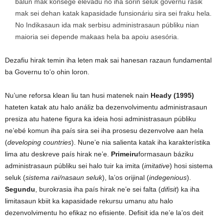
balun mak konsege elevadu no iha sorin seluk governu rasik
mak sei dehan katak kapasidade funsionáriu sira sei fraku hela.
No Indikasaun ida mak serbisu administrasaun públiku nian
maioria sei depende makaas hela ba apoiu asesória.
Dezafiu hirak temin iha leten mak sai hanesan razaun fundamental
ba Governu to’o ohin loron.
Nu’une reforsa klean liu tan husi matenek nain
Heady (1995)
hateten katak atu halo análiz ba dezenvolvimentu administrasaun
presiza atu hatene figura ka ideia hosi administrasaun públiku
ne’ebé komun iha país sira sei iha prosesu dezenvolve aan hela
(
developing countries
). Nune’e nia salienta katak iha karakterístika
lima atu deskreve país hirak ne’e.
Primeiru
formasaun báziku
administrasaun públiku sei halo tuir ka imita (
imitative
) hosi sistema
seluk (
sistema rai/nasaun seluk
), la’os orijinal (
indegenious
).
Segundu
, burokrasia iha país hirak ne’e sei falta (
difisit
) ka iha
limitasaun kbiit ka kapasidade rekursu umanu atu halo
dezenvolvimentu ho efikaz no efisiente. Defisit ida ne’e la’os deit