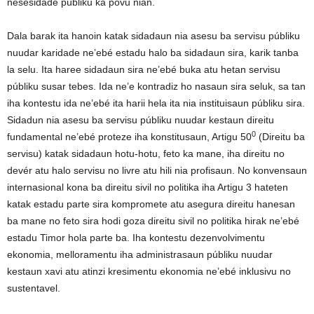
nesesidade públiku ka povu nian.
Dala barak ita hanoin katak sidadaun nia asesu ba servisu públiku
nuudar karidade ne’ebé estadu halo ba sidadaun sira, karik tanba
la selu. Ita haree sidadaun sira ne’ebé buka atu hetan servisu
públiku susar tebes. Ida ne’e kontradiz ho nasaun sira seluk, sa tan
iha kontestu ida ne’ebé ita harii hela ita nia instituisaun públiku sira.
Sidadun nia asesu ba servisu públiku nuudar kestaun direitu
0
fundamental ne’ebé proteze iha konstitusaun, Artigu 50
(Direitu ba
servisu) katak sidadaun hotu-hotu, feto ka mane, iha direitu no
devér atu halo servisu no livre atu hili nia profisaun. No konvensaun
internasional kona ba direitu sivil no politika iha Artigu 3 hateten
katak estadu parte sira kompromete atu asegura direitu hanesan
ba mane no feto sira hodi goza direitu sivil no politika hirak ne’ebé
estadu Timor hola parte ba. Iha kontestu dezenvolvimentu
ekonomia, melloramentu iha administrasaun públiku nuudar
kestaun xavi atu atinzi kresimentu ekonomia ne’ebé inklusivu no
sustentavel.