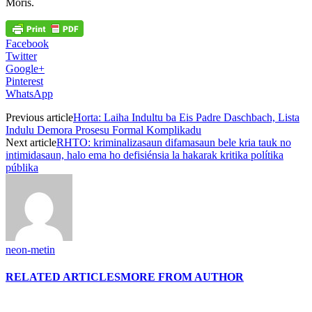
Moris.
Facebook
Twitter
Google+
Pinterest
WhatsApp
Previous article
Horta: Laiha Indultu ba Eis Padre Daschbach, Lista
Indulu Demora Prosesu Formal Komplikadu
Next article
RHTO: kriminalizasaun difamasaun bele kria tauk no
intimidasaun, halo ema ho defisiénsia la hakarak kritika polítika
públika
neon-metin
RELATED ARTICLES
MORE FROM AUTHOR