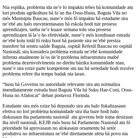
Nia esplika, problema ida ne’e fo impaktu tebes bá komunidade atu
lori produtu agrikultura bá fa’an iha Ossu-Huna, Baguia Vila no
mós Munisipiu Baucau, nune’e mós fó impaktu bá estudante sira
ne’ebé atu halo movimentasaun bá eskola hodi tuir prosesu
aprendizajen, tanba ne’e kuaze semana tolu ona prosesu
aprendizajen lá la’o ho efetividade, nune’e mós kondisaun estrada
ne’ebé kotu totál fó risku boot bá pasiente sira ne’ebé presiza
transfere bá sentru saúde Baguia, ospitál Referál Baucau no ospitál
Nasionál, sira konsidera problema estrada ne’ebé komunidade
infrenta atualmente la’os de’it problema infraestrutura maibé
problema dezenvolvimentu no direitu báziku komunidade nian,
nune’e sira ezize parte kompetente atu tau bá seriedade hodi rezolve
problema refere iha tempu badak nia laran.
“husu bá Governu no autoridade relevante sira atu normaliza
imendiatamente estrada husi Baguia Vila bá Suku Hae-Coni, Ossu-
Huna no Afaloicai” dehan portavoz Florinda.
Estudante sira mós ezize bá deputado sira atu halo fiskalizasaun
efetiva no lori problema komunidade sira iha baze hodi halo
diskusaun iha parlamentu nasionál atu governu bele toma desizaun
iha nivél nasionál, KEJB mós husu bá Parlamentu Nasionál atu fó
prioridade bá aprovasaun no alokasaun orsamentu bá setór
produtivu no infraestrutura ne’ebé direitamente afeta bá povu nia