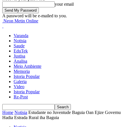
your email
A password will be e-mailed to you.
Neon Metin Online
Varanda
Notisia
Saude
EduTek
Justisa
Analisa
Meio Ambiente
Memoria
Istoria Popular
Galeria
Video
Istoria Popular
Re-Post
Home
Notisia
Estudante no Juventude Baguia Oan Ejize Governu
Hadia Estrada Rural iha Baguia