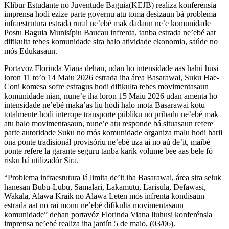
Klibur Estudante no Juventude Baguia(KEJB) realiza konferensia
imprensa hodi ezize parte governu atu toma desizaun bá problema
infraestrutura estrada rural ne’ebé mak dadaun ne’e komunidade
Postu Baguia Munisípiu Baucau infrenta, tanba estrada ne’ebé aat
difikulta tebes komunidade sira halo atividade ekonomia, saúde no
mós Edukasaun.
Portavoz Florinda Viana dehan, udan ho intensidade aas hahú husi
loron 11 to’o 14 Maiu 2026 estrada iha área Basarawai, Suku Hae-
Coni komesa sofre estragus hodi difikulta tebes movimentasaun
komunidade nian, nune’e iha loron 15 Maiu 2026 udan amenta ho
intensidade ne’ebé maka’as liu hodi halo mota Basarawai kotu
totalmente hodi interope transporte públiku no pribadu ne’ebé mak
atu halo movimentasaun, nune’e atu responde bá situasaun refere
parte autoridade Suku no mós komunidade organiza malu hodi harii
ona ponte tradisionál provisóriu ne’ebé uza ai no aú de’it, maibé
ponte refere la garante seguru tanba karik volume bee aas bele fó
risku bá utilizadór Sira.
“Problema infraestutura lá limita de’it iha Basarawai, área sira seluk
hanesan Bubu-Lubu, Samalari, Lakamutu, Larisula, Defawasi,
Wakala, Alawa Kraik no Alawa Leten mós infrenta kondisaun
estrada aat no rai monu ne’ebé difikulta movimentasaun
komunidade” dehan portavóz Florinda Viana liuhusi konferénsia
imprensa ne’ebé realiza iha jardín 5 de maio, (03/06).