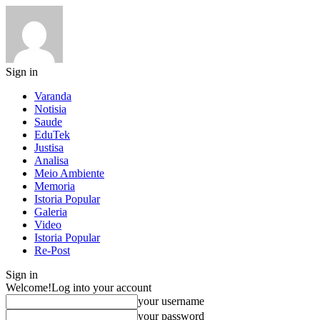
Sign in
Varanda
Notisia
Saude
EduTek
Justisa
Analisa
Meio Ambiente
Memoria
Istoria Popular
Galeria
Video
Istoria Popular
Re-Post
Sign in
Welcome!
Log into your account
your username
your password